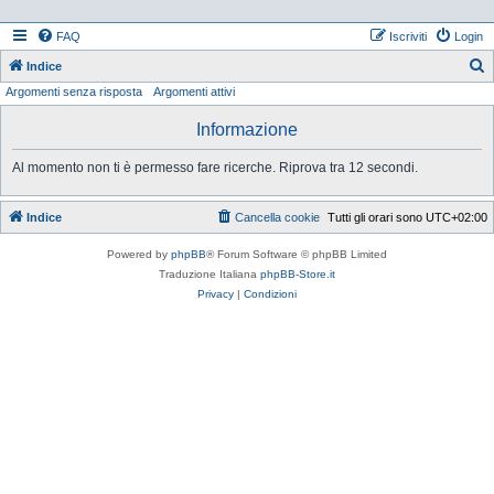
FAQ
Iscriviti
Login
Indice
Argomenti senza risposta
Argomenti attivi
e
r
Informazione
c
Al momento non ti è permesso fare ricerche. Riprova tra 12 secondi.
a
Indice
Cancella cookie
Tutti gli orari sono
UTC+02:00
Powered by
phpBB
® Forum Software © phpBB Limited
Traduzione Italiana
phpBB-Store.it
Privacy
|
Condizioni