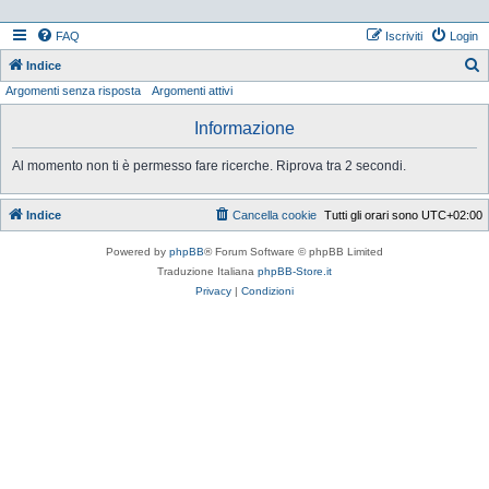
FAQ
Iscriviti
Login
Indice
Argomenti senza risposta
Argomenti attivi
e
r
Informazione
c
Al momento non ti è permesso fare ricerche. Riprova tra 2 secondi.
a
Indice
Cancella cookie
Tutti gli orari sono
UTC+02:00
Powered by
phpBB
® Forum Software © phpBB Limited
Traduzione Italiana
phpBB-Store.it
Privacy
|
Condizioni