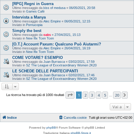
[RPG] Regni in Guerra
Ultimo messaggio da
kiss of medusa
«
06/05/2021, 20:58
Inviato in
Games Cafè
Intervista a Manya
Ultimo messaggio da
Alec Empire
«
06/05/2021, 12:15
Inviato in
Pornucopia
Simply the best
Ultimo messaggio da
oaks
«
27/04/2021, 15:13
Inviato in
New Ifix Tcen Tcen
[O.T.] Account Paxum: Qualcuno Può Aiutarmi?
Ultimo messaggio da
Alec Empire
«
26/04/2021, 16:19
Inviato in
New Ifix Tcen Tcen
COME VOTARE? ESEMPIO
Ultimo messaggio da
Juan Burrasca
«
03/02/2021, 17:59
Inviato in
SZ The League of Exxxtraordinary Women 2K20
LE SCHEDE DELLE PARTECIPANTI
Ultimo messaggio da
Juan Burrasca
«
02/02/2021, 17:46
Inviato in
SZ The League of Exxxtraordinary Women 2K20
Pagina
1
di
20
1
2
3
4
5
20
Pr
La ricerca ha trovato più di 1000 risultati
…
Vai a
Indice
Cancella cookie
Tutti gli orari sono
UTC+02:00
Powered by
phpBB
® Forum Software © phpBB Limited
Traduzione Italiana
phpBB-Store.it