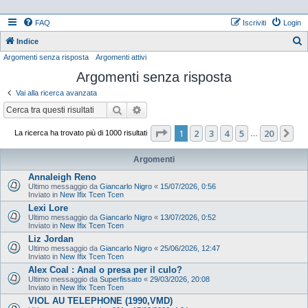
FAQ
Iscriviti
Login
Indice
Argomenti senza risposta
Argomenti attivi
e
Argomenti senza risposta
r
c
Vai alla ricerca avanzata
a
Cerca
Ricerca avanzata
Pagina
1
di
20
1
2
3
4
5
20
Pr
La ricerca ha trovato più di 1000 risultati
…
Argomenti
Annaleigh Reno
Ultimo messaggio da
Giancarlo Nigro
«
15/07/2026, 0:56
Inviato in
New Ifix Tcen Tcen
Lexi Lore
Ultimo messaggio da
Giancarlo Nigro
«
13/07/2026, 0:52
Inviato in
New Ifix Tcen Tcen
Liz Jordan
Ultimo messaggio da
Giancarlo Nigro
«
25/06/2026, 12:47
Inviato in
New Ifix Tcen Tcen
Alex Coal : Anal o presa per il culo?
Ultimo messaggio da
Superfissato
«
29/03/2026, 20:08
Inviato in
New Ifix Tcen Tcen
VIOL AU TELEPHONE (1990,VMD)