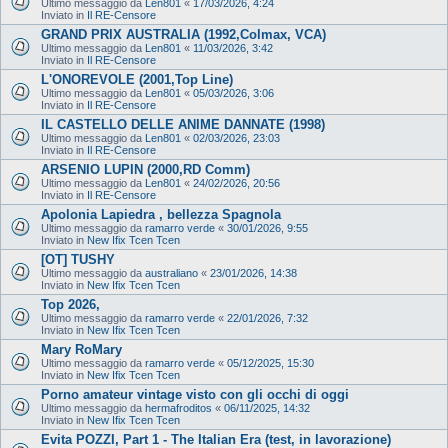
Ultimo messaggio da
Len801
«
17/03/2026, 4:24
Inviato in
Il RE-Censore
GRAND PRIX AUSTRALIA (1992,Colmax, VCA)
Ultimo messaggio da
Len801
«
11/03/2026, 3:42
Inviato in
Il RE-Censore
L'ONOREVOLE (2001,Top Line)
Ultimo messaggio da
Len801
«
05/03/2026, 3:06
Inviato in
Il RE-Censore
IL CASTELLO DELLE ANIME DANNATE (1998)
Ultimo messaggio da
Len801
«
02/03/2026, 23:03
Inviato in
Il RE-Censore
ARSENIO LUPIN (2000,RD Comm)
Ultimo messaggio da
Len801
«
24/02/2026, 20:56
Inviato in
Il RE-Censore
Apolonia Lapiedra , bellezza Spagnola
Ultimo messaggio da
ramarro verde
«
30/01/2026, 9:55
Inviato in
New Ifix Tcen Tcen
[OT] TUSHY
Ultimo messaggio da
australiano
«
23/01/2026, 14:38
Inviato in
New Ifix Tcen Tcen
Top 2026,
Ultimo messaggio da
ramarro verde
«
22/01/2026, 7:32
Inviato in
New Ifix Tcen Tcen
Mary RoMary
Ultimo messaggio da
ramarro verde
«
05/12/2025, 15:30
Inviato in
New Ifix Tcen Tcen
Porno amateur vintage visto con gli occhi di oggi
Ultimo messaggio da
hermafroditos
«
06/11/2025, 14:32
Inviato in
New Ifix Tcen Tcen
Evita POZZI, Part 1 - The Italian Era (test, in lavorazione)