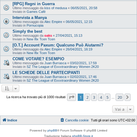
[RPG] Regni in Guerra
Ultimo messaggio da
kiss of medusa
«
06/05/2021, 20:58
Inviato in
Games Cafè
Intervista a Manya
Ultimo messaggio da
Alec Empire
«
06/05/2021, 12:15
Inviato in
Pornucopia
Simply the best
Ultimo messaggio da
oaks
«
27/04/2021, 15:13
Inviato in
New Ifix Tcen Tcen
[O.T.] Account Paxum: Qualcuno Può Aiutarmi?
Ultimo messaggio da
Alec Empire
«
26/04/2021, 16:19
Inviato in
New Ifix Tcen Tcen
COME VOTARE? ESEMPIO
Ultimo messaggio da
Juan Burrasca
«
03/02/2021, 17:59
Inviato in
SZ The League of Exxxtraordinary Women 2K20
LE SCHEDE DELLE PARTECIPANTI
Ultimo messaggio da
Juan Burrasca
«
02/02/2021, 17:46
Inviato in
SZ The League of Exxxtraordinary Women 2K20
Pagina
1
di
20
1
2
3
4
5
20
Pr
La ricerca ha trovato più di 1000 risultati
…
Vai a
Indice
Cancella cookie
Tutti gli orari sono
UTC+02:00
Powered by
phpBB
® Forum Software © phpBB Limited
Traduzione Italiana
phpBB-Store.it