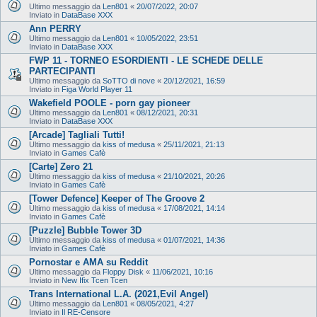
Ultimo messaggio da
Len801
«
20/07/2022, 20:07
Inviato in
DataBase XXX
Ann PERRY
Ultimo messaggio da
Len801
«
10/05/2022, 23:51
Inviato in
DataBase XXX
FWP 11 - TORNEO ESORDIENTI - LE SCHEDE DELLE
PARTECIPANTI
Ultimo messaggio da
SoTTO di nove
«
20/12/2021, 16:59
Inviato in
Figa World Player 11
Wakefield POOLE - porn gay pioneer
Ultimo messaggio da
Len801
«
08/12/2021, 20:31
Inviato in
DataBase XXX
[Arcade] Tagliali Tutti!
Ultimo messaggio da
kiss of medusa
«
25/11/2021, 21:13
Inviato in
Games Cafè
[Carte] Zero 21
Ultimo messaggio da
kiss of medusa
«
21/10/2021, 20:26
Inviato in
Games Cafè
[Tower Defence] Keeper of The Groove 2
Ultimo messaggio da
kiss of medusa
«
17/08/2021, 14:14
Inviato in
Games Cafè
[Puzzle] Bubble Tower 3D
Ultimo messaggio da
kiss of medusa
«
01/07/2021, 14:36
Inviato in
Games Cafè
Pornostar e AMA su Reddit
Ultimo messaggio da
Floppy Disk
«
11/06/2021, 10:16
Inviato in
New Ifix Tcen Tcen
Trans International L.A. (2021,Evil Angel)
Ultimo messaggio da
Len801
«
08/05/2021, 4:27
Inviato in
Il RE-Censore