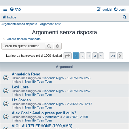
FAQ
Iscriviti
Login
Indice
Argomenti senza risposta
Argomenti attivi
e
Argomenti senza risposta
r
c
Vai alla ricerca avanzata
a
Cerca
Ricerca avanzata
Pagina
1
di
20
1
2
3
4
5
20
Pr
La ricerca ha trovato più di 1000 risultati
…
Argomenti
Annaleigh Reno
Ultimo messaggio da
Giancarlo Nigro
«
15/07/2026, 0:56
Inviato in
New Ifix Tcen Tcen
Lexi Lore
Ultimo messaggio da
Giancarlo Nigro
«
13/07/2026, 0:52
Inviato in
New Ifix Tcen Tcen
Liz Jordan
Ultimo messaggio da
Giancarlo Nigro
«
25/06/2026, 12:47
Inviato in
New Ifix Tcen Tcen
Alex Coal : Anal o presa per il culo?
Ultimo messaggio da
Superfissato
«
29/03/2026, 20:08
Inviato in
New Ifix Tcen Tcen
VIOL AU TELEPHONE (1990,VMD)