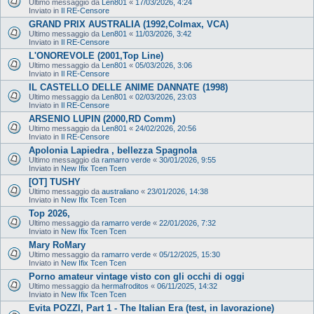
Ultimo messaggio da
Len801
«
17/03/2026, 4:24
Inviato in
Il RE-Censore
GRAND PRIX AUSTRALIA (1992,Colmax, VCA)
Ultimo messaggio da
Len801
«
11/03/2026, 3:42
Inviato in
Il RE-Censore
L'ONOREVOLE (2001,Top Line)
Ultimo messaggio da
Len801
«
05/03/2026, 3:06
Inviato in
Il RE-Censore
IL CASTELLO DELLE ANIME DANNATE (1998)
Ultimo messaggio da
Len801
«
02/03/2026, 23:03
Inviato in
Il RE-Censore
ARSENIO LUPIN (2000,RD Comm)
Ultimo messaggio da
Len801
«
24/02/2026, 20:56
Inviato in
Il RE-Censore
Apolonia Lapiedra , bellezza Spagnola
Ultimo messaggio da
ramarro verde
«
30/01/2026, 9:55
Inviato in
New Ifix Tcen Tcen
[OT] TUSHY
Ultimo messaggio da
australiano
«
23/01/2026, 14:38
Inviato in
New Ifix Tcen Tcen
Top 2026,
Ultimo messaggio da
ramarro verde
«
22/01/2026, 7:32
Inviato in
New Ifix Tcen Tcen
Mary RoMary
Ultimo messaggio da
ramarro verde
«
05/12/2025, 15:30
Inviato in
New Ifix Tcen Tcen
Porno amateur vintage visto con gli occhi di oggi
Ultimo messaggio da
hermafroditos
«
06/11/2025, 14:32
Inviato in
New Ifix Tcen Tcen
Evita POZZI, Part 1 - The Italian Era (test, in lavorazione)