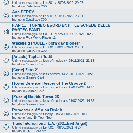
Ultimo messaggio da
Len801
«
20/07/2022, 20:07
Inviato in
DataBase XXX
Ann PERRY
Ultimo messaggio da
Len801
«
10/05/2022, 23:51
Inviato in
DataBase XXX
FWP 11 - TORNEO ESORDIENTI - LE SCHEDE DELLE
PARTECIPANTI
Ultimo messaggio da
SoTTO di nove
«
20/12/2021, 16:59
Inviato in
Figa World Player 11
Wakefield POOLE - porn gay pioneer
Ultimo messaggio da
Len801
«
08/12/2021, 20:31
Inviato in
DataBase XXX
[Arcade] Tagliali Tutti!
Ultimo messaggio da
kiss of medusa
«
25/11/2021, 21:13
Inviato in
Games Cafè
[Carte] Zero 21
Ultimo messaggio da
kiss of medusa
«
21/10/2021, 20:26
Inviato in
Games Cafè
[Tower Defence] Keeper of The Groove 2
Ultimo messaggio da
kiss of medusa
«
17/08/2021, 14:14
Inviato in
Games Cafè
[Puzzle] Bubble Tower 3D
Ultimo messaggio da
kiss of medusa
«
01/07/2021, 14:36
Inviato in
Games Cafè
Pornostar e AMA su Reddit
Ultimo messaggio da
Floppy Disk
«
11/06/2021, 10:16
Inviato in
New Ifix Tcen Tcen
Trans International L.A. (2021,Evil Angel)
Ultimo messaggio da
Len801
«
08/05/2021, 4:27
Inviato in
Il RE-Censore