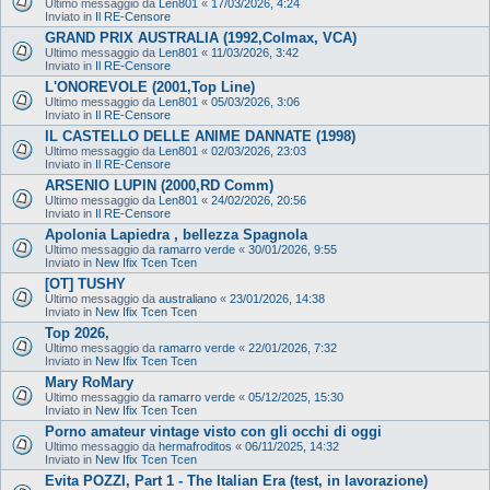
Ultimo messaggio da
Len801
«
17/03/2026, 4:24
Inviato in
Il RE-Censore
GRAND PRIX AUSTRALIA (1992,Colmax, VCA)
Ultimo messaggio da
Len801
«
11/03/2026, 3:42
Inviato in
Il RE-Censore
L'ONOREVOLE (2001,Top Line)
Ultimo messaggio da
Len801
«
05/03/2026, 3:06
Inviato in
Il RE-Censore
IL CASTELLO DELLE ANIME DANNATE (1998)
Ultimo messaggio da
Len801
«
02/03/2026, 23:03
Inviato in
Il RE-Censore
ARSENIO LUPIN (2000,RD Comm)
Ultimo messaggio da
Len801
«
24/02/2026, 20:56
Inviato in
Il RE-Censore
Apolonia Lapiedra , bellezza Spagnola
Ultimo messaggio da
ramarro verde
«
30/01/2026, 9:55
Inviato in
New Ifix Tcen Tcen
[OT] TUSHY
Ultimo messaggio da
australiano
«
23/01/2026, 14:38
Inviato in
New Ifix Tcen Tcen
Top 2026,
Ultimo messaggio da
ramarro verde
«
22/01/2026, 7:32
Inviato in
New Ifix Tcen Tcen
Mary RoMary
Ultimo messaggio da
ramarro verde
«
05/12/2025, 15:30
Inviato in
New Ifix Tcen Tcen
Porno amateur vintage visto con gli occhi di oggi
Ultimo messaggio da
hermafroditos
«
06/11/2025, 14:32
Inviato in
New Ifix Tcen Tcen
Evita POZZI, Part 1 - The Italian Era (test, in lavorazione)