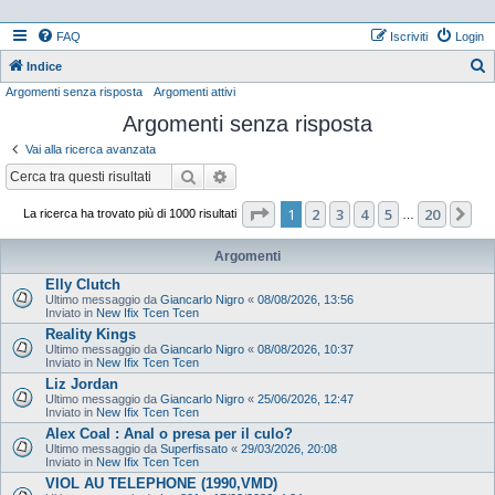
FAQ
Iscriviti
Login
Indice
Argomenti senza risposta
Argomenti attivi
e
Argomenti senza risposta
r
c
Vai alla ricerca avanzata
a
Cerca
Ricerca avanzata
Pagina
1
di
20
1
2
3
4
5
20
Pr
La ricerca ha trovato più di 1000 risultati
…
Argomenti
Elly Clutch
Ultimo messaggio da
Giancarlo Nigro
«
08/08/2026, 13:56
Inviato in
New Ifix Tcen Tcen
Reality Kings
Ultimo messaggio da
Giancarlo Nigro
«
08/08/2026, 10:37
Inviato in
New Ifix Tcen Tcen
Liz Jordan
Ultimo messaggio da
Giancarlo Nigro
«
25/06/2026, 12:47
Inviato in
New Ifix Tcen Tcen
Alex Coal : Anal o presa per il culo?
Ultimo messaggio da
Superfissato
«
29/03/2026, 20:08
Inviato in
New Ifix Tcen Tcen
VIOL AU TELEPHONE (1990,VMD)