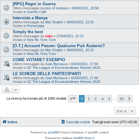
[RPG] Regni in Guerra
Ultimo messaggio da
kiss of medusa
«
06/05/2021, 20:58
Inviato in
Games Cafè
Intervista a Manya
Ultimo messaggio da
Alec Empire
«
06/05/2021, 12:15
Inviato in
Pornucopia
Simply the best
Ultimo messaggio da
oaks
«
27/04/2021, 15:13
Inviato in
New Ifix Tcen Tcen
[O.T.] Account Paxum: Qualcuno Può Aiutarmi?
Ultimo messaggio da
Alec Empire
«
26/04/2021, 16:19
Inviato in
New Ifix Tcen Tcen
COME VOTARE? ESEMPIO
Ultimo messaggio da
Juan Burrasca
«
03/02/2021, 17:59
Inviato in
SZ The League of Exxxtraordinary Women 2K20
LE SCHEDE DELLE PARTECIPANTI
Ultimo messaggio da
Juan Burrasca
«
02/02/2021, 17:46
Inviato in
SZ The League of Exxxtraordinary Women 2K20
Pagina
1
di
20
1
2
3
4
5
20
Pr
La ricerca ha trovato più di 1000 risultati
…
Vai a
Indice
Cancella cookie
Tutti gli orari sono
UTC+02:00
Powered by
phpBB
® Forum Software © phpBB Limited
Traduzione Italiana
phpBB-Store.it