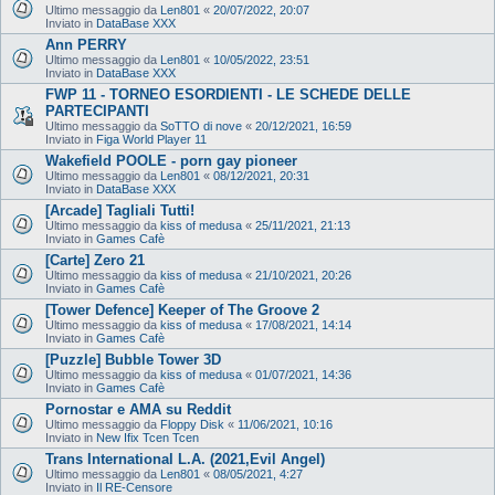
Ultimo messaggio da
Len801
«
20/07/2022, 20:07
Inviato in
DataBase XXX
Ann PERRY
Ultimo messaggio da
Len801
«
10/05/2022, 23:51
Inviato in
DataBase XXX
FWP 11 - TORNEO ESORDIENTI - LE SCHEDE DELLE
PARTECIPANTI
Ultimo messaggio da
SoTTO di nove
«
20/12/2021, 16:59
Inviato in
Figa World Player 11
Wakefield POOLE - porn gay pioneer
Ultimo messaggio da
Len801
«
08/12/2021, 20:31
Inviato in
DataBase XXX
[Arcade] Tagliali Tutti!
Ultimo messaggio da
kiss of medusa
«
25/11/2021, 21:13
Inviato in
Games Cafè
[Carte] Zero 21
Ultimo messaggio da
kiss of medusa
«
21/10/2021, 20:26
Inviato in
Games Cafè
[Tower Defence] Keeper of The Groove 2
Ultimo messaggio da
kiss of medusa
«
17/08/2021, 14:14
Inviato in
Games Cafè
[Puzzle] Bubble Tower 3D
Ultimo messaggio da
kiss of medusa
«
01/07/2021, 14:36
Inviato in
Games Cafè
Pornostar e AMA su Reddit
Ultimo messaggio da
Floppy Disk
«
11/06/2021, 10:16
Inviato in
New Ifix Tcen Tcen
Trans International L.A. (2021,Evil Angel)
Ultimo messaggio da
Len801
«
08/05/2021, 4:27
Inviato in
Il RE-Censore