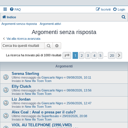
FAQ
Iscriviti
Login
Indice
Argomenti senza risposta
Argomenti attivi
e
Argomenti senza risposta
r
c
Vai alla ricerca avanzata
a
Cerca
Ricerca avanzata
Pagina
1
di
20
1
2
3
4
5
20
Pr
La ricerca ha trovato più di 1000 risultati
…
Argomenti
Serena Sterling
Ultimo messaggio da
Giancarlo Nigro
«
09/08/2026, 10:11
Inviato in
New Ifix Tcen Tcen
Elly Clutch
Ultimo messaggio da
Giancarlo Nigro
«
08/08/2026, 13:56
Inviato in
New Ifix Tcen Tcen
Liz Jordan
Ultimo messaggio da
Giancarlo Nigro
«
25/06/2026, 12:47
Inviato in
New Ifix Tcen Tcen
Alex Coal : Anal o presa per il culo?
Ultimo messaggio da
Superfissato
«
29/03/2026, 20:08
Inviato in
New Ifix Tcen Tcen
VIOL AU TELEPHONE (1990,VMD)