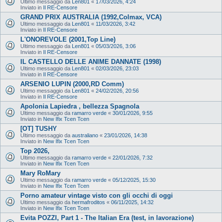
Ultimo messaggio da
Len801
«
17/03/2026, 4:24
Inviato in
Il RE-Censore
GRAND PRIX AUSTRALIA (1992,Colmax, VCA)
Ultimo messaggio da
Len801
«
11/03/2026, 3:42
Inviato in
Il RE-Censore
L'ONOREVOLE (2001,Top Line)
Ultimo messaggio da
Len801
«
05/03/2026, 3:06
Inviato in
Il RE-Censore
IL CASTELLO DELLE ANIME DANNATE (1998)
Ultimo messaggio da
Len801
«
02/03/2026, 23:03
Inviato in
Il RE-Censore
ARSENIO LUPIN (2000,RD Comm)
Ultimo messaggio da
Len801
«
24/02/2026, 20:56
Inviato in
Il RE-Censore
Apolonia Lapiedra , bellezza Spagnola
Ultimo messaggio da
ramarro verde
«
30/01/2026, 9:55
Inviato in
New Ifix Tcen Tcen
[OT] TUSHY
Ultimo messaggio da
australiano
«
23/01/2026, 14:38
Inviato in
New Ifix Tcen Tcen
Top 2026,
Ultimo messaggio da
ramarro verde
«
22/01/2026, 7:32
Inviato in
New Ifix Tcen Tcen
Mary RoMary
Ultimo messaggio da
ramarro verde
«
05/12/2025, 15:30
Inviato in
New Ifix Tcen Tcen
Porno amateur vintage visto con gli occhi di oggi
Ultimo messaggio da
hermafroditos
«
06/11/2025, 14:32
Inviato in
New Ifix Tcen Tcen
Evita POZZI, Part 1 - The Italian Era (test, in lavorazione)