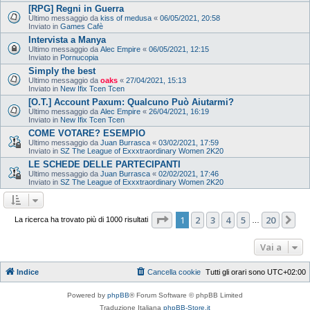
[RPG] Regni in Guerra
Ultimo messaggio da
kiss of medusa
«
06/05/2021, 20:58
Inviato in
Games Cafè
Intervista a Manya
Ultimo messaggio da
Alec Empire
«
06/05/2021, 12:15
Inviato in
Pornucopia
Simply the best
Ultimo messaggio da
oaks
«
27/04/2021, 15:13
Inviato in
New Ifix Tcen Tcen
[O.T.] Account Paxum: Qualcuno Può Aiutarmi?
Ultimo messaggio da
Alec Empire
«
26/04/2021, 16:19
Inviato in
New Ifix Tcen Tcen
COME VOTARE? ESEMPIO
Ultimo messaggio da
Juan Burrasca
«
03/02/2021, 17:59
Inviato in
SZ The League of Exxxtraordinary Women 2K20
LE SCHEDE DELLE PARTECIPANTI
Ultimo messaggio da
Juan Burrasca
«
02/02/2021, 17:46
Inviato in
SZ The League of Exxxtraordinary Women 2K20
Pagina
1
di
20
1
2
3
4
5
20
Pr
La ricerca ha trovato più di 1000 risultati
…
Vai a
Indice
Cancella cookie
Tutti gli orari sono
UTC+02:00
Powered by
phpBB
® Forum Software © phpBB Limited
Traduzione Italiana
phpBB-Store.it