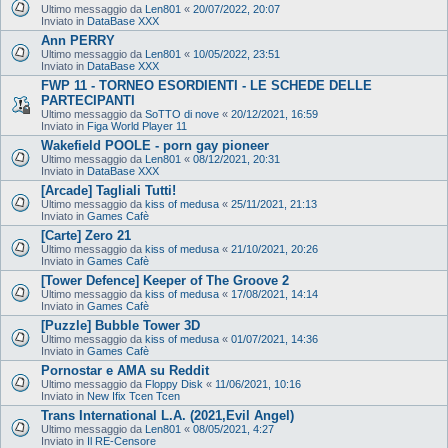
Ultimo messaggio da
Len801
«
20/07/2022, 20:07
Inviato in
DataBase XXX
Ann PERRY
Ultimo messaggio da
Len801
«
10/05/2022, 23:51
Inviato in
DataBase XXX
FWP 11 - TORNEO ESORDIENTI - LE SCHEDE DELLE
PARTECIPANTI
Ultimo messaggio da
SoTTO di nove
«
20/12/2021, 16:59
Inviato in
Figa World Player 11
Wakefield POOLE - porn gay pioneer
Ultimo messaggio da
Len801
«
08/12/2021, 20:31
Inviato in
DataBase XXX
[Arcade] Tagliali Tutti!
Ultimo messaggio da
kiss of medusa
«
25/11/2021, 21:13
Inviato in
Games Cafè
[Carte] Zero 21
Ultimo messaggio da
kiss of medusa
«
21/10/2021, 20:26
Inviato in
Games Cafè
[Tower Defence] Keeper of The Groove 2
Ultimo messaggio da
kiss of medusa
«
17/08/2021, 14:14
Inviato in
Games Cafè
[Puzzle] Bubble Tower 3D
Ultimo messaggio da
kiss of medusa
«
01/07/2021, 14:36
Inviato in
Games Cafè
Pornostar e AMA su Reddit
Ultimo messaggio da
Floppy Disk
«
11/06/2021, 10:16
Inviato in
New Ifix Tcen Tcen
Trans International L.A. (2021,Evil Angel)
Ultimo messaggio da
Len801
«
08/05/2021, 4:27
Inviato in
Il RE-Censore