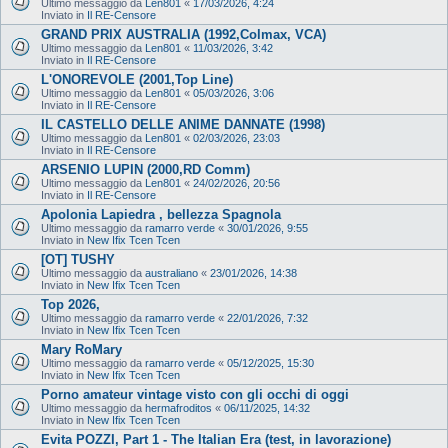
Ultimo messaggio da
Len801
«
17/03/2026, 4:24
Inviato in
Il RE-Censore
GRAND PRIX AUSTRALIA (1992,Colmax, VCA)
Ultimo messaggio da
Len801
«
11/03/2026, 3:42
Inviato in
Il RE-Censore
L'ONOREVOLE (2001,Top Line)
Ultimo messaggio da
Len801
«
05/03/2026, 3:06
Inviato in
Il RE-Censore
IL CASTELLO DELLE ANIME DANNATE (1998)
Ultimo messaggio da
Len801
«
02/03/2026, 23:03
Inviato in
Il RE-Censore
ARSENIO LUPIN (2000,RD Comm)
Ultimo messaggio da
Len801
«
24/02/2026, 20:56
Inviato in
Il RE-Censore
Apolonia Lapiedra , bellezza Spagnola
Ultimo messaggio da
ramarro verde
«
30/01/2026, 9:55
Inviato in
New Ifix Tcen Tcen
[OT] TUSHY
Ultimo messaggio da
australiano
«
23/01/2026, 14:38
Inviato in
New Ifix Tcen Tcen
Top 2026,
Ultimo messaggio da
ramarro verde
«
22/01/2026, 7:32
Inviato in
New Ifix Tcen Tcen
Mary RoMary
Ultimo messaggio da
ramarro verde
«
05/12/2025, 15:30
Inviato in
New Ifix Tcen Tcen
Porno amateur vintage visto con gli occhi di oggi
Ultimo messaggio da
hermafroditos
«
06/11/2025, 14:32
Inviato in
New Ifix Tcen Tcen
Evita POZZI, Part 1 - The Italian Era (test, in lavorazione)