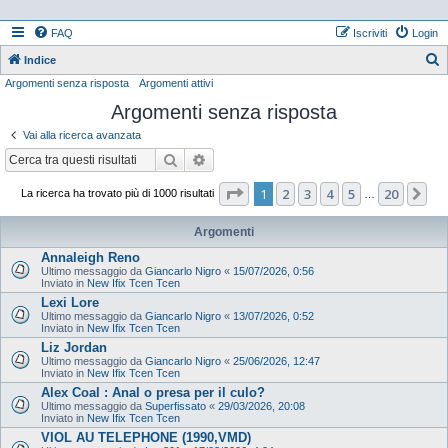
FAQ
Iscriviti
Login
Indice
Argomenti senza risposta
Argomenti attivi
e
Argomenti senza risposta
r
c
Vai alla ricerca avanzata
a
Cerca
Ricerca avanzata
Pagina
1
di
20
1
2
3
4
5
20
Pr
La ricerca ha trovato più di 1000 risultati
…
Argomenti
Annaleigh Reno
Ultimo messaggio da
Giancarlo Nigro
«
15/07/2026, 0:56
Inviato in
New Ifix Tcen Tcen
Lexi Lore
Ultimo messaggio da
Giancarlo Nigro
«
13/07/2026, 0:52
Inviato in
New Ifix Tcen Tcen
Liz Jordan
Ultimo messaggio da
Giancarlo Nigro
«
25/06/2026, 12:47
Inviato in
New Ifix Tcen Tcen
Alex Coal : Anal o presa per il culo?
Ultimo messaggio da
Superfissato
«
29/03/2026, 20:08
Inviato in
New Ifix Tcen Tcen
VIOL AU TELEPHONE (1990,VMD)