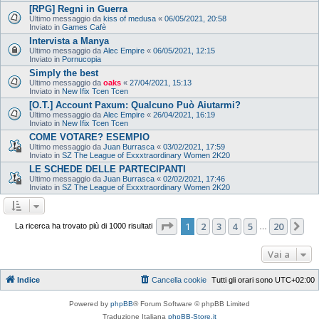
[RPG] Regni in Guerra
Ultimo messaggio da
kiss of medusa
«
06/05/2021, 20:58
Inviato in
Games Cafè
Intervista a Manya
Ultimo messaggio da
Alec Empire
«
06/05/2021, 12:15
Inviato in
Pornucopia
Simply the best
Ultimo messaggio da
oaks
«
27/04/2021, 15:13
Inviato in
New Ifix Tcen Tcen
[O.T.] Account Paxum: Qualcuno Può Aiutarmi?
Ultimo messaggio da
Alec Empire
«
26/04/2021, 16:19
Inviato in
New Ifix Tcen Tcen
COME VOTARE? ESEMPIO
Ultimo messaggio da
Juan Burrasca
«
03/02/2021, 17:59
Inviato in
SZ The League of Exxxtraordinary Women 2K20
LE SCHEDE DELLE PARTECIPANTI
Ultimo messaggio da
Juan Burrasca
«
02/02/2021, 17:46
Inviato in
SZ The League of Exxxtraordinary Women 2K20
Pagina
1
di
20
1
2
3
4
5
20
Pr
La ricerca ha trovato più di 1000 risultati
…
Vai a
Indice
Cancella cookie
Tutti gli orari sono
UTC+02:00
Powered by
phpBB
® Forum Software © phpBB Limited
Traduzione Italiana
phpBB-Store.it