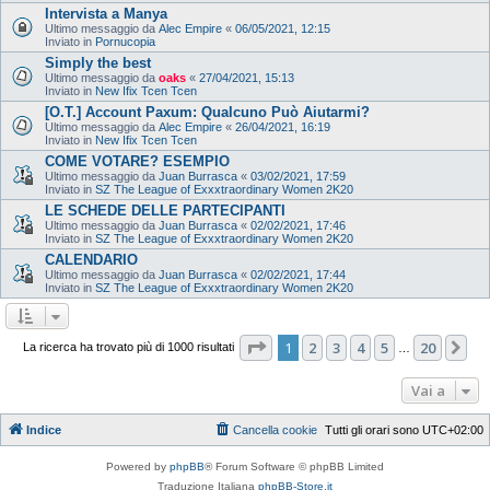
Intervista a Manya
Ultimo messaggio da
Alec Empire
«
06/05/2021, 12:15
Inviato in
Pornucopia
Simply the best
Ultimo messaggio da
oaks
«
27/04/2021, 15:13
Inviato in
New Ifix Tcen Tcen
[O.T.] Account Paxum: Qualcuno Può Aiutarmi?
Ultimo messaggio da
Alec Empire
«
26/04/2021, 16:19
Inviato in
New Ifix Tcen Tcen
COME VOTARE? ESEMPIO
Ultimo messaggio da
Juan Burrasca
«
03/02/2021, 17:59
Inviato in
SZ The League of Exxxtraordinary Women 2K20
LE SCHEDE DELLE PARTECIPANTI
Ultimo messaggio da
Juan Burrasca
«
02/02/2021, 17:46
Inviato in
SZ The League of Exxxtraordinary Women 2K20
CALENDARIO
Ultimo messaggio da
Juan Burrasca
«
02/02/2021, 17:44
Inviato in
SZ The League of Exxxtraordinary Women 2K20
Pagina
1
di
20
1
2
3
4
5
20
Pr
La ricerca ha trovato più di 1000 risultati
…
Vai a
Indice
Cancella cookie
Tutti gli orari sono
UTC+02:00
Powered by
phpBB
® Forum Software © phpBB Limited
Traduzione Italiana
phpBB-Store.it