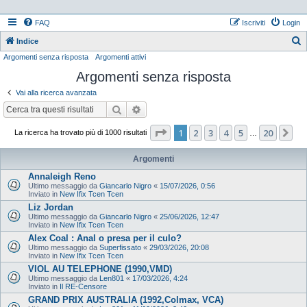
FAQ
Iscriviti
Login
Indice
Argomenti senza risposta
Argomenti attivi
e
Argomenti senza risposta
r
c
Vai alla ricerca avanzata
a
Cerca
Ricerca avanzata
Pagina
1
di
20
1
2
3
4
5
20
Pr
La ricerca ha trovato più di 1000 risultati
…
Argomenti
Annaleigh Reno
Ultimo messaggio da
Giancarlo Nigro
«
15/07/2026, 0:56
Inviato in
New Ifix Tcen Tcen
Liz Jordan
Ultimo messaggio da
Giancarlo Nigro
«
25/06/2026, 12:47
Inviato in
New Ifix Tcen Tcen
Alex Coal : Anal o presa per il culo?
Ultimo messaggio da
Superfissato
«
29/03/2026, 20:08
Inviato in
New Ifix Tcen Tcen
VIOL AU TELEPHONE (1990,VMD)
Ultimo messaggio da
Len801
«
17/03/2026, 4:24
Inviato in
Il RE-Censore
GRAND PRIX AUSTRALIA (1992,Colmax, VCA)