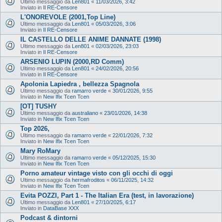
Ultimo messaggio da
Len801
«
11/03/2026, 3:42
Inviato in
Il RE-Censore
L'ONOREVOLE (2001,Top Line)
Ultimo messaggio da
Len801
«
05/03/2026, 3:06
Inviato in
Il RE-Censore
IL CASTELLO DELLE ANIME DANNATE (1998)
Ultimo messaggio da
Len801
«
02/03/2026, 23:03
Inviato in
Il RE-Censore
ARSENIO LUPIN (2000,RD Comm)
Ultimo messaggio da
Len801
«
24/02/2026, 20:56
Inviato in
Il RE-Censore
Apolonia Lapiedra , bellezza Spagnola
Ultimo messaggio da
ramarro verde
«
30/01/2026, 9:55
Inviato in
New Ifix Tcen Tcen
[OT] TUSHY
Ultimo messaggio da
australiano
«
23/01/2026, 14:38
Inviato in
New Ifix Tcen Tcen
Top 2026,
Ultimo messaggio da
ramarro verde
«
22/01/2026, 7:32
Inviato in
New Ifix Tcen Tcen
Mary RoMary
Ultimo messaggio da
ramarro verde
«
05/12/2025, 15:30
Inviato in
New Ifix Tcen Tcen
Porno amateur vintage visto con gli occhi di oggi
Ultimo messaggio da
hermafroditos
«
06/11/2025, 14:32
Inviato in
New Ifix Tcen Tcen
Evita POZZI, Part 1 - The Italian Era (test, in lavorazione)
Ultimo messaggio da
Len801
«
27/10/2025, 6:17
Inviato in
DataBase XXX
Podcast & dintorni