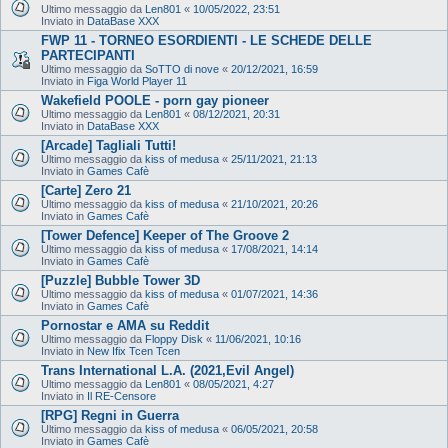
Ultimo messaggio da
Len801
«
10/05/2022, 23:51
Inviato in
DataBase XXX
FWP 11 - TORNEO ESORDIENTI - LE SCHEDE DELLE
PARTECIPANTI
Ultimo messaggio da
SoTTO di nove
«
20/12/2021, 16:59
Inviato in
Figa World Player 11
Wakefield POOLE - porn gay pioneer
Ultimo messaggio da
Len801
«
08/12/2021, 20:31
Inviato in
DataBase XXX
[Arcade] Tagliali Tutti!
Ultimo messaggio da
kiss of medusa
«
25/11/2021, 21:13
Inviato in
Games Cafè
[Carte] Zero 21
Ultimo messaggio da
kiss of medusa
«
21/10/2021, 20:26
Inviato in
Games Cafè
[Tower Defence] Keeper of The Groove 2
Ultimo messaggio da
kiss of medusa
«
17/08/2021, 14:14
Inviato in
Games Cafè
[Puzzle] Bubble Tower 3D
Ultimo messaggio da
kiss of medusa
«
01/07/2021, 14:36
Inviato in
Games Cafè
Pornostar e AMA su Reddit
Ultimo messaggio da
Floppy Disk
«
11/06/2021, 10:16
Inviato in
New Ifix Tcen Tcen
Trans International L.A. (2021,Evil Angel)
Ultimo messaggio da
Len801
«
08/05/2021, 4:27
Inviato in
Il RE-Censore
[RPG] Regni in Guerra
Ultimo messaggio da
kiss of medusa
«
06/05/2021, 20:58
Inviato in
Games Cafè