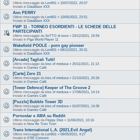
Ultimo messaggio da
Len801
«
20/07/2022, 20:07
Inviato in
DataBase XXX
Ann PERRY
Ultimo messaggio da
Len801
«
10/05/2022, 23:51
Inviato in
DataBase XXX
FWP 11 - TORNEO ESORDIENTI - LE SCHEDE DELLE
PARTECIPANTI
Ultimo messaggio da
SoTTO di nove
«
20/12/2021, 16:59
Inviato in
Figa World Player 11
Wakefield POOLE - porn gay pioneer
Ultimo messaggio da
Len801
«
08/12/2021, 20:31
Inviato in
DataBase XXX
[Arcade] Tagliali Tutti!
Ultimo messaggio da
kiss of medusa
«
25/11/2021, 21:13
Inviato in
Games Cafè
[Carte] Zero 21
Ultimo messaggio da
kiss of medusa
«
21/10/2021, 20:26
Inviato in
Games Cafè
[Tower Defence] Keeper of The Groove 2
Ultimo messaggio da
kiss of medusa
«
17/08/2021, 14:14
Inviato in
Games Cafè
[Puzzle] Bubble Tower 3D
Ultimo messaggio da
kiss of medusa
«
01/07/2021, 14:36
Inviato in
Games Cafè
Pornostar e AMA su Reddit
Ultimo messaggio da
Floppy Disk
«
11/06/2021, 10:16
Inviato in
New Ifix Tcen Tcen
Trans International L.A. (2021,Evil Angel)
Ultimo messaggio da
Len801
«
08/05/2021, 4:27
Inviato in
Il RE-Censore