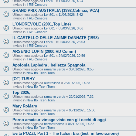
Ultimo messaggio da
Len801
«
17/03/2026, 4:24
Inviato in
Il RE-Censore
GRAND PRIX AUSTRALIA (1992,Colmax, VCA)
Ultimo messaggio da
Len801
«
11/03/2026, 3:42
Inviato in
Il RE-Censore
L'ONOREVOLE (2001,Top Line)
Ultimo messaggio da
Len801
«
05/03/2026, 3:06
Inviato in
Il RE-Censore
IL CASTELLO DELLE ANIME DANNATE (1998)
Ultimo messaggio da
Len801
«
02/03/2026, 23:03
Inviato in
Il RE-Censore
ARSENIO LUPIN (2000,RD Comm)
Ultimo messaggio da
Len801
«
24/02/2026, 20:56
Inviato in
Il RE-Censore
Apolonia Lapiedra , bellezza Spagnola
Ultimo messaggio da
ramarro verde
«
30/01/2026, 9:55
Inviato in
New Ifix Tcen Tcen
[OT] TUSHY
Ultimo messaggio da
australiano
«
23/01/2026, 14:38
Inviato in
New Ifix Tcen Tcen
Top 2026,
Ultimo messaggio da
ramarro verde
«
22/01/2026, 7:32
Inviato in
New Ifix Tcen Tcen
Mary RoMary
Ultimo messaggio da
ramarro verde
«
05/12/2025, 15:30
Inviato in
New Ifix Tcen Tcen
Porno amateur vintage visto con gli occhi di oggi
Ultimo messaggio da
hermafroditos
«
06/11/2025, 14:32
Inviato in
New Ifix Tcen Tcen
Evita POZZI, Part 1 - The Italian Era (test, in lavorazione)