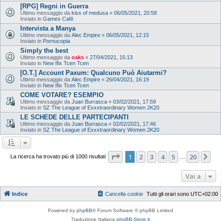
[RPG] Regni in Guerra
Ultimo messaggio da
kiss of medusa
«
06/05/2021, 20:58
Inviato in
Games Cafè
Intervista a Manya
Ultimo messaggio da
Alec Empire
«
06/05/2021, 12:15
Inviato in
Pornucopia
Simply the best
Ultimo messaggio da
oaks
«
27/04/2021, 15:13
Inviato in
New Ifix Tcen Tcen
[O.T.] Account Paxum: Qualcuno Può Aiutarmi?
Ultimo messaggio da
Alec Empire
«
26/04/2021, 16:19
Inviato in
New Ifix Tcen Tcen
COME VOTARE? ESEMPIO
Ultimo messaggio da
Juan Burrasca
«
03/02/2021, 17:59
Inviato in
SZ The League of Exxxtraordinary Women 2K20
LE SCHEDE DELLE PARTECIPANTI
Ultimo messaggio da
Juan Burrasca
«
02/02/2021, 17:46
Inviato in
SZ The League of Exxxtraordinary Women 2K20
Pagina
1
di
20
1
2
3
4
5
20
Pr
La ricerca ha trovato più di 1000 risultati
…
Vai a
Indice
Cancella cookie
Tutti gli orari sono
UTC+02:00
Powered by
phpBB
® Forum Software © phpBB Limited
Traduzione Italiana
phpBB-Store.it