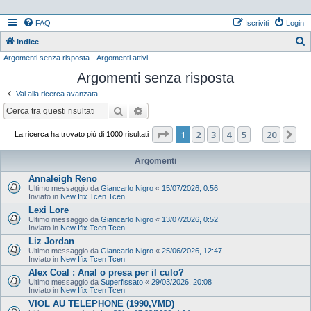
FAQ
Iscriviti
Login
Indice
Argomenti senza risposta
Argomenti attivi
e
Argomenti senza risposta
r
c
Vai alla ricerca avanzata
a
Cerca
Ricerca avanzata
Pagina
1
di
20
1
2
3
4
5
20
Pr
La ricerca ha trovato più di 1000 risultati
…
Argomenti
Annaleigh Reno
Ultimo messaggio da
Giancarlo Nigro
«
15/07/2026, 0:56
Inviato in
New Ifix Tcen Tcen
Lexi Lore
Ultimo messaggio da
Giancarlo Nigro
«
13/07/2026, 0:52
Inviato in
New Ifix Tcen Tcen
Liz Jordan
Ultimo messaggio da
Giancarlo Nigro
«
25/06/2026, 12:47
Inviato in
New Ifix Tcen Tcen
Alex Coal : Anal o presa per il culo?
Ultimo messaggio da
Superfissato
«
29/03/2026, 20:08
Inviato in
New Ifix Tcen Tcen
VIOL AU TELEPHONE (1990,VMD)