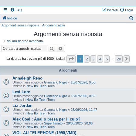
FAQ
Iscriviti
Login
Indice
Argomenti senza risposta
Argomenti attivi
e
Argomenti senza risposta
r
c
Vai alla ricerca avanzata
a
Cerca
Ricerca avanzata
Pagina
1
di
20
1
2
3
4
5
20
Pr
La ricerca ha trovato più di 1000 risultati
…
Argomenti
Annaleigh Reno
Ultimo messaggio da
Giancarlo Nigro
«
15/07/2026, 0:56
Inviato in
New Ifix Tcen Tcen
Lexi Lore
Ultimo messaggio da
Giancarlo Nigro
«
13/07/2026, 0:52
Inviato in
New Ifix Tcen Tcen
Liz Jordan
Ultimo messaggio da
Giancarlo Nigro
«
25/06/2026, 12:47
Inviato in
New Ifix Tcen Tcen
Alex Coal : Anal o presa per il culo?
Ultimo messaggio da
Superfissato
«
29/03/2026, 20:08
Inviato in
New Ifix Tcen Tcen
VIOL AU TELEPHONE (1990,VMD)