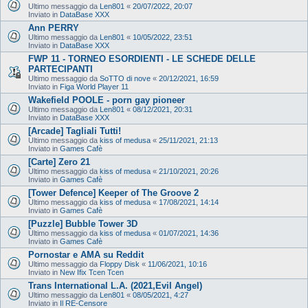
Ultimo messaggio da
Len801
«
20/07/2022, 20:07
Inviato in
DataBase XXX
Ann PERRY
Ultimo messaggio da
Len801
«
10/05/2022, 23:51
Inviato in
DataBase XXX
FWP 11 - TORNEO ESORDIENTI - LE SCHEDE DELLE
PARTECIPANTI
Ultimo messaggio da
SoTTO di nove
«
20/12/2021, 16:59
Inviato in
Figa World Player 11
Wakefield POOLE - porn gay pioneer
Ultimo messaggio da
Len801
«
08/12/2021, 20:31
Inviato in
DataBase XXX
[Arcade] Tagliali Tutti!
Ultimo messaggio da
kiss of medusa
«
25/11/2021, 21:13
Inviato in
Games Cafè
[Carte] Zero 21
Ultimo messaggio da
kiss of medusa
«
21/10/2021, 20:26
Inviato in
Games Cafè
[Tower Defence] Keeper of The Groove 2
Ultimo messaggio da
kiss of medusa
«
17/08/2021, 14:14
Inviato in
Games Cafè
[Puzzle] Bubble Tower 3D
Ultimo messaggio da
kiss of medusa
«
01/07/2021, 14:36
Inviato in
Games Cafè
Pornostar e AMA su Reddit
Ultimo messaggio da
Floppy Disk
«
11/06/2021, 10:16
Inviato in
New Ifix Tcen Tcen
Trans International L.A. (2021,Evil Angel)
Ultimo messaggio da
Len801
«
08/05/2021, 4:27
Inviato in
Il RE-Censore