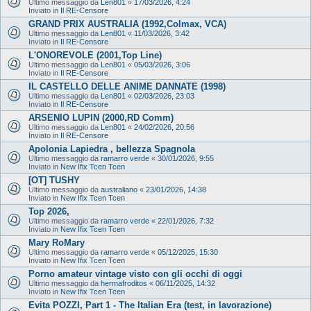
Ultimo messaggio da
Len801
«
17/03/2026, 4:24
Inviato in
Il RE-Censore
GRAND PRIX AUSTRALIA (1992,Colmax, VCA)
Ultimo messaggio da
Len801
«
11/03/2026, 3:42
Inviato in
Il RE-Censore
L'ONOREVOLE (2001,Top Line)
Ultimo messaggio da
Len801
«
05/03/2026, 3:06
Inviato in
Il RE-Censore
IL CASTELLO DELLE ANIME DANNATE (1998)
Ultimo messaggio da
Len801
«
02/03/2026, 23:03
Inviato in
Il RE-Censore
ARSENIO LUPIN (2000,RD Comm)
Ultimo messaggio da
Len801
«
24/02/2026, 20:56
Inviato in
Il RE-Censore
Apolonia Lapiedra , bellezza Spagnola
Ultimo messaggio da
ramarro verde
«
30/01/2026, 9:55
Inviato in
New Ifix Tcen Tcen
[OT] TUSHY
Ultimo messaggio da
australiano
«
23/01/2026, 14:38
Inviato in
New Ifix Tcen Tcen
Top 2026,
Ultimo messaggio da
ramarro verde
«
22/01/2026, 7:32
Inviato in
New Ifix Tcen Tcen
Mary RoMary
Ultimo messaggio da
ramarro verde
«
05/12/2025, 15:30
Inviato in
New Ifix Tcen Tcen
Porno amateur vintage visto con gli occhi di oggi
Ultimo messaggio da
hermafroditos
«
06/11/2025, 14:32
Inviato in
New Ifix Tcen Tcen
Evita POZZI, Part 1 - The Italian Era (test, in lavorazione)