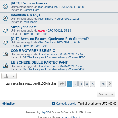
[RPG] Regni in Guerra
Ultimo messaggio da
kiss of medusa
«
06/05/2021, 20:58
Inviato in
Games Cafè
Intervista a Manya
Ultimo messaggio da
Alec Empire
«
06/05/2021, 12:15
Inviato in
Pornucopia
Simply the best
Ultimo messaggio da
oaks
«
27/04/2021, 15:13
Inviato in
New Ifix Tcen Tcen
[O.T.] Account Paxum: Qualcuno Può Aiutarmi?
Ultimo messaggio da
Alec Empire
«
26/04/2021, 16:19
Inviato in
New Ifix Tcen Tcen
COME VOTARE? ESEMPIO
Ultimo messaggio da
Juan Burrasca
«
03/02/2021, 17:59
Inviato in
SZ The League of Exxxtraordinary Women 2K20
LE SCHEDE DELLE PARTECIPANTI
Ultimo messaggio da
Juan Burrasca
«
02/02/2021, 17:46
Inviato in
SZ The League of Exxxtraordinary Women 2K20
Pagina
1
di
20
1
2
3
4
5
20
Pr
La ricerca ha trovato più di 1000 risultati
…
Vai a
Indice
Cancella cookie
Tutti gli orari sono
UTC+02:00
Powered by
phpBB
® Forum Software © phpBB Limited
Traduzione Italiana
phpBB-Store.it