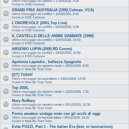
Ultimo messaggio da
Len801
«
17/03/2026, 4:24
Inviato in
Il RE-Censore
GRAND PRIX AUSTRALIA (1992,Colmax, VCA)
Ultimo messaggio da
Len801
«
11/03/2026, 3:42
Inviato in
Il RE-Censore
L'ONOREVOLE (2001,Top Line)
Ultimo messaggio da
Len801
«
05/03/2026, 3:06
Inviato in
Il RE-Censore
IL CASTELLO DELLE ANIME DANNATE (1998)
Ultimo messaggio da
Len801
«
02/03/2026, 23:03
Inviato in
Il RE-Censore
ARSENIO LUPIN (2000,RD Comm)
Ultimo messaggio da
Len801
«
24/02/2026, 20:56
Inviato in
Il RE-Censore
Apolonia Lapiedra , bellezza Spagnola
Ultimo messaggio da
ramarro verde
«
30/01/2026, 9:55
Inviato in
New Ifix Tcen Tcen
[OT] TUSHY
Ultimo messaggio da
australiano
«
23/01/2026, 14:38
Inviato in
New Ifix Tcen Tcen
Top 2026,
Ultimo messaggio da
ramarro verde
«
22/01/2026, 7:32
Inviato in
New Ifix Tcen Tcen
Mary RoMary
Ultimo messaggio da
ramarro verde
«
05/12/2025, 15:30
Inviato in
New Ifix Tcen Tcen
Porno amateur vintage visto con gli occhi di oggi
Ultimo messaggio da
hermafroditos
«
06/11/2025, 14:32
Inviato in
New Ifix Tcen Tcen
Evita POZZI, Part 1 - The Italian Era (test, in lavorazione)