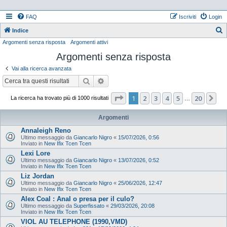
FAQ
Iscriviti
Login
Indice
Argomenti senza risposta
Argomenti attivi
e
Argomenti senza risposta
r
c
Vai alla ricerca avanzata
a
Cerca
Ricerca avanzata
Pagina
1
di
20
1
2
3
4
5
20
Pr
La ricerca ha trovato più di 1000 risultati
…
Argomenti
Annaleigh Reno
Ultimo messaggio da
Giancarlo Nigro
«
15/07/2026, 0:56
Inviato in
New Ifix Tcen Tcen
Lexi Lore
Ultimo messaggio da
Giancarlo Nigro
«
13/07/2026, 0:52
Inviato in
New Ifix Tcen Tcen
Liz Jordan
Ultimo messaggio da
Giancarlo Nigro
«
25/06/2026, 12:47
Inviato in
New Ifix Tcen Tcen
Alex Coal : Anal o presa per il culo?
Ultimo messaggio da
Superfissato
«
29/03/2026, 20:08
Inviato in
New Ifix Tcen Tcen
VIOL AU TELEPHONE (1990,VMD)