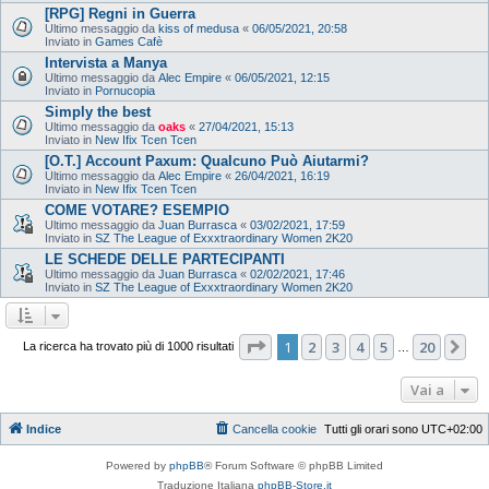
[RPG] Regni in Guerra
Ultimo messaggio da
kiss of medusa
«
06/05/2021, 20:58
Inviato in
Games Cafè
Intervista a Manya
Ultimo messaggio da
Alec Empire
«
06/05/2021, 12:15
Inviato in
Pornucopia
Simply the best
Ultimo messaggio da
oaks
«
27/04/2021, 15:13
Inviato in
New Ifix Tcen Tcen
[O.T.] Account Paxum: Qualcuno Può Aiutarmi?
Ultimo messaggio da
Alec Empire
«
26/04/2021, 16:19
Inviato in
New Ifix Tcen Tcen
COME VOTARE? ESEMPIO
Ultimo messaggio da
Juan Burrasca
«
03/02/2021, 17:59
Inviato in
SZ The League of Exxxtraordinary Women 2K20
LE SCHEDE DELLE PARTECIPANTI
Ultimo messaggio da
Juan Burrasca
«
02/02/2021, 17:46
Inviato in
SZ The League of Exxxtraordinary Women 2K20
Pagina
1
di
20
1
2
3
4
5
20
Pr
La ricerca ha trovato più di 1000 risultati
…
Vai a
Indice
Cancella cookie
Tutti gli orari sono
UTC+02:00
Powered by
phpBB
® Forum Software © phpBB Limited
Traduzione Italiana
phpBB-Store.it