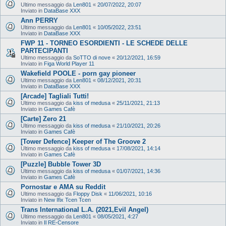
Ultimo messaggio da
Len801
«
20/07/2022, 20:07
Inviato in
DataBase XXX
Ann PERRY
Ultimo messaggio da
Len801
«
10/05/2022, 23:51
Inviato in
DataBase XXX
FWP 11 - TORNEO ESORDIENTI - LE SCHEDE DELLE
PARTECIPANTI
Ultimo messaggio da
SoTTO di nove
«
20/12/2021, 16:59
Inviato in
Figa World Player 11
Wakefield POOLE - porn gay pioneer
Ultimo messaggio da
Len801
«
08/12/2021, 20:31
Inviato in
DataBase XXX
[Arcade] Tagliali Tutti!
Ultimo messaggio da
kiss of medusa
«
25/11/2021, 21:13
Inviato in
Games Cafè
[Carte] Zero 21
Ultimo messaggio da
kiss of medusa
«
21/10/2021, 20:26
Inviato in
Games Cafè
[Tower Defence] Keeper of The Groove 2
Ultimo messaggio da
kiss of medusa
«
17/08/2021, 14:14
Inviato in
Games Cafè
[Puzzle] Bubble Tower 3D
Ultimo messaggio da
kiss of medusa
«
01/07/2021, 14:36
Inviato in
Games Cafè
Pornostar e AMA su Reddit
Ultimo messaggio da
Floppy Disk
«
11/06/2021, 10:16
Inviato in
New Ifix Tcen Tcen
Trans International L.A. (2021,Evil Angel)
Ultimo messaggio da
Len801
«
08/05/2021, 4:27
Inviato in
Il RE-Censore