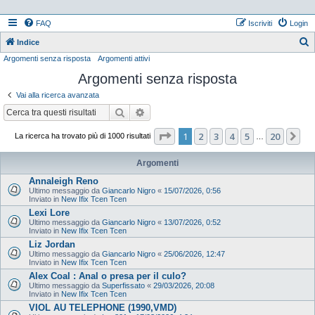
FAQ
Iscriviti
Login
Indice
Argomenti senza risposta
Argomenti attivi
e
Argomenti senza risposta
r
c
Vai alla ricerca avanzata
a
Cerca
Ricerca avanzata
Pagina
1
di
20
1
2
3
4
5
20
Pr
La ricerca ha trovato più di 1000 risultati
…
Argomenti
Annaleigh Reno
Ultimo messaggio da
Giancarlo Nigro
«
15/07/2026, 0:56
Inviato in
New Ifix Tcen Tcen
Lexi Lore
Ultimo messaggio da
Giancarlo Nigro
«
13/07/2026, 0:52
Inviato in
New Ifix Tcen Tcen
Liz Jordan
Ultimo messaggio da
Giancarlo Nigro
«
25/06/2026, 12:47
Inviato in
New Ifix Tcen Tcen
Alex Coal : Anal o presa per il culo?
Ultimo messaggio da
Superfissato
«
29/03/2026, 20:08
Inviato in
New Ifix Tcen Tcen
VIOL AU TELEPHONE (1990,VMD)