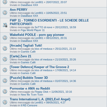
Ultimo messaggio da
Len801
«
20/07/2022, 20:07
Inviato in
DataBase XXX
Ann PERRY
Ultimo messaggio da
Len801
«
10/05/2022, 23:51
Inviato in
DataBase XXX
FWP 11 - TORNEO ESORDIENTI - LE SCHEDE DELLE
PARTECIPANTI
Ultimo messaggio da
SoTTO di nove
«
20/12/2021, 16:59
Inviato in
Figa World Player 11
Wakefield POOLE - porn gay pioneer
Ultimo messaggio da
Len801
«
08/12/2021, 20:31
Inviato in
DataBase XXX
[Arcade] Tagliali Tutti!
Ultimo messaggio da
kiss of medusa
«
25/11/2021, 21:13
Inviato in
Games Cafè
[Carte] Zero 21
Ultimo messaggio da
kiss of medusa
«
21/10/2021, 20:26
Inviato in
Games Cafè
[Tower Defence] Keeper of The Groove 2
Ultimo messaggio da
kiss of medusa
«
17/08/2021, 14:14
Inviato in
Games Cafè
[Puzzle] Bubble Tower 3D
Ultimo messaggio da
kiss of medusa
«
01/07/2021, 14:36
Inviato in
Games Cafè
Pornostar e AMA su Reddit
Ultimo messaggio da
Floppy Disk
«
11/06/2021, 10:16
Inviato in
New Ifix Tcen Tcen
Trans International L.A. (2021,Evil Angel)
Ultimo messaggio da
Len801
«
08/05/2021, 4:27
Inviato in
Il RE-Censore