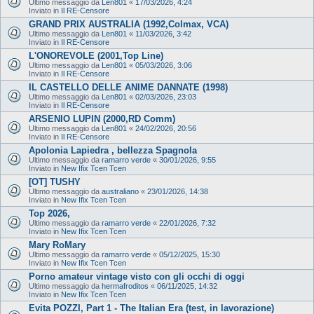
Ultimo messaggio da
Len801
«
17/03/2026, 4:24
Inviato in
Il RE-Censore
GRAND PRIX AUSTRALIA (1992,Colmax, VCA)
Ultimo messaggio da
Len801
«
11/03/2026, 3:42
Inviato in
Il RE-Censore
L'ONOREVOLE (2001,Top Line)
Ultimo messaggio da
Len801
«
05/03/2026, 3:06
Inviato in
Il RE-Censore
IL CASTELLO DELLE ANIME DANNATE (1998)
Ultimo messaggio da
Len801
«
02/03/2026, 23:03
Inviato in
Il RE-Censore
ARSENIO LUPIN (2000,RD Comm)
Ultimo messaggio da
Len801
«
24/02/2026, 20:56
Inviato in
Il RE-Censore
Apolonia Lapiedra , bellezza Spagnola
Ultimo messaggio da
ramarro verde
«
30/01/2026, 9:55
Inviato in
New Ifix Tcen Tcen
[OT] TUSHY
Ultimo messaggio da
australiano
«
23/01/2026, 14:38
Inviato in
New Ifix Tcen Tcen
Top 2026,
Ultimo messaggio da
ramarro verde
«
22/01/2026, 7:32
Inviato in
New Ifix Tcen Tcen
Mary RoMary
Ultimo messaggio da
ramarro verde
«
05/12/2025, 15:30
Inviato in
New Ifix Tcen Tcen
Porno amateur vintage visto con gli occhi di oggi
Ultimo messaggio da
hermafroditos
«
06/11/2025, 14:32
Inviato in
New Ifix Tcen Tcen
Evita POZZI, Part 1 - The Italian Era (test, in lavorazione)