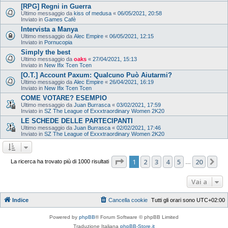
[RPG] Regni in Guerra
Ultimo messaggio da
kiss of medusa
«
06/05/2021, 20:58
Inviato in
Games Cafè
Intervista a Manya
Ultimo messaggio da
Alec Empire
«
06/05/2021, 12:15
Inviato in
Pornucopia
Simply the best
Ultimo messaggio da
oaks
«
27/04/2021, 15:13
Inviato in
New Ifix Tcen Tcen
[O.T.] Account Paxum: Qualcuno Può Aiutarmi?
Ultimo messaggio da
Alec Empire
«
26/04/2021, 16:19
Inviato in
New Ifix Tcen Tcen
COME VOTARE? ESEMPIO
Ultimo messaggio da
Juan Burrasca
«
03/02/2021, 17:59
Inviato in
SZ The League of Exxxtraordinary Women 2K20
LE SCHEDE DELLE PARTECIPANTI
Ultimo messaggio da
Juan Burrasca
«
02/02/2021, 17:46
Inviato in
SZ The League of Exxxtraordinary Women 2K20
Pagina
1
di
20
1
2
3
4
5
20
Pr
La ricerca ha trovato più di 1000 risultati
…
Vai a
Indice
Cancella cookie
Tutti gli orari sono
UTC+02:00
Powered by
phpBB
® Forum Software © phpBB Limited
Traduzione Italiana
phpBB-Store.it