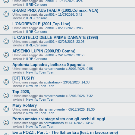
Ultimo messaggio da
Len801
«
17/03/2026, 4:24
Inviato in
Il RE-Censore
GRAND PRIX AUSTRALIA (1992,Colmax, VCA)
Ultimo messaggio da
Len801
«
11/03/2026, 3:42
Inviato in
Il RE-Censore
L'ONOREVOLE (2001,Top Line)
Ultimo messaggio da
Len801
«
05/03/2026, 3:06
Inviato in
Il RE-Censore
IL CASTELLO DELLE ANIME DANNATE (1998)
Ultimo messaggio da
Len801
«
02/03/2026, 23:03
Inviato in
Il RE-Censore
ARSENIO LUPIN (2000,RD Comm)
Ultimo messaggio da
Len801
«
24/02/2026, 20:56
Inviato in
Il RE-Censore
Apolonia Lapiedra , bellezza Spagnola
Ultimo messaggio da
ramarro verde
«
30/01/2026, 9:55
Inviato in
New Ifix Tcen Tcen
[OT] TUSHY
Ultimo messaggio da
australiano
«
23/01/2026, 14:38
Inviato in
New Ifix Tcen Tcen
Top 2026,
Ultimo messaggio da
ramarro verde
«
22/01/2026, 7:32
Inviato in
New Ifix Tcen Tcen
Mary RoMary
Ultimo messaggio da
ramarro verde
«
05/12/2025, 15:30
Inviato in
New Ifix Tcen Tcen
Porno amateur vintage visto con gli occhi di oggi
Ultimo messaggio da
hermafroditos
«
06/11/2025, 14:32
Inviato in
New Ifix Tcen Tcen
Evita POZZI, Part 1 - The Italian Era (test, in lavorazione)