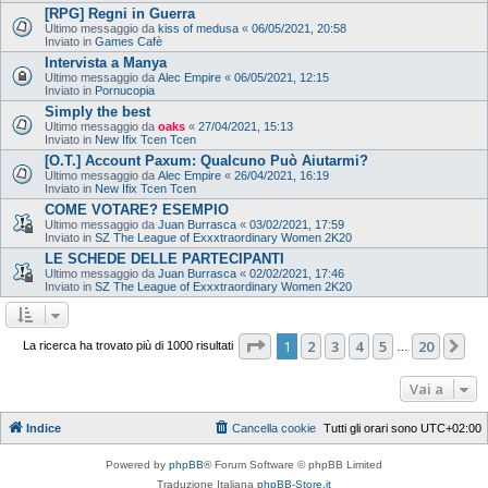
[RPG] Regni in Guerra
Ultimo messaggio da
kiss of medusa
«
06/05/2021, 20:58
Inviato in
Games Cafè
Intervista a Manya
Ultimo messaggio da
Alec Empire
«
06/05/2021, 12:15
Inviato in
Pornucopia
Simply the best
Ultimo messaggio da
oaks
«
27/04/2021, 15:13
Inviato in
New Ifix Tcen Tcen
[O.T.] Account Paxum: Qualcuno Può Aiutarmi?
Ultimo messaggio da
Alec Empire
«
26/04/2021, 16:19
Inviato in
New Ifix Tcen Tcen
COME VOTARE? ESEMPIO
Ultimo messaggio da
Juan Burrasca
«
03/02/2021, 17:59
Inviato in
SZ The League of Exxxtraordinary Women 2K20
LE SCHEDE DELLE PARTECIPANTI
Ultimo messaggio da
Juan Burrasca
«
02/02/2021, 17:46
Inviato in
SZ The League of Exxxtraordinary Women 2K20
Pagina
1
di
20
1
2
3
4
5
20
Pr
La ricerca ha trovato più di 1000 risultati
…
Vai a
Indice
Cancella cookie
Tutti gli orari sono
UTC+02:00
Powered by
phpBB
® Forum Software © phpBB Limited
Traduzione Italiana
phpBB-Store.it