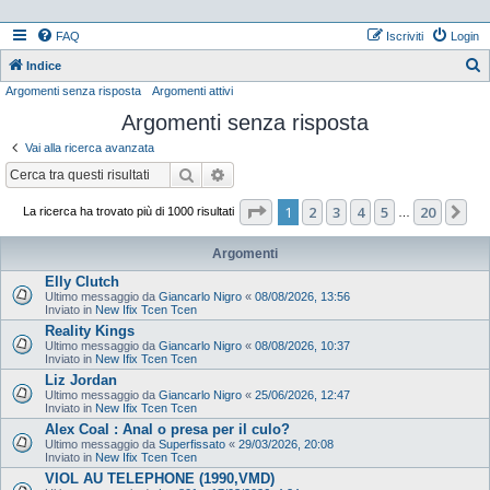
FAQ
Iscriviti
Login
Indice
Argomenti senza risposta
Argomenti attivi
e
Argomenti senza risposta
r
c
Vai alla ricerca avanzata
a
Cerca
Ricerca avanzata
Pagina
1
di
20
1
2
3
4
5
20
Pr
La ricerca ha trovato più di 1000 risultati
…
Argomenti
Elly Clutch
Ultimo messaggio da
Giancarlo Nigro
«
08/08/2026, 13:56
Inviato in
New Ifix Tcen Tcen
Reality Kings
Ultimo messaggio da
Giancarlo Nigro
«
08/08/2026, 10:37
Inviato in
New Ifix Tcen Tcen
Liz Jordan
Ultimo messaggio da
Giancarlo Nigro
«
25/06/2026, 12:47
Inviato in
New Ifix Tcen Tcen
Alex Coal : Anal o presa per il culo?
Ultimo messaggio da
Superfissato
«
29/03/2026, 20:08
Inviato in
New Ifix Tcen Tcen
VIOL AU TELEPHONE (1990,VMD)