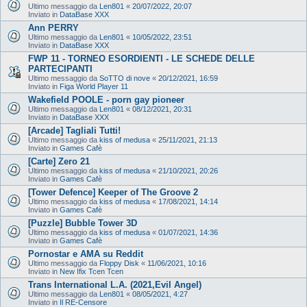
Ultimo messaggio da
Len801
«
20/07/2022, 20:07
Inviato in
DataBase XXX
Ann PERRY
Ultimo messaggio da
Len801
«
10/05/2022, 23:51
Inviato in
DataBase XXX
FWP 11 - TORNEO ESORDIENTI - LE SCHEDE DELLE
PARTECIPANTI
Ultimo messaggio da
SoTTO di nove
«
20/12/2021, 16:59
Inviato in
Figa World Player 11
Wakefield POOLE - porn gay pioneer
Ultimo messaggio da
Len801
«
08/12/2021, 20:31
Inviato in
DataBase XXX
[Arcade] Tagliali Tutti!
Ultimo messaggio da
kiss of medusa
«
25/11/2021, 21:13
Inviato in
Games Cafè
[Carte] Zero 21
Ultimo messaggio da
kiss of medusa
«
21/10/2021, 20:26
Inviato in
Games Cafè
[Tower Defence] Keeper of The Groove 2
Ultimo messaggio da
kiss of medusa
«
17/08/2021, 14:14
Inviato in
Games Cafè
[Puzzle] Bubble Tower 3D
Ultimo messaggio da
kiss of medusa
«
01/07/2021, 14:36
Inviato in
Games Cafè
Pornostar e AMA su Reddit
Ultimo messaggio da
Floppy Disk
«
11/06/2021, 10:16
Inviato in
New Ifix Tcen Tcen
Trans International L.A. (2021,Evil Angel)
Ultimo messaggio da
Len801
«
08/05/2021, 4:27
Inviato in
Il RE-Censore