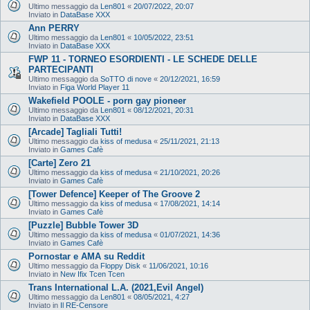
Ultimo messaggio da
Len801
«
20/07/2022, 20:07
Inviato in
DataBase XXX
Ann PERRY
Ultimo messaggio da
Len801
«
10/05/2022, 23:51
Inviato in
DataBase XXX
FWP 11 - TORNEO ESORDIENTI - LE SCHEDE DELLE
PARTECIPANTI
Ultimo messaggio da
SoTTO di nove
«
20/12/2021, 16:59
Inviato in
Figa World Player 11
Wakefield POOLE - porn gay pioneer
Ultimo messaggio da
Len801
«
08/12/2021, 20:31
Inviato in
DataBase XXX
[Arcade] Tagliali Tutti!
Ultimo messaggio da
kiss of medusa
«
25/11/2021, 21:13
Inviato in
Games Cafè
[Carte] Zero 21
Ultimo messaggio da
kiss of medusa
«
21/10/2021, 20:26
Inviato in
Games Cafè
[Tower Defence] Keeper of The Groove 2
Ultimo messaggio da
kiss of medusa
«
17/08/2021, 14:14
Inviato in
Games Cafè
[Puzzle] Bubble Tower 3D
Ultimo messaggio da
kiss of medusa
«
01/07/2021, 14:36
Inviato in
Games Cafè
Pornostar e AMA su Reddit
Ultimo messaggio da
Floppy Disk
«
11/06/2021, 10:16
Inviato in
New Ifix Tcen Tcen
Trans International L.A. (2021,Evil Angel)
Ultimo messaggio da
Len801
«
08/05/2021, 4:27
Inviato in
Il RE-Censore