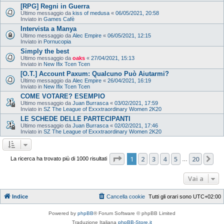
[RPG] Regni in Guerra
Ultimo messaggio da
kiss of medusa
«
06/05/2021, 20:58
Inviato in
Games Cafè
Intervista a Manya
Ultimo messaggio da
Alec Empire
«
06/05/2021, 12:15
Inviato in
Pornucopia
Simply the best
Ultimo messaggio da
oaks
«
27/04/2021, 15:13
Inviato in
New Ifix Tcen Tcen
[O.T.] Account Paxum: Qualcuno Può Aiutarmi?
Ultimo messaggio da
Alec Empire
«
26/04/2021, 16:19
Inviato in
New Ifix Tcen Tcen
COME VOTARE? ESEMPIO
Ultimo messaggio da
Juan Burrasca
«
03/02/2021, 17:59
Inviato in
SZ The League of Exxxtraordinary Women 2K20
LE SCHEDE DELLE PARTECIPANTI
Ultimo messaggio da
Juan Burrasca
«
02/02/2021, 17:46
Inviato in
SZ The League of Exxxtraordinary Women 2K20
Pagina
1
di
20
1
2
3
4
5
20
Pr
La ricerca ha trovato più di 1000 risultati
…
Vai a
Indice
Cancella cookie
Tutti gli orari sono
UTC+02:00
Powered by
phpBB
® Forum Software © phpBB Limited
Traduzione Italiana
phpBB-Store.it