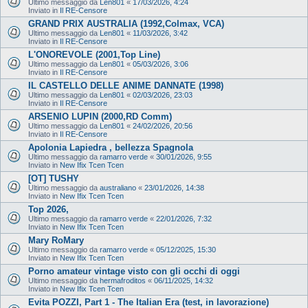
Ultimo messaggio da
Len801
«
17/03/2026, 4:24
Inviato in
Il RE-Censore
GRAND PRIX AUSTRALIA (1992,Colmax, VCA)
Ultimo messaggio da
Len801
«
11/03/2026, 3:42
Inviato in
Il RE-Censore
L'ONOREVOLE (2001,Top Line)
Ultimo messaggio da
Len801
«
05/03/2026, 3:06
Inviato in
Il RE-Censore
IL CASTELLO DELLE ANIME DANNATE (1998)
Ultimo messaggio da
Len801
«
02/03/2026, 23:03
Inviato in
Il RE-Censore
ARSENIO LUPIN (2000,RD Comm)
Ultimo messaggio da
Len801
«
24/02/2026, 20:56
Inviato in
Il RE-Censore
Apolonia Lapiedra , bellezza Spagnola
Ultimo messaggio da
ramarro verde
«
30/01/2026, 9:55
Inviato in
New Ifix Tcen Tcen
[OT] TUSHY
Ultimo messaggio da
australiano
«
23/01/2026, 14:38
Inviato in
New Ifix Tcen Tcen
Top 2026,
Ultimo messaggio da
ramarro verde
«
22/01/2026, 7:32
Inviato in
New Ifix Tcen Tcen
Mary RoMary
Ultimo messaggio da
ramarro verde
«
05/12/2025, 15:30
Inviato in
New Ifix Tcen Tcen
Porno amateur vintage visto con gli occhi di oggi
Ultimo messaggio da
hermafroditos
«
06/11/2025, 14:32
Inviato in
New Ifix Tcen Tcen
Evita POZZI, Part 1 - The Italian Era (test, in lavorazione)