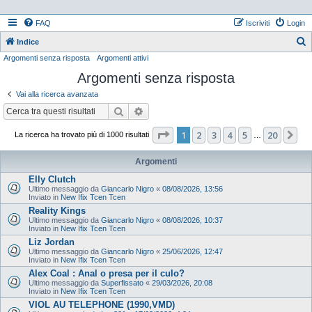
FAQ
Iscriviti
Login
Indice
Argomenti senza risposta
Argomenti attivi
e
Argomenti senza risposta
r
c
Vai alla ricerca avanzata
a
Cerca
Ricerca avanzata
Pagina
1
di
20
1
2
3
4
5
20
Pr
La ricerca ha trovato più di 1000 risultati
…
Argomenti
Elly Clutch
Ultimo messaggio da
Giancarlo Nigro
«
08/08/2026, 13:56
Inviato in
New Ifix Tcen Tcen
Reality Kings
Ultimo messaggio da
Giancarlo Nigro
«
08/08/2026, 10:37
Inviato in
New Ifix Tcen Tcen
Liz Jordan
Ultimo messaggio da
Giancarlo Nigro
«
25/06/2026, 12:47
Inviato in
New Ifix Tcen Tcen
Alex Coal : Anal o presa per il culo?
Ultimo messaggio da
Superfissato
«
29/03/2026, 20:08
Inviato in
New Ifix Tcen Tcen
VIOL AU TELEPHONE (1990,VMD)