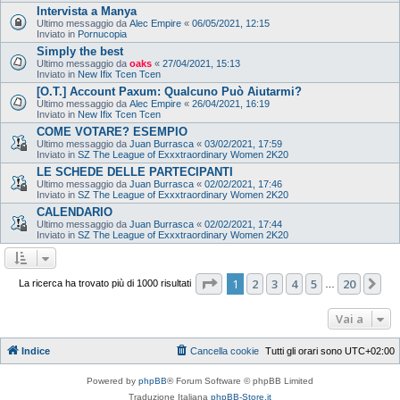
Intervista a Manya
Ultimo messaggio da
Alec Empire
«
06/05/2021, 12:15
Inviato in
Pornucopia
Simply the best
Ultimo messaggio da
oaks
«
27/04/2021, 15:13
Inviato in
New Ifix Tcen Tcen
[O.T.] Account Paxum: Qualcuno Può Aiutarmi?
Ultimo messaggio da
Alec Empire
«
26/04/2021, 16:19
Inviato in
New Ifix Tcen Tcen
COME VOTARE? ESEMPIO
Ultimo messaggio da
Juan Burrasca
«
03/02/2021, 17:59
Inviato in
SZ The League of Exxxtraordinary Women 2K20
LE SCHEDE DELLE PARTECIPANTI
Ultimo messaggio da
Juan Burrasca
«
02/02/2021, 17:46
Inviato in
SZ The League of Exxxtraordinary Women 2K20
CALENDARIO
Ultimo messaggio da
Juan Burrasca
«
02/02/2021, 17:44
Inviato in
SZ The League of Exxxtraordinary Women 2K20
Pagina
1
di
20
1
2
3
4
5
20
Pr
La ricerca ha trovato più di 1000 risultati
…
Vai a
Indice
Cancella cookie
Tutti gli orari sono
UTC+02:00
Powered by
phpBB
® Forum Software © phpBB Limited
Traduzione Italiana
phpBB-Store.it