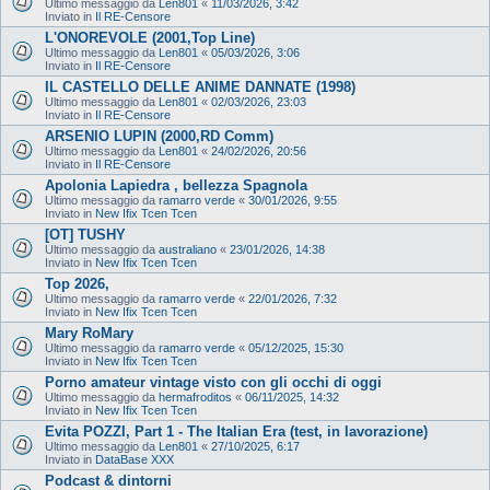
Ultimo messaggio da
Len801
«
11/03/2026, 3:42
Inviato in
Il RE-Censore
L'ONOREVOLE (2001,Top Line)
Ultimo messaggio da
Len801
«
05/03/2026, 3:06
Inviato in
Il RE-Censore
IL CASTELLO DELLE ANIME DANNATE (1998)
Ultimo messaggio da
Len801
«
02/03/2026, 23:03
Inviato in
Il RE-Censore
ARSENIO LUPIN (2000,RD Comm)
Ultimo messaggio da
Len801
«
24/02/2026, 20:56
Inviato in
Il RE-Censore
Apolonia Lapiedra , bellezza Spagnola
Ultimo messaggio da
ramarro verde
«
30/01/2026, 9:55
Inviato in
New Ifix Tcen Tcen
[OT] TUSHY
Ultimo messaggio da
australiano
«
23/01/2026, 14:38
Inviato in
New Ifix Tcen Tcen
Top 2026,
Ultimo messaggio da
ramarro verde
«
22/01/2026, 7:32
Inviato in
New Ifix Tcen Tcen
Mary RoMary
Ultimo messaggio da
ramarro verde
«
05/12/2025, 15:30
Inviato in
New Ifix Tcen Tcen
Porno amateur vintage visto con gli occhi di oggi
Ultimo messaggio da
hermafroditos
«
06/11/2025, 14:32
Inviato in
New Ifix Tcen Tcen
Evita POZZI, Part 1 - The Italian Era (test, in lavorazione)
Ultimo messaggio da
Len801
«
27/10/2025, 6:17
Inviato in
DataBase XXX
Podcast & dintorni