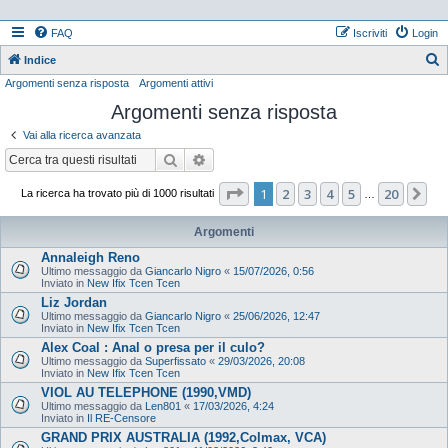
FAQ
Iscriviti
Login
Indice
Argomenti senza risposta
Argomenti attivi
e
Argomenti senza risposta
r
c
Vai alla ricerca avanzata
a
Cerca
Ricerca avanzata
Pagina
1
di
20
1
2
3
4
5
20
Pr
La ricerca ha trovato più di 1000 risultati
…
Argomenti
Annaleigh Reno
Ultimo messaggio da
Giancarlo Nigro
«
15/07/2026, 0:56
Inviato in
New Ifix Tcen Tcen
Liz Jordan
Ultimo messaggio da
Giancarlo Nigro
«
25/06/2026, 12:47
Inviato in
New Ifix Tcen Tcen
Alex Coal : Anal o presa per il culo?
Ultimo messaggio da
Superfissato
«
29/03/2026, 20:08
Inviato in
New Ifix Tcen Tcen
VIOL AU TELEPHONE (1990,VMD)
Ultimo messaggio da
Len801
«
17/03/2026, 4:24
Inviato in
Il RE-Censore
GRAND PRIX AUSTRALIA (1992,Colmax, VCA)