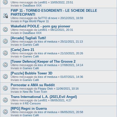
Ultimo messaggio da
Len801
«
10/05/2022, 23:51
Inviato in
DataBase XXX
FWP 11 - TORNEO ESORDIENTI - LE SCHEDE DELLE
PARTECIPANTI
Ultimo messaggio da
SoTTO di nove
«
20/12/2021, 16:59
Inviato in
Figa World Player 11
Wakefield POOLE - porn gay pioneer
Ultimo messaggio da
Len801
«
08/12/2021, 20:31
Inviato in
DataBase XXX
[Arcade] Tagliali Tutti!
Ultimo messaggio da
kiss of medusa
«
25/11/2021, 21:13
Inviato in
Games Cafè
[Carte] Zero 21
Ultimo messaggio da
kiss of medusa
«
21/10/2021, 20:26
Inviato in
Games Cafè
[Tower Defence] Keeper of The Groove 2
Ultimo messaggio da
kiss of medusa
«
17/08/2021, 14:14
Inviato in
Games Cafè
[Puzzle] Bubble Tower 3D
Ultimo messaggio da
kiss of medusa
«
01/07/2021, 14:36
Inviato in
Games Cafè
Pornostar e AMA su Reddit
Ultimo messaggio da
Floppy Disk
«
11/06/2021, 10:16
Inviato in
New Ifix Tcen Tcen
Trans International L.A. (2021,Evil Angel)
Ultimo messaggio da
Len801
«
08/05/2021, 4:27
Inviato in
Il RE-Censore
[RPG] Regni in Guerra
Ultimo messaggio da
kiss of medusa
«
06/05/2021, 20:58
Inviato in
Games Cafè