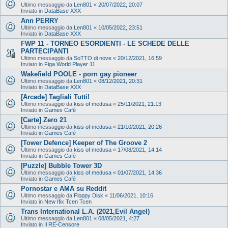
Ultimo messaggio da
Len801
«
20/07/2022, 20:07
Inviato in
DataBase XXX
Ann PERRY
Ultimo messaggio da
Len801
«
10/05/2022, 23:51
Inviato in
DataBase XXX
FWP 11 - TORNEO ESORDIENTI - LE SCHEDE DELLE
PARTECIPANTI
Ultimo messaggio da
SoTTO di nove
«
20/12/2021, 16:59
Inviato in
Figa World Player 11
Wakefield POOLE - porn gay pioneer
Ultimo messaggio da
Len801
«
08/12/2021, 20:31
Inviato in
DataBase XXX
[Arcade] Tagliali Tutti!
Ultimo messaggio da
kiss of medusa
«
25/11/2021, 21:13
Inviato in
Games Cafè
[Carte] Zero 21
Ultimo messaggio da
kiss of medusa
«
21/10/2021, 20:26
Inviato in
Games Cafè
[Tower Defence] Keeper of The Groove 2
Ultimo messaggio da
kiss of medusa
«
17/08/2021, 14:14
Inviato in
Games Cafè
[Puzzle] Bubble Tower 3D
Ultimo messaggio da
kiss of medusa
«
01/07/2021, 14:36
Inviato in
Games Cafè
Pornostar e AMA su Reddit
Ultimo messaggio da
Floppy Disk
«
11/06/2021, 10:16
Inviato in
New Ifix Tcen Tcen
Trans International L.A. (2021,Evil Angel)
Ultimo messaggio da
Len801
«
08/05/2021, 4:27
Inviato in
Il RE-Censore