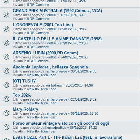
Ultimo messaggio da
Len801
«
17/03/2026, 4:24
Inviato in
Il RE-Censore
GRAND PRIX AUSTRALIA (1992,Colmax, VCA)
Ultimo messaggio da
Len801
«
11/03/2026, 3:42
Inviato in
Il RE-Censore
L'ONOREVOLE (2001,Top Line)
Ultimo messaggio da
Len801
«
05/03/2026, 3:06
Inviato in
Il RE-Censore
IL CASTELLO DELLE ANIME DANNATE (1998)
Ultimo messaggio da
Len801
«
02/03/2026, 23:03
Inviato in
Il RE-Censore
ARSENIO LUPIN (2000,RD Comm)
Ultimo messaggio da
Len801
«
24/02/2026, 20:56
Inviato in
Il RE-Censore
Apolonia Lapiedra , bellezza Spagnola
Ultimo messaggio da
ramarro verde
«
30/01/2026, 9:55
Inviato in
New Ifix Tcen Tcen
[OT] TUSHY
Ultimo messaggio da
australiano
«
23/01/2026, 14:38
Inviato in
New Ifix Tcen Tcen
Top 2026,
Ultimo messaggio da
ramarro verde
«
22/01/2026, 7:32
Inviato in
New Ifix Tcen Tcen
Mary RoMary
Ultimo messaggio da
ramarro verde
«
05/12/2025, 15:30
Inviato in
New Ifix Tcen Tcen
Porno amateur vintage visto con gli occhi di oggi
Ultimo messaggio da
hermafroditos
«
06/11/2025, 14:32
Inviato in
New Ifix Tcen Tcen
Evita POZZI, Part 1 - The Italian Era (test, in lavorazione)