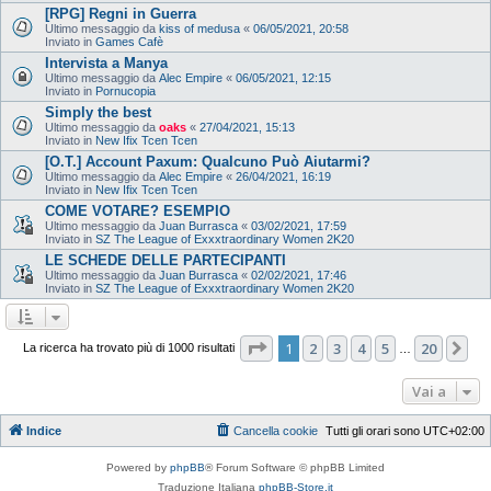
[RPG] Regni in Guerra
Ultimo messaggio da
kiss of medusa
«
06/05/2021, 20:58
Inviato in
Games Cafè
Intervista a Manya
Ultimo messaggio da
Alec Empire
«
06/05/2021, 12:15
Inviato in
Pornucopia
Simply the best
Ultimo messaggio da
oaks
«
27/04/2021, 15:13
Inviato in
New Ifix Tcen Tcen
[O.T.] Account Paxum: Qualcuno Può Aiutarmi?
Ultimo messaggio da
Alec Empire
«
26/04/2021, 16:19
Inviato in
New Ifix Tcen Tcen
COME VOTARE? ESEMPIO
Ultimo messaggio da
Juan Burrasca
«
03/02/2021, 17:59
Inviato in
SZ The League of Exxxtraordinary Women 2K20
LE SCHEDE DELLE PARTECIPANTI
Ultimo messaggio da
Juan Burrasca
«
02/02/2021, 17:46
Inviato in
SZ The League of Exxxtraordinary Women 2K20
Pagina
1
di
20
1
2
3
4
5
20
Pr
La ricerca ha trovato più di 1000 risultati
…
Vai a
Indice
Cancella cookie
Tutti gli orari sono
UTC+02:00
Powered by
phpBB
® Forum Software © phpBB Limited
Traduzione Italiana
phpBB-Store.it