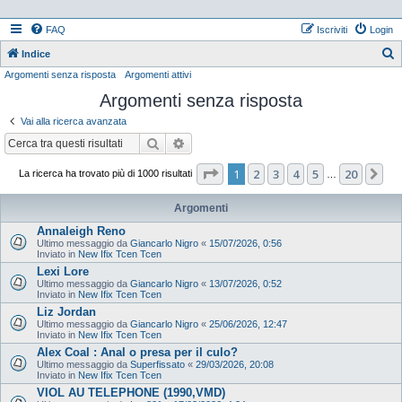
FAQ
Iscriviti
Login
Indice
Argomenti senza risposta
Argomenti attivi
e
Argomenti senza risposta
r
c
Vai alla ricerca avanzata
a
Cerca
Ricerca avanzata
Pagina
1
di
20
1
2
3
4
5
20
Pr
La ricerca ha trovato più di 1000 risultati
…
Argomenti
Annaleigh Reno
Ultimo messaggio da
Giancarlo Nigro
«
15/07/2026, 0:56
Inviato in
New Ifix Tcen Tcen
Lexi Lore
Ultimo messaggio da
Giancarlo Nigro
«
13/07/2026, 0:52
Inviato in
New Ifix Tcen Tcen
Liz Jordan
Ultimo messaggio da
Giancarlo Nigro
«
25/06/2026, 12:47
Inviato in
New Ifix Tcen Tcen
Alex Coal : Anal o presa per il culo?
Ultimo messaggio da
Superfissato
«
29/03/2026, 20:08
Inviato in
New Ifix Tcen Tcen
VIOL AU TELEPHONE (1990,VMD)