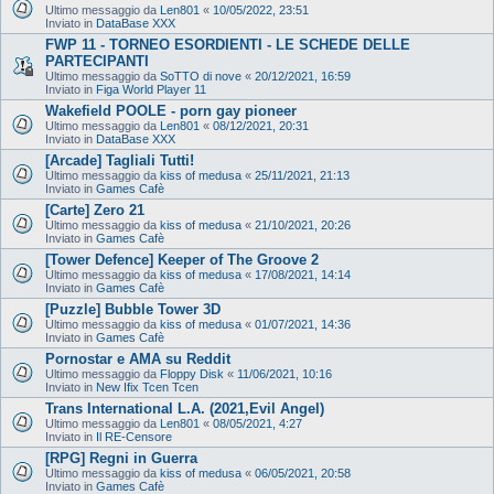
Ultimo messaggio da
Len801
«
10/05/2022, 23:51
Inviato in
DataBase XXX
FWP 11 - TORNEO ESORDIENTI - LE SCHEDE DELLE
PARTECIPANTI
Ultimo messaggio da
SoTTO di nove
«
20/12/2021, 16:59
Inviato in
Figa World Player 11
Wakefield POOLE - porn gay pioneer
Ultimo messaggio da
Len801
«
08/12/2021, 20:31
Inviato in
DataBase XXX
[Arcade] Tagliali Tutti!
Ultimo messaggio da
kiss of medusa
«
25/11/2021, 21:13
Inviato in
Games Cafè
[Carte] Zero 21
Ultimo messaggio da
kiss of medusa
«
21/10/2021, 20:26
Inviato in
Games Cafè
[Tower Defence] Keeper of The Groove 2
Ultimo messaggio da
kiss of medusa
«
17/08/2021, 14:14
Inviato in
Games Cafè
[Puzzle] Bubble Tower 3D
Ultimo messaggio da
kiss of medusa
«
01/07/2021, 14:36
Inviato in
Games Cafè
Pornostar e AMA su Reddit
Ultimo messaggio da
Floppy Disk
«
11/06/2021, 10:16
Inviato in
New Ifix Tcen Tcen
Trans International L.A. (2021,Evil Angel)
Ultimo messaggio da
Len801
«
08/05/2021, 4:27
Inviato in
Il RE-Censore
[RPG] Regni in Guerra
Ultimo messaggio da
kiss of medusa
«
06/05/2021, 20:58
Inviato in
Games Cafè