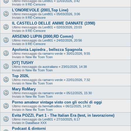
Ultimo messaggio da
Len801
«
11/03/2026, 3:42
Inviato in
Il RE-Censore
L'ONOREVOLE (2001,Top Line)
Ultimo messaggio da
Len801
«
05/03/2026, 3:06
Inviato in
Il RE-Censore
IL CASTELLO DELLE ANIME DANNATE (1998)
Ultimo messaggio da
Len801
«
02/03/2026, 23:03
Inviato in
Il RE-Censore
ARSENIO LUPIN (2000,RD Comm)
Ultimo messaggio da
Len801
«
24/02/2026, 20:56
Inviato in
Il RE-Censore
Apolonia Lapiedra , bellezza Spagnola
Ultimo messaggio da
ramarro verde
«
30/01/2026, 9:55
Inviato in
New Ifix Tcen Tcen
[OT] TUSHY
Ultimo messaggio da
australiano
«
23/01/2026, 14:38
Inviato in
New Ifix Tcen Tcen
Top 2026,
Ultimo messaggio da
ramarro verde
«
22/01/2026, 7:32
Inviato in
New Ifix Tcen Tcen
Mary RoMary
Ultimo messaggio da
ramarro verde
«
05/12/2025, 15:30
Inviato in
New Ifix Tcen Tcen
Porno amateur vintage visto con gli occhi di oggi
Ultimo messaggio da
hermafroditos
«
06/11/2025, 14:32
Inviato in
New Ifix Tcen Tcen
Evita POZZI, Part 1 - The Italian Era (test, in lavorazione)
Ultimo messaggio da
Len801
«
27/10/2025, 6:17
Inviato in
DataBase XXX
Podcast & dintorni