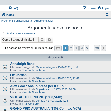
FAQ
Iscriviti
Login
Indice
Argomenti senza risposta
Argomenti attivi
e
Argomenti senza risposta
r
c
Vai alla ricerca avanzata
a
Cerca
Ricerca avanzata
Pagina
1
di
20
1
2
3
4
5
20
Pr
La ricerca ha trovato più di 1000 risultati
…
Argomenti
Annaleigh Reno
Ultimo messaggio da
Giancarlo Nigro
«
15/07/2026, 0:56
Inviato in
New Ifix Tcen Tcen
Liz Jordan
Ultimo messaggio da
Giancarlo Nigro
«
25/06/2026, 12:47
Inviato in
New Ifix Tcen Tcen
Alex Coal : Anal o presa per il culo?
Ultimo messaggio da
Superfissato
«
29/03/2026, 20:08
Inviato in
New Ifix Tcen Tcen
VIOL AU TELEPHONE (1990,VMD)
Ultimo messaggio da
Len801
«
17/03/2026, 4:24
Inviato in
Il RE-Censore
GRAND PRIX AUSTRALIA (1992,Colmax, VCA)