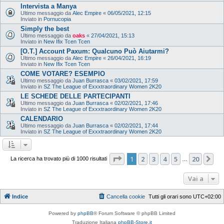
Intervista a Manya
Ultimo messaggio da
Alec Empire
«
06/05/2021, 12:15
Inviato in
Pornucopia
Simply the best
Ultimo messaggio da
oaks
«
27/04/2021, 15:13
Inviato in
New Ifix Tcen Tcen
[O.T.] Account Paxum: Qualcuno Può Aiutarmi?
Ultimo messaggio da
Alec Empire
«
26/04/2021, 16:19
Inviato in
New Ifix Tcen Tcen
COME VOTARE? ESEMPIO
Ultimo messaggio da
Juan Burrasca
«
03/02/2021, 17:59
Inviato in
SZ The League of Exxxtraordinary Women 2K20
LE SCHEDE DELLE PARTECIPANTI
Ultimo messaggio da
Juan Burrasca
«
02/02/2021, 17:46
Inviato in
SZ The League of Exxxtraordinary Women 2K20
CALENDARIO
Ultimo messaggio da
Juan Burrasca
«
02/02/2021, 17:44
Inviato in
SZ The League of Exxxtraordinary Women 2K20
Pagina
1
di
20
1
2
3
4
5
20
Pr
La ricerca ha trovato più di 1000 risultati
…
Vai a
Indice
Cancella cookie
Tutti gli orari sono
UTC+02:00
Powered by
phpBB
® Forum Software © phpBB Limited
Traduzione Italiana
phpBB-Store.it