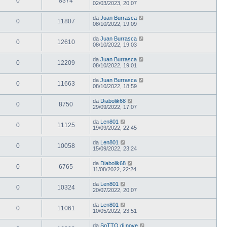
0
8374
02/03/2023, 20:07
da
Juan Burrasca
0
11807
08/10/2022, 19:09
da
Juan Burrasca
0
12610
08/10/2022, 19:03
da
Juan Burrasca
0
12209
08/10/2022, 19:01
da
Juan Burrasca
0
11663
08/10/2022, 18:59
da
Diabolik68
0
8750
29/09/2022, 17:07
da
Len801
0
11125
19/09/2022, 22:45
da
Len801
0
10058
15/09/2022, 23:24
da
Diabolik68
0
6765
11/08/2022, 22:24
da
Len801
0
10324
20/07/2022, 20:07
da
Len801
0
11061
10/05/2022, 23:51
da
SoTTO di nove