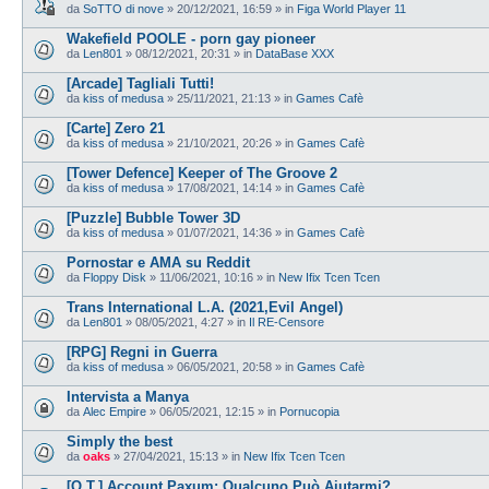
da
SoTTO di nove
»
20/12/2021, 16:59
» in
Figa World Player 11
Wakefield POOLE - porn gay pioneer
da
Len801
»
08/12/2021, 20:31
» in
DataBase XXX
[Arcade] Tagliali Tutti!
da
kiss of medusa
»
25/11/2021, 21:13
» in
Games Cafè
[Carte] Zero 21
da
kiss of medusa
»
21/10/2021, 20:26
» in
Games Cafè
[Tower Defence] Keeper of The Groove 2
da
kiss of medusa
»
17/08/2021, 14:14
» in
Games Cafè
[Puzzle] Bubble Tower 3D
da
kiss of medusa
»
01/07/2021, 14:36
» in
Games Cafè
Pornostar e AMA su Reddit
da
Floppy Disk
»
11/06/2021, 10:16
» in
New Ifix Tcen Tcen
Trans International L.A. (2021,Evil Angel)
da
Len801
»
08/05/2021, 4:27
» in
Il RE-Censore
[RPG] Regni in Guerra
da
kiss of medusa
»
06/05/2021, 20:58
» in
Games Cafè
Intervista a Manya
da
Alec Empire
»
06/05/2021, 12:15
» in
Pornucopia
Simply the best
da
oaks
»
27/04/2021, 15:13
» in
New Ifix Tcen Tcen
[O.T.] Account Paxum: Qualcuno Può Aiutarmi?