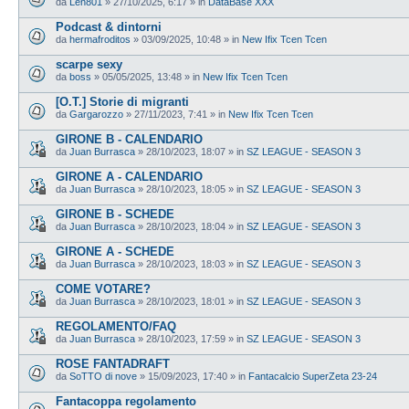
da
Len801
»
27/10/2025, 6:17
» in
DataBase XXX
Podcast & dintorni
da
hermafroditos
»
03/09/2025, 10:48
» in
New Ifix Tcen Tcen
scarpe sexy
da
boss
»
05/05/2025, 13:48
» in
New Ifix Tcen Tcen
[O.T.] Storie di migranti
da
Gargarozzo
»
27/11/2023, 7:41
» in
New Ifix Tcen Tcen
GIRONE B - CALENDARIO
da
Juan Burrasca
»
28/10/2023, 18:07
» in
SZ LEAGUE - SEASON 3
GIRONE A - CALENDARIO
da
Juan Burrasca
»
28/10/2023, 18:05
» in
SZ LEAGUE - SEASON 3
GIRONE B - SCHEDE
da
Juan Burrasca
»
28/10/2023, 18:04
» in
SZ LEAGUE - SEASON 3
GIRONE A - SCHEDE
da
Juan Burrasca
»
28/10/2023, 18:03
» in
SZ LEAGUE - SEASON 3
COME VOTARE?
da
Juan Burrasca
»
28/10/2023, 18:01
» in
SZ LEAGUE - SEASON 3
REGOLAMENTO/FAQ
da
Juan Burrasca
»
28/10/2023, 17:59
» in
SZ LEAGUE - SEASON 3
ROSE FANTADRAFT
da
SoTTO di nove
»
15/09/2023, 17:40
» in
Fantacalcio SuperZeta 23-24
Fantacoppa regolamento