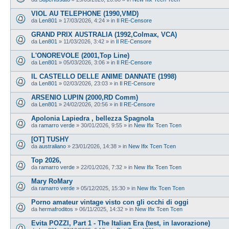
VIOL AU TELEPHONE (1990,VMD)
da
Len801
»
17/03/2026, 4:24
» in
Il RE-Censore
GRAND PRIX AUSTRALIA (1992,Colmax, VCA)
da
Len801
»
11/03/2026, 3:42
» in
Il RE-Censore
L'ONOREVOLE (2001,Top Line)
da
Len801
»
05/03/2026, 3:06
» in
Il RE-Censore
IL CASTELLO DELLE ANIME DANNATE (1998)
da
Len801
»
02/03/2026, 23:03
» in
Il RE-Censore
ARSENIO LUPIN (2000,RD Comm)
da
Len801
»
24/02/2026, 20:56
» in
Il RE-Censore
Apolonia Lapiedra , bellezza Spagnola
da
ramarro verde
»
30/01/2026, 9:55
» in
New Ifix Tcen Tcen
[OT] TUSHY
da
australiano
»
23/01/2026, 14:38
» in
New Ifix Tcen Tcen
Top 2026,
da
ramarro verde
»
22/01/2026, 7:32
» in
New Ifix Tcen Tcen
Mary RoMary
da
ramarro verde
»
05/12/2025, 15:30
» in
New Ifix Tcen Tcen
Porno amateur vintage visto con gli occhi di oggi
da
hermafroditos
»
06/11/2025, 14:32
» in
New Ifix Tcen Tcen
Evita POZZI, Part 1 - The Italian Era (test, in lavorazione)