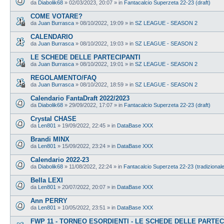
da
Diabolik68
»
02/03/2023, 20:07
» in
Fantacalcio Superzeta 22-23 (draft)
COME VOTARE?
da
Juan Burrasca
»
08/10/2022, 19:09
» in
SZ LEAGUE - SEASON 2
CALENDARIO
da
Juan Burrasca
»
08/10/2022, 19:03
» in
SZ LEAGUE - SEASON 2
LE SCHEDE DELLE PARTECIPANTI
da
Juan Burrasca
»
08/10/2022, 19:01
» in
SZ LEAGUE - SEASON 2
REGOLAMENTO/FAQ
da
Juan Burrasca
»
08/10/2022, 18:59
» in
SZ LEAGUE - SEASON 2
Calendario FantaDraft 2022/2023
da
Diabolik68
»
29/09/2022, 17:07
» in
Fantacalcio Superzeta 22-23 (draft)
Crystal CHASE
da
Len801
»
19/09/2022, 22:45
» in
DataBase XXX
Brandi MINX
da
Len801
»
15/09/2022, 23:24
» in
DataBase XXX
Calendario 2022-23
da
Diabolik68
»
11/08/2022, 22:24
» in
Fantacalcio Superzeta 22-23 (tradizional
Bella LEXI
da
Len801
»
20/07/2022, 20:07
» in
DataBase XXX
Ann PERRY
da
Len801
»
10/05/2022, 23:51
» in
DataBase XXX
FWP 11 - TORNEO ESORDIENTI - LE SCHEDE DELLE PARTEC