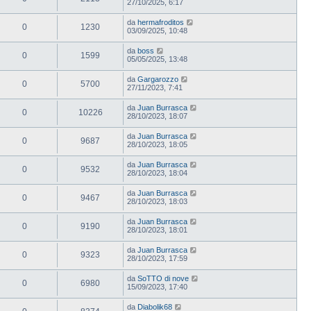
27/10/2025, 6:17
da
hermafroditos
0
1230
03/09/2025, 10:48
da
boss
0
1599
05/05/2025, 13:48
da
Gargarozzo
0
5700
27/11/2023, 7:41
da
Juan Burrasca
0
10226
28/10/2023, 18:07
da
Juan Burrasca
0
9687
28/10/2023, 18:05
da
Juan Burrasca
0
9532
28/10/2023, 18:04
da
Juan Burrasca
0
9467
28/10/2023, 18:03
da
Juan Burrasca
0
9190
28/10/2023, 18:01
da
Juan Burrasca
0
9323
28/10/2023, 17:59
da
SoTTO di nove
0
6980
15/09/2023, 17:40
da
Diabolik68