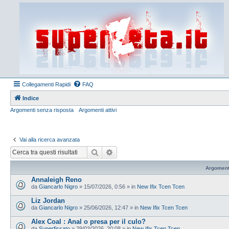
Collegamenti Rapidi
FAQ
Indice
Argomenti senza risposta
Argomenti attivi
Vai alla ricerca avanzata
Cerca
Ricerca avanzata
Argoment
Annaleigh Reno
da
Giancarlo Nigro
»
15/07/2026, 0:56
» in
New Ifix Tcen Tcen
Liz Jordan
da
Giancarlo Nigro
»
25/06/2026, 12:47
» in
New Ifix Tcen Tcen
Alex Coal : Anal o presa per il culo?
da
Superfissato
»
29/03/2026, 20:08
» in
New Ifix Tcen Tcen