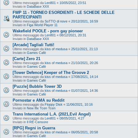
Ultimo messaggio da
Len801
«
10/05/2022, 23:51
Inviato in
DataBase XXX
FWP 11 - TORNEO ESORDIENTI - LE SCHEDE DELLE
PARTECIPANTI
Ultimo messaggio da
SoTTO di nove
«
20/12/2021, 16:59
Inviato in
Figa World Player 11
Wakefield POOLE - porn gay pioneer
Ultimo messaggio da
Len801
«
08/12/2021, 20:31
Inviato in
DataBase XXX
[Arcade] Tagliali Tutti!
Ultimo messaggio da
kiss of medusa
«
25/11/2021, 21:13
Inviato in
Games Cafè
[Carte] Zero 21
Ultimo messaggio da
kiss of medusa
«
21/10/2021, 20:26
Inviato in
Games Cafè
[Tower Defence] Keeper of The Groove 2
Ultimo messaggio da
kiss of medusa
«
17/08/2021, 14:14
Inviato in
Games Cafè
[Puzzle] Bubble Tower 3D
Ultimo messaggio da
kiss of medusa
«
01/07/2021, 14:36
Inviato in
Games Cafè
Pornostar e AMA su Reddit
Ultimo messaggio da
Floppy Disk
«
11/06/2021, 10:16
Inviato in
New Ifix Tcen Tcen
Trans International L.A. (2021,Evil Angel)
Ultimo messaggio da
Len801
«
08/05/2021, 4:27
Inviato in
Il RE-Censore
[RPG] Regni in Guerra
Ultimo messaggio da
kiss of medusa
«
06/05/2021, 20:58
Inviato in
Games Cafè