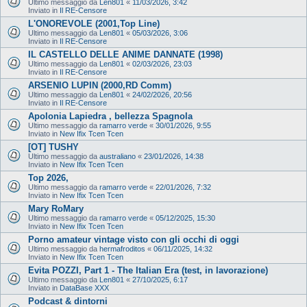
Ultimo messaggio da
Len801
«
11/03/2026, 3:42
Inviato in
Il RE-Censore
L'ONOREVOLE (2001,Top Line)
Ultimo messaggio da
Len801
«
05/03/2026, 3:06
Inviato in
Il RE-Censore
IL CASTELLO DELLE ANIME DANNATE (1998)
Ultimo messaggio da
Len801
«
02/03/2026, 23:03
Inviato in
Il RE-Censore
ARSENIO LUPIN (2000,RD Comm)
Ultimo messaggio da
Len801
«
24/02/2026, 20:56
Inviato in
Il RE-Censore
Apolonia Lapiedra , bellezza Spagnola
Ultimo messaggio da
ramarro verde
«
30/01/2026, 9:55
Inviato in
New Ifix Tcen Tcen
[OT] TUSHY
Ultimo messaggio da
australiano
«
23/01/2026, 14:38
Inviato in
New Ifix Tcen Tcen
Top 2026,
Ultimo messaggio da
ramarro verde
«
22/01/2026, 7:32
Inviato in
New Ifix Tcen Tcen
Mary RoMary
Ultimo messaggio da
ramarro verde
«
05/12/2025, 15:30
Inviato in
New Ifix Tcen Tcen
Porno amateur vintage visto con gli occhi di oggi
Ultimo messaggio da
hermafroditos
«
06/11/2025, 14:32
Inviato in
New Ifix Tcen Tcen
Evita POZZI, Part 1 - The Italian Era (test, in lavorazione)
Ultimo messaggio da
Len801
«
27/10/2025, 6:17
Inviato in
DataBase XXX
Podcast & dintorni