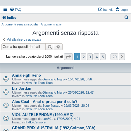
FAQ
Iscriviti
Login
Indice
Argomenti senza risposta
Argomenti attivi
e
Argomenti senza risposta
r
c
Vai alla ricerca avanzata
a
Cerca
Ricerca avanzata
Pagina
1
di
20
1
2
3
4
5
20
Pr
La ricerca ha trovato più di 1000 risultati
…
Argomenti
Annaleigh Reno
Ultimo messaggio da
Giancarlo Nigro
«
15/07/2026, 0:56
Inviato in
New Ifix Tcen Tcen
Liz Jordan
Ultimo messaggio da
Giancarlo Nigro
«
25/06/2026, 12:47
Inviato in
New Ifix Tcen Tcen
Alex Coal : Anal o presa per il culo?
Ultimo messaggio da
Superfissato
«
29/03/2026, 20:08
Inviato in
New Ifix Tcen Tcen
VIOL AU TELEPHONE (1990,VMD)
Ultimo messaggio da
Len801
«
17/03/2026, 4:24
Inviato in
Il RE-Censore
GRAND PRIX AUSTRALIA (1992,Colmax, VCA)