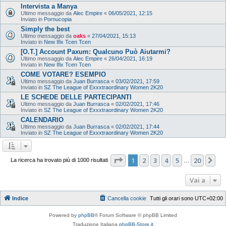
Intervista a Manya
Ultimo messaggio da
Alec Empire
«
06/05/2021, 12:15
Inviato in
Pornucopia
Simply the best
Ultimo messaggio da
oaks
«
27/04/2021, 15:13
Inviato in
New Ifix Tcen Tcen
[O.T.] Account Paxum: Qualcuno Può Aiutarmi?
Ultimo messaggio da
Alec Empire
«
26/04/2021, 16:19
Inviato in
New Ifix Tcen Tcen
COME VOTARE? ESEMPIO
Ultimo messaggio da
Juan Burrasca
«
03/02/2021, 17:59
Inviato in
SZ The League of Exxxtraordinary Women 2K20
LE SCHEDE DELLE PARTECIPANTI
Ultimo messaggio da
Juan Burrasca
«
02/02/2021, 17:46
Inviato in
SZ The League of Exxxtraordinary Women 2K20
CALENDARIO
Ultimo messaggio da
Juan Burrasca
«
02/02/2021, 17:44
Inviato in
SZ The League of Exxxtraordinary Women 2K20
Pagina
1
di
20
1
2
3
4
5
20
Pr
La ricerca ha trovato più di 1000 risultati
…
Vai a
Indice
Cancella cookie
Tutti gli orari sono
UTC+02:00
Powered by
phpBB
® Forum Software © phpBB Limited
Traduzione Italiana
phpBB-Store.it