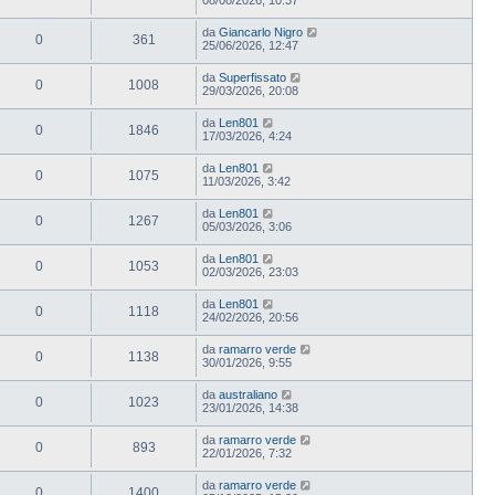
da
Giancarlo Nigro
0
361
25/06/2026, 12:47
da
Superfissato
0
1008
29/03/2026, 20:08
da
Len801
0
1846
17/03/2026, 4:24
da
Len801
0
1075
11/03/2026, 3:42
da
Len801
0
1267
05/03/2026, 3:06
da
Len801
0
1053
02/03/2026, 23:03
da
Len801
0
1118
24/02/2026, 20:56
da
ramarro verde
0
1138
30/01/2026, 9:55
da
australiano
0
1023
23/01/2026, 14:38
da
ramarro verde
0
893
22/01/2026, 7:32
da
ramarro verde
0
1400