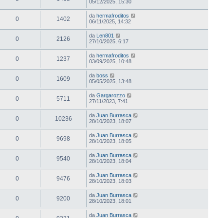
05/12/2025, 15:30
da
hermafroditos
0
1402
06/11/2025, 14:32
da
Len801
0
2126
27/10/2025, 6:17
da
hermafroditos
0
1237
03/09/2025, 10:48
da
boss
0
1609
05/05/2025, 13:48
da
Gargarozzo
0
5711
27/11/2023, 7:41
da
Juan Burrasca
0
10236
28/10/2023, 18:07
da
Juan Burrasca
0
9698
28/10/2023, 18:05
da
Juan Burrasca
0
9540
28/10/2023, 18:04
da
Juan Burrasca
0
9476
28/10/2023, 18:03
da
Juan Burrasca
0
9200
28/10/2023, 18:01
da
Juan Burrasca