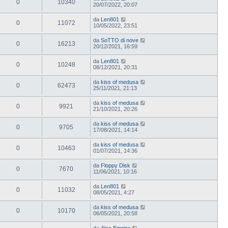
0
10340
20/07/2022, 20:07
da
Len801
0
11072
10/05/2022, 23:51
da
SoTTO di nove
0
16213
20/12/2021, 16:59
da
Len801
0
10248
08/12/2021, 20:31
da
kiss of medusa
0
62473
25/11/2021, 21:13
da
kiss of medusa
0
9921
21/10/2021, 20:26
da
kiss of medusa
0
9705
17/08/2021, 14:14
da
kiss of medusa
0
10463
01/07/2021, 14:36
da
Floppy Disk
0
7670
11/06/2021, 10:16
da
Len801
0
11032
08/05/2021, 4:27
da
kiss of medusa
0
10170
06/05/2021, 20:58
da
Alec Empire