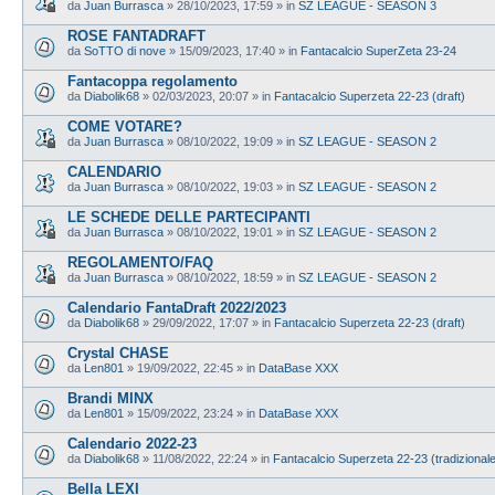
da
Juan Burrasca
»
28/10/2023, 17:59
» in
SZ LEAGUE - SEASON 3
ROSE FANTADRAFT
da
SoTTO di nove
»
15/09/2023, 17:40
» in
Fantacalcio SuperZeta 23-24
Fantacoppa regolamento
da
Diabolik68
»
02/03/2023, 20:07
» in
Fantacalcio Superzeta 22-23 (draft)
COME VOTARE?
da
Juan Burrasca
»
08/10/2022, 19:09
» in
SZ LEAGUE - SEASON 2
CALENDARIO
da
Juan Burrasca
»
08/10/2022, 19:03
» in
SZ LEAGUE - SEASON 2
LE SCHEDE DELLE PARTECIPANTI
da
Juan Burrasca
»
08/10/2022, 19:01
» in
SZ LEAGUE - SEASON 2
REGOLAMENTO/FAQ
da
Juan Burrasca
»
08/10/2022, 18:59
» in
SZ LEAGUE - SEASON 2
Calendario FantaDraft 2022/2023
da
Diabolik68
»
29/09/2022, 17:07
» in
Fantacalcio Superzeta 22-23 (draft)
Crystal CHASE
da
Len801
»
19/09/2022, 22:45
» in
DataBase XXX
Brandi MINX
da
Len801
»
15/09/2022, 23:24
» in
DataBase XXX
Calendario 2022-23
da
Diabolik68
»
11/08/2022, 22:24
» in
Fantacalcio Superzeta 22-23 (tradizional
Bella LEXI