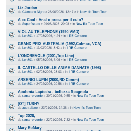
Liz Jordan
da
Giancarlo Nigro
»
25/06/2026, 12:47
» in
New Ifix Tcen Tcen
Alex Coal : Anal o presa per il culo?
da
Superfissato
»
29/03/2026, 20:08
» in
New Ifix Tcen Tcen
VIOL AU TELEPHONE (1990,VMD)
da
Len801
»
17/03/2026, 4:24
» in
Il RE-Censore
GRAND PRIX AUSTRALIA (1992,Colmax, VCA)
da
Len801
»
11/03/2026, 3:42
» in
Il RE-Censore
L'ONOREVOLE (2001,Top Line)
da
Len801
»
05/03/2026, 3:06
» in
Il RE-Censore
IL CASTELLO DELLE ANIME DANNATE (1998)
da
Len801
»
02/03/2026, 23:03
» in
Il RE-Censore
ARSENIO LUPIN (2000,RD Comm)
da
Len801
»
24/02/2026, 20:56
» in
Il RE-Censore
Apolonia Lapiedra , bellezza Spagnola
da
ramarro verde
»
30/01/2026, 9:55
» in
New Ifix Tcen Tcen
[OT] TUSHY
da
australiano
»
23/01/2026, 14:38
» in
New Ifix Tcen Tcen
Top 2026,
da
ramarro verde
»
22/01/2026, 7:32
» in
New Ifix Tcen Tcen
Mary RoMary