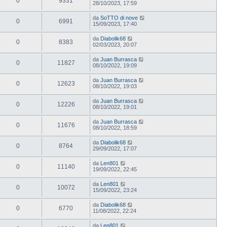
0
9331
28/10/2023, 17:59
da
SoTTO di nove
0
6991
15/09/2023, 17:40
da
Diabolik68
0
8383
02/03/2023, 20:07
da
Juan Burrasca
0
11827
08/10/2022, 19:09
da
Juan Burrasca
0
12623
08/10/2022, 19:03
da
Juan Burrasca
0
12226
08/10/2022, 19:01
da
Juan Burrasca
0
11676
08/10/2022, 18:59
da
Diabolik68
0
8764
29/09/2022, 17:07
da
Len801
0
11140
19/09/2022, 22:45
da
Len801
0
10072
15/09/2022, 23:24
da
Diabolik68
0
6770
11/08/2022, 22:24
da
Len801