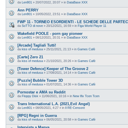
da
Len801
»
20/07/2022, 20:07
» in
DataBase XXX
Ann PERRY
da
Len801
»
10/05/2022, 23:51
» in
DataBase XXX
FWP 11 - TORNEO ESORDIENTI - LE SCHEDE DELLE PARTEC
da
SoTTO di nove
»
20/12/2021, 16:59
» in
Figa World Player 11
Wakefield POOLE - porn gay pioneer
da
Len801
»
08/12/2021, 20:31
» in
DataBase XXX
[Arcade] Tagliali Tutti!
da
kiss of medusa
»
25/11/2021, 21:13
» in
Games Cafè
[Carte] Zero 21
da
kiss of medusa
»
21/10/2021, 20:26
» in
Games Cafè
[Tower Defence] Keeper of The Groove 2
da
kiss of medusa
»
17/08/2021, 14:14
» in
Games Cafè
[Puzzle] Bubble Tower 3D
da
kiss of medusa
»
01/07/2021, 14:36
» in
Games Cafè
Pornostar e AMA su Reddit
da
Floppy Disk
»
11/06/2021, 10:16
» in
New Ifix Tcen Tcen
Trans International L.A. (2021,Evil Angel)
da
Len801
»
08/05/2021, 4:27
» in
Il RE-Censore
[RPG] Regni in Guerra
da
kiss of medusa
»
06/05/2021, 20:58
» in
Games Cafè
Intervista a Manya