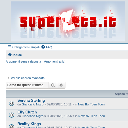
Collegamenti Rapidi
FAQ
Indice
Argomenti senza risposta
Argomenti attivi
Vai alla ricerca avanzata
Cerca
Ricerca avanzata
Argoment
Serena Sterling
da
Giancarlo Nigro
»
09/08/2026, 10:11
» in
New Ifix Tcen Tcen
Elly Clutch
da
Giancarlo Nigro
»
08/08/2026, 13:56
» in
New Ifix Tcen Tcen
Reality Kings
da
Giancarlo Nigro
»
08/08/2026, 10:37
» in
New Ifix Tcen Tcen