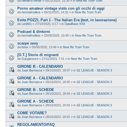
da
ramarro verde
»
05/12/2025, 15:30
» in
New Ifix Tcen Tcen
Porno amateur vintage visto con gli occhi di oggi
da
hermafroditos
»
06/11/2025, 14:32
» in
New Ifix Tcen Tcen
Evita POZZI, Part 1 - The Italian Era (test, in lavorazione)
da
Len801
»
27/10/2025, 6:17
» in
DataBase XXX
Podcast & dintorni
da
hermafroditos
»
03/09/2025, 10:48
» in
New Ifix Tcen Tcen
scarpe sexy
da
boss
»
05/05/2025, 13:48
» in
New Ifix Tcen Tcen
[O.T.] Storie di migranti
da
Gargarozzo
»
27/11/2023, 7:41
» in
New Ifix Tcen Tcen
GIRONE B - CALENDARIO
da
Juan Burrasca
»
28/10/2023, 18:07
» in
SZ LEAGUE - SEASON 3
GIRONE A - CALENDARIO
da
Juan Burrasca
»
28/10/2023, 18:05
» in
SZ LEAGUE - SEASON 3
GIRONE B - SCHEDE
da
Juan Burrasca
»
28/10/2023, 18:04
» in
SZ LEAGUE - SEASON 3
GIRONE A - SCHEDE
da
Juan Burrasca
»
28/10/2023, 18:03
» in
SZ LEAGUE - SEASON 3
COME VOTARE?
da
Juan Burrasca
»
28/10/2023, 18:01
» in
SZ LEAGUE - SEASON 3
REGOLAMENTO/FAQ