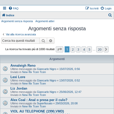
FAQ
Iscriviti
Login
Indice
Argomenti senza risposta
Argomenti attivi
e
Argomenti senza risposta
r
c
Vai alla ricerca avanzata
a
Cerca
Ricerca avanzata
Pagina
1
di
20
1
2
3
4
5
20
Pr
La ricerca ha trovato più di 1000 risultati
…
Argomenti
Annaleigh Reno
Ultimo messaggio da
Giancarlo Nigro
«
15/07/2026, 0:56
Inviato in
New Ifix Tcen Tcen
Lexi Lore
Ultimo messaggio da
Giancarlo Nigro
«
13/07/2026, 0:52
Inviato in
New Ifix Tcen Tcen
Liz Jordan
Ultimo messaggio da
Giancarlo Nigro
«
25/06/2026, 12:47
Inviato in
New Ifix Tcen Tcen
Alex Coal : Anal o presa per il culo?
Ultimo messaggio da
Superfissato
«
29/03/2026, 20:08
Inviato in
New Ifix Tcen Tcen
VIOL AU TELEPHONE (1990,VMD)