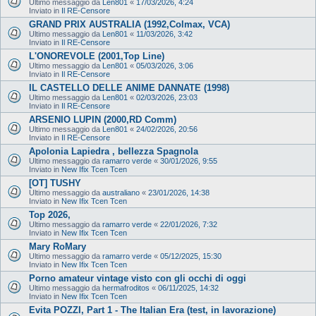
Ultimo messaggio da
Len801
«
17/03/2026, 4:24
Inviato in
Il RE-Censore
GRAND PRIX AUSTRALIA (1992,Colmax, VCA)
Ultimo messaggio da
Len801
«
11/03/2026, 3:42
Inviato in
Il RE-Censore
L'ONOREVOLE (2001,Top Line)
Ultimo messaggio da
Len801
«
05/03/2026, 3:06
Inviato in
Il RE-Censore
IL CASTELLO DELLE ANIME DANNATE (1998)
Ultimo messaggio da
Len801
«
02/03/2026, 23:03
Inviato in
Il RE-Censore
ARSENIO LUPIN (2000,RD Comm)
Ultimo messaggio da
Len801
«
24/02/2026, 20:56
Inviato in
Il RE-Censore
Apolonia Lapiedra , bellezza Spagnola
Ultimo messaggio da
ramarro verde
«
30/01/2026, 9:55
Inviato in
New Ifix Tcen Tcen
[OT] TUSHY
Ultimo messaggio da
australiano
«
23/01/2026, 14:38
Inviato in
New Ifix Tcen Tcen
Top 2026,
Ultimo messaggio da
ramarro verde
«
22/01/2026, 7:32
Inviato in
New Ifix Tcen Tcen
Mary RoMary
Ultimo messaggio da
ramarro verde
«
05/12/2025, 15:30
Inviato in
New Ifix Tcen Tcen
Porno amateur vintage visto con gli occhi di oggi
Ultimo messaggio da
hermafroditos
«
06/11/2025, 14:32
Inviato in
New Ifix Tcen Tcen
Evita POZZI, Part 1 - The Italian Era (test, in lavorazione)