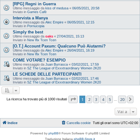
[RPG] Regni in Guerra
Ultimo messaggio da
kiss of medusa
«
06/05/2021, 20:58
Inviato in
Games Cafè
Intervista a Manya
Ultimo messaggio da
Alec Empire
«
06/05/2021, 12:15
Inviato in
Pornucopia
Simply the best
Ultimo messaggio da
oaks
«
27/04/2021, 15:13
Inviato in
New Ifix Tcen Tcen
[O.T.] Account Paxum: Qualcuno Può Aiutarmi?
Ultimo messaggio da
Alec Empire
«
26/04/2021, 16:19
Inviato in
New Ifix Tcen Tcen
COME VOTARE? ESEMPIO
Ultimo messaggio da
Juan Burrasca
«
03/02/2021, 17:59
Inviato in
SZ The League of Exxxtraordinary Women 2K20
LE SCHEDE DELLE PARTECIPANTI
Ultimo messaggio da
Juan Burrasca
«
02/02/2021, 17:46
Inviato in
SZ The League of Exxxtraordinary Women 2K20
Pagina
1
di
20
1
2
3
4
5
20
Pr
La ricerca ha trovato più di 1000 risultati
…
Vai a
Indice
Cancella cookie
Tutti gli orari sono
UTC+02:00
Powered by
phpBB
® Forum Software © phpBB Limited
Traduzione Italiana
phpBB-Store.it