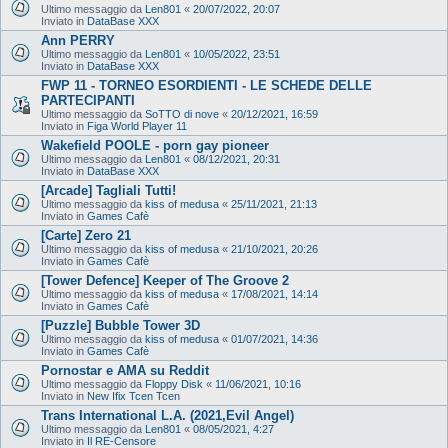
Ultimo messaggio da
Len801
«
20/07/2022, 20:07
Inviato in
DataBase XXX
Ann PERRY
Ultimo messaggio da
Len801
«
10/05/2022, 23:51
Inviato in
DataBase XXX
FWP 11 - TORNEO ESORDIENTI - LE SCHEDE DELLE
PARTECIPANTI
Ultimo messaggio da
SoTTO di nove
«
20/12/2021, 16:59
Inviato in
Figa World Player 11
Wakefield POOLE - porn gay pioneer
Ultimo messaggio da
Len801
«
08/12/2021, 20:31
Inviato in
DataBase XXX
[Arcade] Tagliali Tutti!
Ultimo messaggio da
kiss of medusa
«
25/11/2021, 21:13
Inviato in
Games Cafè
[Carte] Zero 21
Ultimo messaggio da
kiss of medusa
«
21/10/2021, 20:26
Inviato in
Games Cafè
[Tower Defence] Keeper of The Groove 2
Ultimo messaggio da
kiss of medusa
«
17/08/2021, 14:14
Inviato in
Games Cafè
[Puzzle] Bubble Tower 3D
Ultimo messaggio da
kiss of medusa
«
01/07/2021, 14:36
Inviato in
Games Cafè
Pornostar e AMA su Reddit
Ultimo messaggio da
Floppy Disk
«
11/06/2021, 10:16
Inviato in
New Ifix Tcen Tcen
Trans International L.A. (2021,Evil Angel)
Ultimo messaggio da
Len801
«
08/05/2021, 4:27
Inviato in
Il RE-Censore