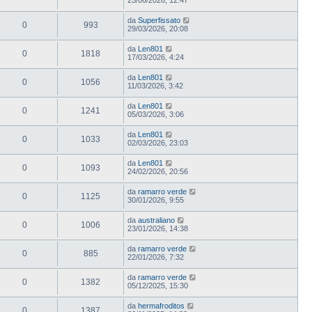
da
Superfissato
0
993
29/03/2026, 20:08
da
Len801
0
1818
17/03/2026, 4:24
da
Len801
0
1056
11/03/2026, 3:42
da
Len801
0
1241
05/03/2026, 3:06
da
Len801
0
1033
02/03/2026, 23:03
da
Len801
0
1093
24/02/2026, 20:56
da
ramarro verde
0
1125
30/01/2026, 9:55
da
australiano
0
1006
23/01/2026, 14:38
da
ramarro verde
0
885
22/01/2026, 7:32
da
ramarro verde
0
1382
05/12/2025, 15:30
da
hermafroditos
0
1387