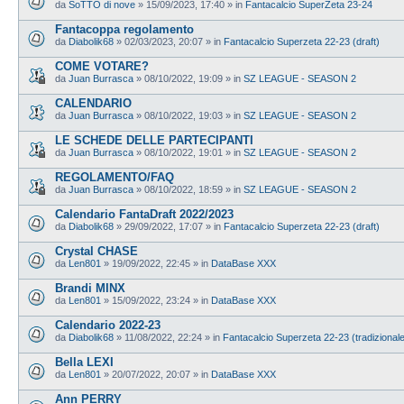
da
SoTTO di nove
»
15/09/2023, 17:40
» in
Fantacalcio SuperZeta 23-24
Fantacoppa regolamento
da
Diabolik68
»
02/03/2023, 20:07
» in
Fantacalcio Superzeta 22-23 (draft)
COME VOTARE?
da
Juan Burrasca
»
08/10/2022, 19:09
» in
SZ LEAGUE - SEASON 2
CALENDARIO
da
Juan Burrasca
»
08/10/2022, 19:03
» in
SZ LEAGUE - SEASON 2
LE SCHEDE DELLE PARTECIPANTI
da
Juan Burrasca
»
08/10/2022, 19:01
» in
SZ LEAGUE - SEASON 2
REGOLAMENTO/FAQ
da
Juan Burrasca
»
08/10/2022, 18:59
» in
SZ LEAGUE - SEASON 2
Calendario FantaDraft 2022/2023
da
Diabolik68
»
29/09/2022, 17:07
» in
Fantacalcio Superzeta 22-23 (draft)
Crystal CHASE
da
Len801
»
19/09/2022, 22:45
» in
DataBase XXX
Brandi MINX
da
Len801
»
15/09/2022, 23:24
» in
DataBase XXX
Calendario 2022-23
da
Diabolik68
»
11/08/2022, 22:24
» in
Fantacalcio Superzeta 22-23 (tradizional
Bella LEXI
da
Len801
»
20/07/2022, 20:07
» in
DataBase XXX
Ann PERRY