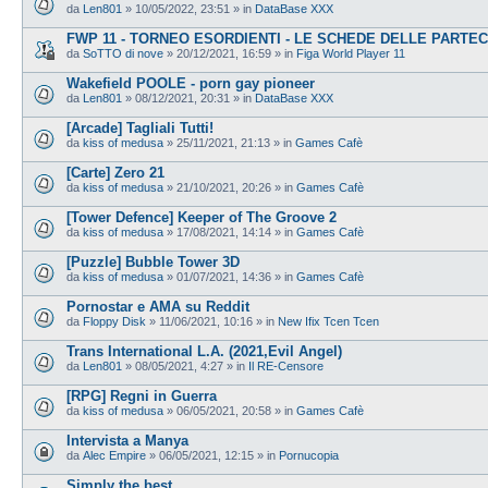
da
Len801
»
10/05/2022, 23:51
» in
DataBase XXX
FWP 11 - TORNEO ESORDIENTI - LE SCHEDE DELLE PARTEC
da
SoTTO di nove
»
20/12/2021, 16:59
» in
Figa World Player 11
Wakefield POOLE - porn gay pioneer
da
Len801
»
08/12/2021, 20:31
» in
DataBase XXX
[Arcade] Tagliali Tutti!
da
kiss of medusa
»
25/11/2021, 21:13
» in
Games Cafè
[Carte] Zero 21
da
kiss of medusa
»
21/10/2021, 20:26
» in
Games Cafè
[Tower Defence] Keeper of The Groove 2
da
kiss of medusa
»
17/08/2021, 14:14
» in
Games Cafè
[Puzzle] Bubble Tower 3D
da
kiss of medusa
»
01/07/2021, 14:36
» in
Games Cafè
Pornostar e AMA su Reddit
da
Floppy Disk
»
11/06/2021, 10:16
» in
New Ifix Tcen Tcen
Trans International L.A. (2021,Evil Angel)
da
Len801
»
08/05/2021, 4:27
» in
Il RE-Censore
[RPG] Regni in Guerra
da
kiss of medusa
»
06/05/2021, 20:58
» in
Games Cafè
Intervista a Manya
da
Alec Empire
»
06/05/2021, 12:15
» in
Pornucopia
Simply the best