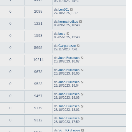
06/11/2025, 14:32
da
Len801
0
2098
27/10/2025, 6:17
da
hermafroditos
0
1221
03/09/2025, 10:48
da
boss
0
1593
05/05/2025, 13:48
da
Gargarozzo
0
5695
27/11/2023, 7:41
da
Juan Burrasca
0
10214
28/10/2023, 18:07
da
Juan Burrasca
0
9678
28/10/2023, 18:05
da
Juan Burrasca
0
9523
28/10/2023, 18:04
da
Juan Burrasca
0
9457
28/10/2023, 18:03
da
Juan Burrasca
0
9179
28/10/2023, 18:01
da
Juan Burrasca
0
9312
28/10/2023, 17:59
da
SoTTO di nove