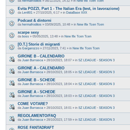
da
hermafroditos
»
06/11/2025, 14:32
» in
New Ifix Tcen Tcen
Evita POZZI, Part 1 - The Italian Era (test, in lavorazione)
da
Len801
»
27/10/2025, 6:17
» in
DataBase XXX
Podcast & dintorni
da
hermafroditos
»
03/09/2025, 10:48
» in
New Ifix Tcen Tcen
scarpe sexy
da
boss
»
05/05/2025, 13:48
» in
New Ifix Tcen Tcen
[O.T.] Storie di migranti
da
Gargarozzo
»
27/11/2023, 7:41
» in
New Ifix Tcen Tcen
GIRONE B - CALENDARIO
da
Juan Burrasca
»
28/10/2023, 18:07
» in
SZ LEAGUE - SEASON 3
GIRONE A - CALENDARIO
da
Juan Burrasca
»
28/10/2023, 18:05
» in
SZ LEAGUE - SEASON 3
GIRONE B - SCHEDE
da
Juan Burrasca
»
28/10/2023, 18:04
» in
SZ LEAGUE - SEASON 3
GIRONE A - SCHEDE
da
Juan Burrasca
»
28/10/2023, 18:03
» in
SZ LEAGUE - SEASON 3
COME VOTARE?
da
Juan Burrasca
»
28/10/2023, 18:01
» in
SZ LEAGUE - SEASON 3
REGOLAMENTO/FAQ
da
Juan Burrasca
»
28/10/2023, 17:59
» in
SZ LEAGUE - SEASON 3
ROSE FANTADRAFT