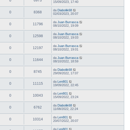
0
6973
15/09/2023, 17:40
da
Diabolik68
0
8368
02/03/2023, 20:07
da
Juan Burrasca
0
11796
08/10/2022, 19:09
da
Juan Burrasca
0
12598
08/10/2022, 19:03
da
Juan Burrasca
0
12197
08/10/2022, 19:01
da
Juan Burrasca
0
11644
08/10/2022, 18:59
da
Diabolik68
0
8745
29/09/2022, 17:07
da
Len801
0
11115
19/09/2022, 22:45
da
Len801
0
10043
15/09/2022, 23:24
da
Diabolik68
0
6762
11/08/2022, 22:24
da
Len801
0
10314
20/07/2022, 20:07
da
Len801