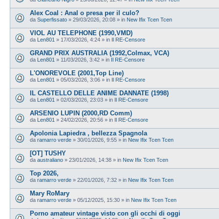
Alex Coal : Anal o presa per il culo?
da
Superfissato
»
29/03/2026, 20:08
» in
New Ifix Tcen Tcen
VIOL AU TELEPHONE (1990,VMD)
da
Len801
»
17/03/2026, 4:24
» in
Il RE-Censore
GRAND PRIX AUSTRALIA (1992,Colmax, VCA)
da
Len801
»
11/03/2026, 3:42
» in
Il RE-Censore
L'ONOREVOLE (2001,Top Line)
da
Len801
»
05/03/2026, 3:06
» in
Il RE-Censore
IL CASTELLO DELLE ANIME DANNATE (1998)
da
Len801
»
02/03/2026, 23:03
» in
Il RE-Censore
ARSENIO LUPIN (2000,RD Comm)
da
Len801
»
24/02/2026, 20:56
» in
Il RE-Censore
Apolonia Lapiedra , bellezza Spagnola
da
ramarro verde
»
30/01/2026, 9:55
» in
New Ifix Tcen Tcen
[OT] TUSHY
da
australiano
»
23/01/2026, 14:38
» in
New Ifix Tcen Tcen
Top 2026,
da
ramarro verde
»
22/01/2026, 7:32
» in
New Ifix Tcen Tcen
Mary RoMary
da
ramarro verde
»
05/12/2025, 15:30
» in
New Ifix Tcen Tcen
Porno amateur vintage visto con gli occhi di oggi