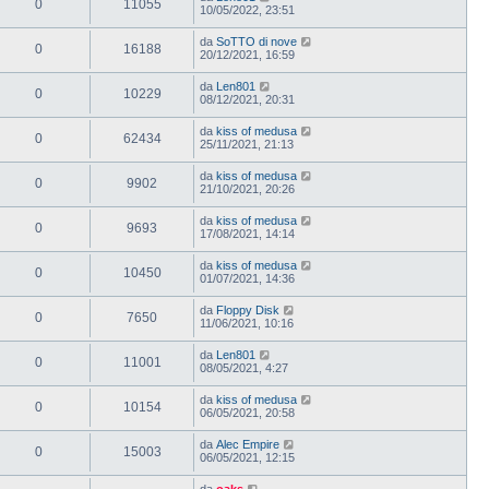
0
11055
10/05/2022, 23:51
da
SoTTO di nove
0
16188
20/12/2021, 16:59
da
Len801
0
10229
08/12/2021, 20:31
da
kiss of medusa
0
62434
25/11/2021, 21:13
da
kiss of medusa
0
9902
21/10/2021, 20:26
da
kiss of medusa
0
9693
17/08/2021, 14:14
da
kiss of medusa
0
10450
01/07/2021, 14:36
da
Floppy Disk
0
7650
11/06/2021, 10:16
da
Len801
0
11001
08/05/2021, 4:27
da
kiss of medusa
0
10154
06/05/2021, 20:58
da
Alec Empire
0
15003
06/05/2021, 12:15
da
oaks