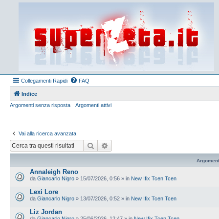
Collegamenti Rapidi
FAQ
Indice
Argomenti senza risposta
Argomenti attivi
Vai alla ricerca avanzata
Cerca
Ricerca avanzata
Argoment
Annaleigh Reno
da
Giancarlo Nigro
»
15/07/2026, 0:56
» in
New Ifix Tcen Tcen
Lexi Lore
da
Giancarlo Nigro
»
13/07/2026, 0:52
» in
New Ifix Tcen Tcen
Liz Jordan
da
Giancarlo Nigro
»
25/06/2026, 12:47
» in
New Ifix Tcen Tcen