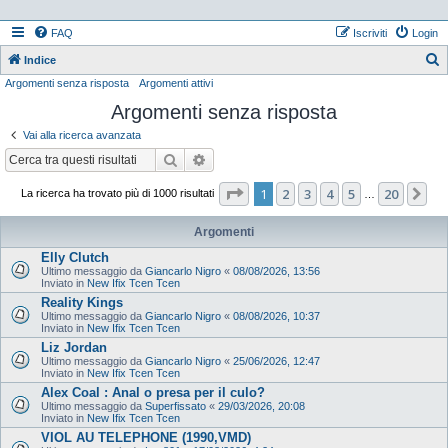
FAQ
Iscriviti
Login
Indice
Argomenti senza risposta
Argomenti attivi
e
Argomenti senza risposta
r
c
Vai alla ricerca avanzata
a
Cerca
Ricerca avanzata
Pagina
1
di
20
1
2
3
4
5
20
Pr
La ricerca ha trovato più di 1000 risultati
…
Argomenti
Elly Clutch
Ultimo messaggio da
Giancarlo Nigro
«
08/08/2026, 13:56
Inviato in
New Ifix Tcen Tcen
Reality Kings
Ultimo messaggio da
Giancarlo Nigro
«
08/08/2026, 10:37
Inviato in
New Ifix Tcen Tcen
Liz Jordan
Ultimo messaggio da
Giancarlo Nigro
«
25/06/2026, 12:47
Inviato in
New Ifix Tcen Tcen
Alex Coal : Anal o presa per il culo?
Ultimo messaggio da
Superfissato
«
29/03/2026, 20:08
Inviato in
New Ifix Tcen Tcen
VIOL AU TELEPHONE (1990,VMD)