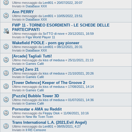
Ultimo messaggio da
Len801
«
20/07/2022, 20:07
Inviato in
DataBase XXX
Ann PERRY
Ultimo messaggio da
Len801
«
10/05/2022, 23:51
Inviato in
DataBase XXX
FWP 11 - TORNEO ESORDIENTI - LE SCHEDE DELLE
PARTECIPANTI
Ultimo messaggio da
SoTTO di nove
«
20/12/2021, 16:59
Inviato in
Figa World Player 11
Wakefield POOLE - porn gay pioneer
Ultimo messaggio da
Len801
«
08/12/2021, 20:31
Inviato in
DataBase XXX
[Arcade] Tagliali Tutti!
Ultimo messaggio da
kiss of medusa
«
25/11/2021, 21:13
Inviato in
Games Cafè
[Carte] Zero 21
Ultimo messaggio da
kiss of medusa
«
21/10/2021, 20:26
Inviato in
Games Cafè
[Tower Defence] Keeper of The Groove 2
Ultimo messaggio da
kiss of medusa
«
17/08/2021, 14:14
Inviato in
Games Cafè
[Puzzle] Bubble Tower 3D
Ultimo messaggio da
kiss of medusa
«
01/07/2021, 14:36
Inviato in
Games Cafè
Pornostar e AMA su Reddit
Ultimo messaggio da
Floppy Disk
«
11/06/2021, 10:16
Inviato in
New Ifix Tcen Tcen
Trans International L.A. (2021,Evil Angel)
Ultimo messaggio da
Len801
«
08/05/2021, 4:27
Inviato in
Il RE-Censore