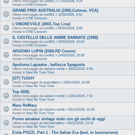
Ultimo messaggio da
Len801
«
17/03/2026, 4:24
Inviato in
Il RE-Censore
GRAND PRIX AUSTRALIA (1992,Colmax, VCA)
Ultimo messaggio da
Len801
«
11/03/2026, 3:42
Inviato in
Il RE-Censore
L'ONOREVOLE (2001,Top Line)
Ultimo messaggio da
Len801
«
05/03/2026, 3:06
Inviato in
Il RE-Censore
IL CASTELLO DELLE ANIME DANNATE (1998)
Ultimo messaggio da
Len801
«
02/03/2026, 23:03
Inviato in
Il RE-Censore
ARSENIO LUPIN (2000,RD Comm)
Ultimo messaggio da
Len801
«
24/02/2026, 20:56
Inviato in
Il RE-Censore
Apolonia Lapiedra , bellezza Spagnola
Ultimo messaggio da
ramarro verde
«
30/01/2026, 9:55
Inviato in
New Ifix Tcen Tcen
[OT] TUSHY
Ultimo messaggio da
australiano
«
23/01/2026, 14:38
Inviato in
New Ifix Tcen Tcen
Top 2026,
Ultimo messaggio da
ramarro verde
«
22/01/2026, 7:32
Inviato in
New Ifix Tcen Tcen
Mary RoMary
Ultimo messaggio da
ramarro verde
«
05/12/2025, 15:30
Inviato in
New Ifix Tcen Tcen
Porno amateur vintage visto con gli occhi di oggi
Ultimo messaggio da
hermafroditos
«
06/11/2025, 14:32
Inviato in
New Ifix Tcen Tcen
Evita POZZI, Part 1 - The Italian Era (test, in lavorazione)