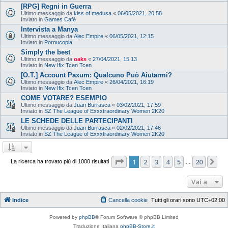
[RPG] Regni in Guerra
Ultimo messaggio da
kiss of medusa
«
06/05/2021, 20:58
Inviato in
Games Cafè
Intervista a Manya
Ultimo messaggio da
Alec Empire
«
06/05/2021, 12:15
Inviato in
Pornucopia
Simply the best
Ultimo messaggio da
oaks
«
27/04/2021, 15:13
Inviato in
New Ifix Tcen Tcen
[O.T.] Account Paxum: Qualcuno Può Aiutarmi?
Ultimo messaggio da
Alec Empire
«
26/04/2021, 16:19
Inviato in
New Ifix Tcen Tcen
COME VOTARE? ESEMPIO
Ultimo messaggio da
Juan Burrasca
«
03/02/2021, 17:59
Inviato in
SZ The League of Exxxtraordinary Women 2K20
LE SCHEDE DELLE PARTECIPANTI
Ultimo messaggio da
Juan Burrasca
«
02/02/2021, 17:46
Inviato in
SZ The League of Exxxtraordinary Women 2K20
Pagina
1
di
20
1
2
3
4
5
20
Pr
La ricerca ha trovato più di 1000 risultati
…
Vai a
Indice
Cancella cookie
Tutti gli orari sono
UTC+02:00
Powered by
phpBB
® Forum Software © phpBB Limited
Traduzione Italiana
phpBB-Store.it