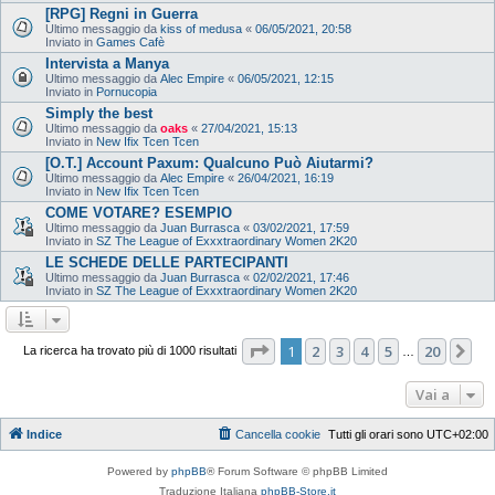
[RPG] Regni in Guerra
Ultimo messaggio da
kiss of medusa
«
06/05/2021, 20:58
Inviato in
Games Cafè
Intervista a Manya
Ultimo messaggio da
Alec Empire
«
06/05/2021, 12:15
Inviato in
Pornucopia
Simply the best
Ultimo messaggio da
oaks
«
27/04/2021, 15:13
Inviato in
New Ifix Tcen Tcen
[O.T.] Account Paxum: Qualcuno Può Aiutarmi?
Ultimo messaggio da
Alec Empire
«
26/04/2021, 16:19
Inviato in
New Ifix Tcen Tcen
COME VOTARE? ESEMPIO
Ultimo messaggio da
Juan Burrasca
«
03/02/2021, 17:59
Inviato in
SZ The League of Exxxtraordinary Women 2K20
LE SCHEDE DELLE PARTECIPANTI
Ultimo messaggio da
Juan Burrasca
«
02/02/2021, 17:46
Inviato in
SZ The League of Exxxtraordinary Women 2K20
Pagina
1
di
20
1
2
3
4
5
20
Pr
La ricerca ha trovato più di 1000 risultati
…
Vai a
Indice
Cancella cookie
Tutti gli orari sono
UTC+02:00
Powered by
phpBB
® Forum Software © phpBB Limited
Traduzione Italiana
phpBB-Store.it