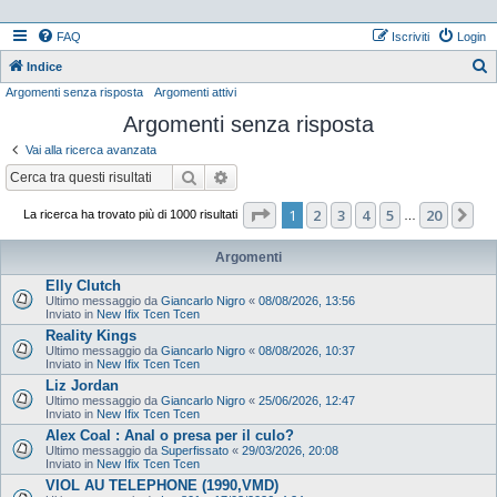
FAQ
Iscriviti
Login
Indice
Argomenti senza risposta
Argomenti attivi
e
Argomenti senza risposta
r
c
Vai alla ricerca avanzata
a
Cerca
Ricerca avanzata
Pagina
1
di
20
1
2
3
4
5
20
Pr
La ricerca ha trovato più di 1000 risultati
…
Argomenti
Elly Clutch
Ultimo messaggio da
Giancarlo Nigro
«
08/08/2026, 13:56
Inviato in
New Ifix Tcen Tcen
Reality Kings
Ultimo messaggio da
Giancarlo Nigro
«
08/08/2026, 10:37
Inviato in
New Ifix Tcen Tcen
Liz Jordan
Ultimo messaggio da
Giancarlo Nigro
«
25/06/2026, 12:47
Inviato in
New Ifix Tcen Tcen
Alex Coal : Anal o presa per il culo?
Ultimo messaggio da
Superfissato
«
29/03/2026, 20:08
Inviato in
New Ifix Tcen Tcen
VIOL AU TELEPHONE (1990,VMD)