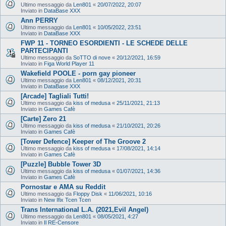
Ultimo messaggio da
Len801
«
20/07/2022, 20:07
Inviato in
DataBase XXX
Ann PERRY
Ultimo messaggio da
Len801
«
10/05/2022, 23:51
Inviato in
DataBase XXX
FWP 11 - TORNEO ESORDIENTI - LE SCHEDE DELLE
PARTECIPANTI
Ultimo messaggio da
SoTTO di nove
«
20/12/2021, 16:59
Inviato in
Figa World Player 11
Wakefield POOLE - porn gay pioneer
Ultimo messaggio da
Len801
«
08/12/2021, 20:31
Inviato in
DataBase XXX
[Arcade] Tagliali Tutti!
Ultimo messaggio da
kiss of medusa
«
25/11/2021, 21:13
Inviato in
Games Cafè
[Carte] Zero 21
Ultimo messaggio da
kiss of medusa
«
21/10/2021, 20:26
Inviato in
Games Cafè
[Tower Defence] Keeper of The Groove 2
Ultimo messaggio da
kiss of medusa
«
17/08/2021, 14:14
Inviato in
Games Cafè
[Puzzle] Bubble Tower 3D
Ultimo messaggio da
kiss of medusa
«
01/07/2021, 14:36
Inviato in
Games Cafè
Pornostar e AMA su Reddit
Ultimo messaggio da
Floppy Disk
«
11/06/2021, 10:16
Inviato in
New Ifix Tcen Tcen
Trans International L.A. (2021,Evil Angel)
Ultimo messaggio da
Len801
«
08/05/2021, 4:27
Inviato in
Il RE-Censore