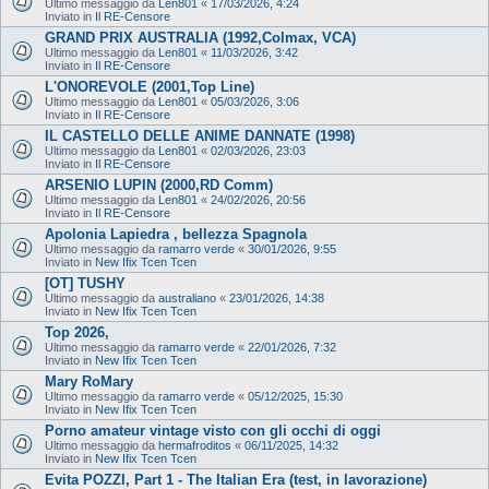
Ultimo messaggio da
Len801
«
17/03/2026, 4:24
Inviato in
Il RE-Censore
GRAND PRIX AUSTRALIA (1992,Colmax, VCA)
Ultimo messaggio da
Len801
«
11/03/2026, 3:42
Inviato in
Il RE-Censore
L'ONOREVOLE (2001,Top Line)
Ultimo messaggio da
Len801
«
05/03/2026, 3:06
Inviato in
Il RE-Censore
IL CASTELLO DELLE ANIME DANNATE (1998)
Ultimo messaggio da
Len801
«
02/03/2026, 23:03
Inviato in
Il RE-Censore
ARSENIO LUPIN (2000,RD Comm)
Ultimo messaggio da
Len801
«
24/02/2026, 20:56
Inviato in
Il RE-Censore
Apolonia Lapiedra , bellezza Spagnola
Ultimo messaggio da
ramarro verde
«
30/01/2026, 9:55
Inviato in
New Ifix Tcen Tcen
[OT] TUSHY
Ultimo messaggio da
australiano
«
23/01/2026, 14:38
Inviato in
New Ifix Tcen Tcen
Top 2026,
Ultimo messaggio da
ramarro verde
«
22/01/2026, 7:32
Inviato in
New Ifix Tcen Tcen
Mary RoMary
Ultimo messaggio da
ramarro verde
«
05/12/2025, 15:30
Inviato in
New Ifix Tcen Tcen
Porno amateur vintage visto con gli occhi di oggi
Ultimo messaggio da
hermafroditos
«
06/11/2025, 14:32
Inviato in
New Ifix Tcen Tcen
Evita POZZI, Part 1 - The Italian Era (test, in lavorazione)