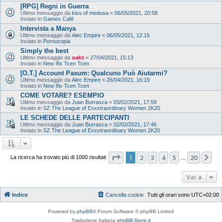
[RPG] Regni in Guerra
Ultimo messaggio da
kiss of medusa
«
06/05/2021, 20:58
Inviato in
Games Cafè
Intervista a Manya
Ultimo messaggio da
Alec Empire
«
06/05/2021, 12:15
Inviato in
Pornucopia
Simply the best
Ultimo messaggio da
oaks
«
27/04/2021, 15:13
Inviato in
New Ifix Tcen Tcen
[O.T.] Account Paxum: Qualcuno Può Aiutarmi?
Ultimo messaggio da
Alec Empire
«
26/04/2021, 16:19
Inviato in
New Ifix Tcen Tcen
COME VOTARE? ESEMPIO
Ultimo messaggio da
Juan Burrasca
«
03/02/2021, 17:59
Inviato in
SZ The League of Exxxtraordinary Women 2K20
LE SCHEDE DELLE PARTECIPANTI
Ultimo messaggio da
Juan Burrasca
«
02/02/2021, 17:46
Inviato in
SZ The League of Exxxtraordinary Women 2K20
Pagina
1
di
20
1
2
3
4
5
20
Pr
La ricerca ha trovato più di 1000 risultati
…
Vai a
Indice
Cancella cookie
Tutti gli orari sono
UTC+02:00
Powered by
phpBB
® Forum Software © phpBB Limited
Traduzione Italiana
phpBB-Store.it