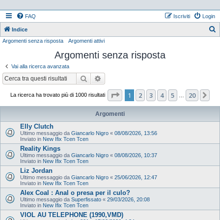
FAQ
Iscriviti
Login
Indice
Argomenti senza risposta
Argomenti attivi
e
Argomenti senza risposta
r
c
Vai alla ricerca avanzata
a
Cerca
Ricerca avanzata
Pagina
1
di
20
1
2
3
4
5
20
Pr
La ricerca ha trovato più di 1000 risultati
…
Argomenti
Elly Clutch
Ultimo messaggio da
Giancarlo Nigro
«
08/08/2026, 13:56
Inviato in
New Ifix Tcen Tcen
Reality Kings
Ultimo messaggio da
Giancarlo Nigro
«
08/08/2026, 10:37
Inviato in
New Ifix Tcen Tcen
Liz Jordan
Ultimo messaggio da
Giancarlo Nigro
«
25/06/2026, 12:47
Inviato in
New Ifix Tcen Tcen
Alex Coal : Anal o presa per il culo?
Ultimo messaggio da
Superfissato
«
29/03/2026, 20:08
Inviato in
New Ifix Tcen Tcen
VIOL AU TELEPHONE (1990,VMD)