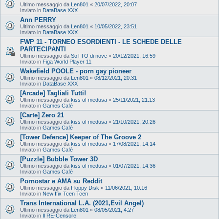
Ultimo messaggio da
Len801
«
20/07/2022, 20:07
Inviato in
DataBase XXX
Ann PERRY
Ultimo messaggio da
Len801
«
10/05/2022, 23:51
Inviato in
DataBase XXX
FWP 11 - TORNEO ESORDIENTI - LE SCHEDE DELLE
PARTECIPANTI
Ultimo messaggio da
SoTTO di nove
«
20/12/2021, 16:59
Inviato in
Figa World Player 11
Wakefield POOLE - porn gay pioneer
Ultimo messaggio da
Len801
«
08/12/2021, 20:31
Inviato in
DataBase XXX
[Arcade] Tagliali Tutti!
Ultimo messaggio da
kiss of medusa
«
25/11/2021, 21:13
Inviato in
Games Cafè
[Carte] Zero 21
Ultimo messaggio da
kiss of medusa
«
21/10/2021, 20:26
Inviato in
Games Cafè
[Tower Defence] Keeper of The Groove 2
Ultimo messaggio da
kiss of medusa
«
17/08/2021, 14:14
Inviato in
Games Cafè
[Puzzle] Bubble Tower 3D
Ultimo messaggio da
kiss of medusa
«
01/07/2021, 14:36
Inviato in
Games Cafè
Pornostar e AMA su Reddit
Ultimo messaggio da
Floppy Disk
«
11/06/2021, 10:16
Inviato in
New Ifix Tcen Tcen
Trans International L.A. (2021,Evil Angel)
Ultimo messaggio da
Len801
«
08/05/2021, 4:27
Inviato in
Il RE-Censore