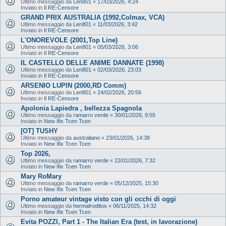
Ultimo messaggio da
Len801
«
17/03/2026, 4:24
Inviato in
Il RE-Censore
GRAND PRIX AUSTRALIA (1992,Colmax, VCA)
Ultimo messaggio da
Len801
«
11/03/2026, 3:42
Inviato in
Il RE-Censore
L'ONOREVOLE (2001,Top Line)
Ultimo messaggio da
Len801
«
05/03/2026, 3:06
Inviato in
Il RE-Censore
IL CASTELLO DELLE ANIME DANNATE (1998)
Ultimo messaggio da
Len801
«
02/03/2026, 23:03
Inviato in
Il RE-Censore
ARSENIO LUPIN (2000,RD Comm)
Ultimo messaggio da
Len801
«
24/02/2026, 20:56
Inviato in
Il RE-Censore
Apolonia Lapiedra , bellezza Spagnola
Ultimo messaggio da
ramarro verde
«
30/01/2026, 9:55
Inviato in
New Ifix Tcen Tcen
[OT] TUSHY
Ultimo messaggio da
australiano
«
23/01/2026, 14:38
Inviato in
New Ifix Tcen Tcen
Top 2026,
Ultimo messaggio da
ramarro verde
«
22/01/2026, 7:32
Inviato in
New Ifix Tcen Tcen
Mary RoMary
Ultimo messaggio da
ramarro verde
«
05/12/2025, 15:30
Inviato in
New Ifix Tcen Tcen
Porno amateur vintage visto con gli occhi di oggi
Ultimo messaggio da
hermafroditos
«
06/11/2025, 14:32
Inviato in
New Ifix Tcen Tcen
Evita POZZI, Part 1 - The Italian Era (test, in lavorazione)