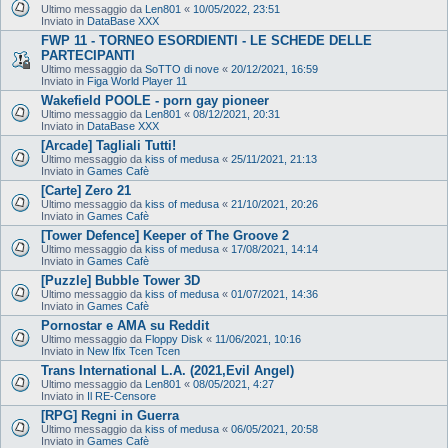
Ultimo messaggio da
Len801
«
10/05/2022, 23:51
Inviato in
DataBase XXX
FWP 11 - TORNEO ESORDIENTI - LE SCHEDE DELLE
PARTECIPANTI
Ultimo messaggio da
SoTTO di nove
«
20/12/2021, 16:59
Inviato in
Figa World Player 11
Wakefield POOLE - porn gay pioneer
Ultimo messaggio da
Len801
«
08/12/2021, 20:31
Inviato in
DataBase XXX
[Arcade] Tagliali Tutti!
Ultimo messaggio da
kiss of medusa
«
25/11/2021, 21:13
Inviato in
Games Cafè
[Carte] Zero 21
Ultimo messaggio da
kiss of medusa
«
21/10/2021, 20:26
Inviato in
Games Cafè
[Tower Defence] Keeper of The Groove 2
Ultimo messaggio da
kiss of medusa
«
17/08/2021, 14:14
Inviato in
Games Cafè
[Puzzle] Bubble Tower 3D
Ultimo messaggio da
kiss of medusa
«
01/07/2021, 14:36
Inviato in
Games Cafè
Pornostar e AMA su Reddit
Ultimo messaggio da
Floppy Disk
«
11/06/2021, 10:16
Inviato in
New Ifix Tcen Tcen
Trans International L.A. (2021,Evil Angel)
Ultimo messaggio da
Len801
«
08/05/2021, 4:27
Inviato in
Il RE-Censore
[RPG] Regni in Guerra
Ultimo messaggio da
kiss of medusa
«
06/05/2021, 20:58
Inviato in
Games Cafè