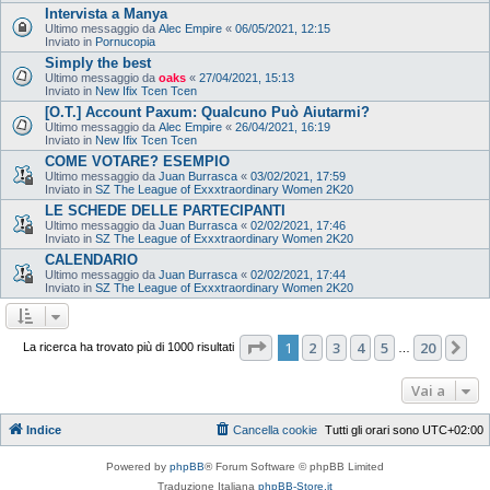
Intervista a Manya
Ultimo messaggio da
Alec Empire
«
06/05/2021, 12:15
Inviato in
Pornucopia
Simply the best
Ultimo messaggio da
oaks
«
27/04/2021, 15:13
Inviato in
New Ifix Tcen Tcen
[O.T.] Account Paxum: Qualcuno Può Aiutarmi?
Ultimo messaggio da
Alec Empire
«
26/04/2021, 16:19
Inviato in
New Ifix Tcen Tcen
COME VOTARE? ESEMPIO
Ultimo messaggio da
Juan Burrasca
«
03/02/2021, 17:59
Inviato in
SZ The League of Exxxtraordinary Women 2K20
LE SCHEDE DELLE PARTECIPANTI
Ultimo messaggio da
Juan Burrasca
«
02/02/2021, 17:46
Inviato in
SZ The League of Exxxtraordinary Women 2K20
CALENDARIO
Ultimo messaggio da
Juan Burrasca
«
02/02/2021, 17:44
Inviato in
SZ The League of Exxxtraordinary Women 2K20
Pagina
1
di
20
1
2
3
4
5
20
Pr
La ricerca ha trovato più di 1000 risultati
…
Vai a
Indice
Cancella cookie
Tutti gli orari sono
UTC+02:00
Powered by
phpBB
® Forum Software © phpBB Limited
Traduzione Italiana
phpBB-Store.it