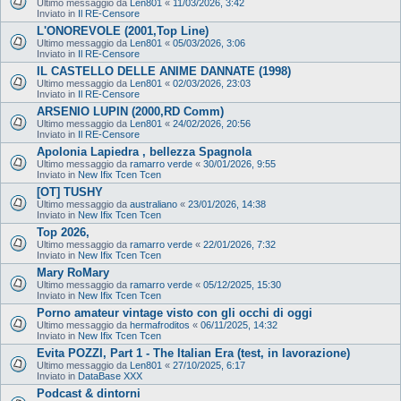
Ultimo messaggio da
Len801
«
11/03/2026, 3:42
Inviato in
Il RE-Censore
L'ONOREVOLE (2001,Top Line)
Ultimo messaggio da
Len801
«
05/03/2026, 3:06
Inviato in
Il RE-Censore
IL CASTELLO DELLE ANIME DANNATE (1998)
Ultimo messaggio da
Len801
«
02/03/2026, 23:03
Inviato in
Il RE-Censore
ARSENIO LUPIN (2000,RD Comm)
Ultimo messaggio da
Len801
«
24/02/2026, 20:56
Inviato in
Il RE-Censore
Apolonia Lapiedra , bellezza Spagnola
Ultimo messaggio da
ramarro verde
«
30/01/2026, 9:55
Inviato in
New Ifix Tcen Tcen
[OT] TUSHY
Ultimo messaggio da
australiano
«
23/01/2026, 14:38
Inviato in
New Ifix Tcen Tcen
Top 2026,
Ultimo messaggio da
ramarro verde
«
22/01/2026, 7:32
Inviato in
New Ifix Tcen Tcen
Mary RoMary
Ultimo messaggio da
ramarro verde
«
05/12/2025, 15:30
Inviato in
New Ifix Tcen Tcen
Porno amateur vintage visto con gli occhi di oggi
Ultimo messaggio da
hermafroditos
«
06/11/2025, 14:32
Inviato in
New Ifix Tcen Tcen
Evita POZZI, Part 1 - The Italian Era (test, in lavorazione)
Ultimo messaggio da
Len801
«
27/10/2025, 6:17
Inviato in
DataBase XXX
Podcast & dintorni