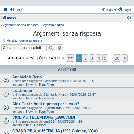
FAQ
Iscriviti
Login
Indice
Argomenti senza risposta
Argomenti attivi
e
Argomenti senza risposta
r
c
Vai alla ricerca avanzata
a
Cerca
Ricerca avanzata
Pagina
1
di
20
1
2
3
4
5
20
Pr
La ricerca ha trovato più di 1000 risultati
…
Argomenti
Annaleigh Reno
Ultimo messaggio da
Giancarlo Nigro
«
15/07/2026, 0:56
Inviato in
New Ifix Tcen Tcen
Liz Jordan
Ultimo messaggio da
Giancarlo Nigro
«
25/06/2026, 12:47
Inviato in
New Ifix Tcen Tcen
Alex Coal : Anal o presa per il culo?
Ultimo messaggio da
Superfissato
«
29/03/2026, 20:08
Inviato in
New Ifix Tcen Tcen
VIOL AU TELEPHONE (1990,VMD)
Ultimo messaggio da
Len801
«
17/03/2026, 4:24
Inviato in
Il RE-Censore
GRAND PRIX AUSTRALIA (1992,Colmax, VCA)