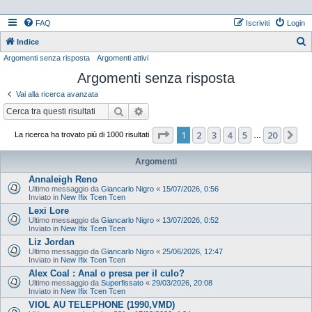
FAQ
Iscriviti
Login
Indice
Argomenti senza risposta
Argomenti attivi
e
Argomenti senza risposta
r
c
Vai alla ricerca avanzata
a
Cerca
Ricerca avanzata
Pagina
1
di
20
1
2
3
4
5
20
Pr
La ricerca ha trovato più di 1000 risultati
…
Argomenti
Annaleigh Reno
Ultimo messaggio da
Giancarlo Nigro
«
15/07/2026, 0:56
Inviato in
New Ifix Tcen Tcen
Lexi Lore
Ultimo messaggio da
Giancarlo Nigro
«
13/07/2026, 0:52
Inviato in
New Ifix Tcen Tcen
Liz Jordan
Ultimo messaggio da
Giancarlo Nigro
«
25/06/2026, 12:47
Inviato in
New Ifix Tcen Tcen
Alex Coal : Anal o presa per il culo?
Ultimo messaggio da
Superfissato
«
29/03/2026, 20:08
Inviato in
New Ifix Tcen Tcen
VIOL AU TELEPHONE (1990,VMD)