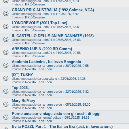
Ultimo messaggio da
Len801
«
17/03/2026, 4:24
Inviato in
Il RE-Censore
GRAND PRIX AUSTRALIA (1992,Colmax, VCA)
Ultimo messaggio da
Len801
«
11/03/2026, 3:42
Inviato in
Il RE-Censore
L'ONOREVOLE (2001,Top Line)
Ultimo messaggio da
Len801
«
05/03/2026, 3:06
Inviato in
Il RE-Censore
IL CASTELLO DELLE ANIME DANNATE (1998)
Ultimo messaggio da
Len801
«
02/03/2026, 23:03
Inviato in
Il RE-Censore
ARSENIO LUPIN (2000,RD Comm)
Ultimo messaggio da
Len801
«
24/02/2026, 20:56
Inviato in
Il RE-Censore
Apolonia Lapiedra , bellezza Spagnola
Ultimo messaggio da
ramarro verde
«
30/01/2026, 9:55
Inviato in
New Ifix Tcen Tcen
[OT] TUSHY
Ultimo messaggio da
australiano
«
23/01/2026, 14:38
Inviato in
New Ifix Tcen Tcen
Top 2026,
Ultimo messaggio da
ramarro verde
«
22/01/2026, 7:32
Inviato in
New Ifix Tcen Tcen
Mary RoMary
Ultimo messaggio da
ramarro verde
«
05/12/2025, 15:30
Inviato in
New Ifix Tcen Tcen
Porno amateur vintage visto con gli occhi di oggi
Ultimo messaggio da
hermafroditos
«
06/11/2025, 14:32
Inviato in
New Ifix Tcen Tcen
Evita POZZI, Part 1 - The Italian Era (test, in lavorazione)