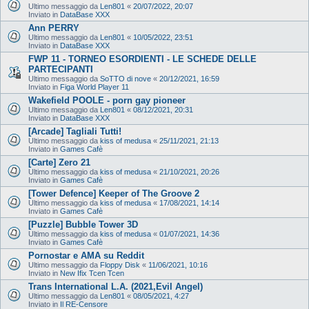
Ultimo messaggio da
Len801
«
20/07/2022, 20:07
Inviato in
DataBase XXX
Ann PERRY
Ultimo messaggio da
Len801
«
10/05/2022, 23:51
Inviato in
DataBase XXX
FWP 11 - TORNEO ESORDIENTI - LE SCHEDE DELLE
PARTECIPANTI
Ultimo messaggio da
SoTTO di nove
«
20/12/2021, 16:59
Inviato in
Figa World Player 11
Wakefield POOLE - porn gay pioneer
Ultimo messaggio da
Len801
«
08/12/2021, 20:31
Inviato in
DataBase XXX
[Arcade] Tagliali Tutti!
Ultimo messaggio da
kiss of medusa
«
25/11/2021, 21:13
Inviato in
Games Cafè
[Carte] Zero 21
Ultimo messaggio da
kiss of medusa
«
21/10/2021, 20:26
Inviato in
Games Cafè
[Tower Defence] Keeper of The Groove 2
Ultimo messaggio da
kiss of medusa
«
17/08/2021, 14:14
Inviato in
Games Cafè
[Puzzle] Bubble Tower 3D
Ultimo messaggio da
kiss of medusa
«
01/07/2021, 14:36
Inviato in
Games Cafè
Pornostar e AMA su Reddit
Ultimo messaggio da
Floppy Disk
«
11/06/2021, 10:16
Inviato in
New Ifix Tcen Tcen
Trans International L.A. (2021,Evil Angel)
Ultimo messaggio da
Len801
«
08/05/2021, 4:27
Inviato in
Il RE-Censore