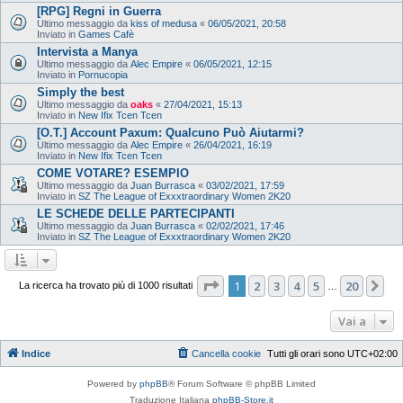
[RPG] Regni in Guerra
Ultimo messaggio da
kiss of medusa
«
06/05/2021, 20:58
Inviato in
Games Cafè
Intervista a Manya
Ultimo messaggio da
Alec Empire
«
06/05/2021, 12:15
Inviato in
Pornucopia
Simply the best
Ultimo messaggio da
oaks
«
27/04/2021, 15:13
Inviato in
New Ifix Tcen Tcen
[O.T.] Account Paxum: Qualcuno Può Aiutarmi?
Ultimo messaggio da
Alec Empire
«
26/04/2021, 16:19
Inviato in
New Ifix Tcen Tcen
COME VOTARE? ESEMPIO
Ultimo messaggio da
Juan Burrasca
«
03/02/2021, 17:59
Inviato in
SZ The League of Exxxtraordinary Women 2K20
LE SCHEDE DELLE PARTECIPANTI
Ultimo messaggio da
Juan Burrasca
«
02/02/2021, 17:46
Inviato in
SZ The League of Exxxtraordinary Women 2K20
Pagina
1
di
20
1
2
3
4
5
20
Pr
La ricerca ha trovato più di 1000 risultati
…
Vai a
Indice
Cancella cookie
Tutti gli orari sono
UTC+02:00
Powered by
phpBB
® Forum Software © phpBB Limited
Traduzione Italiana
phpBB-Store.it