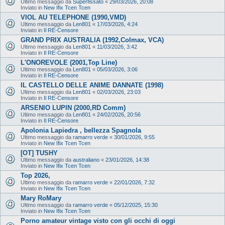
Ultimo messaggio da
Superfissato
«
29/03/2026, 20:08
Inviato in
New Ifix Tcen Tcen
VIOL AU TELEPHONE (1990,VMD)
Ultimo messaggio da
Len801
«
17/03/2026, 4:24
Inviato in
Il RE-Censore
GRAND PRIX AUSTRALIA (1992,Colmax, VCA)
Ultimo messaggio da
Len801
«
11/03/2026, 3:42
Inviato in
Il RE-Censore
L'ONOREVOLE (2001,Top Line)
Ultimo messaggio da
Len801
«
05/03/2026, 3:06
Inviato in
Il RE-Censore
IL CASTELLO DELLE ANIME DANNATE (1998)
Ultimo messaggio da
Len801
«
02/03/2026, 23:03
Inviato in
Il RE-Censore
ARSENIO LUPIN (2000,RD Comm)
Ultimo messaggio da
Len801
«
24/02/2026, 20:56
Inviato in
Il RE-Censore
Apolonia Lapiedra , bellezza Spagnola
Ultimo messaggio da
ramarro verde
«
30/01/2026, 9:55
Inviato in
New Ifix Tcen Tcen
[OT] TUSHY
Ultimo messaggio da
australiano
«
23/01/2026, 14:38
Inviato in
New Ifix Tcen Tcen
Top 2026,
Ultimo messaggio da
ramarro verde
«
22/01/2026, 7:32
Inviato in
New Ifix Tcen Tcen
Mary RoMary
Ultimo messaggio da
ramarro verde
«
05/12/2025, 15:30
Inviato in
New Ifix Tcen Tcen
Porno amateur vintage visto con gli occhi di oggi