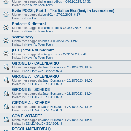
Ultimo messaggio da
hermafroditos
«
06/11/2025, 14:32
Inviato in
New Ifix Tcen Tcen
Evita POZZI, Part 1 - The Italian Era (test, in lavorazione)
Ultimo messaggio da
Len801
«
27/10/2025, 6:17
Inviato in
DataBase XXX
Podcast & dintorni
Ultimo messaggio da
hermafroditos
«
03/09/2025, 10:48
Inviato in
New Ifix Tcen Tcen
scarpe sexy
Ultimo messaggio da
boss
«
05/05/2025, 13:48
Inviato in
New Ifix Tcen Tcen
[O.T.] Storie di migranti
Ultimo messaggio da
Gargarozzo
«
27/11/2023, 7:41
Inviato in
New Ifix Tcen Tcen
GIRONE B - CALENDARIO
Ultimo messaggio da
Juan Burrasca
«
28/10/2023, 18:07
Inviato in
SZ LEAGUE - SEASON 3
GIRONE A - CALENDARIO
Ultimo messaggio da
Juan Burrasca
«
28/10/2023, 18:05
Inviato in
SZ LEAGUE - SEASON 3
GIRONE B - SCHEDE
Ultimo messaggio da
Juan Burrasca
«
28/10/2023, 18:04
Inviato in
SZ LEAGUE - SEASON 3
GIRONE A - SCHEDE
Ultimo messaggio da
Juan Burrasca
«
28/10/2023, 18:03
Inviato in
SZ LEAGUE - SEASON 3
COME VOTARE?
Ultimo messaggio da
Juan Burrasca
«
28/10/2023, 18:01
Inviato in
SZ LEAGUE - SEASON 3
REGOLAMENTO/FAQ