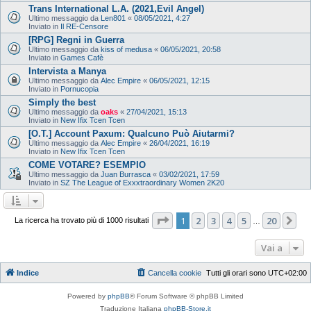
Trans International L.A. (2021,Evil Angel)
Ultimo messaggio da
Len801
«
08/05/2021, 4:27
Inviato in
Il RE-Censore
[RPG] Regni in Guerra
Ultimo messaggio da
kiss of medusa
«
06/05/2021, 20:58
Inviato in
Games Cafè
Intervista a Manya
Ultimo messaggio da
Alec Empire
«
06/05/2021, 12:15
Inviato in
Pornucopia
Simply the best
Ultimo messaggio da
oaks
«
27/04/2021, 15:13
Inviato in
New Ifix Tcen Tcen
[O.T.] Account Paxum: Qualcuno Può Aiutarmi?
Ultimo messaggio da
Alec Empire
«
26/04/2021, 16:19
Inviato in
New Ifix Tcen Tcen
COME VOTARE? ESEMPIO
Ultimo messaggio da
Juan Burrasca
«
03/02/2021, 17:59
Inviato in
SZ The League of Exxxtraordinary Women 2K20
Pagina
1
di
20
1
2
3
4
5
20
Pr
La ricerca ha trovato più di 1000 risultati
…
Vai a
Indice
Cancella cookie
Tutti gli orari sono
UTC+02:00
Powered by
phpBB
® Forum Software © phpBB Limited
Traduzione Italiana
phpBB-Store.it