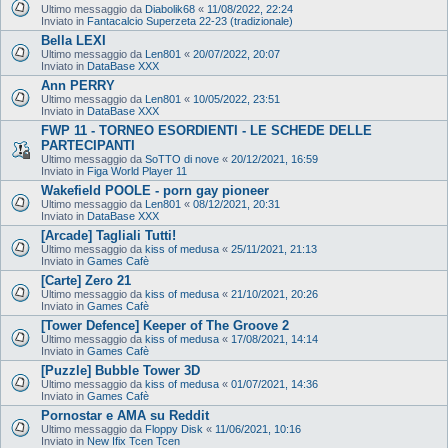
Ultimo messaggio da
Diabolik68
«
11/08/2022, 22:24
Inviato in
Fantacalcio Superzeta 22-23 (tradizionale)
Bella LEXI
Ultimo messaggio da
Len801
«
20/07/2022, 20:07
Inviato in
DataBase XXX
Ann PERRY
Ultimo messaggio da
Len801
«
10/05/2022, 23:51
Inviato in
DataBase XXX
FWP 11 - TORNEO ESORDIENTI - LE SCHEDE DELLE
PARTECIPANTI
Ultimo messaggio da
SoTTO di nove
«
20/12/2021, 16:59
Inviato in
Figa World Player 11
Wakefield POOLE - porn gay pioneer
Ultimo messaggio da
Len801
«
08/12/2021, 20:31
Inviato in
DataBase XXX
[Arcade] Tagliali Tutti!
Ultimo messaggio da
kiss of medusa
«
25/11/2021, 21:13
Inviato in
Games Cafè
[Carte] Zero 21
Ultimo messaggio da
kiss of medusa
«
21/10/2021, 20:26
Inviato in
Games Cafè
[Tower Defence] Keeper of The Groove 2
Ultimo messaggio da
kiss of medusa
«
17/08/2021, 14:14
Inviato in
Games Cafè
[Puzzle] Bubble Tower 3D
Ultimo messaggio da
kiss of medusa
«
01/07/2021, 14:36
Inviato in
Games Cafè
Pornostar e AMA su Reddit
Ultimo messaggio da
Floppy Disk
«
11/06/2021, 10:16
Inviato in
New Ifix Tcen Tcen