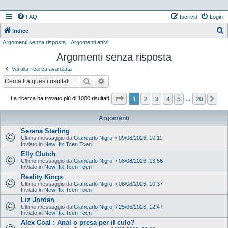
FAQ
Iscriviti
Login
Indice
Argomenti senza risposta
Argomenti attivi
e
Argomenti senza risposta
r
c
Vai alla ricerca avanzata
a
Cerca
Ricerca avanzata
Pagina
1
di
20
1
2
3
4
5
20
Pr
La ricerca ha trovato più di 1000 risultati
…
Argomenti
Serena Sterling
Ultimo messaggio da
Giancarlo Nigro
«
09/08/2026, 10:11
Inviato in
New Ifix Tcen Tcen
Elly Clutch
Ultimo messaggio da
Giancarlo Nigro
«
08/08/2026, 13:56
Inviato in
New Ifix Tcen Tcen
Reality Kings
Ultimo messaggio da
Giancarlo Nigro
«
08/08/2026, 10:37
Inviato in
New Ifix Tcen Tcen
Liz Jordan
Ultimo messaggio da
Giancarlo Nigro
«
25/06/2026, 12:47
Inviato in
New Ifix Tcen Tcen
Alex Coal : Anal o presa per il culo?