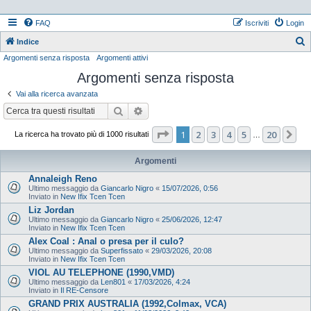
FAQ
Iscriviti
Login
Indice
Argomenti senza risposta
Argomenti attivi
e
Argomenti senza risposta
r
c
Vai alla ricerca avanzata
a
Cerca
Ricerca avanzata
Pagina
1
di
20
1
2
3
4
5
20
Pr
La ricerca ha trovato più di 1000 risultati
…
Argomenti
Annaleigh Reno
Ultimo messaggio da
Giancarlo Nigro
«
15/07/2026, 0:56
Inviato in
New Ifix Tcen Tcen
Liz Jordan
Ultimo messaggio da
Giancarlo Nigro
«
25/06/2026, 12:47
Inviato in
New Ifix Tcen Tcen
Alex Coal : Anal o presa per il culo?
Ultimo messaggio da
Superfissato
«
29/03/2026, 20:08
Inviato in
New Ifix Tcen Tcen
VIOL AU TELEPHONE (1990,VMD)
Ultimo messaggio da
Len801
«
17/03/2026, 4:24
Inviato in
Il RE-Censore
GRAND PRIX AUSTRALIA (1992,Colmax, VCA)