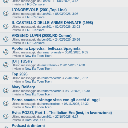
Ultimo messaggio da
Len801
«
11/03/2026, 3:42
Inviato in
Il RE-Censore
L'ONOREVOLE (2001,Top Line)
Ultimo messaggio da
Len801
«
05/03/2026, 3:06
Inviato in
Il RE-Censore
IL CASTELLO DELLE ANIME DANNATE (1998)
Ultimo messaggio da
Len801
«
02/03/2026, 23:03
Inviato in
Il RE-Censore
ARSENIO LUPIN (2000,RD Comm)
Ultimo messaggio da
Len801
«
24/02/2026, 20:56
Inviato in
Il RE-Censore
Apolonia Lapiedra , bellezza Spagnola
Ultimo messaggio da
ramarro verde
«
30/01/2026, 9:55
Inviato in
New Ifix Tcen Tcen
[OT] TUSHY
Ultimo messaggio da
australiano
«
23/01/2026, 14:38
Inviato in
New Ifix Tcen Tcen
Top 2026,
Ultimo messaggio da
ramarro verde
«
22/01/2026, 7:32
Inviato in
New Ifix Tcen Tcen
Mary RoMary
Ultimo messaggio da
ramarro verde
«
05/12/2025, 15:30
Inviato in
New Ifix Tcen Tcen
Porno amateur vintage visto con gli occhi di oggi
Ultimo messaggio da
hermafroditos
«
06/11/2025, 14:32
Inviato in
New Ifix Tcen Tcen
Evita POZZI, Part 1 - The Italian Era (test, in lavorazione)
Ultimo messaggio da
Len801
«
27/10/2025, 6:17
Inviato in
DataBase XXX
Podcast & dintorni