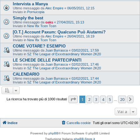
Intervista a Manya
Ultimo messaggio da
Alec Empire
«
06/05/2021, 12:15
Inviato in
Pornucopia
Simply the best
Ultimo messaggio da
oaks
«
27/04/2021, 15:13
Inviato in
New Ifix Tcen Tcen
[O.T.] Account Paxum: Qualcuno Può Aiutarmi?
Ultimo messaggio da
Alec Empire
«
26/04/2021, 16:19
Inviato in
New Ifix Tcen Tcen
COME VOTARE? ESEMPIO
Ultimo messaggio da
Juan Burrasca
«
03/02/2021, 17:59
Inviato in
SZ The League of Exxxtraordinary Women 2K20
LE SCHEDE DELLE PARTECIPANTI
Ultimo messaggio da
Juan Burrasca
«
02/02/2021, 17:46
Inviato in
SZ The League of Exxxtraordinary Women 2K20
CALENDARIO
Ultimo messaggio da
Juan Burrasca
«
02/02/2021, 17:44
Inviato in
SZ The League of Exxxtraordinary Women 2K20
Pagina
1
di
20
1
2
3
4
5
20
Pr
La ricerca ha trovato più di 1000 risultati
…
Vai a
Indice
Cancella cookie
Tutti gli orari sono
UTC+02:00
Powered by
phpBB
® Forum Software © phpBB Limited
Traduzione Italiana
phpBB-Store.it