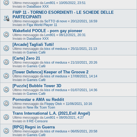
Ultimo messaggio da
Len801
«
10/05/2022, 23:51
Inviato in
DataBase XXX
FWP 11 - TORNEO ESORDIENTI - LE SCHEDE DELLE
PARTECIPANTI
Ultimo messaggio da
SoTTO di nove
«
20/12/2021, 16:59
Inviato in
Figa World Player 11
Wakefield POOLE - porn gay pioneer
Ultimo messaggio da
Len801
«
08/12/2021, 20:31
Inviato in
DataBase XXX
[Arcade] Tagliali Tutti!
Ultimo messaggio da
kiss of medusa
«
25/11/2021, 21:13
Inviato in
Games Cafè
[Carte] Zero 21
Ultimo messaggio da
kiss of medusa
«
21/10/2021, 20:26
Inviato in
Games Cafè
[Tower Defence] Keeper of The Groove 2
Ultimo messaggio da
kiss of medusa
«
17/08/2021, 14:14
Inviato in
Games Cafè
[Puzzle] Bubble Tower 3D
Ultimo messaggio da
kiss of medusa
«
01/07/2021, 14:36
Inviato in
Games Cafè
Pornostar e AMA su Reddit
Ultimo messaggio da
Floppy Disk
«
11/06/2021, 10:16
Inviato in
New Ifix Tcen Tcen
Trans International L.A. (2021,Evil Angel)
Ultimo messaggio da
Len801
«
08/05/2021, 4:27
Inviato in
Il RE-Censore
[RPG] Regni in Guerra
Ultimo messaggio da
kiss of medusa
«
06/05/2021, 20:58
Inviato in
Games Cafè