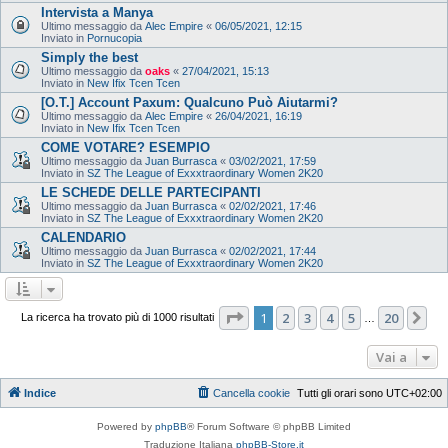
Intervista a Manya
Ultimo messaggio da
Alec Empire
«
06/05/2021, 12:15
Inviato in
Pornucopia
Simply the best
Ultimo messaggio da
oaks
«
27/04/2021, 15:13
Inviato in
New Ifix Tcen Tcen
[O.T.] Account Paxum: Qualcuno Può Aiutarmi?
Ultimo messaggio da
Alec Empire
«
26/04/2021, 16:19
Inviato in
New Ifix Tcen Tcen
COME VOTARE? ESEMPIO
Ultimo messaggio da
Juan Burrasca
«
03/02/2021, 17:59
Inviato in
SZ The League of Exxxtraordinary Women 2K20
LE SCHEDE DELLE PARTECIPANTI
Ultimo messaggio da
Juan Burrasca
«
02/02/2021, 17:46
Inviato in
SZ The League of Exxxtraordinary Women 2K20
CALENDARIO
Ultimo messaggio da
Juan Burrasca
«
02/02/2021, 17:44
Inviato in
SZ The League of Exxxtraordinary Women 2K20
Pagina
1
di
20
1
2
3
4
5
20
Pr
La ricerca ha trovato più di 1000 risultati
…
Vai a
Indice
Cancella cookie
Tutti gli orari sono
UTC+02:00
Powered by
phpBB
® Forum Software © phpBB Limited
Traduzione Italiana
phpBB-Store.it