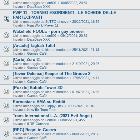
Ultimo messaggio da
Len801
«
10/05/2022, 23:51
Inviato in
DataBase XXX
FWP 11 - TORNEO ESORDIENTI - LE SCHEDE DELLE
PARTECIPANTI
Ultimo messaggio da
SoTTO di nove
«
20/12/2021, 16:59
Inviato in
Figa World Player 11
Wakefield POOLE - porn gay pioneer
Ultimo messaggio da
Len801
«
08/12/2021, 20:31
Inviato in
DataBase XXX
[Arcade] Tagliali Tutti!
Ultimo messaggio da
kiss of medusa
«
25/11/2021, 21:13
Inviato in
Games Cafè
[Carte] Zero 21
Ultimo messaggio da
kiss of medusa
«
21/10/2021, 20:26
Inviato in
Games Cafè
[Tower Defence] Keeper of The Groove 2
Ultimo messaggio da
kiss of medusa
«
17/08/2021, 14:14
Inviato in
Games Cafè
[Puzzle] Bubble Tower 3D
Ultimo messaggio da
kiss of medusa
«
01/07/2021, 14:36
Inviato in
Games Cafè
Pornostar e AMA su Reddit
Ultimo messaggio da
Floppy Disk
«
11/06/2021, 10:16
Inviato in
New Ifix Tcen Tcen
Trans International L.A. (2021,Evil Angel)
Ultimo messaggio da
Len801
«
08/05/2021, 4:27
Inviato in
Il RE-Censore
[RPG] Regni in Guerra
Ultimo messaggio da
kiss of medusa
«
06/05/2021, 20:58
Inviato in
Games Cafè