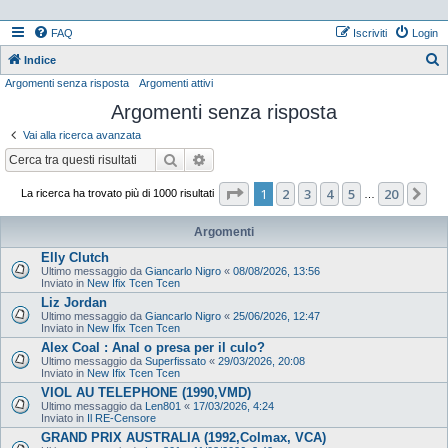
FAQ
Iscriviti
Login
Indice
Argomenti senza risposta
Argomenti attivi
e
Argomenti senza risposta
r
c
Vai alla ricerca avanzata
a
Cerca
Ricerca avanzata
Pagina
1
di
20
1
2
3
4
5
20
Pr
La ricerca ha trovato più di 1000 risultati
…
Argomenti
Elly Clutch
Ultimo messaggio da
Giancarlo Nigro
«
08/08/2026, 13:56
Inviato in
New Ifix Tcen Tcen
Liz Jordan
Ultimo messaggio da
Giancarlo Nigro
«
25/06/2026, 12:47
Inviato in
New Ifix Tcen Tcen
Alex Coal : Anal o presa per il culo?
Ultimo messaggio da
Superfissato
«
29/03/2026, 20:08
Inviato in
New Ifix Tcen Tcen
VIOL AU TELEPHONE (1990,VMD)
Ultimo messaggio da
Len801
«
17/03/2026, 4:24
Inviato in
Il RE-Censore
GRAND PRIX AUSTRALIA (1992,Colmax, VCA)