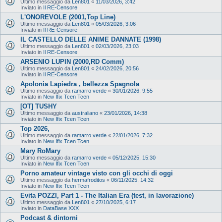
Ultimo messaggio da
Len801
«
11/03/2026, 3:42
Inviato in
Il RE-Censore
L'ONOREVOLE (2001,Top Line)
Ultimo messaggio da
Len801
«
05/03/2026, 3:06
Inviato in
Il RE-Censore
IL CASTELLO DELLE ANIME DANNATE (1998)
Ultimo messaggio da
Len801
«
02/03/2026, 23:03
Inviato in
Il RE-Censore
ARSENIO LUPIN (2000,RD Comm)
Ultimo messaggio da
Len801
«
24/02/2026, 20:56
Inviato in
Il RE-Censore
Apolonia Lapiedra , bellezza Spagnola
Ultimo messaggio da
ramarro verde
«
30/01/2026, 9:55
Inviato in
New Ifix Tcen Tcen
[OT] TUSHY
Ultimo messaggio da
australiano
«
23/01/2026, 14:38
Inviato in
New Ifix Tcen Tcen
Top 2026,
Ultimo messaggio da
ramarro verde
«
22/01/2026, 7:32
Inviato in
New Ifix Tcen Tcen
Mary RoMary
Ultimo messaggio da
ramarro verde
«
05/12/2025, 15:30
Inviato in
New Ifix Tcen Tcen
Porno amateur vintage visto con gli occhi di oggi
Ultimo messaggio da
hermafroditos
«
06/11/2025, 14:32
Inviato in
New Ifix Tcen Tcen
Evita POZZI, Part 1 - The Italian Era (test, in lavorazione)
Ultimo messaggio da
Len801
«
27/10/2025, 6:17
Inviato in
DataBase XXX
Podcast & dintorni