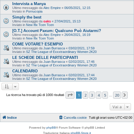
Intervista a Manya
Ultimo messaggio da
Alec Empire
«
06/05/2021, 12:15
Inviato in
Pornucopia
Simply the best
Ultimo messaggio da
oaks
«
27/04/2021, 15:13
Inviato in
New Ifix Tcen Tcen
[O.T.] Account Paxum: Qualcuno Può Aiutarmi?
Ultimo messaggio da
Alec Empire
«
26/04/2021, 16:19
Inviato in
New Ifix Tcen Tcen
COME VOTARE? ESEMPIO
Ultimo messaggio da
Juan Burrasca
«
03/02/2021, 17:59
Inviato in
SZ The League of Exxxtraordinary Women 2K20
LE SCHEDE DELLE PARTECIPANTI
Ultimo messaggio da
Juan Burrasca
«
02/02/2021, 17:46
Inviato in
SZ The League of Exxxtraordinary Women 2K20
CALENDARIO
Ultimo messaggio da
Juan Burrasca
«
02/02/2021, 17:44
Inviato in
SZ The League of Exxxtraordinary Women 2K20
Pagina
1
di
20
1
2
3
4
5
20
Pr
La ricerca ha trovato più di 1000 risultati
…
Vai a
Indice
Cancella cookie
Tutti gli orari sono
UTC+02:00
Powered by
phpBB
® Forum Software © phpBB Limited
Traduzione Italiana
phpBB-Store.it