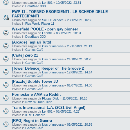
Ultimo messaggio da
Len801
«
10/05/2022, 23:51
Inviato in
DataBase XXX
FWP 11 - TORNEO ESORDIENTI - LE SCHEDE DELLE
PARTECIPANTI
Ultimo messaggio da
SoTTO di nove
«
20/12/2021, 16:59
Inviato in
Figa World Player 11
Wakefield POOLE - porn gay pioneer
Ultimo messaggio da
Len801
«
08/12/2021, 20:31
Inviato in
DataBase XXX
[Arcade] Tagliali Tutti!
Ultimo messaggio da
kiss of medusa
«
25/11/2021, 21:13
Inviato in
Games Cafè
[Carte] Zero 21
Ultimo messaggio da
kiss of medusa
«
21/10/2021, 20:26
Inviato in
Games Cafè
[Tower Defence] Keeper of The Groove 2
Ultimo messaggio da
kiss of medusa
«
17/08/2021, 14:14
Inviato in
Games Cafè
[Puzzle] Bubble Tower 3D
Ultimo messaggio da
kiss of medusa
«
01/07/2021, 14:36
Inviato in
Games Cafè
Pornostar e AMA su Reddit
Ultimo messaggio da
Floppy Disk
«
11/06/2021, 10:16
Inviato in
New Ifix Tcen Tcen
Trans International L.A. (2021,Evil Angel)
Ultimo messaggio da
Len801
«
08/05/2021, 4:27
Inviato in
Il RE-Censore
[RPG] Regni in Guerra
Ultimo messaggio da
kiss of medusa
«
06/05/2021, 20:58
Inviato in
Games Cafè