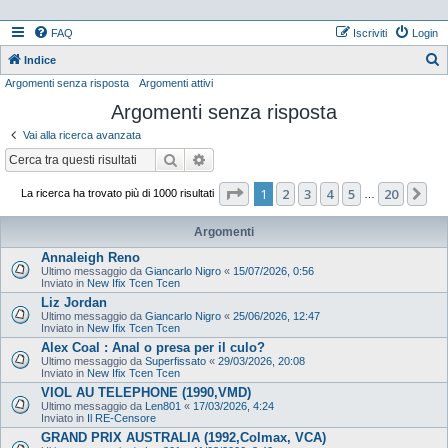
FAQ
Iscriviti
Login
Indice
Argomenti senza risposta
Argomenti attivi
e
Argomenti senza risposta
r
c
Vai alla ricerca avanzata
a
Cerca
Ricerca avanzata
Pagina
1
di
20
1
2
3
4
5
20
Pr
La ricerca ha trovato più di 1000 risultati
…
Argomenti
Annaleigh Reno
Ultimo messaggio da
Giancarlo Nigro
«
15/07/2026, 0:56
Inviato in
New Ifix Tcen Tcen
Liz Jordan
Ultimo messaggio da
Giancarlo Nigro
«
25/06/2026, 12:47
Inviato in
New Ifix Tcen Tcen
Alex Coal : Anal o presa per il culo?
Ultimo messaggio da
Superfissato
«
29/03/2026, 20:08
Inviato in
New Ifix Tcen Tcen
VIOL AU TELEPHONE (1990,VMD)
Ultimo messaggio da
Len801
«
17/03/2026, 4:24
Inviato in
Il RE-Censore
GRAND PRIX AUSTRALIA (1992,Colmax, VCA)