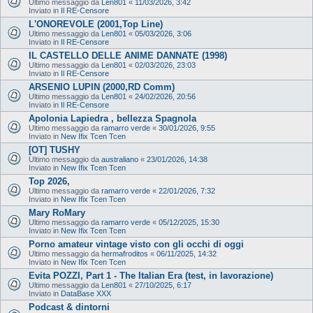
Ultimo messaggio da
Len801
«
11/03/2026, 3:42
Inviato in
Il RE-Censore
L'ONOREVOLE (2001,Top Line)
Ultimo messaggio da
Len801
«
05/03/2026, 3:06
Inviato in
Il RE-Censore
IL CASTELLO DELLE ANIME DANNATE (1998)
Ultimo messaggio da
Len801
«
02/03/2026, 23:03
Inviato in
Il RE-Censore
ARSENIO LUPIN (2000,RD Comm)
Ultimo messaggio da
Len801
«
24/02/2026, 20:56
Inviato in
Il RE-Censore
Apolonia Lapiedra , bellezza Spagnola
Ultimo messaggio da
ramarro verde
«
30/01/2026, 9:55
Inviato in
New Ifix Tcen Tcen
[OT] TUSHY
Ultimo messaggio da
australiano
«
23/01/2026, 14:38
Inviato in
New Ifix Tcen Tcen
Top 2026,
Ultimo messaggio da
ramarro verde
«
22/01/2026, 7:32
Inviato in
New Ifix Tcen Tcen
Mary RoMary
Ultimo messaggio da
ramarro verde
«
05/12/2025, 15:30
Inviato in
New Ifix Tcen Tcen
Porno amateur vintage visto con gli occhi di oggi
Ultimo messaggio da
hermafroditos
«
06/11/2025, 14:32
Inviato in
New Ifix Tcen Tcen
Evita POZZI, Part 1 - The Italian Era (test, in lavorazione)
Ultimo messaggio da
Len801
«
27/10/2025, 6:17
Inviato in
DataBase XXX
Podcast & dintorni