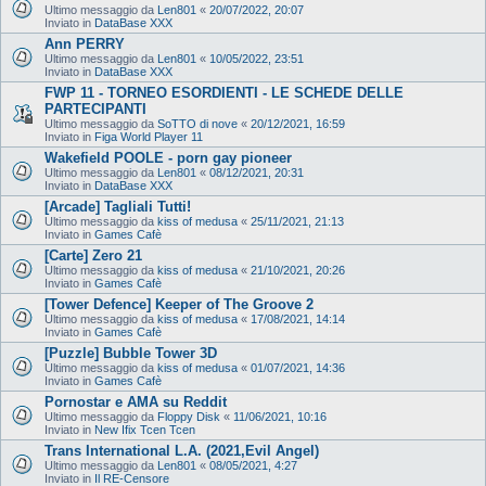
Ultimo messaggio da
Len801
«
20/07/2022, 20:07
Inviato in
DataBase XXX
Ann PERRY
Ultimo messaggio da
Len801
«
10/05/2022, 23:51
Inviato in
DataBase XXX
FWP 11 - TORNEO ESORDIENTI - LE SCHEDE DELLE
PARTECIPANTI
Ultimo messaggio da
SoTTO di nove
«
20/12/2021, 16:59
Inviato in
Figa World Player 11
Wakefield POOLE - porn gay pioneer
Ultimo messaggio da
Len801
«
08/12/2021, 20:31
Inviato in
DataBase XXX
[Arcade] Tagliali Tutti!
Ultimo messaggio da
kiss of medusa
«
25/11/2021, 21:13
Inviato in
Games Cafè
[Carte] Zero 21
Ultimo messaggio da
kiss of medusa
«
21/10/2021, 20:26
Inviato in
Games Cafè
[Tower Defence] Keeper of The Groove 2
Ultimo messaggio da
kiss of medusa
«
17/08/2021, 14:14
Inviato in
Games Cafè
[Puzzle] Bubble Tower 3D
Ultimo messaggio da
kiss of medusa
«
01/07/2021, 14:36
Inviato in
Games Cafè
Pornostar e AMA su Reddit
Ultimo messaggio da
Floppy Disk
«
11/06/2021, 10:16
Inviato in
New Ifix Tcen Tcen
Trans International L.A. (2021,Evil Angel)
Ultimo messaggio da
Len801
«
08/05/2021, 4:27
Inviato in
Il RE-Censore