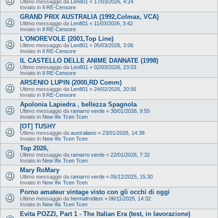
Ultimo messaggio da
Len801
«
17/03/2026, 4:24
Inviato in
Il RE-Censore
GRAND PRIX AUSTRALIA (1992,Colmax, VCA)
Ultimo messaggio da
Len801
«
11/03/2026, 3:42
Inviato in
Il RE-Censore
L'ONOREVOLE (2001,Top Line)
Ultimo messaggio da
Len801
«
05/03/2026, 3:06
Inviato in
Il RE-Censore
IL CASTELLO DELLE ANIME DANNATE (1998)
Ultimo messaggio da
Len801
«
02/03/2026, 23:03
Inviato in
Il RE-Censore
ARSENIO LUPIN (2000,RD Comm)
Ultimo messaggio da
Len801
«
24/02/2026, 20:56
Inviato in
Il RE-Censore
Apolonia Lapiedra , bellezza Spagnola
Ultimo messaggio da
ramarro verde
«
30/01/2026, 9:55
Inviato in
New Ifix Tcen Tcen
[OT] TUSHY
Ultimo messaggio da
australiano
«
23/01/2026, 14:38
Inviato in
New Ifix Tcen Tcen
Top 2026,
Ultimo messaggio da
ramarro verde
«
22/01/2026, 7:32
Inviato in
New Ifix Tcen Tcen
Mary RoMary
Ultimo messaggio da
ramarro verde
«
05/12/2025, 15:30
Inviato in
New Ifix Tcen Tcen
Porno amateur vintage visto con gli occhi di oggi
Ultimo messaggio da
hermafroditos
«
06/11/2025, 14:32
Inviato in
New Ifix Tcen Tcen
Evita POZZI, Part 1 - The Italian Era (test, in lavorazione)