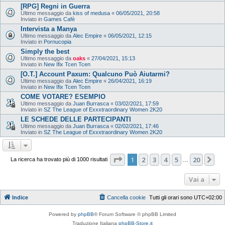
[RPG] Regni in Guerra
Ultimo messaggio da
kiss of medusa
«
06/05/2021, 20:58
Inviato in
Games Cafè
Intervista a Manya
Ultimo messaggio da
Alec Empire
«
06/05/2021, 12:15
Inviato in
Pornucopia
Simply the best
Ultimo messaggio da
oaks
«
27/04/2021, 15:13
Inviato in
New Ifix Tcen Tcen
[O.T.] Account Paxum: Qualcuno Può Aiutarmi?
Ultimo messaggio da
Alec Empire
«
26/04/2021, 16:19
Inviato in
New Ifix Tcen Tcen
COME VOTARE? ESEMPIO
Ultimo messaggio da
Juan Burrasca
«
03/02/2021, 17:59
Inviato in
SZ The League of Exxxtraordinary Women 2K20
LE SCHEDE DELLE PARTECIPANTI
Ultimo messaggio da
Juan Burrasca
«
02/02/2021, 17:46
Inviato in
SZ The League of Exxxtraordinary Women 2K20
Pagina
1
di
20
1
2
3
4
5
20
Pr
La ricerca ha trovato più di 1000 risultati
…
Vai a
Indice
Cancella cookie
Tutti gli orari sono
UTC+02:00
Powered by
phpBB
® Forum Software © phpBB Limited
Traduzione Italiana
phpBB-Store.it