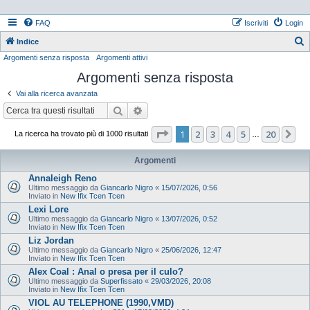
FAQ
Iscriviti
Login
Indice
Argomenti senza risposta
Argomenti attivi
e
Argomenti senza risposta
r
c
Vai alla ricerca avanzata
a
Cerca
Ricerca avanzata
Pagina
1
di
20
1
2
3
4
5
20
Pr
La ricerca ha trovato più di 1000 risultati
…
Argomenti
Annaleigh Reno
Ultimo messaggio da
Giancarlo Nigro
«
15/07/2026, 0:56
Inviato in
New Ifix Tcen Tcen
Lexi Lore
Ultimo messaggio da
Giancarlo Nigro
«
13/07/2026, 0:52
Inviato in
New Ifix Tcen Tcen
Liz Jordan
Ultimo messaggio da
Giancarlo Nigro
«
25/06/2026, 12:47
Inviato in
New Ifix Tcen Tcen
Alex Coal : Anal o presa per il culo?
Ultimo messaggio da
Superfissato
«
29/03/2026, 20:08
Inviato in
New Ifix Tcen Tcen
VIOL AU TELEPHONE (1990,VMD)