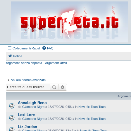
Collegamenti Rapidi
FAQ
Indice
Argomenti senza risposta
Argomenti attivi
Vai alla ricerca avanzata
Cerca
Ricerca avanzata
Argoment
Annaleigh Reno
da
Giancarlo Nigro
»
15/07/2026, 0:56
» in
New Ifix Tcen Tcen
Lexi Lore
da
Giancarlo Nigro
»
13/07/2026, 0:52
» in
New Ifix Tcen Tcen
Liz Jordan
da
Giancarlo Nigro
»
25/06/2026, 12:47
» in
New Ifix Tcen Tcen