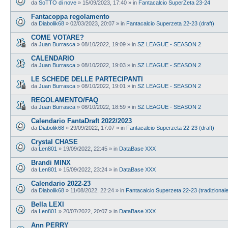
da
SoTTO di nove
»
15/09/2023, 17:40
» in
Fantacalcio SuperZeta 23-24
Fantacoppa regolamento
da
Diabolik68
»
02/03/2023, 20:07
» in
Fantacalcio Superzeta 22-23 (draft)
COME VOTARE?
da
Juan Burrasca
»
08/10/2022, 19:09
» in
SZ LEAGUE - SEASON 2
CALENDARIO
da
Juan Burrasca
»
08/10/2022, 19:03
» in
SZ LEAGUE - SEASON 2
LE SCHEDE DELLE PARTECIPANTI
da
Juan Burrasca
»
08/10/2022, 19:01
» in
SZ LEAGUE - SEASON 2
REGOLAMENTO/FAQ
da
Juan Burrasca
»
08/10/2022, 18:59
» in
SZ LEAGUE - SEASON 2
Calendario FantaDraft 2022/2023
da
Diabolik68
»
29/09/2022, 17:07
» in
Fantacalcio Superzeta 22-23 (draft)
Crystal CHASE
da
Len801
»
19/09/2022, 22:45
» in
DataBase XXX
Brandi MINX
da
Len801
»
15/09/2022, 23:24
» in
DataBase XXX
Calendario 2022-23
da
Diabolik68
»
11/08/2022, 22:24
» in
Fantacalcio Superzeta 22-23 (tradizional
Bella LEXI
da
Len801
»
20/07/2022, 20:07
» in
DataBase XXX
Ann PERRY