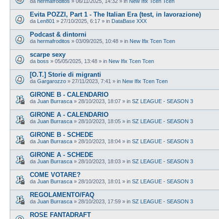
da
hermafroditos
»
06/11/2025, 14:32
» in
New Ifix Tcen Tcen
Evita POZZI, Part 1 - The Italian Era (test, in lavorazione)
da
Len801
»
27/10/2025, 6:17
» in
DataBase XXX
Podcast & dintorni
da
hermafroditos
»
03/09/2025, 10:48
» in
New Ifix Tcen Tcen
scarpe sexy
da
boss
»
05/05/2025, 13:48
» in
New Ifix Tcen Tcen
[O.T.] Storie di migranti
da
Gargarozzo
»
27/11/2023, 7:41
» in
New Ifix Tcen Tcen
GIRONE B - CALENDARIO
da
Juan Burrasca
»
28/10/2023, 18:07
» in
SZ LEAGUE - SEASON 3
GIRONE A - CALENDARIO
da
Juan Burrasca
»
28/10/2023, 18:05
» in
SZ LEAGUE - SEASON 3
GIRONE B - SCHEDE
da
Juan Burrasca
»
28/10/2023, 18:04
» in
SZ LEAGUE - SEASON 3
GIRONE A - SCHEDE
da
Juan Burrasca
»
28/10/2023, 18:03
» in
SZ LEAGUE - SEASON 3
COME VOTARE?
da
Juan Burrasca
»
28/10/2023, 18:01
» in
SZ LEAGUE - SEASON 3
REGOLAMENTO/FAQ
da
Juan Burrasca
»
28/10/2023, 17:59
» in
SZ LEAGUE - SEASON 3
ROSE FANTADRAFT