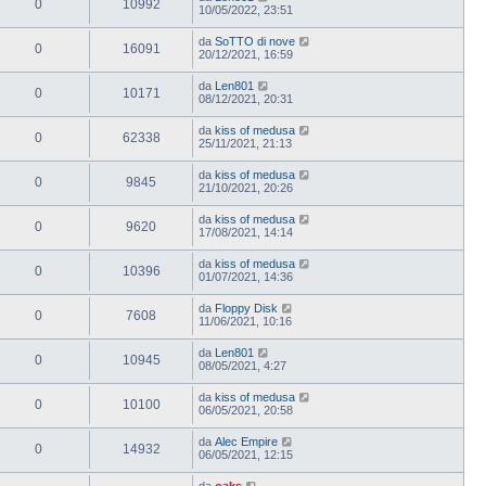
0
10992
10/05/2022, 23:51
da
SoTTO di nove
0
16091
20/12/2021, 16:59
da
Len801
0
10171
08/12/2021, 20:31
da
kiss of medusa
0
62338
25/11/2021, 21:13
da
kiss of medusa
0
9845
21/10/2021, 20:26
da
kiss of medusa
0
9620
17/08/2021, 14:14
da
kiss of medusa
0
10396
01/07/2021, 14:36
da
Floppy Disk
0
7608
11/06/2021, 10:16
da
Len801
0
10945
08/05/2021, 4:27
da
kiss of medusa
0
10100
06/05/2021, 20:58
da
Alec Empire
0
14932
06/05/2021, 12:15
da
oaks