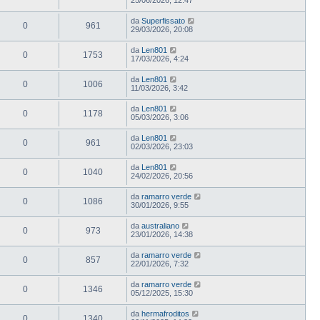
da
Superfissato
0
961
29/03/2026, 20:08
da
Len801
0
1753
17/03/2026, 4:24
da
Len801
0
1006
11/03/2026, 3:42
da
Len801
0
1178
05/03/2026, 3:06
da
Len801
0
961
02/03/2026, 23:03
da
Len801
0
1040
24/02/2026, 20:56
da
ramarro verde
0
1086
30/01/2026, 9:55
da
australiano
0
973
23/01/2026, 14:38
da
ramarro verde
0
857
22/01/2026, 7:32
da
ramarro verde
0
1346
05/12/2025, 15:30
da
hermafroditos
0
1340