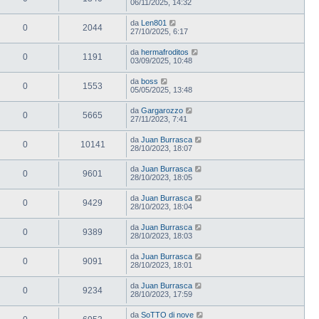
06/11/2025, 14:32
da
Len801
0
2044
27/10/2025, 6:17
da
hermafroditos
0
1191
03/09/2025, 10:48
da
boss
0
1553
05/05/2025, 13:48
da
Gargarozzo
0
5665
27/11/2023, 7:41
da
Juan Burrasca
0
10141
28/10/2023, 18:07
da
Juan Burrasca
0
9601
28/10/2023, 18:05
da
Juan Burrasca
0
9429
28/10/2023, 18:04
da
Juan Burrasca
0
9389
28/10/2023, 18:03
da
Juan Burrasca
0
9091
28/10/2023, 18:01
da
Juan Burrasca
0
9234
28/10/2023, 17:59
da
SoTTO di nove