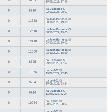
0
6953
15/09/2023, 17:40
da
Diabolik68
0
8310
02/03/2023, 20:07
da
Juan Burrasca
0
11688
08/10/2022, 19:09
da
Juan Burrasca
0
12510
08/10/2022, 19:03
da
Juan Burrasca
0
12110
08/10/2022, 19:01
da
Juan Burrasca
0
11560
08/10/2022, 18:59
da
Diabolik68
0
8695
29/09/2022, 17:07
da
Len801
0
11066
19/09/2022, 22:45
da
Len801
0
9984
15/09/2022, 23:24
da
Diabolik68
0
6724
11/08/2022, 22:24
da
Len801
0
10264
20/07/2022, 20:07
da
Len801