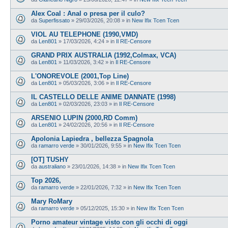
Alex Coal : Anal o presa per il culo?
da
Superfissato
»
29/03/2026, 20:08
» in
New Ifix Tcen Tcen
VIOL AU TELEPHONE (1990,VMD)
da
Len801
»
17/03/2026, 4:24
» in
Il RE-Censore
GRAND PRIX AUSTRALIA (1992,Colmax, VCA)
da
Len801
»
11/03/2026, 3:42
» in
Il RE-Censore
L'ONOREVOLE (2001,Top Line)
da
Len801
»
05/03/2026, 3:06
» in
Il RE-Censore
IL CASTELLO DELLE ANIME DANNATE (1998)
da
Len801
»
02/03/2026, 23:03
» in
Il RE-Censore
ARSENIO LUPIN (2000,RD Comm)
da
Len801
»
24/02/2026, 20:56
» in
Il RE-Censore
Apolonia Lapiedra , bellezza Spagnola
da
ramarro verde
»
30/01/2026, 9:55
» in
New Ifix Tcen Tcen
[OT] TUSHY
da
australiano
»
23/01/2026, 14:38
» in
New Ifix Tcen Tcen
Top 2026,
da
ramarro verde
»
22/01/2026, 7:32
» in
New Ifix Tcen Tcen
Mary RoMary
da
ramarro verde
»
05/12/2025, 15:30
» in
New Ifix Tcen Tcen
Porno amateur vintage visto con gli occhi di oggi