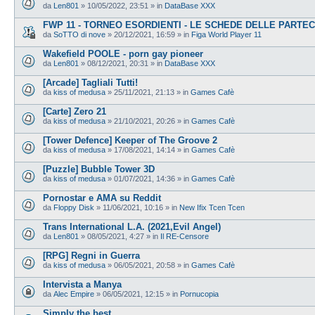
da
Len801
»
10/05/2022, 23:51
» in
DataBase XXX
FWP 11 - TORNEO ESORDIENTI - LE SCHEDE DELLE PARTEC
da
SoTTO di nove
»
20/12/2021, 16:59
» in
Figa World Player 11
Wakefield POOLE - porn gay pioneer
da
Len801
»
08/12/2021, 20:31
» in
DataBase XXX
[Arcade] Tagliali Tutti!
da
kiss of medusa
»
25/11/2021, 21:13
» in
Games Cafè
[Carte] Zero 21
da
kiss of medusa
»
21/10/2021, 20:26
» in
Games Cafè
[Tower Defence] Keeper of The Groove 2
da
kiss of medusa
»
17/08/2021, 14:14
» in
Games Cafè
[Puzzle] Bubble Tower 3D
da
kiss of medusa
»
01/07/2021, 14:36
» in
Games Cafè
Pornostar e AMA su Reddit
da
Floppy Disk
»
11/06/2021, 10:16
» in
New Ifix Tcen Tcen
Trans International L.A. (2021,Evil Angel)
da
Len801
»
08/05/2021, 4:27
» in
Il RE-Censore
[RPG] Regni in Guerra
da
kiss of medusa
»
06/05/2021, 20:58
» in
Games Cafè
Intervista a Manya
da
Alec Empire
»
06/05/2021, 12:15
» in
Pornucopia
Simply the best