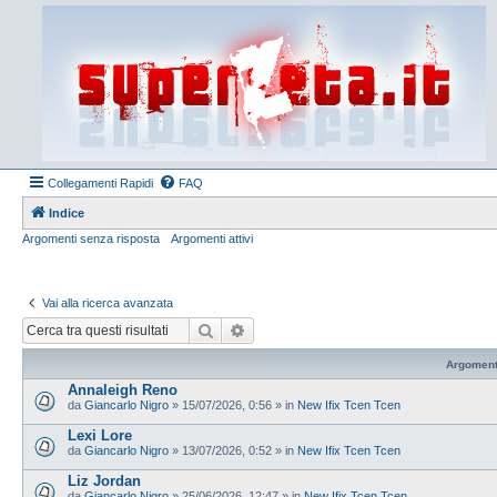
Collegamenti Rapidi
FAQ
Indice
Argomenti senza risposta
Argomenti attivi
Vai alla ricerca avanzata
Cerca
Ricerca avanzata
Argoment
Annaleigh Reno
da
Giancarlo Nigro
»
15/07/2026, 0:56
» in
New Ifix Tcen Tcen
Lexi Lore
da
Giancarlo Nigro
»
13/07/2026, 0:52
» in
New Ifix Tcen Tcen
Liz Jordan
da
Giancarlo Nigro
»
25/06/2026, 12:47
» in
New Ifix Tcen Tcen