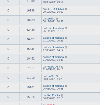
0
11059
10/05/2022, 23:51
da
SoTTO di nove
0
16198
20/12/2021, 16:59
da
Len801
0
10233
08/12/2021, 20:31
da
kiss of medusa
0
62439
25/11/2021, 21:13
da
kiss of medusa
0
9907
21/10/2021, 20:26
da
kiss of medusa
0
9700
17/08/2021, 14:14
da
kiss of medusa
0
10452
01/07/2021, 14:36
da
Floppy Disk
0
7657
11/06/2021, 10:16
da
Len801
0
11010
08/05/2021, 4:27
da
kiss of medusa
0
10161
06/05/2021, 20:58
da
Alec Empire
0
15015
06/05/2021, 12:15
da
oaks