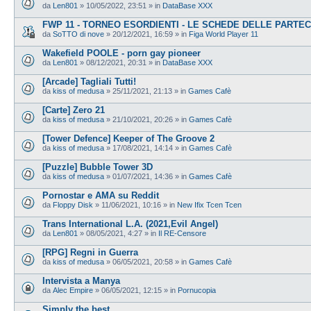
da
Len801
»
10/05/2022, 23:51
» in
DataBase XXX
FWP 11 - TORNEO ESORDIENTI - LE SCHEDE DELLE PARTEC
da
SoTTO di nove
»
20/12/2021, 16:59
» in
Figa World Player 11
Wakefield POOLE - porn gay pioneer
da
Len801
»
08/12/2021, 20:31
» in
DataBase XXX
[Arcade] Tagliali Tutti!
da
kiss of medusa
»
25/11/2021, 21:13
» in
Games Cafè
[Carte] Zero 21
da
kiss of medusa
»
21/10/2021, 20:26
» in
Games Cafè
[Tower Defence] Keeper of The Groove 2
da
kiss of medusa
»
17/08/2021, 14:14
» in
Games Cafè
[Puzzle] Bubble Tower 3D
da
kiss of medusa
»
01/07/2021, 14:36
» in
Games Cafè
Pornostar e AMA su Reddit
da
Floppy Disk
»
11/06/2021, 10:16
» in
New Ifix Tcen Tcen
Trans International L.A. (2021,Evil Angel)
da
Len801
»
08/05/2021, 4:27
» in
Il RE-Censore
[RPG] Regni in Guerra
da
kiss of medusa
»
06/05/2021, 20:58
» in
Games Cafè
Intervista a Manya
da
Alec Empire
»
06/05/2021, 12:15
» in
Pornucopia
Simply the best