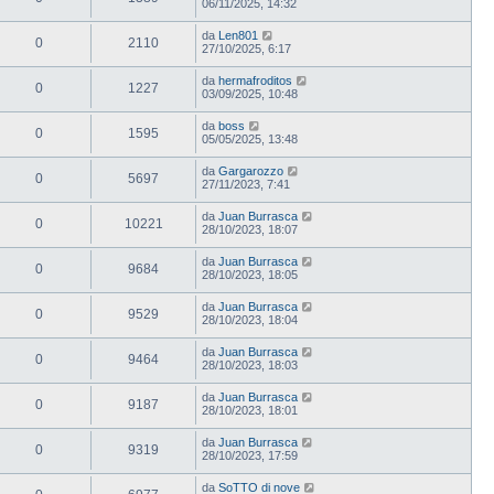
06/11/2025, 14:32
da
Len801
0
2110
27/10/2025, 6:17
da
hermafroditos
0
1227
03/09/2025, 10:48
da
boss
0
1595
05/05/2025, 13:48
da
Gargarozzo
0
5697
27/11/2023, 7:41
da
Juan Burrasca
0
10221
28/10/2023, 18:07
da
Juan Burrasca
0
9684
28/10/2023, 18:05
da
Juan Burrasca
0
9529
28/10/2023, 18:04
da
Juan Burrasca
0
9464
28/10/2023, 18:03
da
Juan Burrasca
0
9187
28/10/2023, 18:01
da
Juan Burrasca
0
9319
28/10/2023, 17:59
da
SoTTO di nove