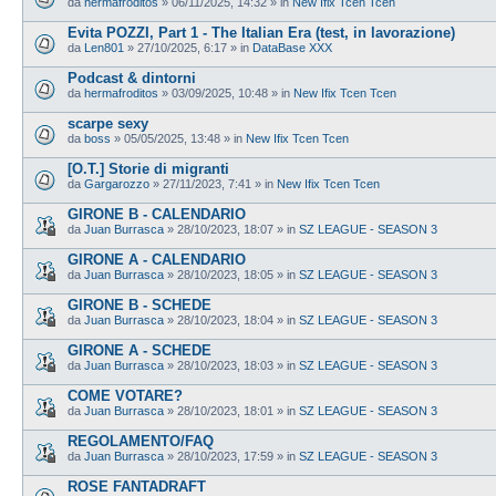
da
hermafroditos
»
06/11/2025, 14:32
» in
New Ifix Tcen Tcen
Evita POZZI, Part 1 - The Italian Era (test, in lavorazione)
da
Len801
»
27/10/2025, 6:17
» in
DataBase XXX
Podcast & dintorni
da
hermafroditos
»
03/09/2025, 10:48
» in
New Ifix Tcen Tcen
scarpe sexy
da
boss
»
05/05/2025, 13:48
» in
New Ifix Tcen Tcen
[O.T.] Storie di migranti
da
Gargarozzo
»
27/11/2023, 7:41
» in
New Ifix Tcen Tcen
GIRONE B - CALENDARIO
da
Juan Burrasca
»
28/10/2023, 18:07
» in
SZ LEAGUE - SEASON 3
GIRONE A - CALENDARIO
da
Juan Burrasca
»
28/10/2023, 18:05
» in
SZ LEAGUE - SEASON 3
GIRONE B - SCHEDE
da
Juan Burrasca
»
28/10/2023, 18:04
» in
SZ LEAGUE - SEASON 3
GIRONE A - SCHEDE
da
Juan Burrasca
»
28/10/2023, 18:03
» in
SZ LEAGUE - SEASON 3
COME VOTARE?
da
Juan Burrasca
»
28/10/2023, 18:01
» in
SZ LEAGUE - SEASON 3
REGOLAMENTO/FAQ
da
Juan Burrasca
»
28/10/2023, 17:59
» in
SZ LEAGUE - SEASON 3
ROSE FANTADRAFT