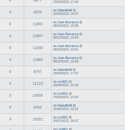
0
6977
15/09/2023, 17:40
da
Diabolik68
0
8370
02/03/2023, 20:07
da
Juan Burrasca
0
11801
08/10/2022, 19:09
da
Juan Burrasca
0
12607
08/10/2022, 19:03
da
Juan Burrasca
0
12205
08/10/2022, 19:01
da
Juan Burrasca
0
11660
08/10/2022, 18:59
da
Diabolik68
0
8747
29/09/2022, 17:07
da
Len801
0
11123
19/09/2022, 22:45
da
Len801
0
10055
15/09/2022, 23:24
da
Diabolik68
0
6762
11/08/2022, 22:24
da
Len801
0
10321
20/07/2022, 20:07
da
Len801