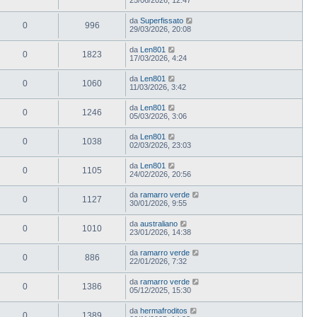
da
Superfissato
0
996
29/03/2026, 20:08
da
Len801
0
1823
17/03/2026, 4:24
da
Len801
0
1060
11/03/2026, 3:42
da
Len801
0
1246
05/03/2026, 3:06
da
Len801
0
1038
02/03/2026, 23:03
da
Len801
0
1105
24/02/2026, 20:56
da
ramarro verde
0
1127
30/01/2026, 9:55
da
australiano
0
1010
23/01/2026, 14:38
da
ramarro verde
0
886
22/01/2026, 7:32
da
ramarro verde
0
1386
05/12/2025, 15:30
da
hermafroditos
0
1389