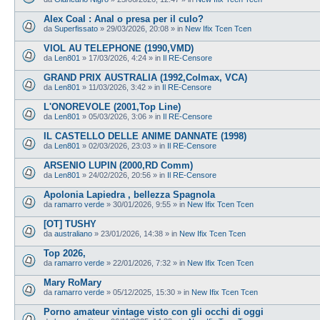
Alex Coal : Anal o presa per il culo?
da
Superfissato
»
29/03/2026, 20:08
» in
New Ifix Tcen Tcen
VIOL AU TELEPHONE (1990,VMD)
da
Len801
»
17/03/2026, 4:24
» in
Il RE-Censore
GRAND PRIX AUSTRALIA (1992,Colmax, VCA)
da
Len801
»
11/03/2026, 3:42
» in
Il RE-Censore
L'ONOREVOLE (2001,Top Line)
da
Len801
»
05/03/2026, 3:06
» in
Il RE-Censore
IL CASTELLO DELLE ANIME DANNATE (1998)
da
Len801
»
02/03/2026, 23:03
» in
Il RE-Censore
ARSENIO LUPIN (2000,RD Comm)
da
Len801
»
24/02/2026, 20:56
» in
Il RE-Censore
Apolonia Lapiedra , bellezza Spagnola
da
ramarro verde
»
30/01/2026, 9:55
» in
New Ifix Tcen Tcen
[OT] TUSHY
da
australiano
»
23/01/2026, 14:38
» in
New Ifix Tcen Tcen
Top 2026,
da
ramarro verde
»
22/01/2026, 7:32
» in
New Ifix Tcen Tcen
Mary RoMary
da
ramarro verde
»
05/12/2025, 15:30
» in
New Ifix Tcen Tcen
Porno amateur vintage visto con gli occhi di oggi