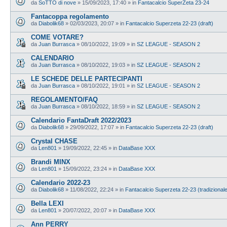
da
SoTTO di nove
»
15/09/2023, 17:40
» in
Fantacalcio SuperZeta 23-24
Fantacoppa regolamento
da
Diabolik68
»
02/03/2023, 20:07
» in
Fantacalcio Superzeta 22-23 (draft)
COME VOTARE?
da
Juan Burrasca
»
08/10/2022, 19:09
» in
SZ LEAGUE - SEASON 2
CALENDARIO
da
Juan Burrasca
»
08/10/2022, 19:03
» in
SZ LEAGUE - SEASON 2
LE SCHEDE DELLE PARTECIPANTI
da
Juan Burrasca
»
08/10/2022, 19:01
» in
SZ LEAGUE - SEASON 2
REGOLAMENTO/FAQ
da
Juan Burrasca
»
08/10/2022, 18:59
» in
SZ LEAGUE - SEASON 2
Calendario FantaDraft 2022/2023
da
Diabolik68
»
29/09/2022, 17:07
» in
Fantacalcio Superzeta 22-23 (draft)
Crystal CHASE
da
Len801
»
19/09/2022, 22:45
» in
DataBase XXX
Brandi MINX
da
Len801
»
15/09/2022, 23:24
» in
DataBase XXX
Calendario 2022-23
da
Diabolik68
»
11/08/2022, 22:24
» in
Fantacalcio Superzeta 22-23 (tradizional
Bella LEXI
da
Len801
»
20/07/2022, 20:07
» in
DataBase XXX
Ann PERRY