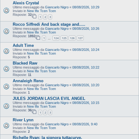
Alexis Crystal
Ultimo messaggio da
Giancarlo Nigro
«
08/08/2026, 10:29
Inviato in
New Ifix Tcen Tcen
Risposte:
32
1
2
3
Rocco Siffredi And back stage and.....
Ultimo messaggio da
Giancarlo Nigro
«
08/08/2026, 10:26
Inviato in
New Ifix Tcen Tcen
Risposte:
1892
1
124
125
126
127
…
Adult Time
Ultimo messaggio da
Giancarlo Nigro
«
08/08/2026, 10:24
Inviato in
New Ifix Tcen Tcen
Risposte:
5
Blacked Raw
Ultimo messaggio da
Giancarlo Nigro
«
08/08/2026, 10:22
Inviato in
New Ifix Tcen Tcen
Risposte:
11
Annaleigh Reno
Ultimo messaggio da
Giancarlo Nigro
«
08/08/2026, 10:20
Inviato in
New Ifix Tcen Tcen
Risposte:
1
JULES JORDAN LASCIA EVIL ANGEL
Ultimo messaggio da
Giancarlo Nigro
«
08/08/2026, 10:15
Inviato in
New Ifix Tcen Tcen
Risposte:
36
1
2
3
River Lynn
Ultimo messaggio da
Giancarlo Nigro
«
08/08/2026, 9:40
Inviato in
New Ifix Tcen Tcen
Risposte:
2
Richelle Ryan: la signora tuttacurve.