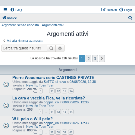
FAQ
Iscriviti
Login
Indice
Argomenti senza risposta
Argomenti attivi
e
Argomenti attivi
r
c
Vai alla ricerca avanzata
a
Cerca
Ricerca avanzata
1
2
3
Prossimo
La ricerca ha trovato 116 risultati
Argomenti
Pierre Woodman: serie CASTINGS PRIVATE
Ultimo messaggio da
SoTTO di nove
«
08/08/2026, 12:38
Inviato in
New Ifix Tcen Tcen
Risposte:
201
1
11
12
13
14
…
La cara e vecchia Fica, ve la ricordate?
Ultimo messaggio da
coppia_co
«
08/08/2026, 12:36
Inviato in
New Ifix Tcen Tcen
Risposte:
208
1
11
12
13
14
…
W il pelo o W il pelo?
Ultimo messaggio da
coppia_co
«
08/08/2026, 12:33
Inviato in
New Ifix Tcen Tcen
Risposte:
893
1
57
58
59
60
…