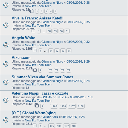
Ultimo messaggio da
Giancarlo Nigro
«
08/08/2026, 9:38
Inviato in
New Ifix Tcen Tcen
Risposte:
62
1
2
3
4
5
Vive la France: Anissa Kate!!!
Ultimo messaggio da
Giancarlo Nigro
«
08/08/2026, 9:35
Inviato in
New Ifix Tcen Tcen
Risposte:
907
1
58
59
60
61
…
Angela White
Ultimo messaggio da
Giancarlo Nigro
«
08/08/2026, 9:32
Inviato in
New Ifix Tcen Tcen
Risposte:
1395
1
91
92
93
94
…
Vixen.com
Ultimo messaggio da
Giancarlo Nigro
«
08/08/2026, 9:29
Inviato in
New Ifix Tcen Tcen
Risposte:
1171
1
76
77
78
79
…
Summer Vixen aka Summer Jones
Ultimo messaggio da
Giancarlo Nigro
«
08/08/2026, 9:24
Inviato in
New Ifix Tcen Tcen
Risposte:
13
Valentina Nappi: cazzi e cazzate
Ultimo messaggio da
OSCAR VENEZIA
«
08/08/2026, 7:53
Inviato in
New Ifix Tcen Tcen
Risposte:
16619
1
1105
1106
1107
1108
…
[O.T.] Global Warm(n)ing
Ultimo messaggio da
GeishaBalls
«
08/08/2026, 7:28
Inviato in
New Ifix Tcen Tcen
Risposte:
2816
1
185
186
187
188
…