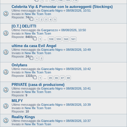
…
Celebrita Vip & Pornostar con le autoreggenti (Stockings)
Ultimo messaggio da
Giancarlo Nigro
«
08/08/2026, 10:51
Inviato in
New Ifix Tcen Tcen
Risposte:
74
1
2
3
4
5
[O.T.] DELITTI
Ultimo messaggio da
Gargarozzo
«
08/08/2026, 10:50
Inviato in
New Ifix Tcen Tcen
Risposte:
8403
1
558
559
560
561
…
ultime da casa Evil Angel
Ultimo messaggio da
Giancarlo Nigro
«
08/08/2026, 10:49
Inviato in
New Ifix Tcen Tcen
Risposte:
24
1
2
Onlyfans
Ultimo messaggio da
Giancarlo Nigro
«
08/08/2026, 10:42
Inviato in
New Ifix Tcen Tcen
Risposte:
1315
1
85
86
87
88
…
PRIVATE (casa di produzione)
Ultimo messaggio da
Giancarlo Nigro
«
08/08/2026, 10:41
Inviato in
New Ifix Tcen Tcen
Risposte:
9
MILFY
Ultimo messaggio da
Giancarlo Nigro
«
08/08/2026, 10:39
Inviato in
New Ifix Tcen Tcen
Risposte:
10
Reality Kings
Ultimo messaggio da
Giancarlo Nigro
«
08/08/2026, 10:37
Inviato in
New Ifix Tcen Tcen