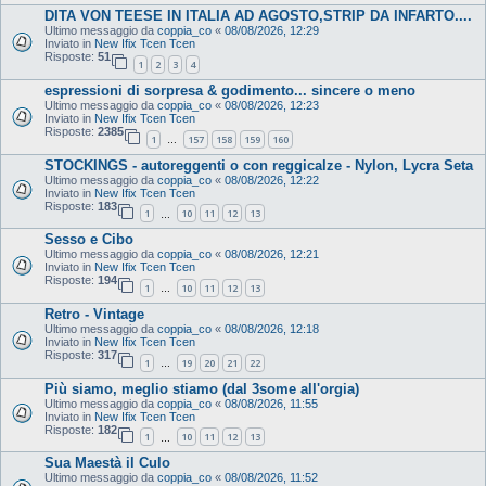
DITA VON TEESE IN ITALIA AD AGOSTO,STRIP DA INFARTO....
Ultimo messaggio da
coppia_co
«
08/08/2026, 12:29
Inviato in
New Ifix Tcen Tcen
Risposte:
51
1
2
3
4
espressioni di sorpresa & godimento... sincere o meno
Ultimo messaggio da
coppia_co
«
08/08/2026, 12:23
Inviato in
New Ifix Tcen Tcen
Risposte:
2385
1
157
158
159
160
…
STOCKINGS - autoreggenti o con reggicalze - Nylon, Lycra Seta
Ultimo messaggio da
coppia_co
«
08/08/2026, 12:22
Inviato in
New Ifix Tcen Tcen
Risposte:
183
1
10
11
12
13
…
Sesso e Cibo
Ultimo messaggio da
coppia_co
«
08/08/2026, 12:21
Inviato in
New Ifix Tcen Tcen
Risposte:
194
1
10
11
12
13
…
Retro - Vintage
Ultimo messaggio da
coppia_co
«
08/08/2026, 12:18
Inviato in
New Ifix Tcen Tcen
Risposte:
317
1
19
20
21
22
…
Più siamo, meglio stiamo (dal 3some all'orgia)
Ultimo messaggio da
coppia_co
«
08/08/2026, 11:55
Inviato in
New Ifix Tcen Tcen
Risposte:
182
1
10
11
12
13
…
Sua Maestà il Culo
Ultimo messaggio da
coppia_co
«
08/08/2026, 11:52