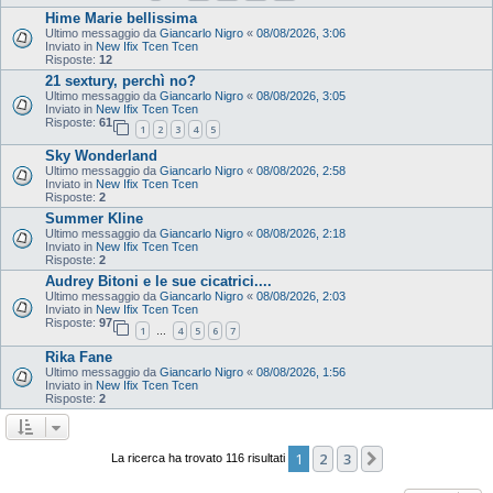
Hime Marie bellissima
Ultimo messaggio da
Giancarlo Nigro
«
08/08/2026, 3:06
Inviato in
New Ifix Tcen Tcen
Risposte:
12
21 sextury, perchì no?
Ultimo messaggio da
Giancarlo Nigro
«
08/08/2026, 3:05
Inviato in
New Ifix Tcen Tcen
Risposte:
61
1
2
3
4
5
Sky Wonderland
Ultimo messaggio da
Giancarlo Nigro
«
08/08/2026, 2:58
Inviato in
New Ifix Tcen Tcen
Risposte:
2
Summer Kline
Ultimo messaggio da
Giancarlo Nigro
«
08/08/2026, 2:18
Inviato in
New Ifix Tcen Tcen
Risposte:
2
Audrey Bitoni e le sue cicatrici....
Ultimo messaggio da
Giancarlo Nigro
«
08/08/2026, 2:03
Inviato in
New Ifix Tcen Tcen
Risposte:
97
1
4
5
6
7
…
Rika Fane
Ultimo messaggio da
Giancarlo Nigro
«
08/08/2026, 1:56
Inviato in
New Ifix Tcen Tcen
Risposte:
2
1
2
3
Prossimo
La ricerca ha trovato 116 risultati