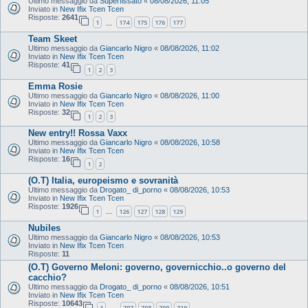
Ultimo messaggio da
Superfissato
«
08/08/2026, 11:05
Inviato in
New Ifix Tcen Tcen
Risposte:
2641
1
174
175
176
177
…
Team Skeet
Ultimo messaggio da
Giancarlo Nigro
«
08/08/2026, 11:02
Inviato in
New Ifix Tcen Tcen
Risposte:
41
1
2
3
Emma Rosie
Ultimo messaggio da
Giancarlo Nigro
«
08/08/2026, 11:00
Inviato in
New Ifix Tcen Tcen
Risposte:
32
1
2
3
New entry!! Rossa Vaxx
Ultimo messaggio da
Giancarlo Nigro
«
08/08/2026, 10:58
Inviato in
New Ifix Tcen Tcen
Risposte:
16
1
2
(O.T) Italia, europeismo e sovranità
Ultimo messaggio da
Drogato_ di_porno
«
08/08/2026, 10:53
Inviato in
New Ifix Tcen Tcen
Risposte:
1926
1
126
127
128
129
…
Nubiles
Ultimo messaggio da
Giancarlo Nigro
«
08/08/2026, 10:53
Inviato in
New Ifix Tcen Tcen
Risposte:
11
(O.T) Governo Meloni: governo, governicchio..o governo del
cacchio?
Ultimo messaggio da
Drogato_ di_porno
«
08/08/2026, 10:51
Inviato in
New Ifix Tcen Tcen
Risposte:
10643
1
707
708
709
710