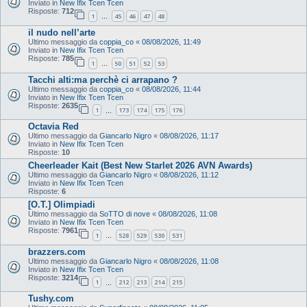
Inviato in
New Ifix Tcen Tcen
Risposte:
712
1
45
46
47
48
…
il nudo nell’arte
Ultimo messaggio da
coppia_co
«
08/08/2026, 11:49
Inviato in
New Ifix Tcen Tcen
Risposte:
785
1
50
51
52
53
…
Tacchi alti:ma perchè ci arrapano ?
Ultimo messaggio da
coppia_co
«
08/08/2026, 11:44
Inviato in
New Ifix Tcen Tcen
Risposte:
2635
1
173
174
175
176
…
Octavia Red
Ultimo messaggio da
Giancarlo Nigro
«
08/08/2026, 11:17
Inviato in
New Ifix Tcen Tcen
Risposte:
10
Cheerleader Kait (Best New Starlet 2026 AVN Awards)
Ultimo messaggio da
Giancarlo Nigro
«
08/08/2026, 11:12
Inviato in
New Ifix Tcen Tcen
Risposte:
6
[O.T.] Olimpiadi
Ultimo messaggio da
SoTTO di nove
«
08/08/2026, 11:08
Inviato in
New Ifix Tcen Tcen
Risposte:
7961
1
528
529
530
531
…
brazzers.com
Ultimo messaggio da
Giancarlo Nigro
«
08/08/2026, 11:08
Inviato in
New Ifix Tcen Tcen
Risposte:
3214
1
212
213
214
215
…
Tushy.com