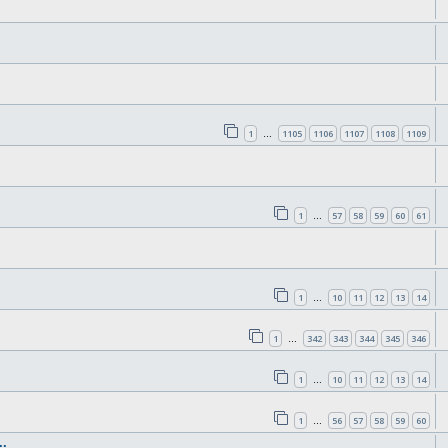
1
1105
1106
1107
1108
1109
…
1
57
58
59
60
61
…
1
10
11
12
13
14
…
1
342
343
344
345
346
…
1
10
11
12
13
14
…
1
56
57
58
59
60
…
.