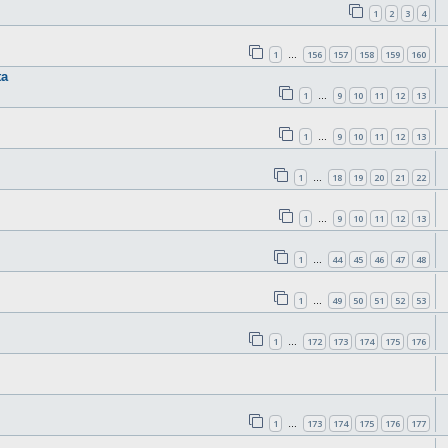
1
2
3
4
1
156
157
158
159
160
…
ta
1
9
10
11
12
13
…
1
9
10
11
12
13
…
1
18
19
20
21
22
…
1
9
10
11
12
13
…
1
44
45
46
47
48
…
1
49
50
51
52
53
…
1
172
173
174
175
176
…
1
173
174
175
176
177
…