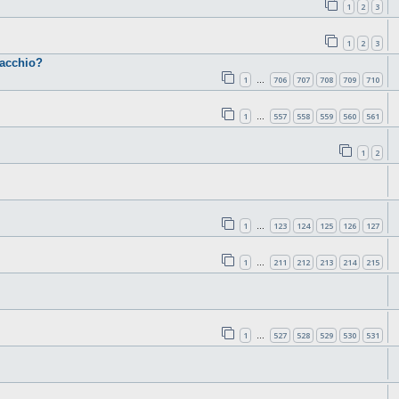
1
2
3
1
2
3
cacchio?
1
706
707
708
709
710
…
1
557
558
559
560
561
…
1
2
1
123
124
125
126
127
…
1
211
212
213
214
215
…
1
527
528
529
530
531
…