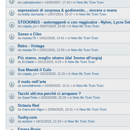
da
cattivipensieri
»
16/05/2007, 17:19
» in
New Ifix Tcen Tcen
espressioni di sorpresa & godimento... sincere o meno
da
teddy duchamp
»
13/07/2014, 16:37
» in
New Ifix Tcen Tcen
STOCKINGS - autoreggenti o con reggicalze - Nylon, Lycra Se
da
coppia_co
»
06/07/2026, 10:58
» in
New Ifix Tcen Tcen
Sesso e Cibo
da
maniac79
»
14/01/2026, 14:01
» in
New Ifix Tcen Tcen
Retro - Vintage
da
maniac79
»
13/01/2026, 12:05
» in
New Ifix Tcen Tcen
Più siamo, meglio stiamo (dal 3some all'orgia)
da
El Diablo
»
20/12/2025, 8:26
» in
New Ifix Tcen Tcen
Sua Maestà il Culo
da
coppia_co
»
15/10/2025, 11:15
» in
New Ifix Tcen Tcen
il nudo nell’arte
da
sensibilmente
»
02/09/2025, 10:11
» in
New Ifix Tcen Tcen
Tacchi alti:ma perchè ci arrapano ?
da
SuperTette
»
03/03/2008, 20:26
» in
New Ifix Tcen Tcen
Octavia Red
da
Giancarlo Nigro
»
23/06/2026, 10:31
» in
New Ifix Tcen Tcen
Tushy.com
da
asdone
»
18/11/2015, 21:18
» in
New Ifix Tcen Tcen
Emma Rosie