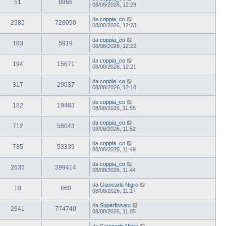
51
8966
08/08/2026, 12:29
da
coppia_co
2385
728050
08/08/2026, 12:23
da
coppia_co
183
5919
08/08/2026, 12:22
da
coppia_co
194
15671
08/08/2026, 12:21
da
coppia_co
317
29037
08/08/2026, 12:18
da
coppia_co
182
19483
08/08/2026, 11:55
da
coppia_co
712
58043
08/08/2026, 11:52
da
coppia_co
785
53339
08/08/2026, 11:49
da
coppia_co
2635
399414
08/08/2026, 11:44
da
Giancarlo Nigro
10
660
08/08/2026, 11:17
da
Superfissato
2641
774740
08/08/2026, 11:05