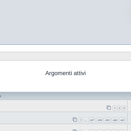
Argomenti attivi
i
1
2
3
1
437
438
439
440
441
…