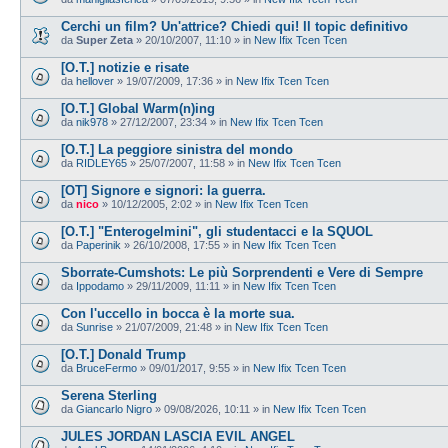
Cerchi un film? Un'attrice? Chiedi qui! Il topic definitivo
da
Super Zeta
»
20/10/2007, 11:10
» in
New Ifix Tcen Tcen
[O.T.] notizie e risate
da
hellover
»
19/07/2009, 17:36
» in
New Ifix Tcen Tcen
[O.T.] Global Warm(n)ing
da
nik978
»
27/12/2007, 23:34
» in
New Ifix Tcen Tcen
[O.T.] La peggiore sinistra del mondo
da
RIDLEY65
»
25/07/2007, 11:58
» in
New Ifix Tcen Tcen
[OT] Signore e signori: la guerra.
da
nico
»
10/12/2005, 2:02
» in
New Ifix Tcen Tcen
[O.T.] "Enterogelmini", gli studentacci e la SQUOL
da
Paperinik
»
26/10/2008, 17:55
» in
New Ifix Tcen Tcen
Sborrate-Cumshots: Le più Sorprendenti e Vere di Sempre
da
Ippodamo
»
29/11/2009, 11:11
» in
New Ifix Tcen Tcen
Con l'uccello in bocca è la morte sua.
da
Sunrise
»
21/07/2009, 21:48
» in
New Ifix Tcen Tcen
[O.T.] Donald Trump
da
BruceFermo
»
09/01/2017, 9:55
» in
New Ifix Tcen Tcen
Serena Sterling
da
Giancarlo Nigro
»
09/08/2026, 10:11
» in
New Ifix Tcen Tcen
JULES JORDAN LASCIA EVIL ANGEL