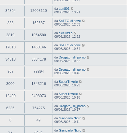
da
Len801
34894
12003110
09/08/2026, 13:21
da
SoTTO di nove
888
152687
09/08/2026, 12:33
da
cicciuzzo
2819
1054580
09/08/2026, 12:22
da
SoTTO di nove
17013
1460146
09/08/2026, 10:54
da
Drogato_ di_porno
34518
3534178
09/08/2026, 10:52
da
Drogato_ di_porno
867
78894
09/08/2026, 10:46
da
SuperTrivelle
3000
1343216
09/08/2026, 10:23
da
SuperTrivelle
12499
2408073
09/08/2026, 10:18
da
Drogato_ di_porno
6236
754275
09/08/2026, 10:17
da
Giancarlo Nigro
0
49
09/08/2026, 10:11
da
Giancarlo Nigro
37
6434