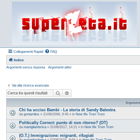
Collegamenti Rapidi
FAQ
Indice
Argomenti senza risposta
Argomenti attivi
Vai alla ricerca avanzata
Cerca
Ricerca avanzata
Argoment
Chi ha ucciso Bambi - La storia di Sandy Balestra
da
gretamilos
»
21/06/2006, 9:45
» in
New Ifix Tcen Tcen
Politically Correct: punto di non ritorno? (OT)
da
manigliasferica
»
31/08/2017, 14:21
» in
New Ifix Tcen Tcen
(O.T.) Immigrazione: migranti, rifugiati
da
manigliasferica
»
07/09/2015, 9:56
» in
New Ifix Tcen Tcen