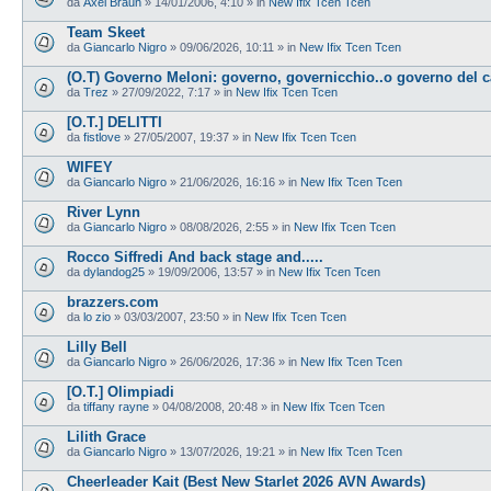
da
Axel Braun
»
14/01/2006, 4:10
» in
New Ifix Tcen Tcen
Team Skeet
da
Giancarlo Nigro
»
09/06/2026, 10:11
» in
New Ifix Tcen Tcen
(O.T) Governo Meloni: governo, governicchio..o governo del 
da
Trez
»
27/09/2022, 7:17
» in
New Ifix Tcen Tcen
[O.T.] DELITTI
da
fistlove
»
27/05/2007, 19:37
» in
New Ifix Tcen Tcen
WIFEY
da
Giancarlo Nigro
»
21/06/2026, 16:16
» in
New Ifix Tcen Tcen
River Lynn
da
Giancarlo Nigro
»
08/08/2026, 2:55
» in
New Ifix Tcen Tcen
Rocco Siffredi And back stage and.....
da
dylandog25
»
19/09/2006, 13:57
» in
New Ifix Tcen Tcen
brazzers.com
da
lo zio
»
03/03/2007, 23:50
» in
New Ifix Tcen Tcen
Lilly Bell
da
Giancarlo Nigro
»
26/06/2026, 17:36
» in
New Ifix Tcen Tcen
[O.T.] Olimpiadi
da
tiffany rayne
»
04/08/2008, 20:48
» in
New Ifix Tcen Tcen
Lilith Grace
da
Giancarlo Nigro
»
13/07/2026, 19:21
» in
New Ifix Tcen Tcen
Cheerleader Kait (Best New Starlet 2026 AVN Awards)