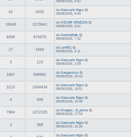
09/08/2026, 9:42
da
Giancarlo Nigro
42
2635
09/08/2026, 9:40
da
OSCAR VENEZIA
10649
1570841
09/08/2026, 9:01
da
GeishaBalls
8406
974978
09/08/2026, 7:32
da
Len801
27
1664
09/08/2026, 4:11
da
Giancarlo Nigro
3
123
09/08/2026, 2:59
da
Gargarozzo
1897
599992
08/08/2026, 23:43
da
Giancarlo Nigro
3215
1004434
08/08/2026, 19:51
da
Giancarlo Nigro
4
499
08/08/2026, 19:48
da
Drogato_ di_porno
7964
1072335
08/08/2026, 17:54
da
Giancarlo Nigro
3
368
08/08/2026, 15:06
da
Giancarlo Nigro