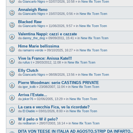
da
Giancarlo Nigro
»
02/07/2026, 10:58
» in
New Ifix Tcen Tcen
Annaleigh Reno
da
Giancarlo Nigro
»
15/07/2026, 0:56
» in
New Ifix Tcen Tcen
Blacked Raw
da
Giancarlo Nigro
»
11/06/2026, 9:57
» in
New Ifix Tcen Tcen
Valentina Nappi: cazzi e cazzate
da
danny_the_dog
»
09/09/2011, 15:41
» in
New Ifix Tcen Tcen
Hime Marie bellissima
da
ramarro verde
»
09/10/2025, 16:27
» in
New Ifix Tcen Tcen
Vive la France: Anissa Kate!!!
da
rufus t
»
28/03/2012, 11:08
» in
New Ifix Tcen Tcen
Elly Clutch
da
Giancarlo Nigro
»
08/08/2026, 13:56
» in
New Ifix Tcen Tcen
Pierre Woodman: serie CASTINGS PRIVATE
da
igor_kolb
»
23/08/2007, 11:04
» in
New Ifix Tcen Tcen
Arriva l'Estate...
da
joker76
»
02/06/2005, 13:29
» in
New Ifix Tcen Tcen
La cara e vecchia Fica, ve la ricordate?
da
El Diablo
»
03/01/2026, 8:00
» in
New Ifix Tcen Tcen
W il pelo o W il pelo?
da
redbaron
»
28/07/2003, 16:14
» in
New Ifix Tcen Tcen
DITA VON TEESE IN ITALIA AD AGOSTO,STRIP DA INFARTO...