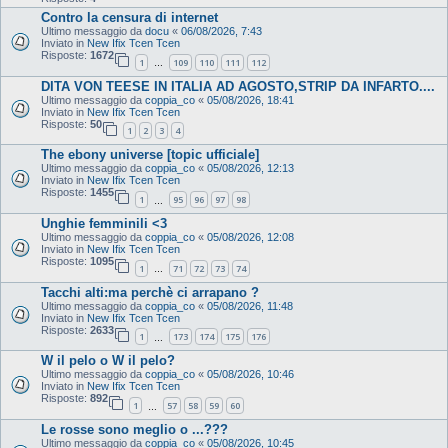
Contro la censura di internet
Ultimo messaggio da
docu
«
06/08/2026, 7:43
Inviato in
New Ifix Tcen Tcen
Risposte:
1672
1
109
110
111
112
…
DITA VON TEESE IN ITALIA AD AGOSTO,STRIP DA INFARTO....
Ultimo messaggio da
coppia_co
«
05/08/2026, 18:41
Inviato in
New Ifix Tcen Tcen
Risposte:
50
1
2
3
4
The ebony universe [topic ufficiale]
Ultimo messaggio da
coppia_co
«
05/08/2026, 12:13
Inviato in
New Ifix Tcen Tcen
Risposte:
1455
1
95
96
97
98
…
Unghie femminili <3
Ultimo messaggio da
coppia_co
«
05/08/2026, 12:08
Inviato in
New Ifix Tcen Tcen
Risposte:
1095
1
71
72
73
74
…
Tacchi alti:ma perchè ci arrapano ?
Ultimo messaggio da
coppia_co
«
05/08/2026, 11:48
Inviato in
New Ifix Tcen Tcen
Risposte:
2633
1
173
174
175
176
…
W il pelo o W il pelo?
Ultimo messaggio da
coppia_co
«
05/08/2026, 10:46
Inviato in
New Ifix Tcen Tcen
Risposte:
892
1
57
58
59
60
…
Le rosse sono meglio o ...???
Ultimo messaggio da
coppia_co
«
05/08/2026, 10:45