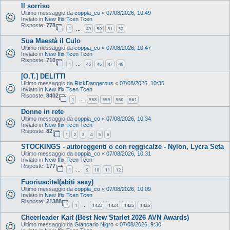
Il sorriso
Ultimo messaggio da
coppia_co
«
07/08/2026, 10:49
Inviato in
New Ifix Tcen Tcen
Risposte:
778
1
49
50
51
52
…
Sua Maestà il Culo
Ultimo messaggio da
coppia_co
«
07/08/2026, 10:47
Inviato in
New Ifix Tcen Tcen
Risposte:
710
1
45
46
47
48
…
[O.T.] DELITTI
Ultimo messaggio da
RickDangerous
«
07/08/2026, 10:35
Inviato in
New Ifix Tcen Tcen
Risposte:
8402
1
558
559
560
561
…
Donne in rete
Ultimo messaggio da
coppia_co
«
07/08/2026, 10:34
Inviato in
New Ifix Tcen Tcen
Risposte:
82
1
2
3
4
5
6
STOCKINGS - autoreggenti o con reggicalze - Nylon, Lycra Seta
Ultimo messaggio da
coppia_co
«
07/08/2026, 10:31
Inviato in
New Ifix Tcen Tcen
Risposte:
177
1
9
10
11
12
…
Fuoriuscite!(abiti sexy)
Ultimo messaggio da
coppia_co
«
07/08/2026, 10:09
Inviato in
New Ifix Tcen Tcen
Risposte:
21388
1
1423
1424
1425
1426
…
Cheerleader Kait (Best New Starlet 2026 AVN Awards)
Ultimo messaggio da
Giancarlo Nigro
«
07/08/2026, 9:30