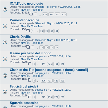
[O.T.]Topic necrologio
Ultimo messaggio da
Drogato_ di_porno
«
07/08/2026, 12:35
Inviato in
New Ifix Tcen Tcen
Risposte:
13918
1
925
926
927
928
…
Pornostar decedute
Ultimo messaggio da
Giancarlo Nigro
«
07/08/2026, 12:19
Inviato in
New Ifix Tcen Tcen
Risposte:
450
1
28
29
30
31
…
Cherie Deville
Ultimo messaggio da
Giancarlo Nigro
«
07/08/2026, 12:16
Inviato in
New Ifix Tcen Tcen
Risposte:
219
1
12
13
14
15
…
Il seno più bello del mondo
Ultimo messaggio da
coppia_co
«
07/08/2026, 11:46
Inviato in
New Ifix Tcen Tcen
Risposte:
2426
1
159
160
161
162
…
Clash of the Tits [tettone esagerate e (forse) naturali]
Ultimo messaggio da
coppia_co
«
07/08/2026, 11:44
Inviato in
New Ifix Tcen Tcen
Risposte:
1841
1
120
121
122
123
…
Feticisti del piede?
Ultimo messaggio da
coppia_co
«
07/08/2026, 11:41
Inviato in
New Ifix Tcen Tcen
Risposte:
4186
1
277
278
279
280
…
Sguardo assassino...
Ultimo messaggio da
coppia_co
«
07/08/2026, 11:36