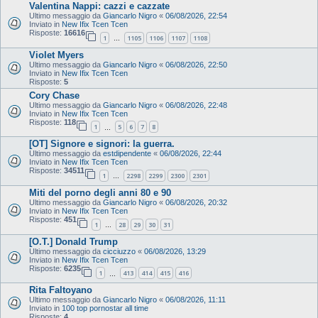
Valentina Nappi: cazzi e cazzate
Ultimo messaggio da
Giancarlo Nigro
«
06/08/2026, 22:54
Inviato in
New Ifix Tcen Tcen
Risposte:
16616
1
1105
1106
1107
1108
…
Violet Myers
Ultimo messaggio da
Giancarlo Nigro
«
06/08/2026, 22:50
Inviato in
New Ifix Tcen Tcen
Risposte:
5
Cory Chase
Ultimo messaggio da
Giancarlo Nigro
«
06/08/2026, 22:48
Inviato in
New Ifix Tcen Tcen
Risposte:
118
1
5
6
7
8
…
[OT] Signore e signori: la guerra.
Ultimo messaggio da
estdipendente
«
06/08/2026, 22:44
Inviato in
New Ifix Tcen Tcen
Risposte:
34511
1
2298
2299
2300
2301
…
Miti del porno degli anni 80 e 90
Ultimo messaggio da
Giancarlo Nigro
«
06/08/2026, 20:32
Inviato in
New Ifix Tcen Tcen
Risposte:
451
1
28
29
30
31
…
[O.T.] Donald Trump
Ultimo messaggio da
cicciuzzo
«
06/08/2026, 13:29
Inviato in
New Ifix Tcen Tcen
Risposte:
6235
1
413
414
415
416
…
Rita Faltoyano
Ultimo messaggio da
Giancarlo Nigro
«
06/08/2026, 11:11
Inviato in
100 top pornostar all time
Risposte:
4