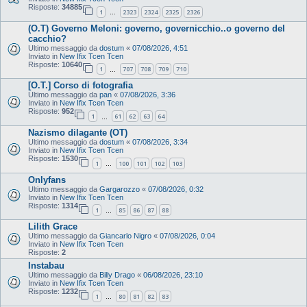
Risposte:
34885
1
2323
2324
2325
2326
…
(O.T) Governo Meloni: governo, governicchio..o governo del
cacchio?
Ultimo messaggio da
dostum
«
07/08/2026, 4:51
Inviato in
New Ifix Tcen Tcen
Risposte:
10640
1
707
708
709
710
…
[O.T.] Corso di fotografia
Ultimo messaggio da
pan
«
07/08/2026, 3:36
Inviato in
New Ifix Tcen Tcen
Risposte:
952
1
61
62
63
64
…
Nazismo dilagante (OT)
Ultimo messaggio da
dostum
«
07/08/2026, 3:34
Inviato in
New Ifix Tcen Tcen
Risposte:
1530
1
100
101
102
103
…
Onlyfans
Ultimo messaggio da
Gargarozzo
«
07/08/2026, 0:32
Inviato in
New Ifix Tcen Tcen
Risposte:
1314
1
85
86
87
88
…
Lilith Grace
Ultimo messaggio da
Giancarlo Nigro
«
07/08/2026, 0:04
Inviato in
New Ifix Tcen Tcen
Risposte:
2
Instabau
Ultimo messaggio da
Billy Drago
«
06/08/2026, 23:10
Inviato in
New Ifix Tcen Tcen
Risposte:
1232
1
80
81
82
83
…