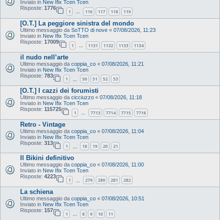
Inviato in
New Ifix Tcen Tcen
Risposte:
1776
1
116
117
118
119
…
[O.T.] La peggiore sinistra del mondo
Ultimo messaggio da
SoTTO di nove
«
07/08/2026, 11:23
Inviato in
New Ifix Tcen Tcen
Risposte:
17009
1
1131
1132
1133
1134
…
il nudo nell’arte
Ultimo messaggio da
coppia_co
«
07/08/2026, 11:21
Inviato in
New Ifix Tcen Tcen
Risposte:
783
1
50
51
52
53
…
[O.T.] I cazzi dei forumisti
Ultimo messaggio da
cicciuzzo
«
07/08/2026, 11:18
Inviato in
New Ifix Tcen Tcen
Risposte:
115725
1
7713
7714
7715
7716
…
Retro - Vintage
Ultimo messaggio da
coppia_co
«
07/08/2026, 11:04
Inviato in
New Ifix Tcen Tcen
Risposte:
313
1
18
19
20
21
…
Il Bikini definitivo
Ultimo messaggio da
coppia_co
«
07/08/2026, 11:00
Inviato in
New Ifix Tcen Tcen
Risposte:
4223
1
279
280
281
282
…
La schiena
Ultimo messaggio da
coppia_co
«
07/08/2026, 10:51
Inviato in
New Ifix Tcen Tcen
Risposte:
157
1
8
9
10
11
…