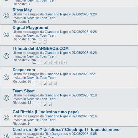
Inviato in
New Ifix Tcen Tcen
Risposte:
3
Rissa May
Ultimo messaggio da
Giancarlo Nigro
«
07/08/2026, 9:29
Inviato in
New Ifix Tcen Tcen
Risposte:
8
Digital Playground
Ultimo messaggio da
Giancarlo Nigro
«
07/08/2026, 9:26
Inviato in
New Ifix Tcen Tcen
Risposte:
18
1
2
I filmati del BANGBROS.COM
Ultimo messaggio da
Giancarlo Nigro
«
07/08/2026, 9:23
Inviato in
New Ifix Tcen Tcen
Risposte:
79
1
2
3
4
5
6
Deeper.com
Ultimo messaggio da
Giancarlo Nigro
«
07/08/2026, 9:21
Inviato in
New Ifix Tcen Tcen
Risposte:
55
1
2
3
4
Team Skeet
Ultimo messaggio da
Giancarlo Nigro
«
07/08/2026, 9:18
Inviato in
New Ifix Tcen Tcen
Risposte:
33
1
2
3
Gal Ritchie (L'Inglesina tutto pepe)
Ultimo messaggio da
Giancarlo Nigro
«
07/08/2026, 9:16
Inviato in
New Ifix Tcen Tcen
Risposte:
9
Cerchi un film? Un'attrice? Chiedi qui! Il topic definitivo
Ultimo messaggio da
RickDangerous
«
07/08/2026, 9:05
Inviato in
New Ifix Tcen Tcen