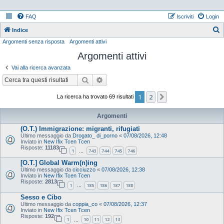
FAQ
Iscriviti
Login
Indice
Argomenti senza risposta
Argomenti attivi
e
Argomenti attivi
r
c
Vai alla ricerca avanzata
a
Cerca
Ricerca avanzata
1
2
Prossimo
La ricerca ha trovato 69 risultati
Argomenti
(O.T.) Immigrazione: migranti, rifugiati
Ultimo messaggio da
Drogato_ di_porno
«
07/08/2026, 12:48
Inviato in
New Ifix Tcen Tcen
Risposte:
11183
1
743
744
745
746
…
[O.T.] Global Warm(n)ing
Ultimo messaggio da
cicciuzzo
«
07/08/2026, 12:38
Inviato in
New Ifix Tcen Tcen
Risposte:
2813
1
185
186
187
188
…
Sesso e Cibo
Ultimo messaggio da
coppia_co
«
07/08/2026, 12:37
Inviato in
New Ifix Tcen Tcen
Risposte:
192
1
10
11
12
13
…