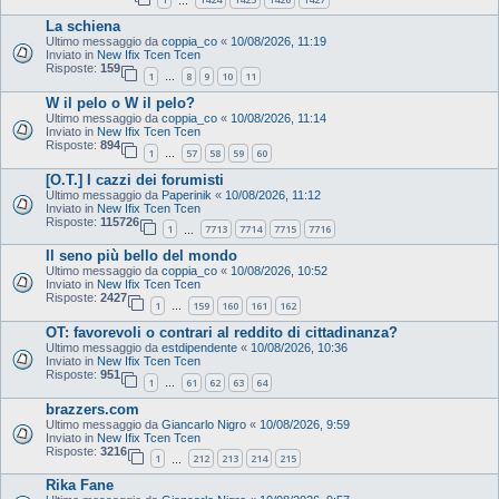
…
La schiena
Ultimo messaggio da
coppia_co
«
10/08/2026, 11:19
Inviato in
New Ifix Tcen Tcen
Risposte:
159
1
8
9
10
11
…
W il pelo o W il pelo?
Ultimo messaggio da
coppia_co
«
10/08/2026, 11:14
Inviato in
New Ifix Tcen Tcen
Risposte:
894
1
57
58
59
60
…
[O.T.] I cazzi dei forumisti
Ultimo messaggio da
Paperinik
«
10/08/2026, 11:12
Inviato in
New Ifix Tcen Tcen
Risposte:
115726
1
7713
7714
7715
7716
…
Il seno più bello del mondo
Ultimo messaggio da
coppia_co
«
10/08/2026, 10:52
Inviato in
New Ifix Tcen Tcen
Risposte:
2427
1
159
160
161
162
…
OT: favorevoli o contrari al reddito di cittadinanza?
Ultimo messaggio da
estdipendente
«
10/08/2026, 10:36
Inviato in
New Ifix Tcen Tcen
Risposte:
951
1
61
62
63
64
…
brazzers.com
Ultimo messaggio da
Giancarlo Nigro
«
10/08/2026, 9:59
Inviato in
New Ifix Tcen Tcen
Risposte:
3216
1
212
213
214
215
…
Rika Fane