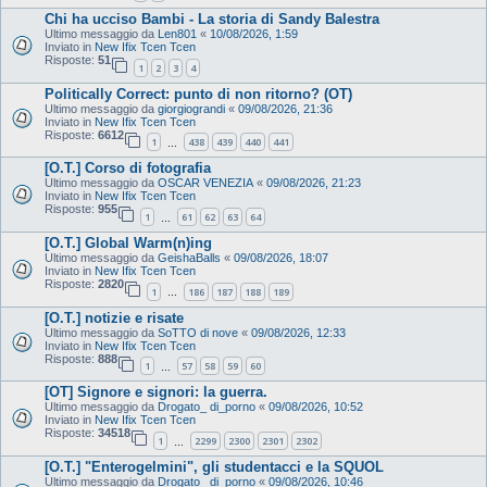
Chi ha ucciso Bambi - La storia di Sandy Balestra
Ultimo messaggio da
Len801
«
10/08/2026, 1:59
Inviato in
New Ifix Tcen Tcen
Risposte:
51
1
2
3
4
Politically Correct: punto di non ritorno? (OT)
Ultimo messaggio da
giorgiograndi
«
09/08/2026, 21:36
Inviato in
New Ifix Tcen Tcen
Risposte:
6612
1
438
439
440
441
…
[O.T.] Corso di fotografia
Ultimo messaggio da
OSCAR VENEZIA
«
09/08/2026, 21:23
Inviato in
New Ifix Tcen Tcen
Risposte:
955
1
61
62
63
64
…
[O.T.] Global Warm(n)ing
Ultimo messaggio da
GeishaBalls
«
09/08/2026, 18:07
Inviato in
New Ifix Tcen Tcen
Risposte:
2820
1
186
187
188
189
…
[O.T.] notizie e risate
Ultimo messaggio da
SoTTO di nove
«
09/08/2026, 12:33
Inviato in
New Ifix Tcen Tcen
Risposte:
888
1
57
58
59
60
…
[OT] Signore e signori: la guerra.
Ultimo messaggio da
Drogato_ di_porno
«
09/08/2026, 10:52
Inviato in
New Ifix Tcen Tcen
Risposte:
34518
1
2299
2300
2301
2302
…
[O.T.] "Enterogelmini", gli studentacci e la SQUOL
Ultimo messaggio da
Drogato_ di_porno
«
09/08/2026, 10:46