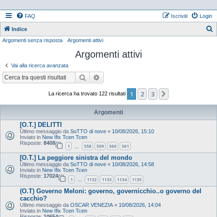
FAQ
Iscriviti
Login
Indice
Argomenti senza risposta
Argomenti attivi
e
Argomenti attivi
r
c
Vai alla ricerca avanzata
a
Cerca
Ricerca avanzata
1
2
3
Prossimo
La ricerca ha trovato 122 risultati
Argomenti
[O.T.] DELITTI
Ultimo messaggio da
SoTTO di nove
«
10/08/2026, 15:10
Inviato in
New Ifix Tcen Tcen
Risposte:
8408
1
558
559
560
561
…
[O.T.] La peggiore sinistra del mondo
Ultimo messaggio da
SoTTO di nove
«
10/08/2026, 14:58
Inviato in
New Ifix Tcen Tcen
Risposte:
17024
1
1132
1133
1134
1135
…
(O.T) Governo Meloni: governo, governicchio..o governo del
cacchio?
Ultimo messaggio da
OSCAR VENEZIA
«
10/08/2026, 14:04
Inviato in
New Ifix Tcen Tcen
Risposte:
10654