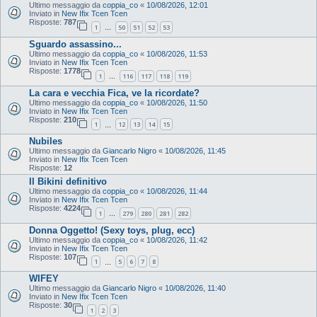
Ultimo messaggio da
coppia_co
«
10/08/2026, 12:01
Inviato in
New Ifix Tcen Tcen
Risposte:
787
1
50
51
52
53
…
Sguardo assassino...
Ultimo messaggio da
coppia_co
«
10/08/2026, 11:53
Inviato in
New Ifix Tcen Tcen
Risposte:
1778
1
116
117
118
119
…
La cara e vecchia Fica, ve la ricordate?
Ultimo messaggio da
coppia_co
«
10/08/2026, 11:50
Inviato in
New Ifix Tcen Tcen
Risposte:
210
1
12
13
14
15
…
Nubiles
Ultimo messaggio da
Giancarlo Nigro
«
10/08/2026, 11:45
Inviato in
New Ifix Tcen Tcen
Risposte:
12
Il Bikini definitivo
Ultimo messaggio da
coppia_co
«
10/08/2026, 11:44
Inviato in
New Ifix Tcen Tcen
Risposte:
4224
1
279
280
281
282
…
Donna Oggetto! (Sexy toys, plug, ecc)
Ultimo messaggio da
coppia_co
«
10/08/2026, 11:42
Inviato in
New Ifix Tcen Tcen
Risposte:
107
1
5
6
7
8
…
WIFEY
Ultimo messaggio da
Giancarlo Nigro
«
10/08/2026, 11:40
Inviato in
New Ifix Tcen Tcen
Risposte:
30
1
2
3