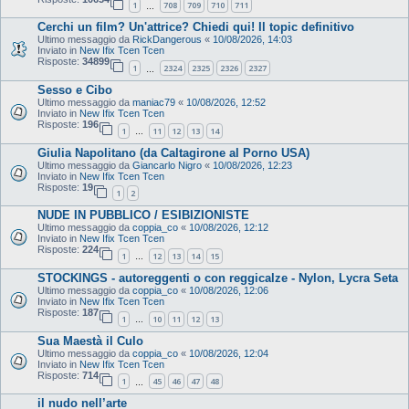
1
708
709
710
711
…
Cerchi un film? Un'attrice? Chiedi qui! Il topic definitivo
Ultimo messaggio da
RickDangerous
«
10/08/2026, 14:03
Inviato in
New Ifix Tcen Tcen
Risposte:
34899
1
2324
2325
2326
2327
…
Sesso e Cibo
Ultimo messaggio da
maniac79
«
10/08/2026, 12:52
Inviato in
New Ifix Tcen Tcen
Risposte:
196
1
11
12
13
14
…
Giulia Napolitano (da Caltagirone al Porno USA)
Ultimo messaggio da
Giancarlo Nigro
«
10/08/2026, 12:23
Inviato in
New Ifix Tcen Tcen
Risposte:
19
1
2
NUDE IN PUBBLICO / ESIBIZIONISTE
Ultimo messaggio da
coppia_co
«
10/08/2026, 12:12
Inviato in
New Ifix Tcen Tcen
Risposte:
224
1
12
13
14
15
…
STOCKINGS - autoreggenti o con reggicalze - Nylon, Lycra Seta
Ultimo messaggio da
coppia_co
«
10/08/2026, 12:06
Inviato in
New Ifix Tcen Tcen
Risposte:
187
1
10
11
12
13
…
Sua Maestà il Culo
Ultimo messaggio da
coppia_co
«
10/08/2026, 12:04
Inviato in
New Ifix Tcen Tcen
Risposte:
714
1
45
46
47
48
…
il nudo nell’arte