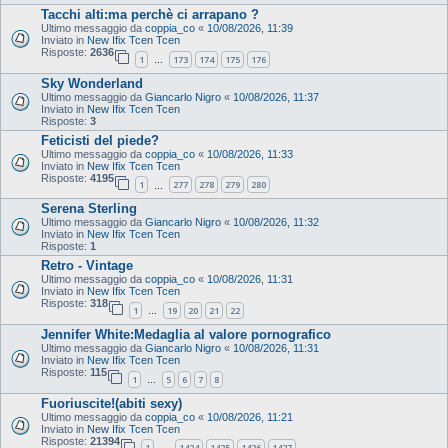
Tacchi alti:ma perchè ci arrapano ?
Ultimo messaggio da
coppia_co
«
10/08/2026, 11:39
Inviato in
New Ifix Tcen Tcen
Risposte:
2636
1
173
174
175
176
…
Sky Wonderland
Ultimo messaggio da
Giancarlo Nigro
«
10/08/2026, 11:37
Inviato in
New Ifix Tcen Tcen
Risposte:
3
Feticisti del piede?
Ultimo messaggio da
coppia_co
«
10/08/2026, 11:33
Inviato in
New Ifix Tcen Tcen
Risposte:
4195
1
277
278
279
280
…
Serena Sterling
Ultimo messaggio da
Giancarlo Nigro
«
10/08/2026, 11:32
Inviato in
New Ifix Tcen Tcen
Risposte:
1
Retro - Vintage
Ultimo messaggio da
coppia_co
«
10/08/2026, 11:31
Inviato in
New Ifix Tcen Tcen
Risposte:
318
1
19
20
21
22
…
Jennifer White:Medaglia al valore pornografico
Ultimo messaggio da
Giancarlo Nigro
«
10/08/2026, 11:31
Inviato in
New Ifix Tcen Tcen
Risposte:
115
1
5
6
7
8
…
Fuoriuscite!(abiti sexy)
Ultimo messaggio da
coppia_co
«
10/08/2026, 11:21
Inviato in
New Ifix Tcen Tcen
Risposte:
21394
1
1424
1425
1426
1427