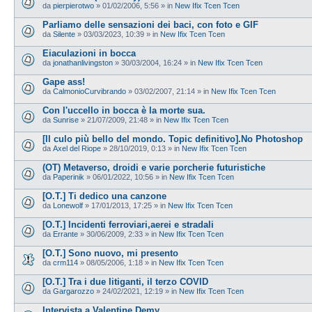
da
pierpierotwo
»
01/02/2006, 5:56
» in
New Ifix Tcen Tcen
Parliamo delle sensazioni dei baci, con foto e GIF
da
Silente
»
03/03/2023, 10:39
» in
New Ifix Tcen Tcen
Eiaculazioni in bocca
da
jonathanlivingston
»
30/03/2004, 16:24
» in
New Ifix Tcen Tcen
Gape ass!
da
CalmonioCurvibrando
»
03/02/2007, 21:14
» in
New Ifix Tcen Tcen
Con l'uccello in bocca è la morte sua.
da
Sunrise
»
21/07/2009, 21:48
» in
New Ifix Tcen Tcen
[Il culo più bello del mondo. Topic definitivo].No Photoshop
da
Axel del Riope
»
28/10/2019, 0:13
» in
New Ifix Tcen Tcen
(OT) Metaverso, droidi e varie porcherie futuristiche
da
Paperinik
»
06/01/2022, 10:56
» in
New Ifix Tcen Tcen
[O.T.] Ti dedico una canzone
da
Lonewolf
»
17/01/2013, 17:25
» in
New Ifix Tcen Tcen
[O.T.] Incidenti ferroviari,aerei e stradali
da
Errante
»
30/06/2009, 2:33
» in
New Ifix Tcen Tcen
[O.T.] Sono nuovo, mi presento
da
crm114
»
08/05/2006, 1:18
» in
New Ifix Tcen Tcen
[O.T.] Tra i due litiganti, il terzo COVID
da
Gargarozzo
»
24/02/2021, 12:19
» in
New Ifix Tcen Tcen
Intervista a Valentine Demy