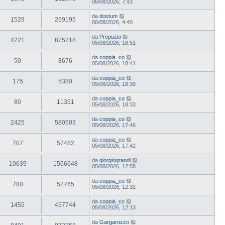
06/08/2026, 7:43
da
dostum
1529
269195
06/08/2026, 4:40
da
Prepuzio
4221
875218
05/08/2026, 18:51
da
coppia_co
50
8676
05/08/2026, 18:41
da
coppia_co
175
5380
05/08/2026, 18:39
da
coppia_co
80
11351
05/08/2026, 18:33
da
coppia_co
2425
580503
05/08/2026, 17:46
da
coppia_co
707
57482
05/08/2026, 17:42
da
giorgiograndi
10639
1566648
05/08/2026, 12:58
da
coppia_co
780
52765
05/08/2026, 12:32
da
coppia_co
1455
457744
05/08/2026, 12:13
da
Gargarozzo