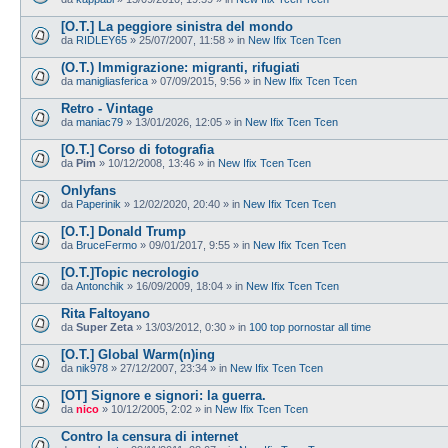
[O.T.] La peggiore sinistra del mondo
da
RIDLEY65
»
25/07/2007, 11:58
» in
New Ifix Tcen Tcen
(O.T.) Immigrazione: migranti, rifugiati
da
manigliasferica
»
07/09/2015, 9:56
» in
New Ifix Tcen Tcen
Retro - Vintage
da
maniac79
»
13/01/2026, 12:05
» in
New Ifix Tcen Tcen
[O.T.] Corso di fotografia
da
Pim
»
10/12/2008, 13:46
» in
New Ifix Tcen Tcen
Onlyfans
da
Paperinik
»
12/02/2020, 20:40
» in
New Ifix Tcen Tcen
[O.T.] Donald Trump
da
BruceFermo
»
09/01/2017, 9:55
» in
New Ifix Tcen Tcen
[O.T.]Topic necrologio
da
Antonchik
»
16/09/2009, 18:04
» in
New Ifix Tcen Tcen
Rita Faltoyano
da
Super Zeta
»
13/03/2012, 0:30
» in
100 top pornostar all time
[O.T.] Global Warm(n)ing
da
nik978
»
27/12/2007, 23:34
» in
New Ifix Tcen Tcen
[OT] Signore e signori: la guerra.
da
nico
»
10/12/2005, 2:02
» in
New Ifix Tcen Tcen
Contro la censura di internet