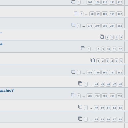
1
108
109
110
111
112
…
1
98
99
100
101
102
…
1
278
279
280
281
282
…
.
1
2
3
4
ta
1
8
9
10
11
12
…
1
2
3
4
5
6
1
158
159
160
161
162
…
1
44
45
46
47
48
…
cacchio?
1
706
707
708
709
710
…
1
49
50
51
52
53
…
1
94
95
96
97
98
…