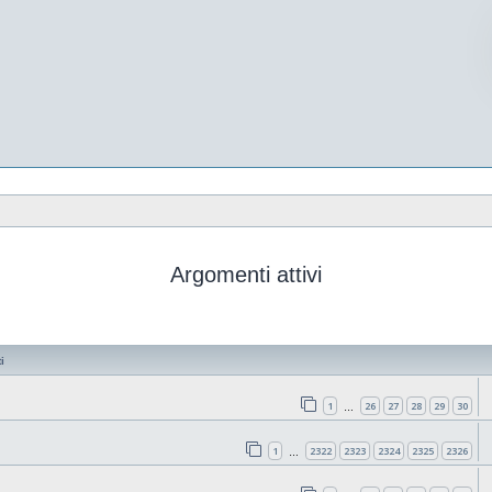
Argomenti attivi
i
1
26
27
28
29
30
…
1
2322
2323
2324
2325
2326
…