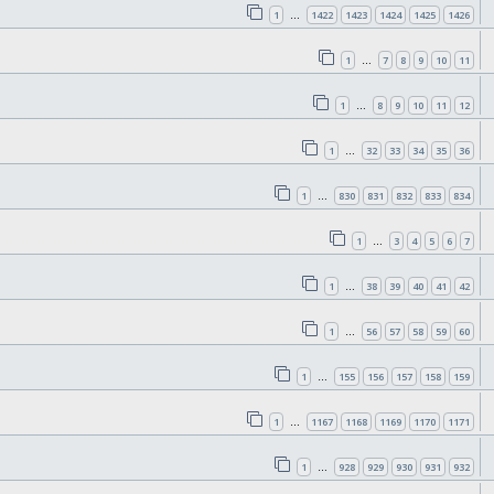
1
1422
1423
1424
1425
1426
…
1
7
8
9
10
11
…
1
8
9
10
11
12
…
1
32
33
34
35
36
…
1
830
831
832
833
834
…
1
3
4
5
6
7
…
1
38
39
40
41
42
…
1
56
57
58
59
60
…
1
155
156
157
158
159
…
1
1167
1168
1169
1170
1171
…
1
928
929
930
931
932
…