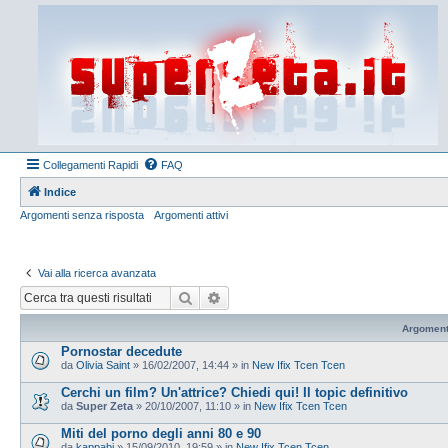
Collegamenti Rapidi
FAQ
Indice
Argomenti senza risposta
Argomenti attivi
Vai alla ricerca avanzata
Cerca
Ricerca avanzata
Argoment
Pornostar decedute
da
Olivia Saint
»
16/02/2007, 14:44
» in
New Ifix Tcen Tcen
Cerchi un film? Un'attrice? Chiedi qui! Il topic definitivo
da
Super Zeta
»
20/10/2007, 11:10
» in
New Ifix Tcen Tcen
Miti del porno degli anni 80 e 90
da
kappabi
»
15/09/2010, 19:59
» in
New Ifix Tcen Tcen