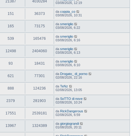
21387
4030284
03/08/2026, 12:19
da
coppia_co
151
36373
03/08/2026, 10:31
da
smeriglio
165
73175
03/08/2026, 6:22
da
smeriglio
539
165476
03/08/2026, 6:16
da
smeriglio
12498
2404060
03/08/2026, 6:13
da
smeriglio
93
18431
03/08/2026, 6:10
da
Drogato_ di_porno
621
77301
02/08/2026, 22:16
da
TeNz
888
124236
02/08/2026, 13:05
da
SoTTO di nove
2379
281903
02/08/2026, 10:24
da
RickDangerous
17551
2539181
02/08/2026, 6:59
da
giorgiograndi
13967
1324389
01/08/2026, 20:11