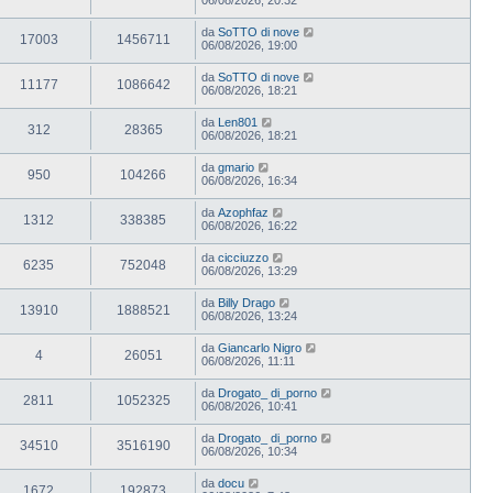
da
SoTTO di nove
17003
1456711
06/08/2026, 19:00
da
SoTTO di nove
11177
1086642
06/08/2026, 18:21
da
Len801
312
28365
06/08/2026, 18:21
da
gmario
950
104266
06/08/2026, 16:34
da
Azophfaz
1312
338385
06/08/2026, 16:22
da
cicciuzzo
6235
752048
06/08/2026, 13:29
da
Billy Drago
13910
1888521
06/08/2026, 13:24
da
Giancarlo Nigro
4
26051
06/08/2026, 11:11
da
Drogato_ di_porno
2811
1052325
06/08/2026, 10:41
da
Drogato_ di_porno
34510
3516190
06/08/2026, 10:34
da
docu
1672
192873