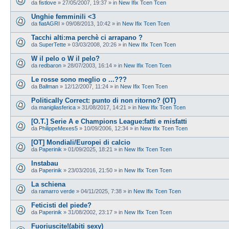
da
fistlove
»
27/05/2007, 19:37
» in
New Ifix Tcen Tcen
Unghie femminili <3
da
fiatAGRI
»
09/08/2013, 10:42
» in
New Ifix Tcen Tcen
Tacchi alti:ma perchè ci arrapano ?
da
SuperTette
»
03/03/2008, 20:26
» in
New Ifix Tcen Tcen
W il pelo o W il pelo?
da
redbaron
»
28/07/2003, 16:14
» in
New Ifix Tcen Tcen
Le rosse sono meglio o ...???
da
Ballman
»
12/12/2007, 11:24
» in
New Ifix Tcen Tcen
Politically Correct: punto di non ritorno? (OT)
da
manigliasferica
»
31/08/2017, 14:21
» in
New Ifix Tcen Tcen
[O.T.] Serie A e Champions League:fatti e misfatti
da
PhilippeMexes5
»
10/09/2006, 12:34
» in
New Ifix Tcen Tcen
[OT] Mondiali/Europei di calcio
da
Paperinik
»
01/09/2025, 18:21
» in
New Ifix Tcen Tcen
Instabau
da
Paperinik
»
23/03/2016, 21:50
» in
New Ifix Tcen Tcen
La schiena
da
ramarro verde
»
04/11/2025, 7:38
» in
New Ifix Tcen Tcen
Feticisti del piede?
da
Paperinik
»
31/08/2002, 23:17
» in
New Ifix Tcen Tcen
Fuoriuscite!(abiti sexy)