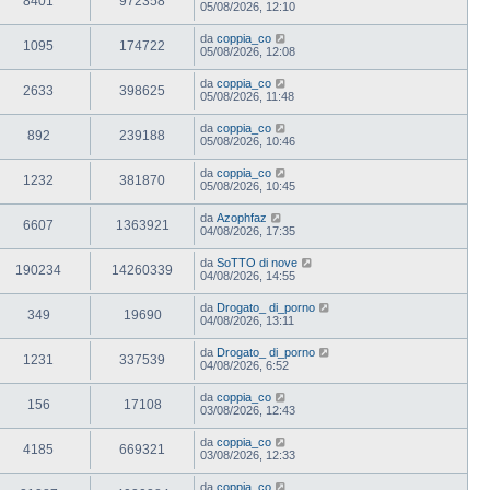
8401
972358
05/08/2026, 12:10
da
coppia_co
1095
174722
05/08/2026, 12:08
da
coppia_co
2633
398625
05/08/2026, 11:48
da
coppia_co
892
239188
05/08/2026, 10:46
da
coppia_co
1232
381870
05/08/2026, 10:45
da
Azophfaz
6607
1363921
04/08/2026, 17:35
da
SoTTO di nove
190234
14260339
04/08/2026, 14:55
da
Drogato_ di_porno
349
19690
04/08/2026, 13:11
da
Drogato_ di_porno
1231
337539
04/08/2026, 6:52
da
coppia_co
156
17108
03/08/2026, 12:43
da
coppia_co
4185
669321
03/08/2026, 12:33
da
coppia_co