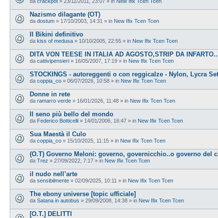
da
crackpot
»
23/11/2011, 23:07
» in
New Ifix Tcen Tcen
Nazismo dilagante (OT)
da
dostum
»
17/10/2003, 14:31
» in
New Ifix Tcen Tcen
Il Bikini definitivo
da
kiss of medusa
»
10/10/2005, 22:55
» in
New Ifix Tcen Tcen
DITA VON TEESE IN ITALIA AD AGOSTO,STRIP DA INFARTO...
da
cattivipensieri
»
16/05/2007, 17:19
» in
New Ifix Tcen Tcen
STOCKINGS - autoreggenti o con reggicalze - Nylon, Lycra Se
da
coppia_co
»
06/07/2026, 10:58
» in
New Ifix Tcen Tcen
Donne in rete
da
ramarro verde
»
16/01/2026, 11:48
» in
New Ifix Tcen Tcen
Il seno più bello del mondo
da
Federico Botticelli
»
14/01/2006, 16:47
» in
New Ifix Tcen Tcen
Sua Maestà il Culo
da
coppia_co
»
15/10/2025, 11:15
» in
New Ifix Tcen Tcen
(O.T) Governo Meloni: governo, governicchio..o governo del 
da
Trez
»
27/09/2022, 7:17
» in
New Ifix Tcen Tcen
il nudo nell’arte
da
sensibilmente
»
02/09/2025, 10:11
» in
New Ifix Tcen Tcen
The ebony universe [topic ufficiale]
da
Satana in autobus
»
29/09/2008, 14:38
» in
New Ifix Tcen Tcen
[O.T.] DELITTI