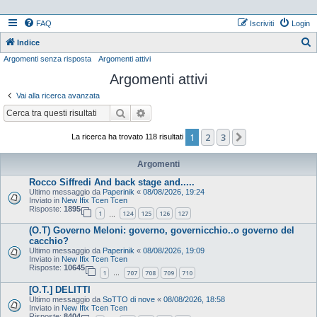
FAQ
Iscriviti
Login
Indice
Argomenti senza risposta
Argomenti attivi
e
Argomenti attivi
r
c
Vai alla ricerca avanzata
a
Cerca
Ricerca avanzata
1
2
3
Prossimo
La ricerca ha trovato 118 risultati
Argomenti
Rocco Siffredi And back stage and.....
Ultimo messaggio da
Paperinik
«
08/08/2026, 19:24
Inviato in
New Ifix Tcen Tcen
Risposte:
1895
1
124
125
126
127
…
(O.T) Governo Meloni: governo, governicchio..o governo del
cacchio?
Ultimo messaggio da
Paperinik
«
08/08/2026, 19:09
Inviato in
New Ifix Tcen Tcen
Risposte:
10645
1
707
708
709
710
…
[O.T.] DELITTI
Ultimo messaggio da
SoTTO di nove
«
08/08/2026, 18:58
Inviato in
New Ifix Tcen Tcen
Risposte:
8404