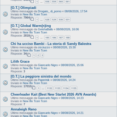
1
558
559
560
561
…
[O.T.] Olimpiadi
Ultimo messaggio da
Drogato_ di_porno
«
08/08/2026, 17:54
Inviato in
New Ifix Tcen Tcen
Risposte:
7964
1
528
529
530
531
…
[O.T.] Global Warm(n)ing
Ultimo messaggio da
GeishaBalls
«
08/08/2026, 16:06
Inviato in
New Ifix Tcen Tcen
Risposte:
2818
1
185
186
187
188
…
Chi ha ucciso Bambi - La storia di Sandy Balestra
Ultimo messaggio da
cicciuzzo
«
08/08/2026, 15:30
Inviato in
New Ifix Tcen Tcen
Risposte:
34
1
2
3
Lilith Grace
Ultimo messaggio da
Giancarlo Nigro
«
08/08/2026, 15:06
Inviato in
New Ifix Tcen Tcen
Risposte:
3
[O.T.] La peggiore sinistra del mondo
Ultimo messaggio da
Paperinik
«
08/08/2026, 14:24
Inviato in
New Ifix Tcen Tcen
Risposte:
17010
1
1132
1133
1134
1135
…
Cheerleader Kait (Best New Starlet 2026 AVN Awards)
Ultimo messaggio da
Giancarlo Nigro
«
08/08/2026, 14:23
Inviato in
New Ifix Tcen Tcen
Risposte:
7
Annaleigh Reno
Ultimo messaggio da
Giancarlo Nigro
«
08/08/2026, 14:21
Inviato in
New Ifix Tcen Tcen