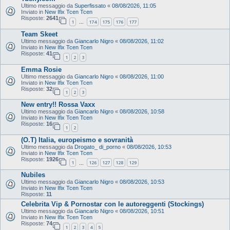
Ultimo messaggio da
Superfissato
«
08/08/2026, 11:05
Inviato in
New Ifix Tcen Tcen
Risposte:
2641
1
174
175
176
177
…
Team Skeet
Ultimo messaggio da
Giancarlo Nigro
«
08/08/2026, 11:02
Inviato in
New Ifix Tcen Tcen
Risposte:
41
1
2
3
Emma Rosie
Ultimo messaggio da
Giancarlo Nigro
«
08/08/2026, 11:00
Inviato in
New Ifix Tcen Tcen
Risposte:
32
1
2
3
New entry!! Rossa Vaxx
Ultimo messaggio da
Giancarlo Nigro
«
08/08/2026, 10:58
Inviato in
New Ifix Tcen Tcen
Risposte:
16
1
2
(O.T) Italia, europeismo e sovranità
Ultimo messaggio da
Drogato_ di_porno
«
08/08/2026, 10:53
Inviato in
New Ifix Tcen Tcen
Risposte:
1926
1
126
127
128
129
…
Nubiles
Ultimo messaggio da
Giancarlo Nigro
«
08/08/2026, 10:53
Inviato in
New Ifix Tcen Tcen
Risposte:
11
Celebrita Vip & Pornostar con le autoreggenti (Stockings)
Ultimo messaggio da
Giancarlo Nigro
«
08/08/2026, 10:51
Inviato in
New Ifix Tcen Tcen
Risposte:
74
1
2
3
4
5