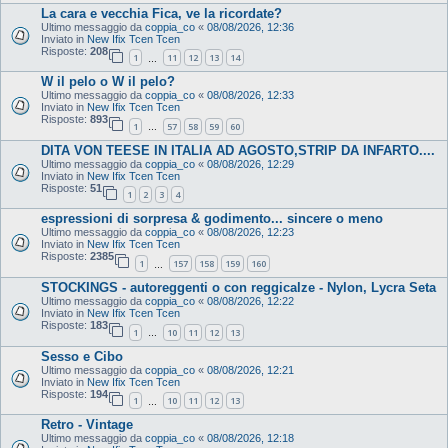
La cara e vecchia Fica, ve la ricordate?
Ultimo messaggio da
coppia_co
«
08/08/2026, 12:36
Inviato in
New Ifix Tcen Tcen
Risposte:
208
1
11
12
13
14
…
W il pelo o W il pelo?
Ultimo messaggio da
coppia_co
«
08/08/2026, 12:33
Inviato in
New Ifix Tcen Tcen
Risposte:
893
1
57
58
59
60
…
DITA VON TEESE IN ITALIA AD AGOSTO,STRIP DA INFARTO....
Ultimo messaggio da
coppia_co
«
08/08/2026, 12:29
Inviato in
New Ifix Tcen Tcen
Risposte:
51
1
2
3
4
espressioni di sorpresa & godimento... sincere o meno
Ultimo messaggio da
coppia_co
«
08/08/2026, 12:23
Inviato in
New Ifix Tcen Tcen
Risposte:
2385
1
157
158
159
160
…
STOCKINGS - autoreggenti o con reggicalze - Nylon, Lycra Seta
Ultimo messaggio da
coppia_co
«
08/08/2026, 12:22
Inviato in
New Ifix Tcen Tcen
Risposte:
183
1
10
11
12
13
…
Sesso e Cibo
Ultimo messaggio da
coppia_co
«
08/08/2026, 12:21
Inviato in
New Ifix Tcen Tcen
Risposte:
194
1
10
11
12
13
…
Retro - Vintage
Ultimo messaggio da
coppia_co
«
08/08/2026, 12:18