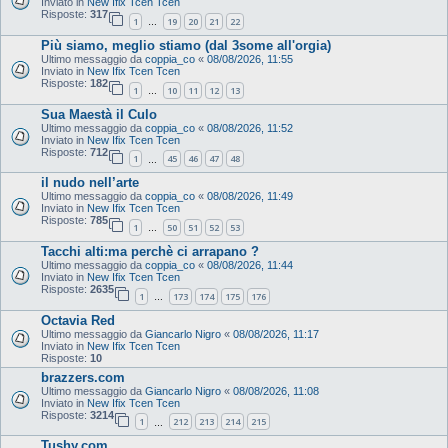
Inviato in
New Ifix Tcen Tcen
Risposte:
317
1
19
20
21
22
…
Più siamo, meglio stiamo (dal 3some all'orgia)
Ultimo messaggio da
coppia_co
«
08/08/2026, 11:55
Inviato in
New Ifix Tcen Tcen
Risposte:
182
1
10
11
12
13
…
Sua Maestà il Culo
Ultimo messaggio da
coppia_co
«
08/08/2026, 11:52
Inviato in
New Ifix Tcen Tcen
Risposte:
712
1
45
46
47
48
…
il nudo nell’arte
Ultimo messaggio da
coppia_co
«
08/08/2026, 11:49
Inviato in
New Ifix Tcen Tcen
Risposte:
785
1
50
51
52
53
…
Tacchi alti:ma perchè ci arrapano ?
Ultimo messaggio da
coppia_co
«
08/08/2026, 11:44
Inviato in
New Ifix Tcen Tcen
Risposte:
2635
1
173
174
175
176
…
Octavia Red
Ultimo messaggio da
Giancarlo Nigro
«
08/08/2026, 11:17
Inviato in
New Ifix Tcen Tcen
Risposte:
10
brazzers.com
Ultimo messaggio da
Giancarlo Nigro
«
08/08/2026, 11:08
Inviato in
New Ifix Tcen Tcen
Risposte:
3214
1
212
213
214
215
…
Tushy.com