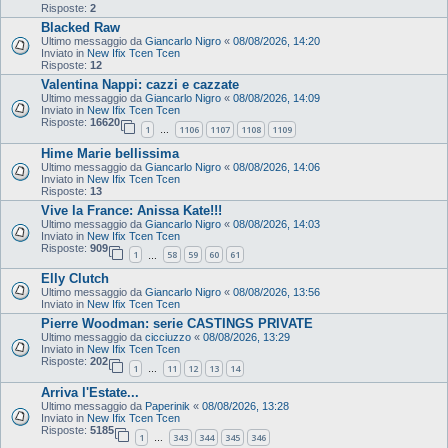
Risposte:
2
Blacked Raw
Ultimo messaggio da
Giancarlo Nigro
«
08/08/2026, 14:20
Inviato in
New Ifix Tcen Tcen
Risposte:
12
Valentina Nappi: cazzi e cazzate
Ultimo messaggio da
Giancarlo Nigro
«
08/08/2026, 14:09
Inviato in
New Ifix Tcen Tcen
Risposte:
16620
1
1106
1107
1108
1109
…
Hime Marie bellissima
Ultimo messaggio da
Giancarlo Nigro
«
08/08/2026, 14:06
Inviato in
New Ifix Tcen Tcen
Risposte:
13
Vive la France: Anissa Kate!!!
Ultimo messaggio da
Giancarlo Nigro
«
08/08/2026, 14:03
Inviato in
New Ifix Tcen Tcen
Risposte:
909
1
58
59
60
61
…
Elly Clutch
Ultimo messaggio da
Giancarlo Nigro
«
08/08/2026, 13:56
Inviato in
New Ifix Tcen Tcen
Pierre Woodman: serie CASTINGS PRIVATE
Ultimo messaggio da
cicciuzzo
«
08/08/2026, 13:29
Inviato in
New Ifix Tcen Tcen
Risposte:
202
1
11
12
13
14
…
Arriva l'Estate...
Ultimo messaggio da
Paperinik
«
08/08/2026, 13:28
Inviato in
New Ifix Tcen Tcen
Risposte:
5185
1
343
344
345
346
…