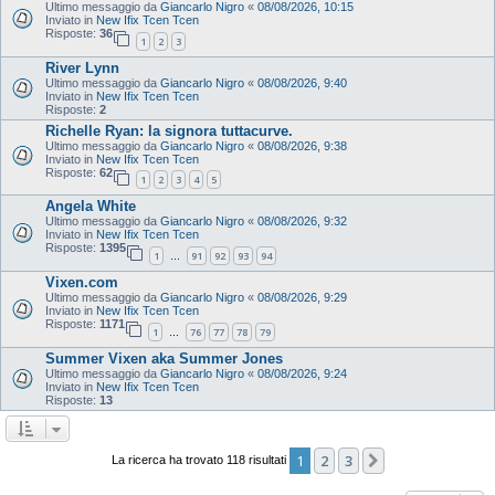
Ultimo messaggio da
Giancarlo Nigro
«
08/08/2026, 10:15
Inviato in
New Ifix Tcen Tcen
Risposte:
36
1
2
3
River Lynn
Ultimo messaggio da
Giancarlo Nigro
«
08/08/2026, 9:40
Inviato in
New Ifix Tcen Tcen
Risposte:
2
Richelle Ryan: la signora tuttacurve.
Ultimo messaggio da
Giancarlo Nigro
«
08/08/2026, 9:38
Inviato in
New Ifix Tcen Tcen
Risposte:
62
1
2
3
4
5
Angela White
Ultimo messaggio da
Giancarlo Nigro
«
08/08/2026, 9:32
Inviato in
New Ifix Tcen Tcen
Risposte:
1395
1
91
92
93
94
…
Vixen.com
Ultimo messaggio da
Giancarlo Nigro
«
08/08/2026, 9:29
Inviato in
New Ifix Tcen Tcen
Risposte:
1171
1
76
77
78
79
…
Summer Vixen aka Summer Jones
Ultimo messaggio da
Giancarlo Nigro
«
08/08/2026, 9:24
Inviato in
New Ifix Tcen Tcen
Risposte:
13
1
2
3
Prossimo
La ricerca ha trovato 118 risultati