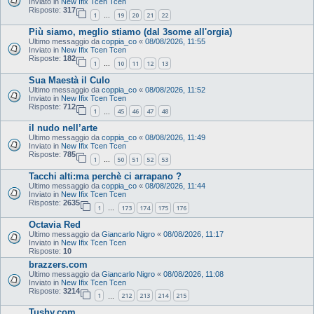
Inviato in
New Ifix Tcen Tcen
Risposte:
317
1
19
20
21
22
…
Più siamo, meglio stiamo (dal 3some all'orgia)
Ultimo messaggio da
coppia_co
«
08/08/2026, 11:55
Inviato in
New Ifix Tcen Tcen
Risposte:
182
1
10
11
12
13
…
Sua Maestà il Culo
Ultimo messaggio da
coppia_co
«
08/08/2026, 11:52
Inviato in
New Ifix Tcen Tcen
Risposte:
712
1
45
46
47
48
…
il nudo nell’arte
Ultimo messaggio da
coppia_co
«
08/08/2026, 11:49
Inviato in
New Ifix Tcen Tcen
Risposte:
785
1
50
51
52
53
…
Tacchi alti:ma perchè ci arrapano ?
Ultimo messaggio da
coppia_co
«
08/08/2026, 11:44
Inviato in
New Ifix Tcen Tcen
Risposte:
2635
1
173
174
175
176
…
Octavia Red
Ultimo messaggio da
Giancarlo Nigro
«
08/08/2026, 11:17
Inviato in
New Ifix Tcen Tcen
Risposte:
10
brazzers.com
Ultimo messaggio da
Giancarlo Nigro
«
08/08/2026, 11:08
Inviato in
New Ifix Tcen Tcen
Risposte:
3214
1
212
213
214
215
…
Tushy.com