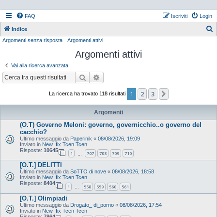
FAQ
Iscriviti
Login
Indice
Argomenti senza risposta
Argomenti attivi
e
Argomenti attivi
r
c
Vai alla ricerca avanzata
a
Cerca
Ricerca avanzata
1
2
3
Prossimo
La ricerca ha trovato 118 risultati
Argomenti
(O.T) Governo Meloni: governo, governicchio..o governo del
cacchio?
Ultimo messaggio da
Paperinik
«
08/08/2026, 19:09
Inviato in
New Ifix Tcen Tcen
Risposte:
10645
1
707
708
709
710
…
[O.T.] DELITTI
Ultimo messaggio da
SoTTO di nove
«
08/08/2026, 18:58
Inviato in
New Ifix Tcen Tcen
Risposte:
8404
1
558
559
560
561
…
[O.T.] Olimpiadi
Ultimo messaggio da
Drogato_ di_porno
«
08/08/2026, 17:54
Inviato in
New Ifix Tcen Tcen
Risposte:
7964