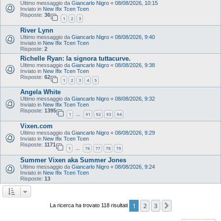
Ultimo messaggio da
Giancarlo Nigro
«
08/08/2026, 10:15
Inviato in
New Ifix Tcen Tcen
Risposte:
36
1
2
3
River Lynn
Ultimo messaggio da
Giancarlo Nigro
«
08/08/2026, 9:40
Inviato in
New Ifix Tcen Tcen
Risposte:
2
Richelle Ryan: la signora tuttacurve.
Ultimo messaggio da
Giancarlo Nigro
«
08/08/2026, 9:38
Inviato in
New Ifix Tcen Tcen
Risposte:
62
1
2
3
4
5
Angela White
Ultimo messaggio da
Giancarlo Nigro
«
08/08/2026, 9:32
Inviato in
New Ifix Tcen Tcen
Risposte:
1395
1
91
92
93
94
…
Vixen.com
Ultimo messaggio da
Giancarlo Nigro
«
08/08/2026, 9:29
Inviato in
New Ifix Tcen Tcen
Risposte:
1171
1
76
77
78
79
…
Summer Vixen aka Summer Jones
Ultimo messaggio da
Giancarlo Nigro
«
08/08/2026, 9:24
Inviato in
New Ifix Tcen Tcen
Risposte:
13
1
2
3
Prossimo
La ricerca ha trovato 118 risultati