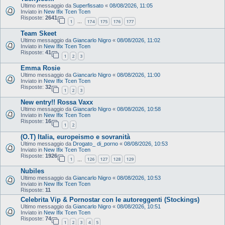
Ultimo messaggio da
Superfissato
«
08/08/2026, 11:05
Inviato in
New Ifix Tcen Tcen
Risposte:
2641
1
174
175
176
177
…
Team Skeet
Ultimo messaggio da
Giancarlo Nigro
«
08/08/2026, 11:02
Inviato in
New Ifix Tcen Tcen
Risposte:
41
1
2
3
Emma Rosie
Ultimo messaggio da
Giancarlo Nigro
«
08/08/2026, 11:00
Inviato in
New Ifix Tcen Tcen
Risposte:
32
1
2
3
New entry!! Rossa Vaxx
Ultimo messaggio da
Giancarlo Nigro
«
08/08/2026, 10:58
Inviato in
New Ifix Tcen Tcen
Risposte:
16
1
2
(O.T) Italia, europeismo e sovranità
Ultimo messaggio da
Drogato_ di_porno
«
08/08/2026, 10:53
Inviato in
New Ifix Tcen Tcen
Risposte:
1926
1
126
127
128
129
…
Nubiles
Ultimo messaggio da
Giancarlo Nigro
«
08/08/2026, 10:53
Inviato in
New Ifix Tcen Tcen
Risposte:
11
Celebrita Vip & Pornostar con le autoreggenti (Stockings)
Ultimo messaggio da
Giancarlo Nigro
«
08/08/2026, 10:51
Inviato in
New Ifix Tcen Tcen
Risposte:
74
1
2
3
4
5