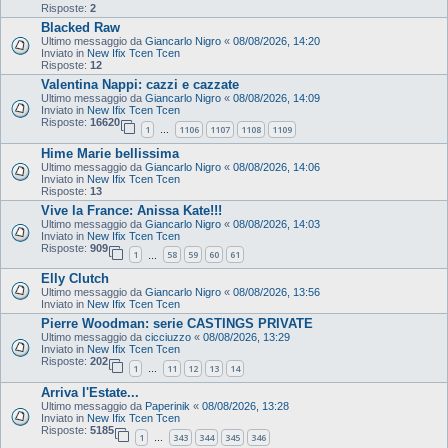
Risposte:
2
Blacked Raw
Ultimo messaggio da
Giancarlo Nigro
«
08/08/2026, 14:20
Inviato in
New Ifix Tcen Tcen
Risposte:
12
Valentina Nappi: cazzi e cazzate
Ultimo messaggio da
Giancarlo Nigro
«
08/08/2026, 14:09
Inviato in
New Ifix Tcen Tcen
Risposte:
16620
1
1106
1107
1108
1109
…
Hime Marie bellissima
Ultimo messaggio da
Giancarlo Nigro
«
08/08/2026, 14:06
Inviato in
New Ifix Tcen Tcen
Risposte:
13
Vive la France: Anissa Kate!!!
Ultimo messaggio da
Giancarlo Nigro
«
08/08/2026, 14:03
Inviato in
New Ifix Tcen Tcen
Risposte:
909
1
58
59
60
61
…
Elly Clutch
Ultimo messaggio da
Giancarlo Nigro
«
08/08/2026, 13:56
Inviato in
New Ifix Tcen Tcen
Pierre Woodman: serie CASTINGS PRIVATE
Ultimo messaggio da
cicciuzzo
«
08/08/2026, 13:29
Inviato in
New Ifix Tcen Tcen
Risposte:
202
1
11
12
13
14
…
Arriva l'Estate...
Ultimo messaggio da
Paperinik
«
08/08/2026, 13:28
Inviato in
New Ifix Tcen Tcen
Risposte:
5185
1
343
344
345
346
…