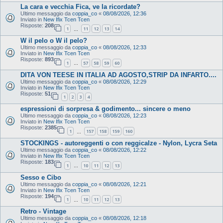
La cara e vecchia Fica, ve la ricordate?
Ultimo messaggio da
coppia_co
«
08/08/2026, 12:36
Inviato in
New Ifix Tcen Tcen
Risposte:
208
1
11
12
13
14
…
W il pelo o W il pelo?
Ultimo messaggio da
coppia_co
«
08/08/2026, 12:33
Inviato in
New Ifix Tcen Tcen
Risposte:
893
1
57
58
59
60
…
DITA VON TEESE IN ITALIA AD AGOSTO,STRIP DA INFARTO....
Ultimo messaggio da
coppia_co
«
08/08/2026, 12:29
Inviato in
New Ifix Tcen Tcen
Risposte:
51
1
2
3
4
espressioni di sorpresa & godimento... sincere o meno
Ultimo messaggio da
coppia_co
«
08/08/2026, 12:23
Inviato in
New Ifix Tcen Tcen
Risposte:
2385
1
157
158
159
160
…
STOCKINGS - autoreggenti o con reggicalze - Nylon, Lycra Seta
Ultimo messaggio da
coppia_co
«
08/08/2026, 12:22
Inviato in
New Ifix Tcen Tcen
Risposte:
183
1
10
11
12
13
…
Sesso e Cibo
Ultimo messaggio da
coppia_co
«
08/08/2026, 12:21
Inviato in
New Ifix Tcen Tcen
Risposte:
194
1
10
11
12
13
…
Retro - Vintage
Ultimo messaggio da
coppia_co
«
08/08/2026, 12:18