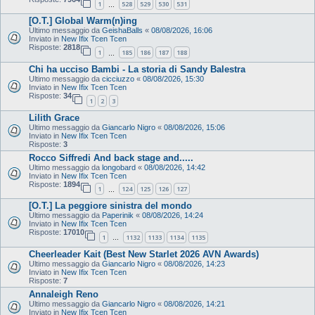
1
528
529
530
531
…
[O.T.] Global Warm(n)ing
Ultimo messaggio da
GeishaBalls
«
08/08/2026, 16:06
Inviato in
New Ifix Tcen Tcen
Risposte:
2818
1
185
186
187
188
…
Chi ha ucciso Bambi - La storia di Sandy Balestra
Ultimo messaggio da
cicciuzzo
«
08/08/2026, 15:30
Inviato in
New Ifix Tcen Tcen
Risposte:
34
1
2
3
Lilith Grace
Ultimo messaggio da
Giancarlo Nigro
«
08/08/2026, 15:06
Inviato in
New Ifix Tcen Tcen
Risposte:
3
Rocco Siffredi And back stage and.....
Ultimo messaggio da
longobard
«
08/08/2026, 14:42
Inviato in
New Ifix Tcen Tcen
Risposte:
1894
1
124
125
126
127
…
[O.T.] La peggiore sinistra del mondo
Ultimo messaggio da
Paperinik
«
08/08/2026, 14:24
Inviato in
New Ifix Tcen Tcen
Risposte:
17010
1
1132
1133
1134
1135
…
Cheerleader Kait (Best New Starlet 2026 AVN Awards)
Ultimo messaggio da
Giancarlo Nigro
«
08/08/2026, 14:23
Inviato in
New Ifix Tcen Tcen
Risposte:
7
Annaleigh Reno
Ultimo messaggio da
Giancarlo Nigro
«
08/08/2026, 14:21
Inviato in
New Ifix Tcen Tcen