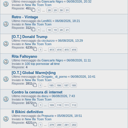
Ultimo messaggio da
Giancarlo Nigro
«
06/08/2026, 20:32
Inviato in
New Ifix Tcen Tcen
Risposte:
451
1
28
29
30
31
…
Retro - Vintage
Ultimo messaggio da
Len801
«
06/08/2026, 18:21
Inviato in
New Ifix Tcen Tcen
Risposte:
312
1
18
19
20
21
…
[O.T.] Donald Trump
Ultimo messaggio da
cicciuzzo
«
06/08/2026, 13:29
Inviato in
New Ifix Tcen Tcen
Risposte:
6235
1
413
414
415
416
…
Rita Faltoyano
Ultimo messaggio da
Giancarlo Nigro
«
06/08/2026, 11:11
Inviato in
100 top pornostar all time
Risposte:
4
[O.T.] Global Warm(n)ing
Ultimo messaggio da
Drogato_ di_porno
«
06/08/2026, 10:41
Inviato in
New Ifix Tcen Tcen
Risposte:
2811
1
185
186
187
188
…
Contro la censura di internet
Ultimo messaggio da
docu
«
06/08/2026, 7:43
Inviato in
New Ifix Tcen Tcen
Risposte:
1672
1
109
110
111
112
…
Il Bikini definitivo
Ultimo messaggio da
Prepuzio
«
05/08/2026, 18:51
Inviato in
New Ifix Tcen Tcen
Risposte:
4221
1
279
280
281
282
…