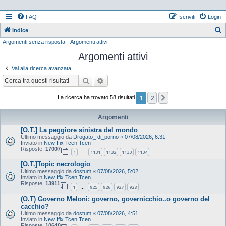
FAQ
Iscriviti
Login
Indice
Argomenti senza risposta
Argomenti attivi
e
Argomenti attivi
r
c
Vai alla ricerca avanzata
a
Cerca
Ricerca avanzata
1
2
Prossimo
La ricerca ha trovato 58 risultati
Argomenti
[O.T.] La peggiore sinistra del mondo
Ultimo messaggio da
Drogato_ di_porno
«
07/08/2026, 6:31
Inviato in
New Ifix Tcen Tcen
Risposte:
17007
1
1131
1132
1133
1134
…
[O.T.]Topic necrologio
Ultimo messaggio da
dostum
«
07/08/2026, 5:02
Inviato in
New Ifix Tcen Tcen
Risposte:
13911
1
925
926
927
928
…
(O.T) Governo Meloni: governo, governicchio..o governo del
cacchio?
Ultimo messaggio da
dostum
«
07/08/2026, 4:51
Inviato in
New Ifix Tcen Tcen
Risposte:
10640