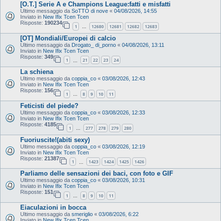
[O.T.] Serie A e Champions League:fatti e misfatti
Ultimo messaggio da
SoTTO di nove
«
04/08/2026, 14:55
Inviato in
New Ifix Tcen Tcen
Risposte:
190234
1
12680
12681
12682
12683
…
[OT] Mondiali/Europei di calcio
Ultimo messaggio da
Drogato_ di_porno
«
04/08/2026, 13:11
Inviato in
New Ifix Tcen Tcen
Risposte:
349
1
21
22
23
24
…
La schiena
Ultimo messaggio da
coppia_co
«
03/08/2026, 12:43
Inviato in
New Ifix Tcen Tcen
Risposte:
156
1
8
9
10
11
…
Feticisti del piede?
Ultimo messaggio da
coppia_co
«
03/08/2026, 12:33
Inviato in
New Ifix Tcen Tcen
Risposte:
4185
1
277
278
279
280
…
Fuoriuscite!(abiti sexy)
Ultimo messaggio da
coppia_co
«
03/08/2026, 12:19
Inviato in
New Ifix Tcen Tcen
Risposte:
21387
1
1423
1424
1425
1426
…
Parliamo delle sensazioni dei baci, con foto e GIF
Ultimo messaggio da
coppia_co
«
03/08/2026, 10:31
Inviato in
New Ifix Tcen Tcen
Risposte:
151
1
8
9
10
11
…
Eiaculazioni in bocca
Ultimo messaggio da
smeriglio
«
03/08/2026, 6:22
Inviato in
New Ifix Tcen Tcen