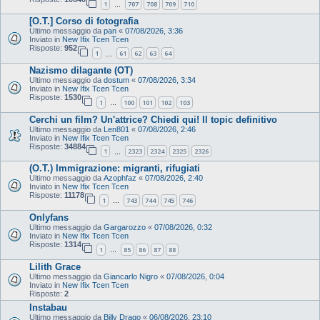
1
707
708
709
710
…
[O.T.] Corso di fotografia
Ultimo messaggio da
pan
«
07/08/2026, 3:36
Inviato in
New Ifix Tcen Tcen
Risposte:
952
1
61
62
63
64
…
Nazismo dilagante (OT)
Ultimo messaggio da
dostum
«
07/08/2026, 3:34
Inviato in
New Ifix Tcen Tcen
Risposte:
1530
1
100
101
102
103
…
Cerchi un film? Un'attrice? Chiedi qui! Il topic definitivo
Ultimo messaggio da
Len801
«
07/08/2026, 2:46
Inviato in
New Ifix Tcen Tcen
Risposte:
34884
1
2323
2324
2325
2326
…
(O.T.) Immigrazione: migranti, rifugiati
Ultimo messaggio da
Azophfaz
«
07/08/2026, 2:40
Inviato in
New Ifix Tcen Tcen
Risposte:
11178
1
743
744
745
746
…
Onlyfans
Ultimo messaggio da
Gargarozzo
«
07/08/2026, 0:32
Inviato in
New Ifix Tcen Tcen
Risposte:
1314
1
85
86
87
88
…
Lilith Grace
Ultimo messaggio da
Giancarlo Nigro
«
07/08/2026, 0:04
Inviato in
New Ifix Tcen Tcen
Risposte:
2
Instabau
Ultimo messaggio da
Billy Drago
«
06/08/2026, 23:10