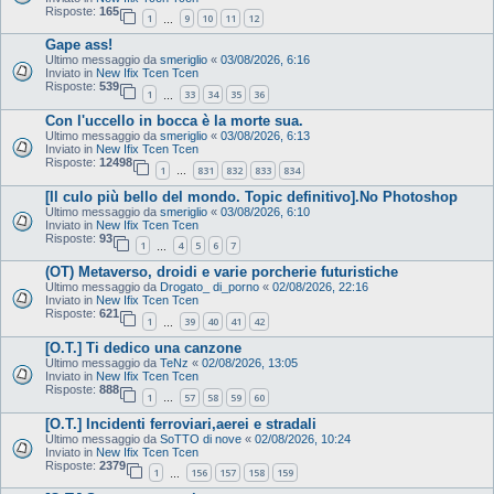
Risposte:
165
1
9
10
11
12
…
Gape ass!
Ultimo messaggio da
smeriglio
«
03/08/2026, 6:16
Inviato in
New Ifix Tcen Tcen
Risposte:
539
1
33
34
35
36
…
Con l'uccello in bocca è la morte sua.
Ultimo messaggio da
smeriglio
«
03/08/2026, 6:13
Inviato in
New Ifix Tcen Tcen
Risposte:
12498
1
831
832
833
834
…
[Il culo più bello del mondo. Topic definitivo].No Photoshop
Ultimo messaggio da
smeriglio
«
03/08/2026, 6:10
Inviato in
New Ifix Tcen Tcen
Risposte:
93
1
4
5
6
7
…
(OT) Metaverso, droidi e varie porcherie futuristiche
Ultimo messaggio da
Drogato_ di_porno
«
02/08/2026, 22:16
Inviato in
New Ifix Tcen Tcen
Risposte:
621
1
39
40
41
42
…
[O.T.] Ti dedico una canzone
Ultimo messaggio da
TeNz
«
02/08/2026, 13:05
Inviato in
New Ifix Tcen Tcen
Risposte:
888
1
57
58
59
60
…
[O.T.] Incidenti ferroviari,aerei e stradali
Ultimo messaggio da
SoTTO di nove
«
02/08/2026, 10:24
Inviato in
New Ifix Tcen Tcen
Risposte:
2379
1
156
157
158
159
…