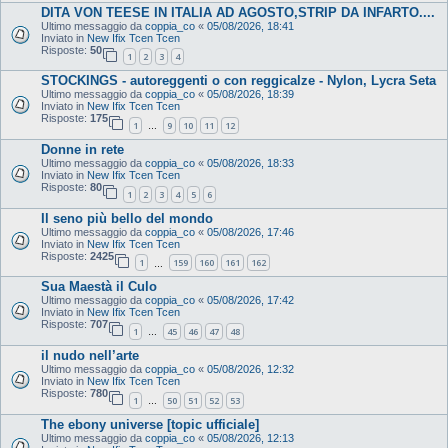
DITA VON TEESE IN ITALIA AD AGOSTO,STRIP DA INFARTO....
Ultimo messaggio da
coppia_co
«
05/08/2026, 18:41
Inviato in
New Ifix Tcen Tcen
Risposte:
50
1
2
3
4
STOCKINGS - autoreggenti o con reggicalze - Nylon, Lycra Seta
Ultimo messaggio da
coppia_co
«
05/08/2026, 18:39
Inviato in
New Ifix Tcen Tcen
Risposte:
175
1
9
10
11
12
…
Donne in rete
Ultimo messaggio da
coppia_co
«
05/08/2026, 18:33
Inviato in
New Ifix Tcen Tcen
Risposte:
80
1
2
3
4
5
6
Il seno più bello del mondo
Ultimo messaggio da
coppia_co
«
05/08/2026, 17:46
Inviato in
New Ifix Tcen Tcen
Risposte:
2425
1
159
160
161
162
…
Sua Maestà il Culo
Ultimo messaggio da
coppia_co
«
05/08/2026, 17:42
Inviato in
New Ifix Tcen Tcen
Risposte:
707
1
45
46
47
48
…
il nudo nell’arte
Ultimo messaggio da
coppia_co
«
05/08/2026, 12:32
Inviato in
New Ifix Tcen Tcen
Risposte:
780
1
50
51
52
53
…
The ebony universe [topic ufficiale]
Ultimo messaggio da
coppia_co
«
05/08/2026, 12:13