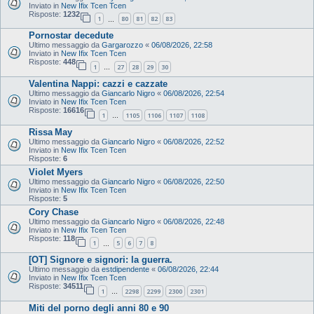
Inviato in
New Ifix Tcen Tcen
Risposte:
1232
1
80
81
82
83
…
Pornostar decedute
Ultimo messaggio da
Gargarozzo
«
06/08/2026, 22:58
Inviato in
New Ifix Tcen Tcen
Risposte:
448
1
27
28
29
30
…
Valentina Nappi: cazzi e cazzate
Ultimo messaggio da
Giancarlo Nigro
«
06/08/2026, 22:54
Inviato in
New Ifix Tcen Tcen
Risposte:
16616
1
1105
1106
1107
1108
…
Rissa May
Ultimo messaggio da
Giancarlo Nigro
«
06/08/2026, 22:52
Inviato in
New Ifix Tcen Tcen
Risposte:
6
Violet Myers
Ultimo messaggio da
Giancarlo Nigro
«
06/08/2026, 22:50
Inviato in
New Ifix Tcen Tcen
Risposte:
5
Cory Chase
Ultimo messaggio da
Giancarlo Nigro
«
06/08/2026, 22:48
Inviato in
New Ifix Tcen Tcen
Risposte:
118
1
5
6
7
8
…
[OT] Signore e signori: la guerra.
Ultimo messaggio da
estdipendente
«
06/08/2026, 22:44
Inviato in
New Ifix Tcen Tcen
Risposte:
34511
1
2298
2299
2300
2301
…
Miti del porno degli anni 80 e 90