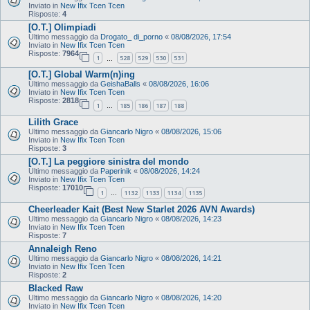
Inviato in
New Ifix Tcen Tcen
Risposte:
4
[O.T.] Olimpiadi
Ultimo messaggio da
Drogato_ di_porno
«
08/08/2026, 17:54
Inviato in
New Ifix Tcen Tcen
Risposte:
7964
1
528
529
530
531
…
[O.T.] Global Warm(n)ing
Ultimo messaggio da
GeishaBalls
«
08/08/2026, 16:06
Inviato in
New Ifix Tcen Tcen
Risposte:
2818
1
185
186
187
188
…
Lilith Grace
Ultimo messaggio da
Giancarlo Nigro
«
08/08/2026, 15:06
Inviato in
New Ifix Tcen Tcen
Risposte:
3
[O.T.] La peggiore sinistra del mondo
Ultimo messaggio da
Paperinik
«
08/08/2026, 14:24
Inviato in
New Ifix Tcen Tcen
Risposte:
17010
1
1132
1133
1134
1135
…
Cheerleader Kait (Best New Starlet 2026 AVN Awards)
Ultimo messaggio da
Giancarlo Nigro
«
08/08/2026, 14:23
Inviato in
New Ifix Tcen Tcen
Risposte:
7
Annaleigh Reno
Ultimo messaggio da
Giancarlo Nigro
«
08/08/2026, 14:21
Inviato in
New Ifix Tcen Tcen
Risposte:
2
Blacked Raw
Ultimo messaggio da
Giancarlo Nigro
«
08/08/2026, 14:20
Inviato in
New Ifix Tcen Tcen