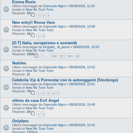
Emma Rosie
Ultimo messaggio da
Giancarlo Nigro
«
08/08/2026, 11:00
Inviato in
New Ifix Tcen Tcen
Risposte:
32
1
2
3
New entry!! Rossa Vaxx
Ultimo messaggio da
Giancarlo Nigro
«
08/08/2026, 10:58
Inviato in
New Ifix Tcen Tcen
Risposte:
16
1
2
(O.T) Italia, europeismo e sovranità
Ultimo messaggio da
Drogato_ di_porno
«
08/08/2026, 10:53
Inviato in
New Ifix Tcen Tcen
Risposte:
1926
1
126
127
128
129
…
Nubiles
Ultimo messaggio da
Giancarlo Nigro
«
08/08/2026, 10:53
Inviato in
New Ifix Tcen Tcen
Risposte:
11
Celebrita Vip & Pornostar con le autoreggenti (Stockings)
Ultimo messaggio da
Giancarlo Nigro
«
08/08/2026, 10:51
Inviato in
New Ifix Tcen Tcen
Risposte:
74
1
2
3
4
5
ultime da casa Evil Angel
Ultimo messaggio da
Giancarlo Nigro
«
08/08/2026, 10:49
Inviato in
New Ifix Tcen Tcen
Risposte:
24
1
2
Onlyfans
Ultimo messaggio da
Giancarlo Nigro
«
08/08/2026, 10:42
Inviato in
New Ifix Tcen Tcen
Risposte:
1315