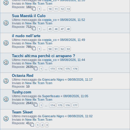
Inviato in
New Ifix Tcen Tcen
Risposte:
182
1
10
11
12
13
…
Sua Maestà il Culo
Ultimo messaggio da
coppia_co
«
08/08/2026, 11:52
Inviato in
New Ifix Tcen Tcen
Risposte:
712
1
45
46
47
48
…
il nudo nell’arte
Ultimo messaggio da
coppia_co
«
08/08/2026, 11:49
Inviato in
New Ifix Tcen Tcen
Risposte:
785
1
50
51
52
53
…
Tacchi alti:ma perchè ci arrapano ?
Ultimo messaggio da
coppia_co
«
08/08/2026, 11:44
Inviato in
New Ifix Tcen Tcen
Risposte:
2635
1
173
174
175
176
…
Octavia Red
Ultimo messaggio da
Giancarlo Nigro
«
08/08/2026, 11:17
Inviato in
New Ifix Tcen Tcen
Risposte:
10
Tushy.com
Ultimo messaggio da
Superfissato
«
08/08/2026, 11:05
Inviato in
New Ifix Tcen Tcen
Risposte:
2641
1
174
175
176
177
…
Team Skeet
Ultimo messaggio da
Giancarlo Nigro
«
08/08/2026, 11:02
Inviato in
New Ifix Tcen Tcen
Risposte:
41
1
2
3