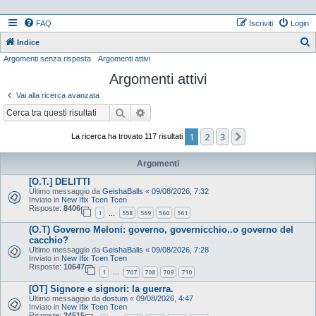
FAQ
Iscriviti
Login
Indice
Argomenti senza risposta
Argomenti attivi
e
Argomenti attivi
r
c
Vai alla ricerca avanzata
a
Cerca
Ricerca avanzata
1
2
3
Prossimo
La ricerca ha trovato 117 risultati
Argomenti
[O.T.] DELITTI
Ultimo messaggio da
GeishaBalls
«
09/08/2026, 7:32
Inviato in
New Ifix Tcen Tcen
Risposte:
8406
1
558
559
560
561
…
(O.T) Governo Meloni: governo, governicchio..o governo del
cacchio?
Ultimo messaggio da
GeishaBalls
«
09/08/2026, 7:28
Inviato in
New Ifix Tcen Tcen
Risposte:
10647
1
707
708
709
710
…
[OT] Signore e signori: la guerra.
Ultimo messaggio da
dostum
«
09/08/2026, 4:47
Inviato in
New Ifix Tcen Tcen
Risposte:
34515