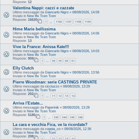
Risposte:
12
Valentina Nappi: cazzi e cazzate
Ultimo messaggio da
Giancarlo Nigro
«
08/08/2026, 14:09
Inviato in
New Ifix Tcen Tcen
Risposte:
16620
1
1106
1107
1108
1109
…
Hime Marie bellissima
Ultimo messaggio da
Giancarlo Nigro
«
08/08/2026, 14:06
Inviato in
New Ifix Tcen Tcen
Risposte:
13
Vive la France: Anissa Kate!!!
Ultimo messaggio da
Giancarlo Nigro
«
08/08/2026, 14:03
Inviato in
New Ifix Tcen Tcen
Risposte:
909
1
58
59
60
61
…
Elly Clutch
Ultimo messaggio da
Giancarlo Nigro
«
08/08/2026, 13:56
Inviato in
New Ifix Tcen Tcen
Pierre Woodman: serie CASTINGS PRIVATE
Ultimo messaggio da
cicciuzzo
«
08/08/2026, 13:29
Inviato in
New Ifix Tcen Tcen
Risposte:
202
1
11
12
13
14
…
Arriva l'Estate...
Ultimo messaggio da
Paperinik
«
08/08/2026, 13:28
Inviato in
New Ifix Tcen Tcen
Risposte:
5185
1
343
344
345
346
…
La cara e vecchia Fica, ve la ricordate?
Ultimo messaggio da
coppia_co
«
08/08/2026, 12:36
Inviato in
New Ifix Tcen Tcen
Risposte:
208
1
11
12
13
14
…