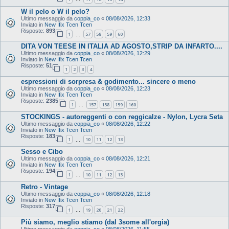
W il pelo o W il pelo?
Ultimo messaggio da
coppia_co
«
08/08/2026, 12:33
Inviato in
New Ifix Tcen Tcen
Risposte:
893
1
57
58
59
60
…
DITA VON TEESE IN ITALIA AD AGOSTO,STRIP DA INFARTO....
Ultimo messaggio da
coppia_co
«
08/08/2026, 12:29
Inviato in
New Ifix Tcen Tcen
Risposte:
51
1
2
3
4
espressioni di sorpresa & godimento... sincere o meno
Ultimo messaggio da
coppia_co
«
08/08/2026, 12:23
Inviato in
New Ifix Tcen Tcen
Risposte:
2385
1
157
158
159
160
…
STOCKINGS - autoreggenti o con reggicalze - Nylon, Lycra Seta
Ultimo messaggio da
coppia_co
«
08/08/2026, 12:22
Inviato in
New Ifix Tcen Tcen
Risposte:
183
1
10
11
12
13
…
Sesso e Cibo
Ultimo messaggio da
coppia_co
«
08/08/2026, 12:21
Inviato in
New Ifix Tcen Tcen
Risposte:
194
1
10
11
12
13
…
Retro - Vintage
Ultimo messaggio da
coppia_co
«
08/08/2026, 12:18
Inviato in
New Ifix Tcen Tcen
Risposte:
317
1
19
20
21
22
…
Più siamo, meglio stiamo (dal 3some all'orgia)
Ultimo messaggio da
coppia_co
«
08/08/2026, 11:55