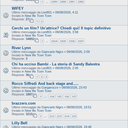
1
2299
2300
2301
2302
…
WIFEY
Ultimo messaggio da
Len801
«
09/08/2026, 4:11
Inviato in
New Ifix Tcen Tcen
Risposte:
27
1
2
Cerchi un film? Un'attrice? Chiedi qui! Il topic definitivo
Ultimo messaggio da
Len801
«
09/08/2026, 3:58
Inviato in
New Ifix Tcen Tcen
Risposte:
34892
1
2324
2325
2326
2327
…
River Lynn
Ultimo messaggio da
Giancarlo Nigro
«
09/08/2026, 2:59
Inviato in
New Ifix Tcen Tcen
Risposte:
3
Chi ha ucciso Bambi - La storia di Sandy Balestra
Ultimo messaggio da
Len801
«
09/08/2026, 2:05
Inviato in
New Ifix Tcen Tcen
Risposte:
36
1
2
3
Rocco Siffredi And back stage and.....
Ultimo messaggio da
Gargarozzo
«
08/08/2026, 23:43
Inviato in
New Ifix Tcen Tcen
Risposte:
1897
1
124
125
126
127
…
brazzers.com
Ultimo messaggio da
Giancarlo Nigro
«
08/08/2026, 19:51
Inviato in
New Ifix Tcen Tcen
Risposte:
3215
1
212
213
214
215
…
Lilly Bell
Ultimo messaggio da
Giancarlo Nigro
«
08/08/2026, 19:48