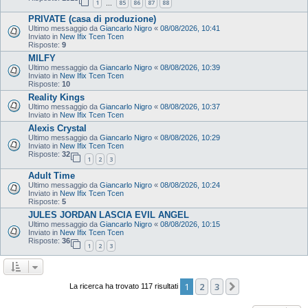
1
85
86
87
88
…
PRIVATE (casa di produzione)
Ultimo messaggio da
Giancarlo Nigro
«
08/08/2026, 10:41
Inviato in
New Ifix Tcen Tcen
Risposte:
9
MILFY
Ultimo messaggio da
Giancarlo Nigro
«
08/08/2026, 10:39
Inviato in
New Ifix Tcen Tcen
Risposte:
10
Reality Kings
Ultimo messaggio da
Giancarlo Nigro
«
08/08/2026, 10:37
Inviato in
New Ifix Tcen Tcen
Alexis Crystal
Ultimo messaggio da
Giancarlo Nigro
«
08/08/2026, 10:29
Inviato in
New Ifix Tcen Tcen
Risposte:
32
1
2
3
Adult Time
Ultimo messaggio da
Giancarlo Nigro
«
08/08/2026, 10:24
Inviato in
New Ifix Tcen Tcen
Risposte:
5
JULES JORDAN LASCIA EVIL ANGEL
Ultimo messaggio da
Giancarlo Nigro
«
08/08/2026, 10:15
Inviato in
New Ifix Tcen Tcen
Risposte:
36
1
2
3
1
2
3
Prossimo
La ricerca ha trovato 117 risultati