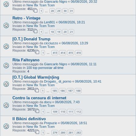
Ultimo messaggio da
Giancarlo Nigro
«
06/08/2026, 20:32
Inviato in
New Ifix Tcen Tcen
Risposte:
451
1
28
29
30
31
…
Retro - Vintage
Ultimo messaggio da
Len801
«
06/08/2026, 18:21
Inviato in
New Ifix Tcen Tcen
Risposte:
312
1
18
19
20
21
…
[O.T.] Donald Trump
Ultimo messaggio da
cicciuzzo
«
06/08/2026, 13:29
Inviato in
New Ifix Tcen Tcen
Risposte:
6235
1
413
414
415
416
…
Rita Faltoyano
Ultimo messaggio da
Giancarlo Nigro
«
06/08/2026, 11:11
Inviato in
100 top pornostar all time
Risposte:
4
[O.T.] Global Warm(n)ing
Ultimo messaggio da
Drogato_ di_porno
«
06/08/2026, 10:41
Inviato in
New Ifix Tcen Tcen
Risposte:
2811
1
185
186
187
188
…
Contro la censura di internet
Ultimo messaggio da
docu
«
06/08/2026, 7:43
Inviato in
New Ifix Tcen Tcen
Risposte:
1672
1
109
110
111
112
…
Il Bikini definitivo
Ultimo messaggio da
Prepuzio
«
05/08/2026, 18:51
Inviato in
New Ifix Tcen Tcen
Risposte:
4221
1
279
280
281
282
…