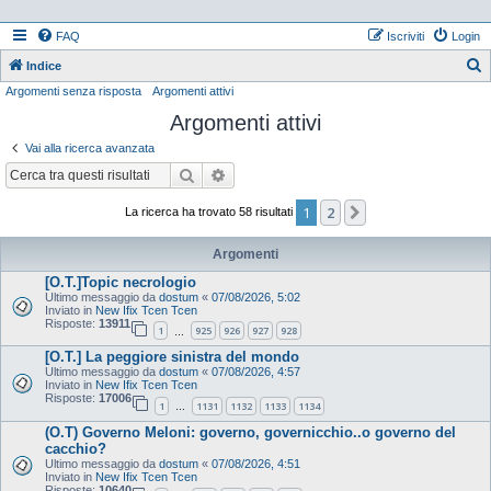
FAQ
Iscriviti
Login
Indice
Argomenti senza risposta
Argomenti attivi
e
Argomenti attivi
r
c
Vai alla ricerca avanzata
a
Cerca
Ricerca avanzata
1
2
Prossimo
La ricerca ha trovato 58 risultati
Argomenti
[O.T.]Topic necrologio
Ultimo messaggio da
dostum
«
07/08/2026, 5:02
Inviato in
New Ifix Tcen Tcen
Risposte:
13911
1
925
926
927
928
…
[O.T.] La peggiore sinistra del mondo
Ultimo messaggio da
dostum
«
07/08/2026, 4:57
Inviato in
New Ifix Tcen Tcen
Risposte:
17006
1
1131
1132
1133
1134
…
(O.T) Governo Meloni: governo, governicchio..o governo del
cacchio?
Ultimo messaggio da
dostum
«
07/08/2026, 4:51
Inviato in
New Ifix Tcen Tcen
Risposte:
10640