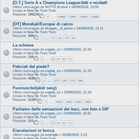
[O.T.] Serie A e Champions League:fatti e misfatti
Ultimo messaggio da
SoTTO di nove
«
04/08/2026, 14:55
Inviato in
New Ifix Tcen Tcen
Risposte:
190234
1
12680
12681
12682
12683
…
[OT] Mondiali/Europei di calcio
Ultimo messaggio da
Drogato_ di_porno
«
04/08/2026, 13:11
Inviato in
New Ifix Tcen Tcen
Risposte:
349
1
21
22
23
24
…
La schiena
Ultimo messaggio da
coppia_co
«
03/08/2026, 12:43
Inviato in
New Ifix Tcen Tcen
Risposte:
156
1
8
9
10
11
…
Feticisti del piede?
Ultimo messaggio da
coppia_co
«
03/08/2026, 12:33
Inviato in
New Ifix Tcen Tcen
Risposte:
4185
1
277
278
279
280
…
Fuoriuscite!(abiti sexy)
Ultimo messaggio da
coppia_co
«
03/08/2026, 12:19
Inviato in
New Ifix Tcen Tcen
Risposte:
21387
1
1423
1424
1425
1426
…
Parliamo delle sensazioni dei baci, con foto e GIF
Ultimo messaggio da
coppia_co
«
03/08/2026, 10:31
Inviato in
New Ifix Tcen Tcen
Risposte:
151
1
8
9
10
11
…
Eiaculazioni in bocca
Ultimo messaggio da
smeriglio
«
03/08/2026, 6:22
Inviato in
New Ifix Tcen Tcen