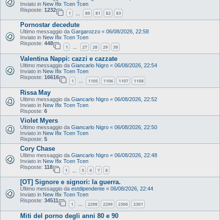
Inviato in
New Ifix Tcen Tcen
Risposte:
1232
1
80
81
82
83
…
Pornostar decedute
Ultimo messaggio da
Gargarozzo
«
06/08/2026, 22:58
Inviato in
New Ifix Tcen Tcen
Risposte:
448
1
27
28
29
30
…
Valentina Nappi: cazzi e cazzate
Ultimo messaggio da
Giancarlo Nigro
«
06/08/2026, 22:54
Inviato in
New Ifix Tcen Tcen
Risposte:
16616
1
1105
1106
1107
1108
…
Rissa May
Ultimo messaggio da
Giancarlo Nigro
«
06/08/2026, 22:52
Inviato in
New Ifix Tcen Tcen
Risposte:
6
Violet Myers
Ultimo messaggio da
Giancarlo Nigro
«
06/08/2026, 22:50
Inviato in
New Ifix Tcen Tcen
Risposte:
5
Cory Chase
Ultimo messaggio da
Giancarlo Nigro
«
06/08/2026, 22:48
Inviato in
New Ifix Tcen Tcen
Risposte:
118
1
5
6
7
8
…
[OT] Signore e signori: la guerra.
Ultimo messaggio da
estdipendente
«
06/08/2026, 22:44
Inviato in
New Ifix Tcen Tcen
Risposte:
34511
1
2298
2299
2300
2301
…
Miti del porno degli anni 80 e 90