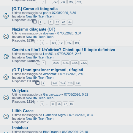
1
707
708
709
710
…
[O.T.] Corso di fotografia
Ultimo messaggio da
pan
«
07/08/2026, 3:36
Inviato in
New Ifix Tcen Tcen
Risposte:
952
1
61
62
63
64
…
Nazismo dilagante (OT)
Ultimo messaggio da
dostum
«
07/08/2026, 3:34
Inviato in
New Ifix Tcen Tcen
Risposte:
1530
1
100
101
102
103
…
Cerchi un film? Un'attrice? Chiedi qui! Il topic definitivo
Ultimo messaggio da
Len801
«
07/08/2026, 2:46
Inviato in
New Ifix Tcen Tcen
Risposte:
34884
1
2323
2324
2325
2326
…
(O.T.) Immigrazione: migranti, rifugiati
Ultimo messaggio da
Azophfaz
«
07/08/2026, 2:40
Inviato in
New Ifix Tcen Tcen
Risposte:
11178
1
743
744
745
746
…
Onlyfans
Ultimo messaggio da
Gargarozzo
«
07/08/2026, 0:32
Inviato in
New Ifix Tcen Tcen
Risposte:
1314
1
85
86
87
88
…
Lilith Grace
Ultimo messaggio da
Giancarlo Nigro
«
07/08/2026, 0:04
Inviato in
New Ifix Tcen Tcen
Risposte:
2
Instabau
Ultimo messaggio da
Billy Drago
«
06/08/2026, 23:10