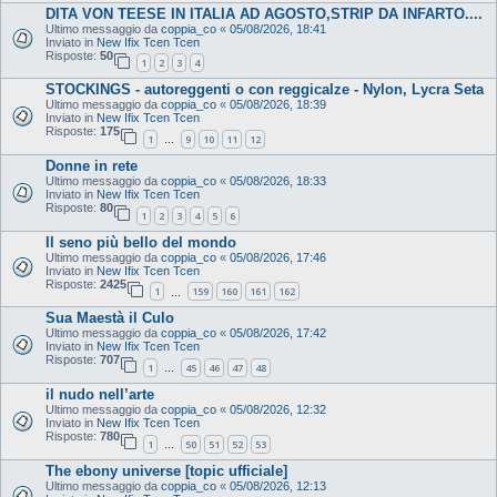
DITA VON TEESE IN ITALIA AD AGOSTO,STRIP DA INFARTO....
Ultimo messaggio da
coppia_co
«
05/08/2026, 18:41
Inviato in
New Ifix Tcen Tcen
Risposte:
50
1
2
3
4
STOCKINGS - autoreggenti o con reggicalze - Nylon, Lycra Seta
Ultimo messaggio da
coppia_co
«
05/08/2026, 18:39
Inviato in
New Ifix Tcen Tcen
Risposte:
175
1
9
10
11
12
…
Donne in rete
Ultimo messaggio da
coppia_co
«
05/08/2026, 18:33
Inviato in
New Ifix Tcen Tcen
Risposte:
80
1
2
3
4
5
6
Il seno più bello del mondo
Ultimo messaggio da
coppia_co
«
05/08/2026, 17:46
Inviato in
New Ifix Tcen Tcen
Risposte:
2425
1
159
160
161
162
…
Sua Maestà il Culo
Ultimo messaggio da
coppia_co
«
05/08/2026, 17:42
Inviato in
New Ifix Tcen Tcen
Risposte:
707
1
45
46
47
48
…
il nudo nell’arte
Ultimo messaggio da
coppia_co
«
05/08/2026, 12:32
Inviato in
New Ifix Tcen Tcen
Risposte:
780
1
50
51
52
53
…
The ebony universe [topic ufficiale]
Ultimo messaggio da
coppia_co
«
05/08/2026, 12:13