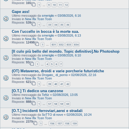
Risposte:
165
1
9
10
11
12
…
Gape ass!
Ultimo messaggio da
smeriglio
«
03/08/2026, 6:16
Inviato in
New Ifix Tcen Tcen
Risposte:
539
1
33
34
35
36
…
Con l'uccello in bocca è la morte sua.
Ultimo messaggio da
smeriglio
«
03/08/2026, 6:13
Inviato in
New Ifix Tcen Tcen
Risposte:
12498
1
831
832
833
834
…
[Il culo più bello del mondo. Topic definitivo].No Photoshop
Ultimo messaggio da
smeriglio
«
03/08/2026, 6:10
Inviato in
New Ifix Tcen Tcen
Risposte:
93
1
4
5
6
7
…
(OT) Metaverso, droidi e varie porcherie futuristiche
Ultimo messaggio da
Drogato_ di_porno
«
02/08/2026, 22:16
Inviato in
New Ifix Tcen Tcen
Risposte:
621
1
39
40
41
42
…
[O.T.] Ti dedico una canzone
Ultimo messaggio da
TeNz
«
02/08/2026, 13:05
Inviato in
New Ifix Tcen Tcen
Risposte:
888
1
57
58
59
60
…
[O.T.] Incidenti ferroviari,aerei e stradali
Ultimo messaggio da
SoTTO di nove
«
02/08/2026, 10:24
Inviato in
New Ifix Tcen Tcen
Risposte:
2379
1
156
157
158
159
…