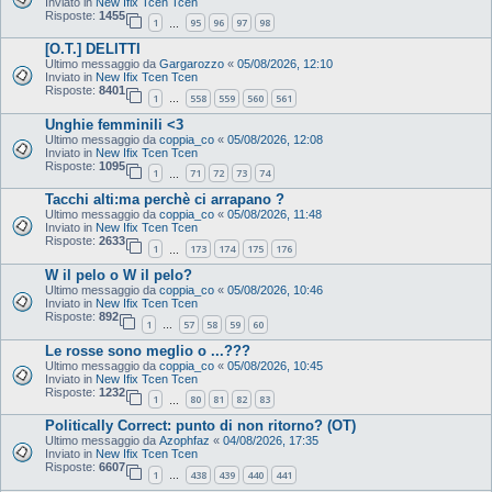
Inviato in
New Ifix Tcen Tcen
Risposte:
1455
1
95
96
97
98
…
[O.T.] DELITTI
Ultimo messaggio da
Gargarozzo
«
05/08/2026, 12:10
Inviato in
New Ifix Tcen Tcen
Risposte:
8401
1
558
559
560
561
…
Unghie femminili <3
Ultimo messaggio da
coppia_co
«
05/08/2026, 12:08
Inviato in
New Ifix Tcen Tcen
Risposte:
1095
1
71
72
73
74
…
Tacchi alti:ma perchè ci arrapano ?
Ultimo messaggio da
coppia_co
«
05/08/2026, 11:48
Inviato in
New Ifix Tcen Tcen
Risposte:
2633
1
173
174
175
176
…
W il pelo o W il pelo?
Ultimo messaggio da
coppia_co
«
05/08/2026, 10:46
Inviato in
New Ifix Tcen Tcen
Risposte:
892
1
57
58
59
60
…
Le rosse sono meglio o ...???
Ultimo messaggio da
coppia_co
«
05/08/2026, 10:45
Inviato in
New Ifix Tcen Tcen
Risposte:
1232
1
80
81
82
83
…
Politically Correct: punto di non ritorno? (OT)
Ultimo messaggio da
Azophfaz
«
04/08/2026, 17:35
Inviato in
New Ifix Tcen Tcen
Risposte:
6607
1
438
439
440
441
…