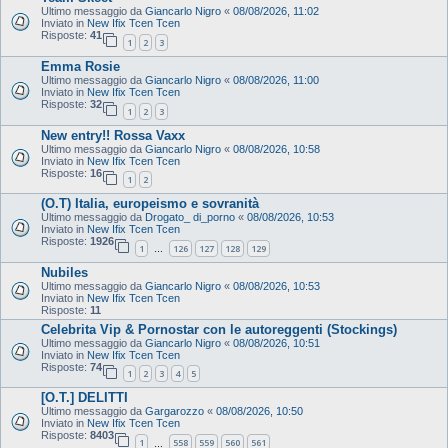
Ultimo messaggio da
Giancarlo Nigro
«
08/08/2026, 11:02
Inviato in
New Ifix Tcen Tcen
Risposte:
41
1
2
3
Emma Rosie
Ultimo messaggio da
Giancarlo Nigro
«
08/08/2026, 11:00
Inviato in
New Ifix Tcen Tcen
Risposte:
32
1
2
3
New entry!! Rossa Vaxx
Ultimo messaggio da
Giancarlo Nigro
«
08/08/2026, 10:58
Inviato in
New Ifix Tcen Tcen
Risposte:
16
1
2
(O.T) Italia, europeismo e sovranità
Ultimo messaggio da
Drogato_ di_porno
«
08/08/2026, 10:53
Inviato in
New Ifix Tcen Tcen
Risposte:
1926
1
126
127
128
129
…
Nubiles
Ultimo messaggio da
Giancarlo Nigro
«
08/08/2026, 10:53
Inviato in
New Ifix Tcen Tcen
Risposte:
11
Celebrita Vip & Pornostar con le autoreggenti (Stockings)
Ultimo messaggio da
Giancarlo Nigro
«
08/08/2026, 10:51
Inviato in
New Ifix Tcen Tcen
Risposte:
74
1
2
3
4
5
[O.T.] DELITTI
Ultimo messaggio da
Gargarozzo
«
08/08/2026, 10:50
Inviato in
New Ifix Tcen Tcen
Risposte:
8403
1
558
559
560
561
…