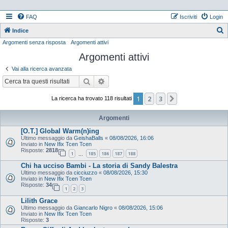
FAQ
Iscriviti
Login
Indice
Argomenti senza risposta
Argomenti attivi
e
Argomenti attivi
r
c
Vai alla ricerca avanzata
a
Cerca
Ricerca avanzata
1
2
3
Prossimo
La ricerca ha trovato 118 risultati
Argomenti
[O.T.] Global Warm(n)ing
Ultimo messaggio da
GeishaBalls
«
08/08/2026, 16:06
Inviato in
New Ifix Tcen Tcen
Risposte:
2818
1
185
186
187
188
…
Chi ha ucciso Bambi - La storia di Sandy Balestra
Ultimo messaggio da
cicciuzzo
«
08/08/2026, 15:30
Inviato in
New Ifix Tcen Tcen
Risposte:
34
1
2
3
Lilith Grace
Ultimo messaggio da
Giancarlo Nigro
«
08/08/2026, 15:06
Inviato in
New Ifix Tcen Tcen
Risposte:
3