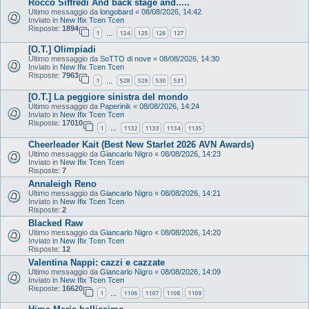
Rocco Siffredi And back stage and.....
Ultimo messaggio da
longobard
«
08/08/2026, 14:42
Inviato in
New Ifix Tcen Tcen
Risposte:
1894
1
124
125
126
127
…
[O.T.] Olimpiadi
Ultimo messaggio da
SoTTO di nove
«
08/08/2026, 14:30
Inviato in
New Ifix Tcen Tcen
Risposte:
7963
1
528
529
530
531
…
[O.T.] La peggiore sinistra del mondo
Ultimo messaggio da
Paperinik
«
08/08/2026, 14:24
Inviato in
New Ifix Tcen Tcen
Risposte:
17010
1
1132
1133
1134
1135
…
Cheerleader Kait (Best New Starlet 2026 AVN Awards)
Ultimo messaggio da
Giancarlo Nigro
«
08/08/2026, 14:23
Inviato in
New Ifix Tcen Tcen
Risposte:
7
Annaleigh Reno
Ultimo messaggio da
Giancarlo Nigro
«
08/08/2026, 14:21
Inviato in
New Ifix Tcen Tcen
Risposte:
2
Blacked Raw
Ultimo messaggio da
Giancarlo Nigro
«
08/08/2026, 14:20
Inviato in
New Ifix Tcen Tcen
Risposte:
12
Valentina Nappi: cazzi e cazzate
Ultimo messaggio da
Giancarlo Nigro
«
08/08/2026, 14:09
Inviato in
New Ifix Tcen Tcen
Risposte:
16620
1
1106
1107
1108
1109
…