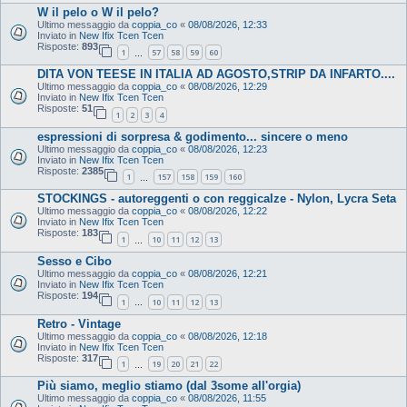
W il pelo o W il pelo?
Ultimo messaggio da
coppia_co
«
08/08/2026, 12:33
Inviato in
New Ifix Tcen Tcen
Risposte:
893
1
57
58
59
60
…
DITA VON TEESE IN ITALIA AD AGOSTO,STRIP DA INFARTO....
Ultimo messaggio da
coppia_co
«
08/08/2026, 12:29
Inviato in
New Ifix Tcen Tcen
Risposte:
51
1
2
3
4
espressioni di sorpresa & godimento... sincere o meno
Ultimo messaggio da
coppia_co
«
08/08/2026, 12:23
Inviato in
New Ifix Tcen Tcen
Risposte:
2385
1
157
158
159
160
…
STOCKINGS - autoreggenti o con reggicalze - Nylon, Lycra Seta
Ultimo messaggio da
coppia_co
«
08/08/2026, 12:22
Inviato in
New Ifix Tcen Tcen
Risposte:
183
1
10
11
12
13
…
Sesso e Cibo
Ultimo messaggio da
coppia_co
«
08/08/2026, 12:21
Inviato in
New Ifix Tcen Tcen
Risposte:
194
1
10
11
12
13
…
Retro - Vintage
Ultimo messaggio da
coppia_co
«
08/08/2026, 12:18
Inviato in
New Ifix Tcen Tcen
Risposte:
317
1
19
20
21
22
…
Più siamo, meglio stiamo (dal 3some all'orgia)
Ultimo messaggio da
coppia_co
«
08/08/2026, 11:55