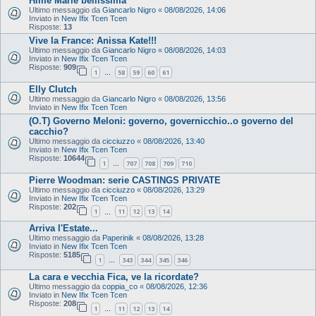
Hime Marie bellissima
Ultimo messaggio da
Giancarlo Nigro
«
08/08/2026, 14:06
Inviato in
New Ifix Tcen Tcen
Risposte:
13
Vive la France: Anissa Kate!!!
Ultimo messaggio da
Giancarlo Nigro
«
08/08/2026, 14:03
Inviato in
New Ifix Tcen Tcen
Risposte:
909
1
58
59
60
61
…
Elly Clutch
Ultimo messaggio da
Giancarlo Nigro
«
08/08/2026, 13:56
Inviato in
New Ifix Tcen Tcen
(O.T) Governo Meloni: governo, governicchio..o governo del
cacchio?
Ultimo messaggio da
cicciuzzo
«
08/08/2026, 13:40
Inviato in
New Ifix Tcen Tcen
Risposte:
10644
1
707
708
709
710
…
Pierre Woodman: serie CASTINGS PRIVATE
Ultimo messaggio da
cicciuzzo
«
08/08/2026, 13:29
Inviato in
New Ifix Tcen Tcen
Risposte:
202
1
11
12
13
14
…
Arriva l'Estate...
Ultimo messaggio da
Paperinik
«
08/08/2026, 13:28
Inviato in
New Ifix Tcen Tcen
Risposte:
5185
1
343
344
345
346
…
La cara e vecchia Fica, ve la ricordate?
Ultimo messaggio da
coppia_co
«
08/08/2026, 12:36
Inviato in
New Ifix Tcen Tcen
Risposte:
208
1
11
12
13
14
…