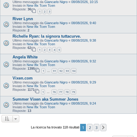
Ultimo messaggio da
Giancarlo Nigro
«
08/08/2026, 10:15
Inviato in
New Ifix Tcen Tcen
Risposte:
36
1
2
3
River Lynn
Ultimo messaggio da
Giancarlo Nigro
«
08/08/2026, 9:40
Inviato in
New Ifix Tcen Tcen
Risposte:
2
Richelle Ryan: la signora tuttacurve.
Ultimo messaggio da
Giancarlo Nigro
«
08/08/2026, 9:38
Inviato in
New Ifix Tcen Tcen
Risposte:
62
1
2
3
4
5
Angela White
Ultimo messaggio da
Giancarlo Nigro
«
08/08/2026, 9:32
Inviato in
New Ifix Tcen Tcen
Risposte:
1395
1
91
92
93
94
…
Vixen.com
Ultimo messaggio da
Giancarlo Nigro
«
08/08/2026, 9:29
Inviato in
New Ifix Tcen Tcen
Risposte:
1171
1
76
77
78
79
…
Summer Vixen aka Summer Jones
Ultimo messaggio da
Giancarlo Nigro
«
08/08/2026, 9:24
Inviato in
New Ifix Tcen Tcen
Risposte:
13
1
2
3
Prossimo
La ricerca ha trovato 118 risultati