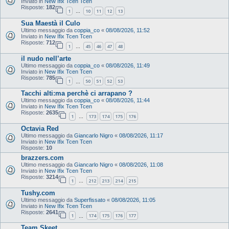
Inviato in
New Ifix Tcen Tcen
Risposte:
182
1
10
11
12
13
…
Sua Maestà il Culo
Ultimo messaggio da
coppia_co
«
08/08/2026, 11:52
Inviato in
New Ifix Tcen Tcen
Risposte:
712
1
45
46
47
48
…
il nudo nell’arte
Ultimo messaggio da
coppia_co
«
08/08/2026, 11:49
Inviato in
New Ifix Tcen Tcen
Risposte:
785
1
50
51
52
53
…
Tacchi alti:ma perchè ci arrapano ?
Ultimo messaggio da
coppia_co
«
08/08/2026, 11:44
Inviato in
New Ifix Tcen Tcen
Risposte:
2635
1
173
174
175
176
…
Octavia Red
Ultimo messaggio da
Giancarlo Nigro
«
08/08/2026, 11:17
Inviato in
New Ifix Tcen Tcen
Risposte:
10
brazzers.com
Ultimo messaggio da
Giancarlo Nigro
«
08/08/2026, 11:08
Inviato in
New Ifix Tcen Tcen
Risposte:
3214
1
212
213
214
215
…
Tushy.com
Ultimo messaggio da
Superfissato
«
08/08/2026, 11:05
Inviato in
New Ifix Tcen Tcen
Risposte:
2641
1
174
175
176
177
…
Team Skeet