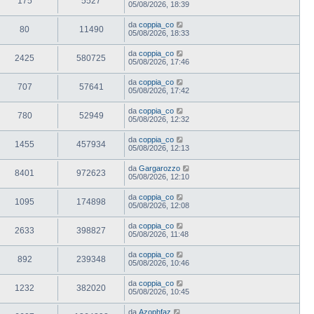
175
5527
05/08/2026, 18:39
da
coppia_co
80
11490
05/08/2026, 18:33
da
coppia_co
2425
580725
05/08/2026, 17:46
da
coppia_co
707
57641
05/08/2026, 17:42
da
coppia_co
780
52949
05/08/2026, 12:32
da
coppia_co
1455
457934
05/08/2026, 12:13
da
Gargarozzo
8401
972623
05/08/2026, 12:10
da
coppia_co
1095
174898
05/08/2026, 12:08
da
coppia_co
2633
398827
05/08/2026, 11:48
da
coppia_co
892
239348
05/08/2026, 10:46
da
coppia_co
1232
382020
05/08/2026, 10:45
da
Azophfaz