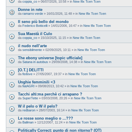
da
coppia_co
»
06/07/2026, 10:58
» in
New Ifix Tcen Tcen
Donne in rete
da
ramarro verde
»
16/01/2026, 11:48
» in
New Ifix Tcen Tcen
Il seno più bello del mondo
da
Federico Botticelli
»
14/01/2006, 16:47
» in
New Ifix Tcen Tcen
Sua Maestà il Culo
da
coppia_co
»
15/10/2025, 11:15
» in
New Ifix Tcen Tcen
il nudo nell’arte
da
sensibilmente
»
02/09/2025, 10:11
» in
New Ifix Tcen Tcen
The ebony universe [topic ufficiale]
da
Satana in autobus
»
29/09/2008, 14:38
» in
New Ifix Tcen Tcen
[O.T.] DELITTI
da
fistlove
»
27/05/2007, 19:37
» in
New Ifix Tcen Tcen
Unghie femminili <3
da
fiatAGRI
»
09/08/2013, 10:42
» in
New Ifix Tcen Tcen
Tacchi alti:ma perchè ci arrapano ?
da
SuperTette
»
03/03/2008, 20:26
» in
New Ifix Tcen Tcen
W il pelo o W il pelo?
da
redbaron
»
28/07/2003, 16:14
» in
New Ifix Tcen Tcen
Le rosse sono meglio o ...???
da
Ballman
»
12/12/2007, 11:24
» in
New Ifix Tcen Tcen
Politically Correct: punto di non ritorno? (OT)