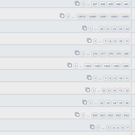
1
437
438
439
440
441
…
1
12679
12680
12681
12682
12683
…
1
20
21
22
23
24
…
1
7
8
9
10
11
…
1
276
277
278
279
280
…
1
1422
1423
1424
1425
1426
…
1
7
8
9
10
11
…
1
8
9
10
11
12
…
1
32
33
34
35
36
…
1
830
831
832
833
834
…
1
3
4
5
6
7
…