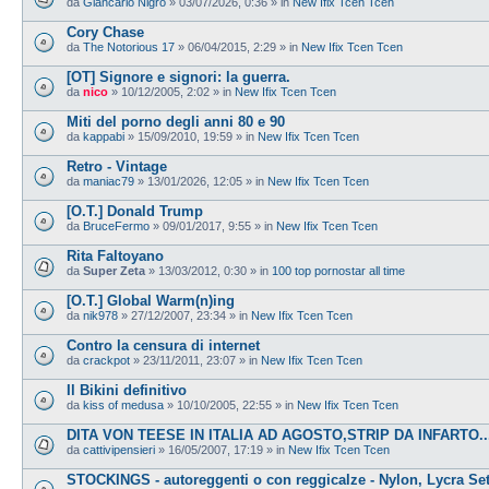
da
Giancarlo Nigro
»
03/07/2026, 0:36
» in
New Ifix Tcen Tcen
Cory Chase
da
The Notorious 17
»
06/04/2015, 2:29
» in
New Ifix Tcen Tcen
[OT] Signore e signori: la guerra.
da
nico
»
10/12/2005, 2:02
» in
New Ifix Tcen Tcen
Miti del porno degli anni 80 e 90
da
kappabi
»
15/09/2010, 19:59
» in
New Ifix Tcen Tcen
Retro - Vintage
da
maniac79
»
13/01/2026, 12:05
» in
New Ifix Tcen Tcen
[O.T.] Donald Trump
da
BruceFermo
»
09/01/2017, 9:55
» in
New Ifix Tcen Tcen
Rita Faltoyano
da
Super Zeta
»
13/03/2012, 0:30
» in
100 top pornostar all time
[O.T.] Global Warm(n)ing
da
nik978
»
27/12/2007, 23:34
» in
New Ifix Tcen Tcen
Contro la censura di internet
da
crackpot
»
23/11/2011, 23:07
» in
New Ifix Tcen Tcen
Il Bikini definitivo
da
kiss of medusa
»
10/10/2005, 22:55
» in
New Ifix Tcen Tcen
DITA VON TEESE IN ITALIA AD AGOSTO,STRIP DA INFARTO...
da
cattivipensieri
»
16/05/2007, 17:19
» in
New Ifix Tcen Tcen
STOCKINGS - autoreggenti o con reggicalze - Nylon, Lycra Se