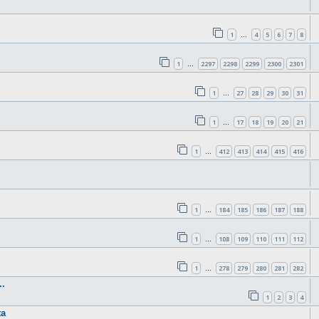
1
4
5
6
7
8
…
1
2297
2298
2299
2300
2301
…
1
27
28
29
30
31
…
1
17
18
19
20
21
…
1
412
413
414
415
416
…
1
184
185
186
187
188
…
1
108
109
110
111
112
…
1
278
279
280
281
282
…
.
1
2
3
4
ta