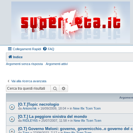
Collegamenti Rapidi
FAQ
Indice
Argomenti senza risposta
Argomenti attivi
Vai alla ricerca avanzata
Cerca
Ricerca avanzata
Argoment
[O.T.]Topic necrologio
da
Antonchik
»
16/09/2009, 18:04
» in
New Ifix Tcen Tcen
[O.T.] La peggiore sinistra del mondo
da
RIDLEY65
»
25/07/2007, 11:58
» in
New Ifix Tcen Tcen
(O.T) Governo Meloni: governo, governicchio..o governo del 
da
Trez
»
27/09/2022, 7:17
» in
New Ifix Tcen Tcen