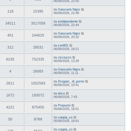
06/08/2026, 22:50
da
Giancarlo Nigro
118
15395
06/08/2026, 22:48
da
estdipendente
34511
3517059
06/08/2026, 22:44
da
Giancarlo Nigro
451
244625
06/08/2026, 20:32
da
Len801
312
28531
06/08/2026, 18:21
da
cicciuzzo
6235
752335
06/08/2026, 13:29
da
Giancarlo Nigro
4
26083
06/08/2026, 11:11
da
Drogato_ di_porno
2811
1052593
06/08/2026, 10:41
da
docu
1672
193072
06/08/2026, 7:43
da
Prepuzio
4221
875450
05/08/2026, 18:51
da
coppia_co
50
8789
05/08/2026, 18:41
da
coppia_co