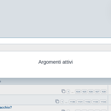
Argomenti attivi
i
1
924
925
926
927
928
…
1
1130
1131
1132
1133
1134
…
cacchio?