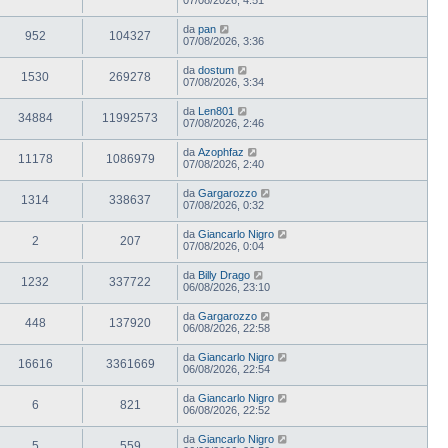
da
pan
952
104327
07/08/2026, 3:36
da
dostum
1530
269278
07/08/2026, 3:34
da
Len801
34884
11992573
07/08/2026, 2:46
da
Azophfaz
11178
1086979
07/08/2026, 2:40
da
Gargarozzo
1314
338637
07/08/2026, 0:32
da
Giancarlo Nigro
2
207
07/08/2026, 0:04
da
Billy Drago
1232
337722
06/08/2026, 23:10
da
Gargarozzo
448
137920
06/08/2026, 22:58
da
Giancarlo Nigro
16616
3361669
06/08/2026, 22:54
da
Giancarlo Nigro
6
821
06/08/2026, 22:52
da
Giancarlo Nigro
5
559