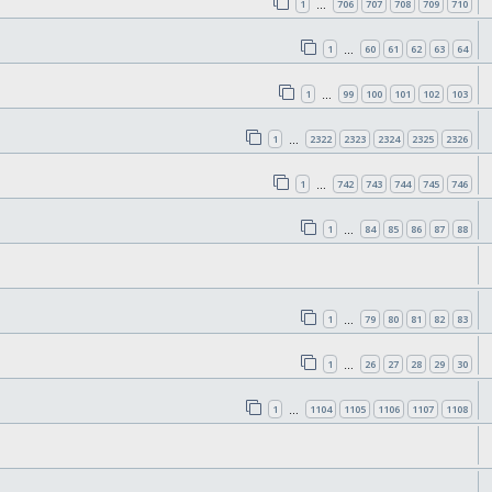
1
706
707
708
709
710
…
1
60
61
62
63
64
…
1
99
100
101
102
103
…
1
2322
2323
2324
2325
2326
…
1
742
743
744
745
746
…
1
84
85
86
87
88
…
1
79
80
81
82
83
…
1
26
27
28
29
30
…
1
1104
1105
1106
1107
1108
…