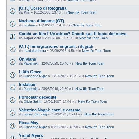
[O.T.] Corso di fotografia
da
Pim
»
10/12/2008, 13:46
» in
New Ifix Tcen Tcen
Nazismo dilagante (OT)
da
dostum
»
17/10/2003, 14:31
» in
New Ifix Tcen Tcen
Cerchi un film? Un'attrice? Chiedi qui! Il topic definitivo
da
Super Zeta
»
20/10/2007, 11:10
» in
New Ifix Tcen Tcen
(O.T.) Immigrazione: migranti, rifugiati
da
manigliasferica
»
07/09/2015, 9:56
» in
New Ifix Tcen Tcen
Onlyfans
da
Paperinik
»
12/02/2020, 20:40
» in
New Ifix Tcen Tcen
Lilith Grace
da
Giancarlo Nigro
»
13/07/2026, 19:21
» in
New Ifix Tcen Tcen
Instabau
da
Paperinik
»
23/03/2016, 21:50
» in
New Ifix Tcen Tcen
Pornostar decedute
da
Olivia Saint
»
16/02/2007, 14:44
» in
New Ifix Tcen Tcen
Valentina Nappi: cazzi e cazzate
da
danny_the_dog
»
09/09/2011, 15:41
» in
New Ifix Tcen Tcen
Rissa May
da
Giancarlo Nigro
»
08/06/2026, 18:50
» in
New Ifix Tcen Tcen
Violet Myers