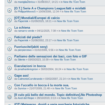
da
manigliasferica
»
31/08/2017, 14:21
» in
New Ifix Tcen Tcen
[O.T.] Serie A e Champions League:fatti e misfatti
da
PhilippeMexes5
»
10/09/2006, 12:34
» in
New Ifix Tcen Tcen
[OT] Mondiali/Europei di calcio
da
Paperinik
»
01/09/2025, 18:21
» in
New Ifix Tcen Tcen
La schiena
da
ramarro verde
»
04/11/2025, 7:38
» in
New Ifix Tcen Tcen
Feticisti del piede?
da
Paperinik
»
31/08/2002, 23:17
» in
New Ifix Tcen Tcen
Fuoriuscite!(abiti sexy)
da
pierpierotwo
»
01/02/2006, 5:56
» in
New Ifix Tcen Tcen
Parliamo delle sensazioni dei baci, con foto e GIF
da
Silente
»
03/03/2023, 10:39
» in
New Ifix Tcen Tcen
Eiaculazioni in bocca
da
jonathanlivingston
»
30/03/2004, 16:24
» in
New Ifix Tcen Tcen
Gape ass!
da
CalmonioCurvibrando
»
03/02/2007, 21:14
» in
New Ifix Tcen Tcen
Con l'uccello in bocca è la morte sua.
da
Sunrise
»
21/07/2009, 21:48
» in
New Ifix Tcen Tcen
[Il culo più bello del mondo. Topic definitivo].No Photoshop
da
Axel del Riope
»
28/10/2019, 0:13
» in
New Ifix Tcen Tcen
(OT) Metaverso, droidi e varie porcherie futuristiche