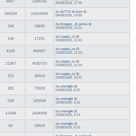
6607
1364292
04/08/2026, 17:35
da
SoTTO di nove
190234
14263946
04/08/2026, 14:55
da
Drogato_ di_porno
349
19830
04/08/2026, 13:11
da
coppia_co
156
17251
03/08/2026, 12:43
da
coppia_co
4185
669567
03/08/2026, 12:33
da
coppia_co
21387
4030753
03/08/2026, 12:19
da
coppia_co
151
36524
03/08/2026, 10:31
da
smeriglio
165
73328
03/08/2026, 6:22
da
smeriglio
539
165649
03/08/2026, 6:16
da
smeriglio
12498
2404458
03/08/2026, 6:13
da
smeriglio
93
18624
03/08/2026, 6:10