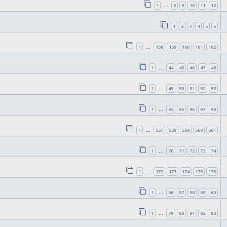
1
8
9
10
11
12
…
1
2
3
4
5
6
1
158
159
160
161
162
…
1
44
45
46
47
48
…
1
49
50
51
52
53
…
1
94
95
96
97
98
…
1
557
558
559
560
561
…
1
70
71
72
73
74
…
1
172
173
174
175
176
…
1
56
57
58
59
60
…
1
79
80
81
82
83
…