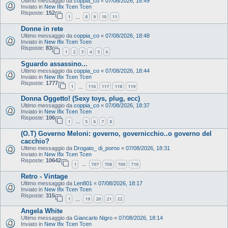
Ultimo messaggio da
coppia_co
«
07/08/2026, 18:49
Inviato in
New Ifix Tcen Tcen
Risposte:
152
1
8
9
10
11
…
Donne in rete
Ultimo messaggio da
coppia_co
«
07/08/2026, 18:48
Inviato in
New Ifix Tcen Tcen
Risposte:
83
1
2
3
4
5
6
Sguardo assassino...
Ultimo messaggio da
coppia_co
«
07/08/2026, 18:44
Inviato in
New Ifix Tcen Tcen
Risposte:
1777
1
116
117
118
119
…
Donna Oggetto! (Sexy toys, plug, ecc)
Ultimo messaggio da
coppia_co
«
07/08/2026, 18:37
Inviato in
New Ifix Tcen Tcen
Risposte:
106
1
5
6
7
8
…
(O.T) Governo Meloni: governo, governicchio..o governo del
cacchio?
Ultimo messaggio da
Drogato_ di_porno
«
07/08/2026, 18:31
Inviato in
New Ifix Tcen Tcen
Risposte:
10642
1
707
708
709
710
…
Retro - Vintage
Ultimo messaggio da
Len801
«
07/08/2026, 18:17
Inviato in
New Ifix Tcen Tcen
Risposte:
315
1
19
20
21
22
…
Angela White
Ultimo messaggio da
Giancarlo Nigro
«
07/08/2026, 18:14
Inviato in
New Ifix Tcen Tcen