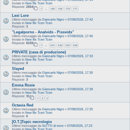
Inviato in
New Ifix Tcen Tcen
Risposte:
2554
1
168
169
170
171
…
Lexi Lore
Ultimo messaggio da
Giancarlo Nigro
«
07/08/2026, 17:43
Inviato in
New Ifix Tcen Tcen
Risposte:
3
"Legalporno - Analvids - Pissvids"
Ultimo messaggio da
Giancarlo Nigro
«
07/08/2026, 17:40
Inviato in
New Ifix Tcen Tcen
Risposte:
8159
1
541
542
543
544
…
PRIVATE (casa di produzione)
Ultimo messaggio da
Giancarlo Nigro
«
07/08/2026, 17:33
Inviato in
New Ifix Tcen Tcen
Risposte:
8
Slayed
Ultimo messaggio da
Giancarlo Nigro
«
07/08/2026, 17:30
Inviato in
New Ifix Tcen Tcen
Risposte:
3
Emma Rosie
Ultimo messaggio da
Giancarlo Nigro
«
07/08/2026, 17:28
Inviato in
New Ifix Tcen Tcen
Risposte:
31
1
2
3
Octavia Red
Ultimo messaggio da
Giancarlo Nigro
«
07/08/2026, 17:25
Inviato in
New Ifix Tcen Tcen
Risposte:
6
[O.T.]Topic necrologio
Ultimo messaggio da
SoTTO di nove
«
07/08/2026, 17:23
Inviato in
New Ifix Tcen Tcen