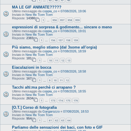
1
45
46
47
48
…
MA LE GIF ANIMATE?????
Ultimo messaggio da
coppia_co
«
07/08/2026, 19:06
Inviato in
New Ifix Tcen Tcen
Risposte:
14380
1
956
957
958
959
…
espressioni di sorpresa & godimento... sincere o meno
Ultimo messaggio da
coppia_co
«
07/08/2026, 19:01
Inviato in
New Ifix Tcen Tcen
Risposte:
2383
1
156
157
158
159
…
Più siamo, meglio stiamo (dal 3some all'orgia)
Ultimo messaggio da
coppia_co
«
07/08/2026, 18:59
Inviato in
New Ifix Tcen Tcen
Risposte:
181
1
10
11
12
13
…
Eiaculazioni in bocca
Ultimo messaggio da
coppia_co
«
07/08/2026, 18:58
Inviato in
New Ifix Tcen Tcen
Risposte:
167
1
9
10
11
12
…
Tacchi alti:ma perchè ci arrapano ?
Ultimo messaggio da
coppia_co
«
07/08/2026, 18:55
Inviato in
New Ifix Tcen Tcen
Risposte:
2634
1
173
174
175
176
…
[O.T.] Corso di fotografia
Ultimo messaggio da
Gargarozzo
«
07/08/2026, 18:53
Inviato in
New Ifix Tcen Tcen
Risposte:
954
1
61
62
63
64
…
Parliamo delle sensazioni dei baci, con foto e GIF