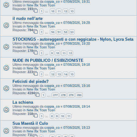
Ultimo messaggio da
coppia_co
«
07/08/2026, 19:31
Inviato in
New Ifix Tcen Tcen
Risposte:
193
1
10
11
12
13
…
il nudo nell’arte
Ultimo messaggio da
coppia_co
«
07/08/2026, 19:28
Inviato in
New Ifix Tcen Tcen
Risposte:
784
1
50
51
52
53
…
STOCKINGS - autoreggenti o con reggicalze - Nylon, Lycra Seta
Ultimo messaggio da
coppia_co
«
07/08/2026, 19:20
Inviato in
New Ifix Tcen Tcen
Risposte:
178
1
9
10
11
12
…
NUDE IN PUBBLICO / ESIBIZIONISTE
Ultimo messaggio da
coppia_co
«
07/08/2026, 19:18
Inviato in
New Ifix Tcen Tcen
Risposte:
223
1
12
13
14
15
…
Feticisti del piede?
Ultimo messaggio da
coppia_co
«
07/08/2026, 19:16
Inviato in
New Ifix Tcen Tcen
Risposte:
4194
1
277
278
279
280
…
La schiena
Ultimo messaggio da
coppia_co
«
07/08/2026, 19:14
Inviato in
New Ifix Tcen Tcen
Risposte:
158
1
8
9
10
11
…
Sua Maestà il Culo
Ultimo messaggio da
coppia_co
«
07/08/2026, 19:13
Inviato in
New Ifix Tcen Tcen
Risposte:
711