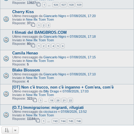
Risposte:
13927
1
926
927
928
929
…
Cherry Kiss
Ultimo messaggio da
Giancarlo Nigro
«
07/08/2026, 17:20
Inviato in
New Ifix Tcen Tcen
Risposte:
37
1
2
3
I filmati del BANGBROS.COM
Ultimo messaggio da
Giancarlo Nigro
«
07/08/2026, 17:18
Inviato in
New Ifix Tcen Tcen
Risposte:
80
1
2
3
4
5
6
Camila Henao
Ultimo messaggio da
Giancarlo Nigro
«
07/08/2026, 17:15
Inviato in
New Ifix Tcen Tcen
Risposte:
5
Blake Blossom
Ultimo messaggio da
Giancarlo Nigro
«
07/08/2026, 17:10
Inviato in
New Ifix Tcen Tcen
Risposte:
4
[OT] Non c'è trucco, non c'è inganno + Com'era, com'è
Ultimo messaggio da
Billy Drago
«
07/08/2026, 17:03
Inviato in
New Ifix Tcen Tcen
Risposte:
322
1
19
20
21
22
…
(O.T.) Immigrazione: migranti, rifugiati
Ultimo messaggio da
cicciuzzo
«
07/08/2026, 13:52
Inviato in
New Ifix Tcen Tcen
Risposte:
11184
1
743
744
745
746
…