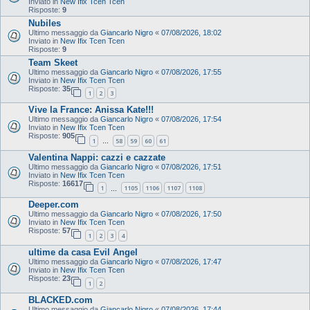
Inviato in
New Ifix Tcen Tcen
Risposte:
9
Nubiles
Ultimo messaggio da
Giancarlo Nigro
«
07/08/2026, 18:02
Inviato in
New Ifix Tcen Tcen
Risposte:
9
Team Skeet
Ultimo messaggio da
Giancarlo Nigro
«
07/08/2026, 17:55
Inviato in
New Ifix Tcen Tcen
Risposte:
35
1
2
3
Vive la France: Anissa Kate!!!
Ultimo messaggio da
Giancarlo Nigro
«
07/08/2026, 17:54
Inviato in
New Ifix Tcen Tcen
Risposte:
905
1
58
59
60
61
…
Valentina Nappi: cazzi e cazzate
Ultimo messaggio da
Giancarlo Nigro
«
07/08/2026, 17:51
Inviato in
New Ifix Tcen Tcen
Risposte:
16617
1
1105
1106
1107
1108
…
Deeper.com
Ultimo messaggio da
Giancarlo Nigro
«
07/08/2026, 17:50
Inviato in
New Ifix Tcen Tcen
Risposte:
57
1
2
3
4
ultime da casa Evil Angel
Ultimo messaggio da
Giancarlo Nigro
«
07/08/2026, 17:47
Inviato in
New Ifix Tcen Tcen
Risposte:
23
1
2
BLACKED.com
Ultimo messaggio da
Giancarlo Nigro
«
07/08/2026, 17:44