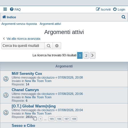
FAQ
Iscriviti
Login
Indice
Argomenti senza risposta
Argomenti attivi
e
Argomenti attivi
r
c
Vai alla ricerca avanzata
a
Cerca
Ricerca avanzata
1
2
Prossimo
La ricerca ha trovato 93 risultati
Argomenti
Milf Serenity Cox
Ultimo messaggio da
cicciuzzo
«
07/08/2026, 20:08
Inviato in
New Ifix Tcen Tcen
Risposte:
14
Chanel Camryn
Ultimo messaggio da
cicciuzzo
«
07/08/2026, 20:06
Inviato in
New Ifix Tcen Tcen
Risposte:
6
[O.T.] Global Warm(n)ing
Ultimo messaggio da
cicciuzzo
«
07/08/2026, 20:04
Inviato in
New Ifix Tcen Tcen
Risposte:
2815
1
185
186
187
188
…
Sesso e Cibo