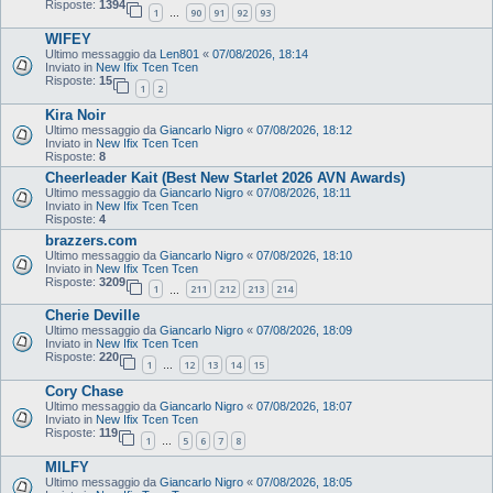
Risposte:
1394
1
90
91
92
93
…
WIFEY
Ultimo messaggio da
Len801
«
07/08/2026, 18:14
Inviato in
New Ifix Tcen Tcen
Risposte:
15
1
2
Kira Noir
Ultimo messaggio da
Giancarlo Nigro
«
07/08/2026, 18:12
Inviato in
New Ifix Tcen Tcen
Risposte:
8
Cheerleader Kait (Best New Starlet 2026 AVN Awards)
Ultimo messaggio da
Giancarlo Nigro
«
07/08/2026, 18:11
Inviato in
New Ifix Tcen Tcen
Risposte:
4
brazzers.com
Ultimo messaggio da
Giancarlo Nigro
«
07/08/2026, 18:10
Inviato in
New Ifix Tcen Tcen
Risposte:
3209
1
211
212
213
214
…
Cherie Deville
Ultimo messaggio da
Giancarlo Nigro
«
07/08/2026, 18:09
Inviato in
New Ifix Tcen Tcen
Risposte:
220
1
12
13
14
15
…
Cory Chase
Ultimo messaggio da
Giancarlo Nigro
«
07/08/2026, 18:07
Inviato in
New Ifix Tcen Tcen
Risposte:
119
1
5
6
7
8
…
MILFY
Ultimo messaggio da
Giancarlo Nigro
«
07/08/2026, 18:05