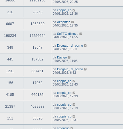
34880
11989150
04/08/2026, 22:25
da
coppia_co
310
28253
04/08/2026, 18:36
da
Azophfaz
6607
1363680
04/08/2026, 17:35
da
SoTTO di nove
190234
14256624
04/08/2026, 14:55
da
Drogato_ di_porno
349
19647
04/08/2026, 13:11
da
Django
445
137582
04/08/2026, 11:05
da
Drogato_ di_porno
1231
337451
04/08/2026, 6:52
da
coppia_co
156
17063
03/08/2026, 12:43
da
coppia_co
4185
669185
03/08/2026, 12:33
da
coppia_co
21387
4029988
03/08/2026, 12:19
da
coppia_co
151
36320
03/08/2026, 10:31
da
smeriglio