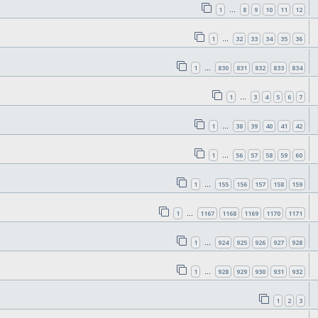
1
8
9
10
11
12
…
1
32
33
34
35
36
…
1
830
831
832
833
834
…
1
3
4
5
6
7
…
1
38
39
40
41
42
…
1
56
57
58
59
60
…
1
155
156
157
158
159
…
1
1167
1168
1169
1170
1171
…
1
924
925
926
927
928
…
1
928
929
930
931
932
…
1
2
3