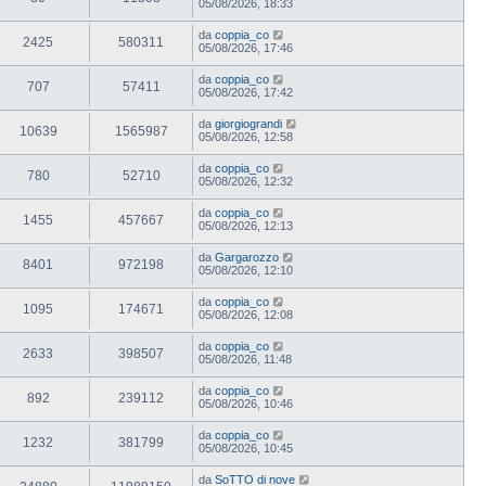
05/08/2026, 18:33
da
coppia_co
2425
580311
05/08/2026, 17:46
da
coppia_co
707
57411
05/08/2026, 17:42
da
giorgiograndi
10639
1565987
05/08/2026, 12:58
da
coppia_co
780
52710
05/08/2026, 12:32
da
coppia_co
1455
457667
05/08/2026, 12:13
da
Gargarozzo
8401
972198
05/08/2026, 12:10
da
coppia_co
1095
174671
05/08/2026, 12:08
da
coppia_co
2633
398507
05/08/2026, 11:48
da
coppia_co
892
239112
05/08/2026, 10:46
da
coppia_co
1232
381799
05/08/2026, 10:45
da
SoTTO di nove