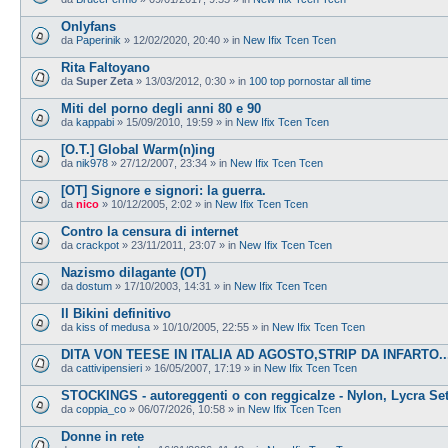
Onlyfans
da
Paperinik
»
12/02/2020, 20:40
» in
New Ifix Tcen Tcen
Rita Faltoyano
da
Super Zeta
»
13/03/2012, 0:30
» in
100 top pornostar all time
Miti del porno degli anni 80 e 90
da
kappabi
»
15/09/2010, 19:59
» in
New Ifix Tcen Tcen
[O.T.] Global Warm(n)ing
da
nik978
»
27/12/2007, 23:34
» in
New Ifix Tcen Tcen
[OT] Signore e signori: la guerra.
da
nico
»
10/12/2005, 2:02
» in
New Ifix Tcen Tcen
Contro la censura di internet
da
crackpot
»
23/11/2011, 23:07
» in
New Ifix Tcen Tcen
Nazismo dilagante (OT)
da
dostum
»
17/10/2003, 14:31
» in
New Ifix Tcen Tcen
Il Bikini definitivo
da
kiss of medusa
»
10/10/2005, 22:55
» in
New Ifix Tcen Tcen
DITA VON TEESE IN ITALIA AD AGOSTO,STRIP DA INFARTO...
da
cattivipensieri
»
16/05/2007, 17:19
» in
New Ifix Tcen Tcen
STOCKINGS - autoreggenti o con reggicalze - Nylon, Lycra Se
da
coppia_co
»
06/07/2026, 10:58
» in
New Ifix Tcen Tcen
Donne in rete