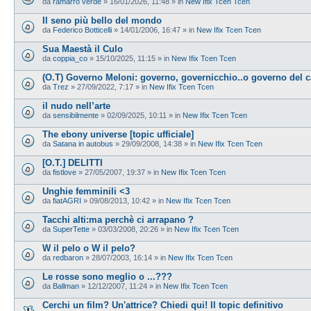
da
ramarro verde
»
16/01/2026, 11:48
» in
New Ifix Tcen Tcen
Il seno più bello del mondo
da
Federico Botticelli
»
14/01/2006, 16:47
» in
New Ifix Tcen Tcen
Sua Maestà il Culo
da
coppia_co
»
15/10/2025, 11:15
» in
New Ifix Tcen Tcen
(O.T) Governo Meloni: governo, governicchio..o governo del 
da
Trez
»
27/09/2022, 7:17
» in
New Ifix Tcen Tcen
il nudo nell’arte
da
sensibilmente
»
02/09/2025, 10:11
» in
New Ifix Tcen Tcen
The ebony universe [topic ufficiale]
da
Satana in autobus
»
29/09/2008, 14:38
» in
New Ifix Tcen Tcen
[O.T.] DELITTI
da
fistlove
»
27/05/2007, 19:37
» in
New Ifix Tcen Tcen
Unghie femminili <3
da
fiatAGRI
»
09/08/2013, 10:42
» in
New Ifix Tcen Tcen
Tacchi alti:ma perchè ci arrapano ?
da
SuperTette
»
03/03/2008, 20:26
» in
New Ifix Tcen Tcen
W il pelo o W il pelo?
da
redbaron
»
28/07/2003, 16:14
» in
New Ifix Tcen Tcen
Le rosse sono meglio o ...???
da
Ballman
»
12/12/2007, 11:24
» in
New Ifix Tcen Tcen
Cerchi un film? Un'attrice? Chiedi qui! Il topic definitivo