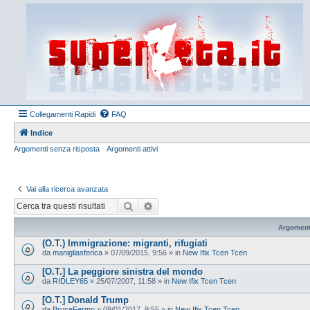
Collegamenti Rapidi
FAQ
Indice
Argomenti senza risposta
Argomenti attivi
Vai alla ricerca avanzata
Cerca
Ricerca avanzata
Argoment
(O.T.) Immigrazione: migranti, rifugiati
da
manigliasferica
»
07/09/2015, 9:56
» in
New Ifix Tcen Tcen
[O.T.] La peggiore sinistra del mondo
da
RIDLEY65
»
25/07/2007, 11:58
» in
New Ifix Tcen Tcen
[O.T.] Donald Trump
da
BruceFermo
»
09/01/2017, 9:55
» in
New Ifix Tcen Tcen