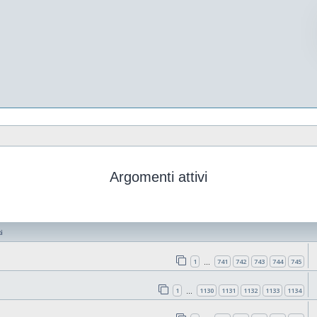
Argomenti attivi
i
1
741
742
743
744
745
…
1
1130
1131
1132
1133
1134
…