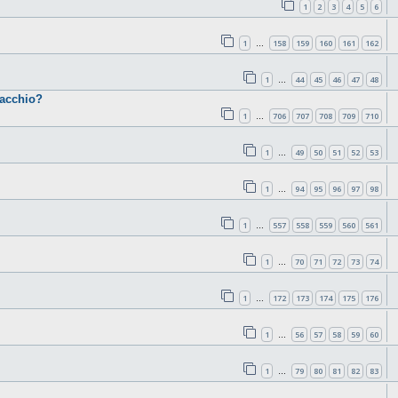
1
2
3
4
5
6
1
158
159
160
161
162
…
1
44
45
46
47
48
…
cacchio?
1
706
707
708
709
710
…
1
49
50
51
52
53
…
1
94
95
96
97
98
…
1
557
558
559
560
561
…
1
70
71
72
73
74
…
1
172
173
174
175
176
…
1
56
57
58
59
60
…
1
79
80
81
82
83
…