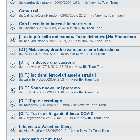
da
jonathanlivingston
»
30/03/2004, 16:24
» in
New Ifix Tcen Tcen
Gape ass!
da
CalmonioCurvibrando
»
03/02/2007, 21:14
» in
New Ifix Tcen Tcen
Con l'uccello in bocca è la morte sua.
da
Sunrise
»
21/07/2009, 21:48
» in
New Ifix Tcen Tcen
[Il culo più bello del mondo. Topic definitivo].No Photoshop
da
Axel del Riope
»
28/10/2019, 0:13
» in
New Ifix Tcen Tcen
(OT) Metaverso, droidi e varie porcherie futuristiche
da
Paperinik
»
06/01/2022, 10:56
» in
New Ifix Tcen Tcen
[O.T.] Ti dedico una canzone
da
Lonewolf
»
17/01/2013, 17:25
» in
New Ifix Tcen Tcen
[O.T.] Incidenti ferroviari,aerei e stradali
da
Errante
»
30/06/2009, 2:33
» in
New Ifix Tcen Tcen
[O.T.] Sono nuovo, mi presento
da
crm114
»
08/05/2006, 1:18
» in
New Ifix Tcen Tcen
[O.T.]Topic necrologio
da
Antonchik
»
16/09/2009, 18:04
» in
New Ifix Tcen Tcen
[O.T.] Tra i due litiganti, il terzo COVID
da
Gargarozzo
»
24/02/2021, 12:19
» in
New Ifix Tcen Tcen
Intervista a Valentine Demy
da
Alec Empire
»
13/04/2019, 21:13
» in
New Ifix Tcen Tcen
Esordienti di film hard