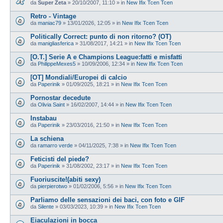
da
Super Zeta
»
20/10/2007, 11:10
» in
New Ifix Tcen Tcen
Retro - Vintage
da
maniac79
»
13/01/2026, 12:05
» in
New Ifix Tcen Tcen
Politically Correct: punto di non ritorno? (OT)
da
manigliasferica
»
31/08/2017, 14:21
» in
New Ifix Tcen Tcen
[O.T.] Serie A e Champions League:fatti e misfatti
da
PhilippeMexes5
»
10/09/2006, 12:34
» in
New Ifix Tcen Tcen
[OT] Mondiali/Europei di calcio
da
Paperinik
»
01/09/2025, 18:21
» in
New Ifix Tcen Tcen
Pornostar decedute
da
Olivia Saint
»
16/02/2007, 14:44
» in
New Ifix Tcen Tcen
Instabau
da
Paperinik
»
23/03/2016, 21:50
» in
New Ifix Tcen Tcen
La schiena
da
ramarro verde
»
04/11/2025, 7:38
» in
New Ifix Tcen Tcen
Feticisti del piede?
da
Paperinik
»
31/08/2002, 23:17
» in
New Ifix Tcen Tcen
Fuoriuscite!(abiti sexy)
da
pierpierotwo
»
01/02/2006, 5:56
» in
New Ifix Tcen Tcen
Parliamo delle sensazioni dei baci, con foto e GIF
da
Silente
»
03/03/2023, 10:39
» in
New Ifix Tcen Tcen
Eiaculazioni in bocca