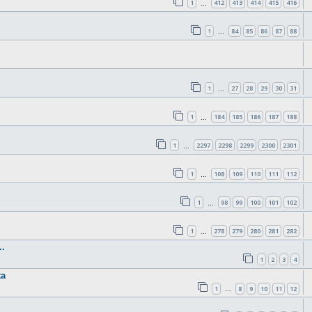
1
412
413
414
415
416
…
1
84
85
86
87
88
…
1
27
28
29
30
31
…
1
184
185
186
187
188
…
1
2297
2298
2299
2300
2301
…
1
108
109
110
111
112
…
1
98
99
100
101
102
…
1
278
279
280
281
282
…
.
1
2
3
4
ta
1
8
9
10
11
12
…