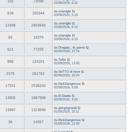
165
73099
03/08/2026, 6:22
da
smeriglio
539
165344
03/08/2026, 6:16
da
smeriglio
12498
2403848
03/08/2026, 6:13
da
smeriglio
93
18375
03/08/2026, 6:10
da
Drogato_ di_porno
621
77255
02/08/2026, 22:16
da
TeNz
888
124201
02/08/2026, 13:05
da
SoTTO di nove
2379
281782
02/08/2026, 10:24
da
RickDangerous
17551
2538260
02/08/2026, 6:59
da
El Diablo
13905
1887908
02/08/2026, 4:50
da
giorgiograndi
13967
1323699
01/08/2026, 20:11
da
RickDangerous
36
14387
01/08/2026, 13:00