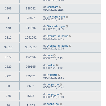
da
longobard
1309
338082
06/08/2026, 11:15
da
Giancarlo Nigro
4
26027
06/08/2026, 11:11
da
Giancarlo Nigro
450
244366
06/08/2026, 11:09
da
Drogato_ di_porno
2811
1051992
06/08/2026, 10:41
da
Drogato_ di_porno
34510
3515327
06/08/2026, 10:34
da
docu
1672
192696
06/08/2026, 7:43
da
dostum
1529
269165
06/08/2026, 4:40
da
Prepuzio
4221
875071
05/08/2026, 18:51
da
coppia_co
50
8632
05/08/2026, 18:41
da
coppia_co
175
5322
05/08/2026, 18:39
da
coppia_co
80
11303