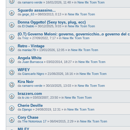
da
ramarro verde
»
16/01/2026, 11:48
» in
New Ifix Tcen Tcen
Sguardo assassino...
da
gege_63
»
08/03/2013, 0:13
» in
New Ifix Tcen Tcen
Donna Oggetto! (Sexy toys, plug, ecc)
da
El Diablo
»
30/12/2025, 9:03
» in
New Ifix Tcen Tcen
(O.T) Governo Meloni: governo, governicchio..o governo del 
da
Trez
»
27/09/2022, 7:17
» in
New Ifix Tcen Tcen
Retro - Vintage
da
maniac79
»
13/01/2026, 12:05
» in
New Ifix Tcen Tcen
Angela White
da
Juan Burrasca
»
03/02/2014, 18:27
» in
New Ifix Tcen Tcen
WIFEY
da
Giancarlo Nigro
»
21/06/2026, 16:16
» in
New Ifix Tcen Tcen
Kira Noir
da
ramarro verde
»
30/10/2025, 13:03
» in
New Ifix Tcen Tcen
brazzers.com
da
lo zio
»
03/03/2007, 23:50
» in
New Ifix Tcen Tcen
Cherie Deville
da
Django
»
24/08/2019, 12:31
» in
New Ifix Tcen Tcen
Cory Chase
da
The Notorious 17
»
06/04/2015, 2:29
» in
New Ifix Tcen Tcen
MILFY