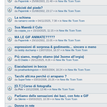
da
Paperinik
»
25/08/2003, 21:48
» in
New Ifix Tcen Tcen
Feticisti del piede?
da
Paperinik
»
31/08/2002, 23:17
» in
New Ifix Tcen Tcen
La schiena
da
ramarro verde
»
04/11/2025, 7:38
» in
New Ifix Tcen Tcen
Sua Maestà il Culo
da
coppia_co
»
15/10/2025, 11:15
» in
New Ifix Tcen Tcen
MA LE GIF ANIMATE?????
da
Paperinik
»
29/10/2002, 15:05
» in
New Ifix Tcen Tcen
espressioni di sorpresa & godimento... sincere o meno
da
teddy duchamp
»
13/07/2014, 16:37
» in
New Ifix Tcen Tcen
Più siamo, meglio stiamo (dal 3some all'orgia)
da
El Diablo
»
20/12/2025, 8:26
» in
New Ifix Tcen Tcen
Eiaculazioni in bocca
da
jonathanlivingston
»
30/03/2004, 16:24
» in
New Ifix Tcen Tcen
Tacchi alti:ma perchè ci arrapano ?
da
SuperTette
»
03/03/2008, 20:26
» in
New Ifix Tcen Tcen
[O.T.] Corso di fotografia
da
Pim
»
10/12/2008, 13:46
» in
New Ifix Tcen Tcen
Parliamo delle sensazioni dei baci, con foto e GIF
da
Silente
»
03/03/2023, 10:39
» in
New Ifix Tcen Tcen
Donne in rete