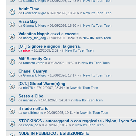
da
Giancarlo Nigro
»
13/06/2026, 17:48
» in
New Ifix Tcen Tcen
Adult Time
da
Giancarlo Nigro
»
02/07/2026, 10:28
» in
New Ifix Tcen Tcen
Rissa May
da
Giancarlo Nigro
»
08/06/2026, 18:50
» in
New Ifix Tcen Tcen
Valentina Nappi: cazzi e cazzate
da
danny_the_dog
»
09/09/2011, 15:41
» in
New Ifix Tcen Tcen
[OT] Signore e signori: la guerra.
da
nico
»
10/12/2005, 2:02
» in
New Ifix Tcen Tcen
Milf Serenity Cox
da
ramarro verde
»
09/03/2026, 14:52
» in
New Ifix Tcen Tcen
Chanel Camryn
da
Giancarlo Nigro
»
10/06/2026, 17:17
» in
New Ifix Tcen Tcen
[O.T.] Global Warm(n)ing
da
nik978
»
27/12/2007, 23:34
» in
New Ifix Tcen Tcen
Sesso e Cibo
da
maniac79
»
14/01/2026, 14:01
» in
New Ifix Tcen Tcen
il nudo nell’arte
da
sensibilmente
»
02/09/2025, 10:11
» in
New Ifix Tcen Tcen
STOCKINGS - autoreggenti o con reggicalze - Nylon, Lycra Se
da
coppia_co
»
06/07/2026, 10:58
» in
New Ifix Tcen Tcen
NUDE IN PUBBLICO / ESIBIZIONISTE