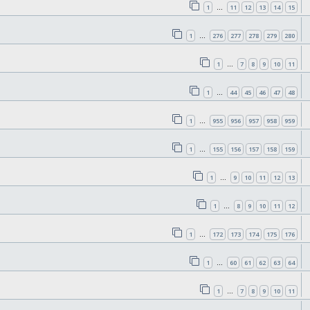
1
11
12
13
14
15
…
1
276
277
278
279
280
…
1
7
8
9
10
11
…
1
44
45
46
47
48
…
1
955
956
957
958
959
…
1
155
156
157
158
159
…
1
9
10
11
12
13
…
1
8
9
10
11
12
…
1
172
173
174
175
176
…
1
60
61
62
63
64
…
1
7
8
9
10
11
…