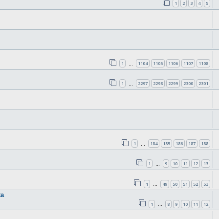
1
2
3
4
5
1
1104
1105
1106
1107
1108
…
1
2297
2298
2299
2300
2301
…
1
184
185
186
187
188
…
1
9
10
11
12
13
…
1
49
50
51
52
53
…
ta
1
8
9
10
11
12
…