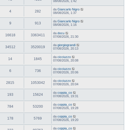
08/08/2026, 1:42
da
Giancarlo Nigro
4
282
08/08/2026, 1:37
da
Giancarlo Nigro
9
913
08/08/2026, 1:16
da
docu
16618
3363411
07/08/2026, 21:30
da
giorgiograndi
34512
3520019
07/08/2026, 20:13
da
cicciuzzo
14
1845
07/08/2026, 20:08
da
cicciuzzo
6
736
07/08/2026, 20:06
da
cicciuzzo
2815
1053042
07/08/2026, 20:04
da
coppia_co
193
15624
07/08/2026, 19:31
da
coppia_co
784
53200
07/08/2026, 19:28
da
coppia_co
178
5769
07/08/2026, 19:20
da
coppia_co