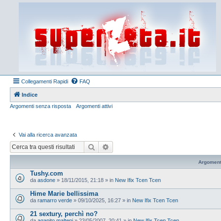
Collegamenti Rapidi
FAQ
Indice
Argomenti senza risposta
Argomenti attivi
Vai alla ricerca avanzata
Cerca
Ricerca avanzata
Argoment
Tushy.com
da
asdone
»
18/11/2015, 21:18
» in
New Ifix Tcen Tcen
Hime Marie bellissima
da
ramarro verde
»
09/10/2025, 16:27
» in
New Ifix Tcen Tcen
21 sextury, perchì no?
da
agapito malteni
»
23/05/2007, 20:41
» in
New Ifix Tcen Tcen