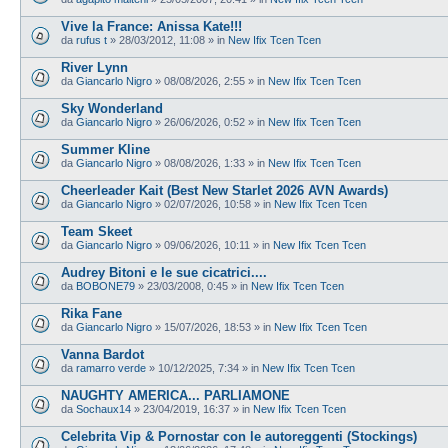
Vive la France: Anissa Kate!!!
da
rufus t
»
28/03/2012, 11:08
» in
New Ifix Tcen Tcen
River Lynn
da
Giancarlo Nigro
»
08/08/2026, 2:55
» in
New Ifix Tcen Tcen
Sky Wonderland
da
Giancarlo Nigro
»
26/06/2026, 0:52
» in
New Ifix Tcen Tcen
Summer Kline
da
Giancarlo Nigro
»
08/08/2026, 1:33
» in
New Ifix Tcen Tcen
Cheerleader Kait (Best New Starlet 2026 AVN Awards)
da
Giancarlo Nigro
»
02/07/2026, 10:58
» in
New Ifix Tcen Tcen
Team Skeet
da
Giancarlo Nigro
»
09/06/2026, 10:11
» in
New Ifix Tcen Tcen
Audrey Bitoni e le sue cicatrici....
da
BOBONE79
»
23/03/2008, 0:45
» in
New Ifix Tcen Tcen
Rika Fane
da
Giancarlo Nigro
»
15/07/2026, 18:53
» in
New Ifix Tcen Tcen
Vanna Bardot
da
ramarro verde
»
10/12/2025, 7:34
» in
New Ifix Tcen Tcen
NAUGHTY AMERICA... PARLIAMONE
da
Sochaux14
»
23/04/2019, 16:37
» in
New Ifix Tcen Tcen
Celebrita Vip & Pornostar con le autoreggenti (Stockings)