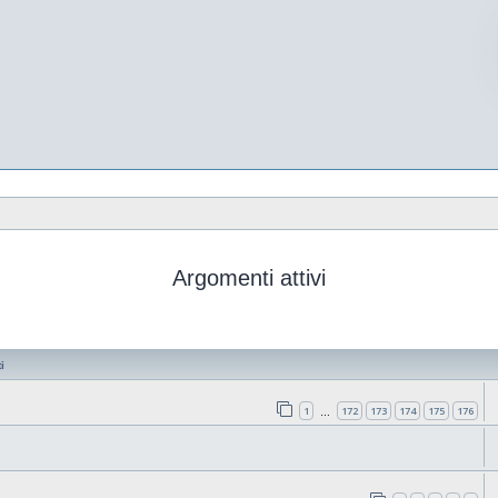
Argomenti attivi
i
1
172
173
174
175
176
…