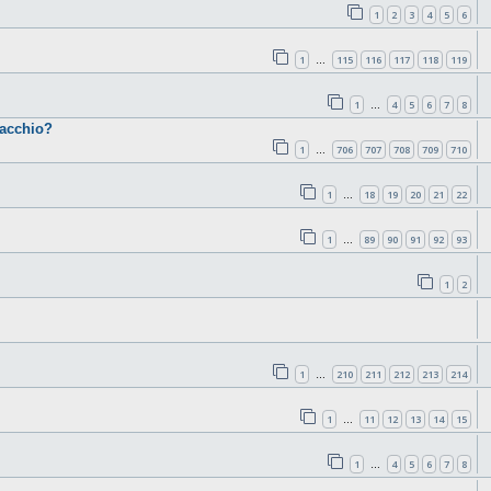
1
2
3
4
5
6
1
115
116
117
118
119
…
1
4
5
6
7
8
…
cacchio?
1
706
707
708
709
710
…
1
18
19
20
21
22
…
1
89
90
91
92
93
…
1
2
1
210
211
212
213
214
…
1
11
12
13
14
15
…
1
4
5
6
7
8
…