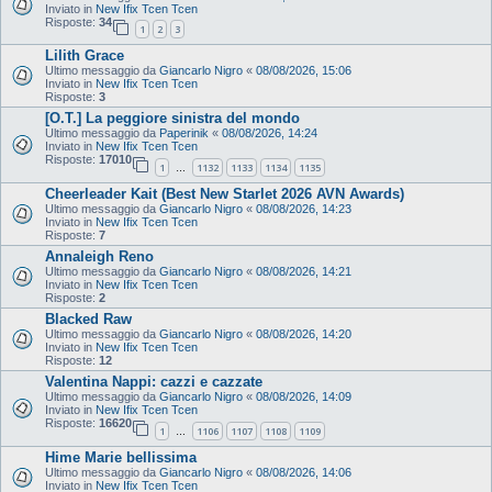
Inviato in
New Ifix Tcen Tcen
Risposte:
34
1
2
3
Lilith Grace
Ultimo messaggio da
Giancarlo Nigro
«
08/08/2026, 15:06
Inviato in
New Ifix Tcen Tcen
Risposte:
3
[O.T.] La peggiore sinistra del mondo
Ultimo messaggio da
Paperinik
«
08/08/2026, 14:24
Inviato in
New Ifix Tcen Tcen
Risposte:
17010
1
1132
1133
1134
1135
…
Cheerleader Kait (Best New Starlet 2026 AVN Awards)
Ultimo messaggio da
Giancarlo Nigro
«
08/08/2026, 14:23
Inviato in
New Ifix Tcen Tcen
Risposte:
7
Annaleigh Reno
Ultimo messaggio da
Giancarlo Nigro
«
08/08/2026, 14:21
Inviato in
New Ifix Tcen Tcen
Risposte:
2
Blacked Raw
Ultimo messaggio da
Giancarlo Nigro
«
08/08/2026, 14:20
Inviato in
New Ifix Tcen Tcen
Risposte:
12
Valentina Nappi: cazzi e cazzate
Ultimo messaggio da
Giancarlo Nigro
«
08/08/2026, 14:09
Inviato in
New Ifix Tcen Tcen
Risposte:
16620
1
1106
1107
1108
1109
…
Hime Marie bellissima
Ultimo messaggio da
Giancarlo Nigro
«
08/08/2026, 14:06
Inviato in
New Ifix Tcen Tcen