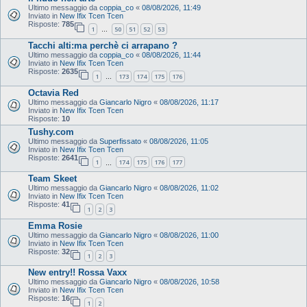
Ultimo messaggio da
coppia_co
«
08/08/2026, 11:49
Inviato in
New Ifix Tcen Tcen
Risposte:
785
1
50
51
52
53
…
Tacchi alti:ma perchè ci arrapano ?
Ultimo messaggio da
coppia_co
«
08/08/2026, 11:44
Inviato in
New Ifix Tcen Tcen
Risposte:
2635
1
173
174
175
176
…
Octavia Red
Ultimo messaggio da
Giancarlo Nigro
«
08/08/2026, 11:17
Inviato in
New Ifix Tcen Tcen
Risposte:
10
Tushy.com
Ultimo messaggio da
Superfissato
«
08/08/2026, 11:05
Inviato in
New Ifix Tcen Tcen
Risposte:
2641
1
174
175
176
177
…
Team Skeet
Ultimo messaggio da
Giancarlo Nigro
«
08/08/2026, 11:02
Inviato in
New Ifix Tcen Tcen
Risposte:
41
1
2
3
Emma Rosie
Ultimo messaggio da
Giancarlo Nigro
«
08/08/2026, 11:00
Inviato in
New Ifix Tcen Tcen
Risposte:
32
1
2
3
New entry!! Rossa Vaxx
Ultimo messaggio da
Giancarlo Nigro
«
08/08/2026, 10:58
Inviato in
New Ifix Tcen Tcen
Risposte:
16
1
2