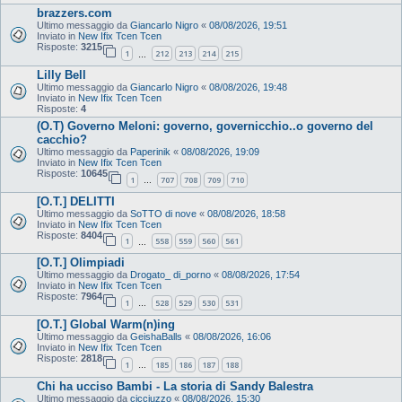
brazzers.com
Ultimo messaggio da
Giancarlo Nigro
«
08/08/2026, 19:51
Inviato in
New Ifix Tcen Tcen
Risposte:
3215
1
212
213
214
215
…
Lilly Bell
Ultimo messaggio da
Giancarlo Nigro
«
08/08/2026, 19:48
Inviato in
New Ifix Tcen Tcen
Risposte:
4
(O.T) Governo Meloni: governo, governicchio..o governo del
cacchio?
Ultimo messaggio da
Paperinik
«
08/08/2026, 19:09
Inviato in
New Ifix Tcen Tcen
Risposte:
10645
1
707
708
709
710
…
[O.T.] DELITTI
Ultimo messaggio da
SoTTO di nove
«
08/08/2026, 18:58
Inviato in
New Ifix Tcen Tcen
Risposte:
8404
1
558
559
560
561
…
[O.T.] Olimpiadi
Ultimo messaggio da
Drogato_ di_porno
«
08/08/2026, 17:54
Inviato in
New Ifix Tcen Tcen
Risposte:
7964
1
528
529
530
531
…
[O.T.] Global Warm(n)ing
Ultimo messaggio da
GeishaBalls
«
08/08/2026, 16:06
Inviato in
New Ifix Tcen Tcen
Risposte:
2818
1
185
186
187
188
…
Chi ha ucciso Bambi - La storia di Sandy Balestra
Ultimo messaggio da
cicciuzzo
«
08/08/2026, 15:30