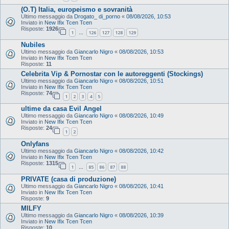
(O.T) Italia, europeismo e sovranità
Ultimo messaggio da
Drogato_ di_porno
«
08/08/2026, 10:53
Inviato in
New Ifix Tcen Tcen
Risposte:
1926
1
126
127
128
129
…
Nubiles
Ultimo messaggio da
Giancarlo Nigro
«
08/08/2026, 10:53
Inviato in
New Ifix Tcen Tcen
Risposte:
11
Celebrita Vip & Pornostar con le autoreggenti (Stockings)
Ultimo messaggio da
Giancarlo Nigro
«
08/08/2026, 10:51
Inviato in
New Ifix Tcen Tcen
Risposte:
74
1
2
3
4
5
ultime da casa Evil Angel
Ultimo messaggio da
Giancarlo Nigro
«
08/08/2026, 10:49
Inviato in
New Ifix Tcen Tcen
Risposte:
24
1
2
Onlyfans
Ultimo messaggio da
Giancarlo Nigro
«
08/08/2026, 10:42
Inviato in
New Ifix Tcen Tcen
Risposte:
1315
1
85
86
87
88
…
PRIVATE (casa di produzione)
Ultimo messaggio da
Giancarlo Nigro
«
08/08/2026, 10:41
Inviato in
New Ifix Tcen Tcen
Risposte:
9
MILFY
Ultimo messaggio da
Giancarlo Nigro
«
08/08/2026, 10:39
Inviato in
New Ifix Tcen Tcen
Risposte:
10