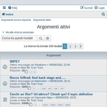
FAQ
Iscriviti
Login
Indice
Argomenti senza risposta
Argomenti attivi
e
Argomenti attivi
r
c
Vai alla ricerca avanzata
a
Cerca
Ricerca avanzata
1
2
3
Prossimo
La ricerca ha trovato 118 risultati
Argomenti
WIFEY
Ultimo messaggio da
Parakarro
«
08/08/2026, 22:56
Inviato in
New Ifix Tcen Tcen
Risposte:
18
1
2
Rocco Siffredi And back stage and.....
Ultimo messaggio da
theinvoker
«
08/08/2026, 20:11
Inviato in
New Ifix Tcen Tcen
Risposte:
1896
1
124
125
126
127
…
Cerchi un film? Un'attrice? Chiedi qui! Il topic definitivo
Ultimo messaggio da
Giancarlo Nigro
«
08/08/2026, 20:01
Inviato in
New Ifix Tcen Tcen
Risposte:
34886
1
2323
2324
2325
2326
…