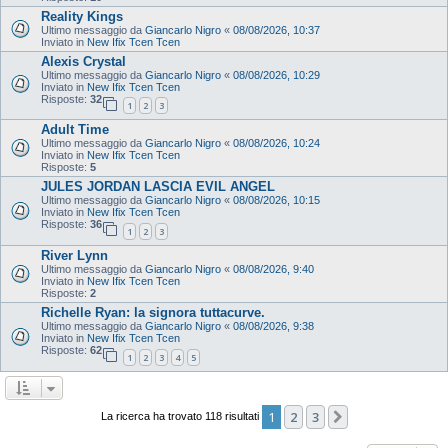
Reality Kings
Ultimo messaggio da
Giancarlo Nigro
«
08/08/2026, 10:37
Inviato in
New Ifix Tcen Tcen
Alexis Crystal
Ultimo messaggio da
Giancarlo Nigro
«
08/08/2026, 10:29
Inviato in
New Ifix Tcen Tcen
Risposte:
32
1
2
3
Adult Time
Ultimo messaggio da
Giancarlo Nigro
«
08/08/2026, 10:24
Inviato in
New Ifix Tcen Tcen
Risposte:
5
JULES JORDAN LASCIA EVIL ANGEL
Ultimo messaggio da
Giancarlo Nigro
«
08/08/2026, 10:15
Inviato in
New Ifix Tcen Tcen
Risposte:
36
1
2
3
River Lynn
Ultimo messaggio da
Giancarlo Nigro
«
08/08/2026, 9:40
Inviato in
New Ifix Tcen Tcen
Risposte:
2
Richelle Ryan: la signora tuttacurve.
Ultimo messaggio da
Giancarlo Nigro
«
08/08/2026, 9:38
Inviato in
New Ifix Tcen Tcen
Risposte:
62
1
2
3
4
5
1
2
3
Prossimo
La ricerca ha trovato 118 risultati