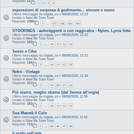
Risposte:
51
1
2
3
4
espressioni di sorpresa & godimento... sincere o meno
Ultimo messaggio da
coppia_co
«
08/08/2026, 12:23
Inviato in
New Ifix Tcen Tcen
Risposte:
2385
1
157
158
159
160
…
STOCKINGS - autoreggenti o con reggicalze - Nylon, Lycra Seta
Ultimo messaggio da
coppia_co
«
08/08/2026, 12:22
Inviato in
New Ifix Tcen Tcen
Risposte:
183
1
10
11
12
13
…
Sesso e Cibo
Ultimo messaggio da
coppia_co
«
08/08/2026, 12:21
Inviato in
New Ifix Tcen Tcen
Risposte:
194
1
10
11
12
13
…
Retro - Vintage
Ultimo messaggio da
coppia_co
«
08/08/2026, 12:18
Inviato in
New Ifix Tcen Tcen
Risposte:
317
1
19
20
21
22
…
Più siamo, meglio stiamo (dal 3some all'orgia)
Ultimo messaggio da
coppia_co
«
08/08/2026, 11:55
Inviato in
New Ifix Tcen Tcen
Risposte:
182
1
10
11
12
13
…
Sua Maestà il Culo
Ultimo messaggio da
coppia_co
«
08/08/2026, 11:52
Inviato in
New Ifix Tcen Tcen
Risposte:
712
1
45
46
47
48
…
il nudo nell’arte