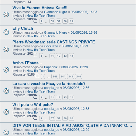
Risposte:
13
Vive la France: Anissa Kate!!!
Ultimo messaggio da
Giancarlo Nigro
«
08/08/2026, 14:03
Inviato in
New Ifix Tcen Tcen
Risposte:
909
1
58
59
60
61
…
Elly Clutch
Ultimo messaggio da
Giancarlo Nigro
«
08/08/2026, 13:56
Inviato in
New Ifix Tcen Tcen
Pierre Woodman: serie CASTINGS PRIVATE
Ultimo messaggio da
cicciuzzo
«
08/08/2026, 13:29
Inviato in
New Ifix Tcen Tcen
Risposte:
202
1
11
12
13
14
…
Arriva l'Estate...
Ultimo messaggio da
Paperinik
«
08/08/2026, 13:28
Inviato in
New Ifix Tcen Tcen
Risposte:
5185
1
343
344
345
346
…
La cara e vecchia Fica, ve la ricordate?
Ultimo messaggio da
coppia_co
«
08/08/2026, 12:36
Inviato in
New Ifix Tcen Tcen
Risposte:
208
1
11
12
13
14
…
W il pelo o W il pelo?
Ultimo messaggio da
coppia_co
«
08/08/2026, 12:33
Inviato in
New Ifix Tcen Tcen
Risposte:
893
1
57
58
59
60
…
DITA VON TEESE IN ITALIA AD AGOSTO,STRIP DA INFARTO....
Ultimo messaggio da
coppia_co
«
08/08/2026, 12:29
Inviato in
New Ifix Tcen Tcen